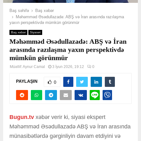
Baş səhifə
Baş xəbər
Məhəmməd Əsədullazadə: ABŞ və İran arasında razılaşma
yaxın perspektivdə mümkün görünmür
Baş xəbər
Siyasət
Məhəmməd Əsədullazadə: ABŞ və İran
arasında razılaşma yaxın perspektivdə
mümkün görünmür
Müəllif:
Aynur Camal
3 İyun 2026, 19:12
0
PAYLAŞIN
0
Bugun.tv
xəbər verir ki, siyasi ekspert
Məhəmməd Əsədullazadə ABŞ və İran arasında
münasibətlərdə gərginliyin davam etdiyini və