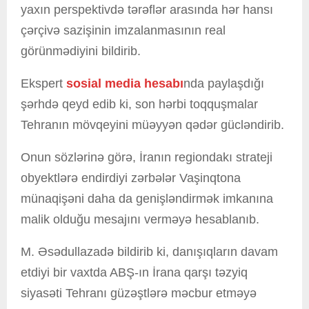
yaxın perspektivdə tərəflər arasında hər hansı
çərçivə sazişinin imzalanmasının real
görünmədiyini bildirib.
Ekspert
sosial media hesabı
nda paylaşdığı
şərhdə qeyd edib ki, son hərbi toqquşmalar
Tehranın mövqeyini müəyyən qədər gücləndirib.
Onun sözlərinə görə, İranın regiondakı strateji
obyektlərə endirdiyi zərbələr Vaşinqtona
münaqişəni daha da genişləndirmək imkanına
malik olduğu mesajını verməyə hesablanıb.
M. Əsədullazadə bildirib ki, danışıqların davam
etdiyi bir vaxtda ABŞ-ın İrana qarşı təzyiq
siyasəti Tehranı güzəştlərə məcbur etməyə