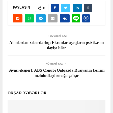
PAYLAŞIN
0
ƏVVƏLKI YAZI
Alimlərdən xəbərdarlıq: Ekranlar uşaqların psixikasını
dəyişə bilər
NÖVBƏTI YAZI
Siyasi ekspert: ABŞ Cənubi Qafqazda Rusiyanın təsirini
məhdudlaşdırmağa çalışır
OXŞAR XƏBƏRLƏR