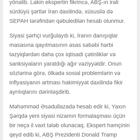
yönəlib. Lakin ekspertin fikrincə, ABŞ-ın irəli
sürdüyü şərtlər İran daxilində, xüsusilə də
SEPAH tərəfindən qəbuledilən hesab olunmur.
Siyasi şərhçi vurğulayıb ki, İranın danışıqlar
masasına qayıtmasının əsas səbəbi hərbi
təzyiqlərdən daha çox iqtisadi çətinliklər və
sanksiyaların yaratdığı ağır vəziyyətdir. Onun
sözlərinə görə, ölkədə sosial problemlərin və
inflyasiyanın artması hakimiyyət daxilində fikir
ayrılıqlarını dərinləşdirib.
Məhəmməd Əsədullazadə hesab edir ki, Yaxın
Şərqdə yeni siyasi nizamın formalaşması üçün
bir neçə il vaxt tələb olunacaq. Ekspert həmçinin
qeyd edib ki, ABŞ Prezidenti Donald Tramp