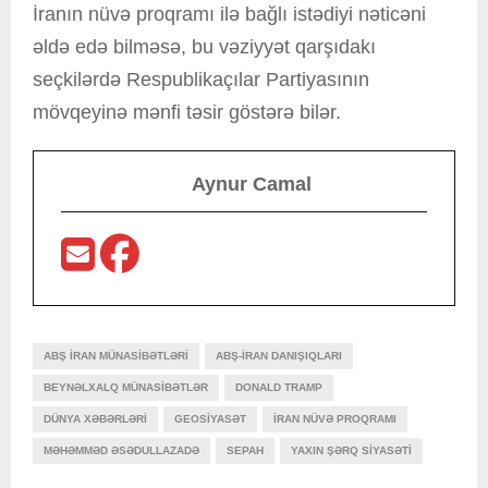
İranın nüvə proqramı ilə bağlı istədiyi nəticəni
əldə edə bilməsə, bu vəziyyət qarşıdakı
seçkilərdə Respublikaçılar Partiyasının
mövqeyinə mənfi təsir göstərə bilər.
Aynur Camal
ABŞ İRAN MÜNASIBƏTLƏRI
ABŞ-İRAN DANIŞIQLARI
BEYNƏLXALQ MÜNASIBƏTLƏR
DONALD TRAMP
DÜNYA XƏBƏRLƏRI
GEOSIYASƏT
İRAN NÜVƏ PROQRAMI
MƏHƏMMƏD ƏSƏDULLAZADƏ
SEPAH
YAXIN ŞƏRQ SIYASƏTI