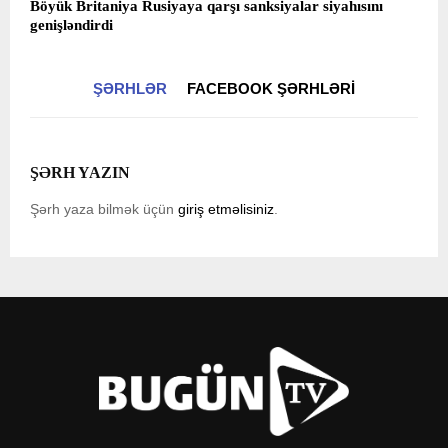
Böyük Britaniya Rusiyaya qarşı sanksiyalar siyahısını
genişləndirdi
ŞƏRHLƏR
FACEBOOK ŞƏRHLƏRI
ŞƏRH YAZIN
Şərh yaza bilmək üçün
giriş etməlisiniz
.