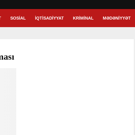
T
SOSIAL
İQTISADIYYAT
KRIMINAL
MƏDƏNIYYƏT
ması