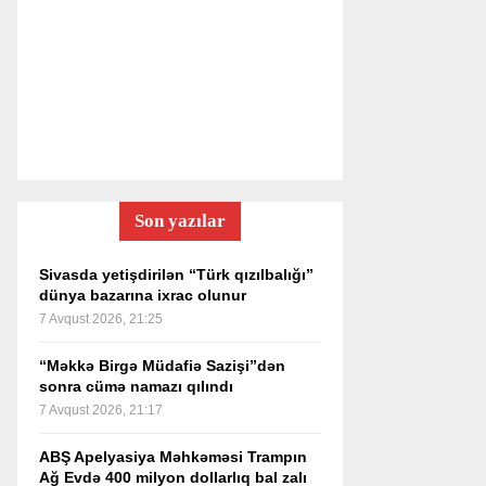
Son yazılar
Sivasda yetişdirilən “Türk qızılbalığı”
dünya bazarına ixrac olunur
7 Avqust 2026, 21:25
“Məkkə Birgə Müdafiə Sazişi”dən
sonra cümə namazı qılındı
7 Avqust 2026, 21:17
ABŞ Apelyasiya Məhkəməsi Trampın
Ağ Evdə 400 milyon dollarlıq bal zalı