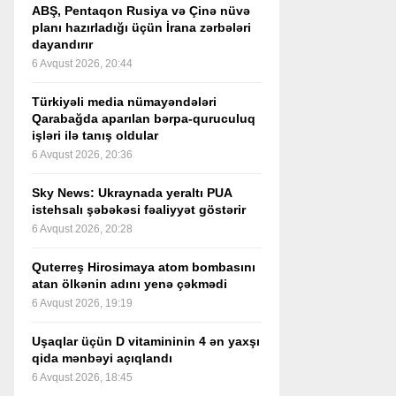
ABŞ, Pentaqon Rusiya və Çinə nüvə
planı hazırladığı üçün İrana zərbələri
dayandırır
6 Avqust 2026, 20:44
Türkiyəli media nümayəndələri
Qarabağda aparılan bərpa-quruculuq
işləri ilə tanış oldular
6 Avqust 2026, 20:36
Sky News: Ukraynada yeraltı PUA
istehsalı şəbəkəsi fəaliyyət göstərir
6 Avqust 2026, 20:28
Quterreş Hirosimaya atom bombasını
atan ölkənin adını yenə çəkmədi
6 Avqust 2026, 19:19
Uşaqlar üçün D vitamininin 4 ən yaxşı
qida mənbəyi açıqlandı
6 Avqust 2026, 18:45