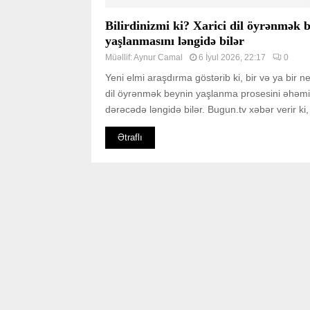
Bilirdinizmi ki? Xarici dil öyrənmək 
yaşlanmasını ləngidə bilər
Müəllif:
Aynur Camal
6 İyul 2026, 22:17
0
Yeni elmi araşdırma göstərib ki, bir və ya bir ne
dil öyrənmək beynin yaşlanma prosesini əhəmiy
dərəcədə ləngidə bilər. Bugun.tv xəbər verir ki, 
Ətraflı