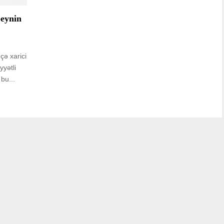
beynin
çə xarici
yətli
bu...