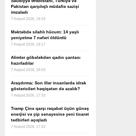
Səudiyyə Ərəbistanı, Türkiyə və
Pakistan qarşılıqlı müdafiə sazişi
imzaladı
7 Avqust 2026, 19:33
Məktəbdə silahlı hücum: 14 yaşlı
yeniyetmə 7 nəfəri öldürdü
7 Avqust 2026, 18:17
Alimlər göbələkdən qadın çantası
hazırladılar
7 Avqust 2026, 18:03
Araşdırma: Son illər insanlarda idrak
göstəriciləri həqiqətən də azalıb?
7 Avqust 2026, 17:33
Tramp Çinə qarşı rəqabət üçün günəş
enerjisi və çip sənayesinə yeni ticarət
tədbirləri açıqladı
7 Avqust 2026, 17:22