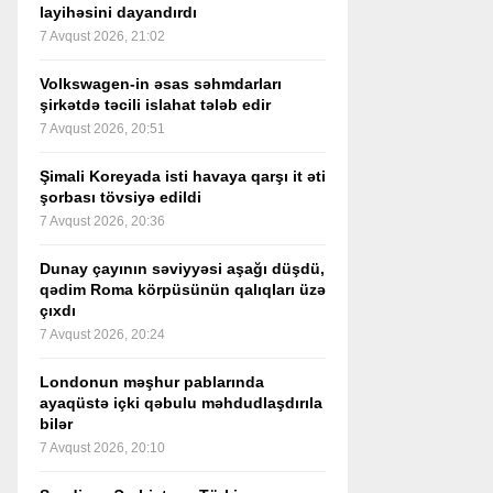
layihəsini dayandırdı
7 Avqust 2026, 21:02
Volkswagen-in əsas səhmdarları
şirkətdə təcili islahat tələb edir
7 Avqust 2026, 20:51
Şimali Koreyada isti havaya qarşı it əti
şorbası tövsiyə edildi
7 Avqust 2026, 20:36
Dunay çayının səviyyəsi aşağı düşdü,
qədim Roma körpüsünün qalıqları üzə
çıxdı
7 Avqust 2026, 20:24
Londonun məşhur pablarında
ayaqüstə içki qəbulu məhdudlaşdırıla
bilər
7 Avqust 2026, 20:10