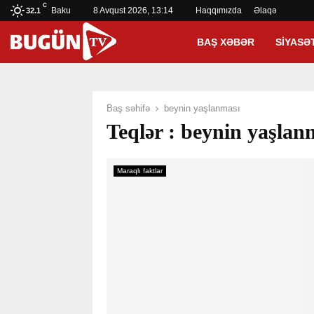
C
Baku
8 Avqust 2026, 13:14
Haqqımızda
Əlaqə
32.1
BAŞ XƏBƏR
SIYASƏ
Baş səhifə
beynin yaşlanması
Teqlər : beynin yaşlan
Maraqlı faktlar