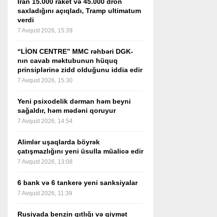
İran 15.000 raket və 45.000 dron
saxladığını açıqladı, Tramp ultimatum
verdi
7 Avqust 2026, 15:39
“LİON CENTRE” MMC rəhbəri DGK-
nın cavab məktubunun hüquq
prinsiplərinə zidd olduğunu iddia edir
7 Avqust 2026, 15:30
Yeni psixodelik dərman həm beyni
sağaldır, həm mədəni qoruyur
7 Avqust 2026, 14:54
Alimlər uşaqlarda böyrək
çatışmazlığını yeni üsulla müalicə edir
7 Avqust 2026, 13:08
6 bank və 6 tankerə yeni sanksiyalar
7 Avqust 2026, 11:39
Rusiyada benzin qıtlığı və qiymət