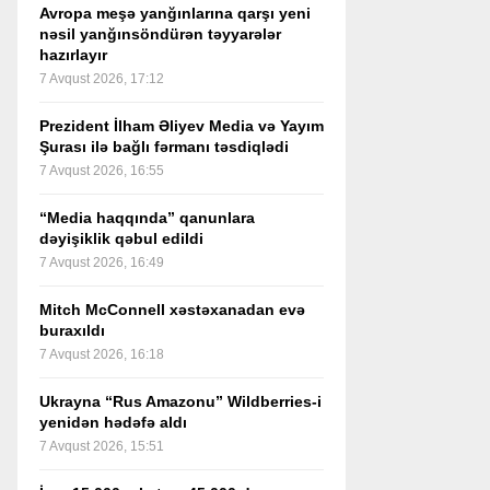
Avropa meşə yanğınlarına qarşı yeni
nəsil yanğınsöndürən təyyarələr
hazırlayır
7 Avqust 2026, 17:12
Prezident İlham Əliyev Media və Yayım
Şurası ilə bağlı fərmanı təsdiqlədi
7 Avqust 2026, 16:55
“Media haqqında” qanunlara
dəyişiklik qəbul edildi
7 Avqust 2026, 16:49
Mitch McConnell xəstəxanadan evə
buraxıldı
7 Avqust 2026, 16:18
Ukrayna “Rus Amazonu” Wildberries-i
yenidən hədəfə aldı
7 Avqust 2026, 15:51