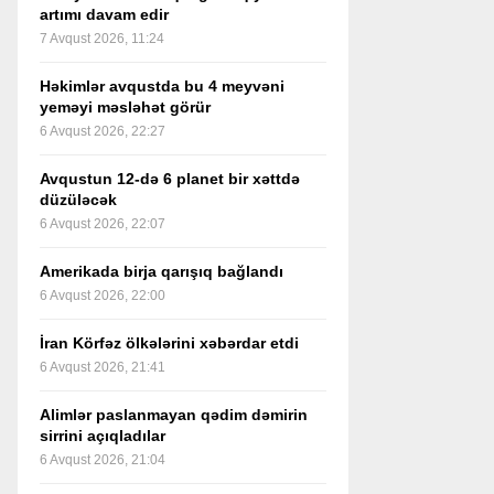
artımı davam edir
7 Avqust 2026, 11:24
Həkimlər avqustda bu 4 meyvəni
yeməyi məsləhət görür
6 Avqust 2026, 22:27
Avqustun 12-də 6 planet bir xəttdə
düzüləcək
6 Avqust 2026, 22:07
Amerikada birja qarışıq bağlandı
6 Avqust 2026, 22:00
İran Körfəz ölkələrini xəbərdar etdi
6 Avqust 2026, 21:41
Alimlər paslanmayan qədim dəmirin
sirrini açıqladılar
6 Avqust 2026, 21:04