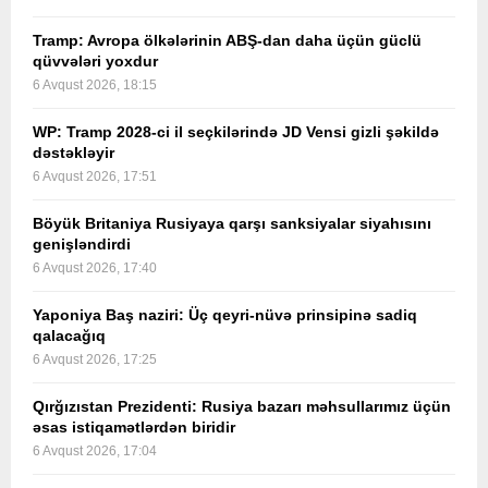
Tramp: Avropa ölkələrinin ABŞ-dan daha üçün güclü
qüvvələri yoxdur
6 Avqust 2026, 18:15
WP: Tramp 2028-ci il seçkilərində JD Vensi gizli şəkildə
dəstəkləyir
6 Avqust 2026, 17:51
Böyük Britaniya Rusiyaya qarşı sanksiyalar siyahısını
genişləndirdi
6 Avqust 2026, 17:40
Yaponiya Baş naziri: Üç qeyri-nüvə prinsipinə sadiq
qalacağıq
6 Avqust 2026, 17:25
Qırğızıstan Prezidenti: Rusiya bazarı məhsullarımız üçün
əsas istiqamətlərdən biridir
6 Avqust 2026, 17:04