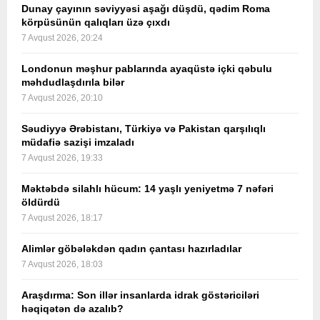
Dunay çayının səviyyəsi aşağı düşdü, qədim Roma
körpüsünün qalıqları üzə çıxdı
7 Avqust 2026, 20:24
Londonun məşhur pablarında ayaqüstə içki qəbulu
məhdudlaşdırıla bilər
7 Avqust 2026, 20:10
Səudiyyə Ərəbistanı, Türkiyə və Pakistan qarşılıqlı
müdafiə sazişi imzaladı
7 Avqust 2026, 19:33
Məktəbdə silahlı hücum: 14 yaşlı yeniyetmə 7 nəfəri
öldürdü
7 Avqust 2026, 18:17
Alimlər göbələkdən qadın çantası hazırladılar
7 Avqust 2026, 18:03
Araşdırma: Son illər insanlarda idrak göstəriciləri
həqiqətən də azalıb?