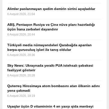
Alimlər paslanmayan qədim dəmirin sirrini açıqladılar
6 Avqust 2026, 21:04
ABŞ, Pentaqon Rusiya və Çinə nüvə planı hazırladığı
üçün İrana zərbələri dayandırır
6 Avqust 2026, 20:44
Türkiyəli media nümayəndələri Qarabağda aparılan
bərpa-quruculuq işləri ilə tanış oldular
6 Avqust 2026, 20:36
Sky News: Ukraynada yeraltı PUA istehsalı şəbəkəsi
fəaliyyət göstərir
6 Avqust 2026, 20:28
Quterreş Hirosimaya atom bombasını atan ölkənin adını
yenə çəkmədi
6 Avqust 2026, 19:19
Uşaqlar üçün D vitamininin 4 ən yaxşı qida mənbəyi