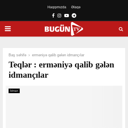
Haqqımızda
Əlaqə
Facebook
Instagram
Youtube
Telegram
PRIMARY
MENU
Baş səhifə
erməniyə qalib gələn idmançılar
Teqlər : erməniyə qalib gələn
idmançılar
İdman