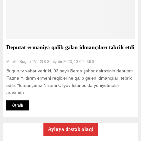
Deputat erməniyə qalib gələn idmançıları təbrik etdi
Müəllif:
Bugün TV
8 Sentyabr 2023, 13:09
0
Bugun.tv xəbər verir ki, 93 saylı Bərdə şəhər dairəsinin deputatı
Fatma Yıldırım erməni rəqiblərinə qalib gələn idmançıları təbrik
edib. “İdmançımız Nizami Əliyev İstanbulda yeniyetmələr
arasında...
Ətraflı
Aylaya dəstək olaq!