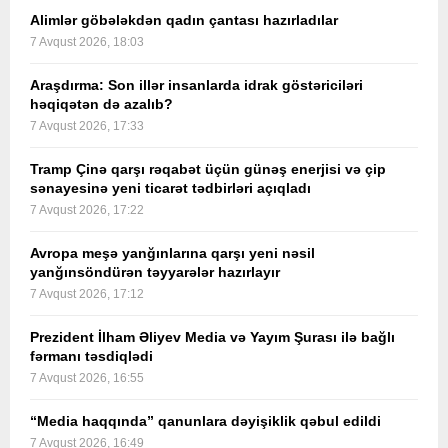
Alimlər göbələkdən qadın çantası hazırladılar
7 Avqust 2026, 18:03
Araşdırma: Son illər insanlarda idrak göstəriciləri
həqiqətən də azalıb?
7 Avqust 2026, 17:33
Tramp Çinə qarşı rəqabət üçün günəş enerjisi və çip
sənayesinə yeni ticarət tədbirləri açıqladı
7 Avqust 2026, 17:22
Avropa meşə yanğınlarına qarşı yeni nəsil
yanğınsöndürən təyyarələr hazırlayır
7 Avqust 2026, 17:12
Prezident İlham Əliyev Media və Yayım Şurası ilə bağlı
fərmanı təsdiqlədi
7 Avqust 2026, 16:55
“Media haqqında” qanunlara dəyişiklik qəbul edildi
7 Avqust 2026, 16:49