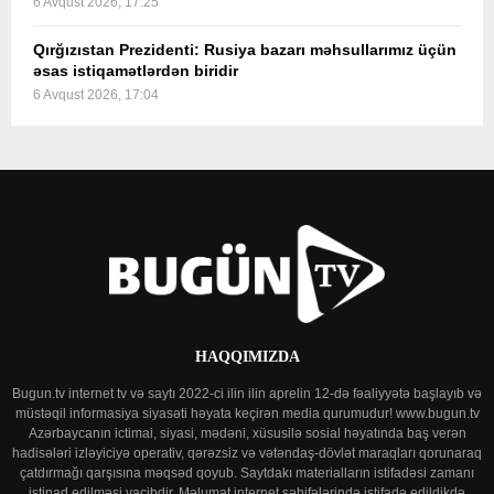
6 Avqust 2026, 17:25
Qırğızıstan Prezidenti: Rusiya bazarı məhsullarımız üçün
əsas istiqamətlərdən biridir
6 Avqust 2026, 17:04
HAQQIMIZDA
Bugun.tv internet tv və saytı 2022-ci ilin ilin aprelin 12-də fəaliyyətə başlayıb və
müstəqil informasiya siyasəti həyata keçirən media qurumudur! www.bugun.tv
Azərbaycanın ictimai, siyasi, mədəni, xüsusilə sosial həyatında baş verən
hadisələri izləyiciyə operativ, qərəzsiz və vətəndaş-dövlət maraqları qorunaraq
çatdırmağı qarşısına məqsəd qoyub. Saytdakı materialların istifadəsi zamanı
istinad edilməsi vacibdir. Məlumat internet səhifələrində istifadə edildikdə