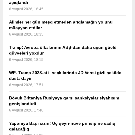
açıqlandı
6 Avqust 2026, 18:45
Alimlər hər gün məşq etmədən arıqlamağın yolunu
müəyyən etdilər
6 Avqust 2026, 18:35
Tramp: Avropa ölkələrinin ABŞ-dan daha üçün güclü
qüvvələri yoxdur
6 Avqust 2026, 18:15
WP: Tramp 2028-ci il seçkilərində JD Vensi gizli şəkildə
dəstəkləyir
6 Avqust 2026, 17:51
Böyük Britaniya Rusiyaya qarşı sanksiyalar siyahısını
genişləndirdi
6 Avqust 2026, 17:40
Yaponiya Baş naziri: Üç qeyri-nüvə prinsipinə sadiq
qalacağıq