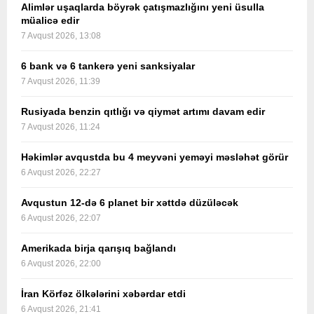
Alimlər uşaqlarda böyrək çatışmazlığını yeni üsulla
müalicə edir
7 Avqust 2026, 13:08
6 bank və 6 tankerə yeni sanksiyalar
7 Avqust 2026, 11:39
Rusiyada benzin qıtlığı və qiymət artımı davam edir
7 Avqust 2026, 11:24
Həkimlər avqustda bu 4 meyvəni yeməyi məsləhət görür
6 Avqust 2026, 22:27
Avqustun 12-də 6 planet bir xəttdə düzüləcək
6 Avqust 2026, 22:07
Amerikada birja qarışıq bağlandı
6 Avqust 2026, 22:00
İran Körfəz ölkələrini xəbərdar etdi
6 Avqust 2026, 21:41