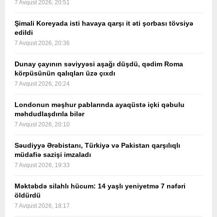
7 Avqust 2026, 20:51
Şimali Koreyada isti havaya qarşı it əti şorbası tövsiyə
edildi
7 Avqust 2026, 20:36
Dunay çayının səviyyəsi aşağı düşdü, qədim Roma
körpüsünün qalıqları üzə çıxdı
7 Avqust 2026, 20:24
Londonun məşhur pablarında ayaqüstə içki qəbulu
məhdudlaşdırıla bilər
7 Avqust 2026, 20:10
Səudiyyə Ərəbistanı, Türkiyə və Pakistan qarşılıqlı
müdafiə sazişi imzaladı
7 Avqust 2026, 19:33
Məktəbdə silahlı hücum: 14 yaşlı yeniyetmə 7 nəfəri
öldürdü
7 Avqust 2026, 18:17