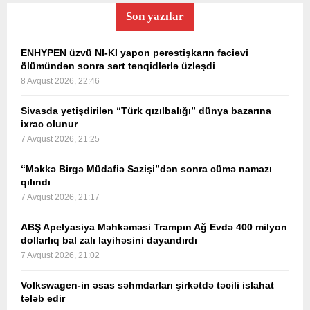
Son yazılar
ENHYPEN üzvü NI-KI yapon pərəstişkarın faciəvi
ölümündən sonra sərt tənqidlərlə üzləşdi
8 Avqust 2026, 22:46
Sivasda yetişdirilən “Türk qızılbalığı” dünya bazarına
ixrac olunur
7 Avqust 2026, 21:25
“Məkkə Birgə Müdafiə Sazişi”dən sonra cümə namazı
qılındı
7 Avqust 2026, 21:17
ABŞ Apelyasiya Məhkəməsi Trampın Ağ Evdə 400 milyon
dollarlıq bal zalı layihəsini dayandırdı
7 Avqust 2026, 21:02
Volkswagen-in əsas səhmdarları şirkətdə təcili islahat
tələb edir