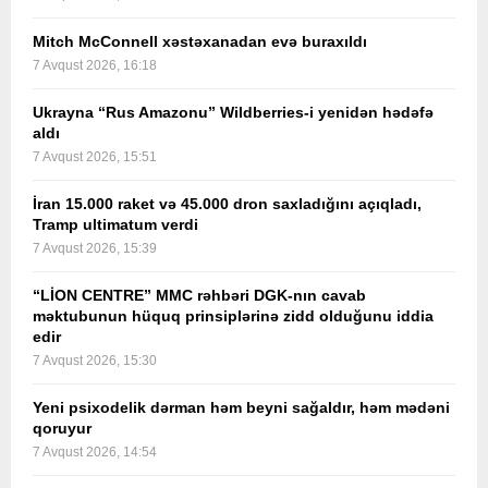
Mitch McConnell xəstəxanadan evə buraxıldı
7 Avqust 2026, 16:18
Ukrayna “Rus Amazonu” Wildberries-i yenidən hədəfə
aldı
7 Avqust 2026, 15:51
İran 15.000 raket və 45.000 dron saxladığını açıqladı,
Tramp ultimatum verdi
7 Avqust 2026, 15:39
“LİON CENTRE” MMC rəhbəri DGK-nın cavab
məktubunun hüquq prinsiplərinə zidd olduğunu iddia
edir
7 Avqust 2026, 15:30
Yeni psixodelik dərman həm beyni sağaldır, həm mədəni
qoruyur
7 Avqust 2026, 14:54