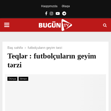
Haqqımızda
Əlaqə
Facebook
Instagram
Youtube
Telegram
PRIMARY
MENU
Baş səhifə
futbolçuların geyim tərzi
Teqlər : futbolçuların geyim
tərzi
Dünya
İdman