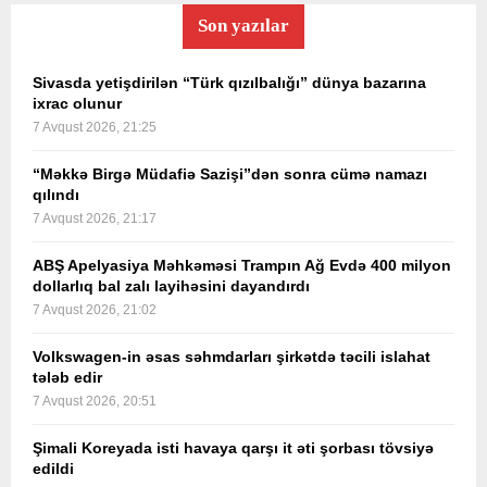
Son yazılar
Sivasda yetişdirilən “Türk qızılbalığı” dünya bazarına
ixrac olunur
7 Avqust 2026, 21:25
“Məkkə Birgə Müdafiə Sazişi”dən sonra cümə namazı
qılındı
7 Avqust 2026, 21:17
ABŞ Apelyasiya Məhkəməsi Trampın Ağ Evdə 400 milyon
dollarlıq bal zalı layihəsini dayandırdı
7 Avqust 2026, 21:02
Volkswagen-in əsas səhmdarları şirkətdə təcili islahat
tələb edir
7 Avqust 2026, 20:51
Şimali Koreyada isti havaya qarşı it əti şorbası tövsiyə
edildi