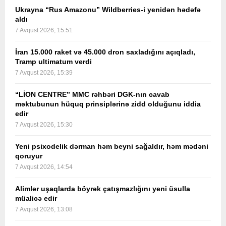
Ukrayna “Rus Amazonu” Wildberries-i yenidən hədəfə
aldı
7 Avqust 2026, 15:51
İran 15.000 raket və 45.000 dron saxladığını açıqladı,
Tramp ultimatum verdi
7 Avqust 2026, 15:39
“LİON CENTRE” MMC rəhbəri DGK-nın cavab
məktubunun hüquq prinsiplərinə zidd olduğunu iddia
edir
7 Avqust 2026, 15:30
Yeni psixodelik dərman həm beyni sağaldır, həm mədəni
qoruyur
7 Avqust 2026, 14:54
Alimlər uşaqlarda böyrək çatışmazlığını yeni üsulla
müalicə edir
7 Avqust 2026, 13:08