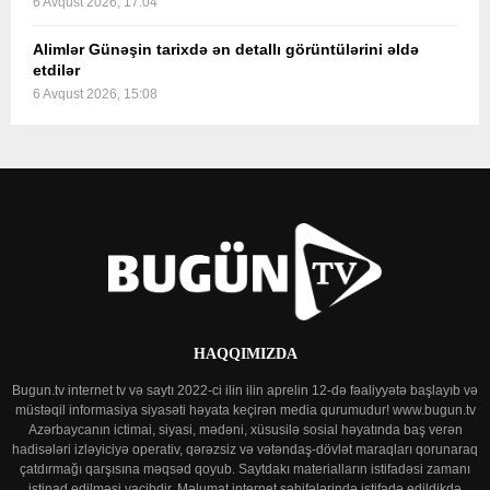
6 Avqust 2026, 17:04
Alimlər Günəşin tarixdə ən detallı görüntülərini əldə
etdilər
6 Avqust 2026, 15:08
HAQQIMIZDA
Bugun.tv internet tv və saytı 2022-ci ilin ilin aprelin 12-də fəaliyyətə başlayıb və
müstəqil informasiya siyasəti həyata keçirən media qurumudur! www.bugun.tv
Azərbaycanın ictimai, siyasi, mədəni, xüsusilə sosial həyatında baş verən
hadisələri izləyiciyə operativ, qərəzsiz və vətəndaş-dövlət maraqları qorunaraq
çatdırmağı qarşısına məqsəd qoyub. Saytdakı materialların istifadəsi zamanı
istinad edilməsi vacibdir. Məlumat internet səhifələrində istifadə edildikdə