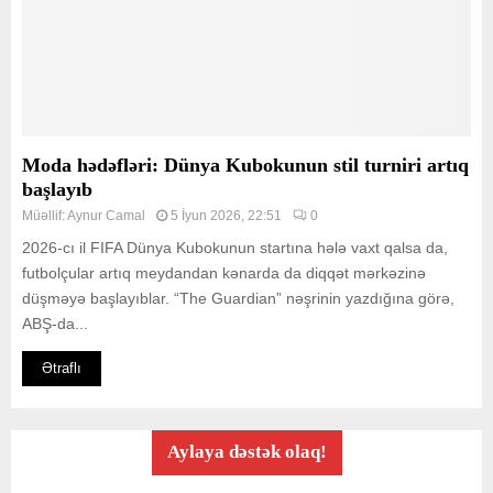
Moda hədəfləri: Dünya Kubokunun stil turniri artıq
başlayıb
Müəllif:
Aynur Camal
5 İyun 2026, 22:51
0
2026-cı il FIFA Dünya Kubokunun startına hələ vaxt qalsa da,
futbolçular artıq meydandan kənarda da diqqət mərkəzinə
düşməyə başlayıblar. “The Guardian” nəşrinin yazdığına görə,
ABŞ-da...
Ətraflı
Aylaya dəstək olaq!