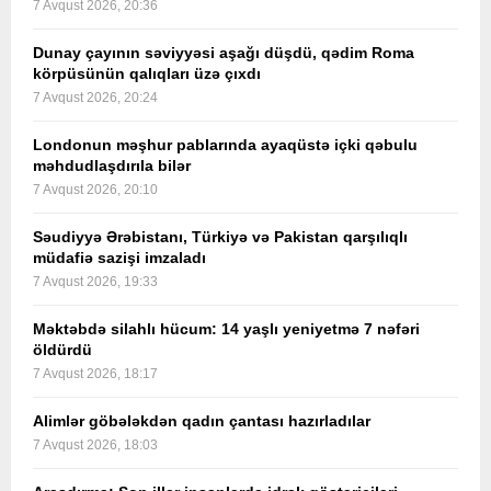
7 Avqust 2026, 20:36
Dunay çayının səviyyəsi aşağı düşdü, qədim Roma
körpüsünün qalıqları üzə çıxdı
7 Avqust 2026, 20:24
Londonun məşhur pablarında ayaqüstə içki qəbulu
məhdudlaşdırıla bilər
7 Avqust 2026, 20:10
Səudiyyə Ərəbistanı, Türkiyə və Pakistan qarşılıqlı
müdafiə sazişi imzaladı
7 Avqust 2026, 19:33
Məktəbdə silahlı hücum: 14 yaşlı yeniyetmə 7 nəfəri
öldürdü
7 Avqust 2026, 18:17
Alimlər göbələkdən qadın çantası hazırladılar
7 Avqust 2026, 18:03