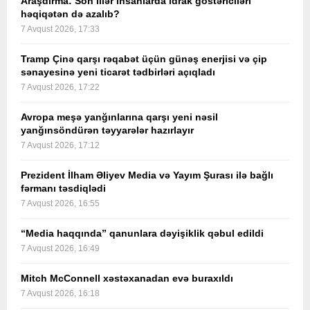
Araşdırma: Son illər insanlarda idrak göstəriciləri
həqiqətən də azalıb?
7 Avqust 2026, 17:33
Tramp Çinə qarşı rəqabət üçün günəş enerjisi və çip
sənayesinə yeni ticarət tədbirləri açıqladı
7 Avqust 2026, 17:22
Avropa meşə yanğınlarına qarşı yeni nəsil
yanğınsöndürən təyyarələr hazırlayır
7 Avqust 2026, 17:12
Prezident İlham Əliyev Media və Yayım Şurası ilə bağlı
fərmanı təsdiqlədi
7 Avqust 2026, 16:55
“Media haqqında” qanunlara dəyişiklik qəbul edildi
7 Avqust 2026, 16:49
Mitch McConnell xəstəxanadan evə buraxıldı
7 Avqust 2026, 16:18