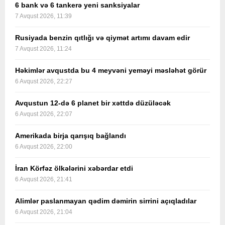
6 bank və 6 tankerə yeni sanksiyalar
7 Avqust 2026, 11:39
Rusiyada benzin qıtlığı və qiymət artımı davam edir
7 Avqust 2026, 11:24
Həkimlər avqustda bu 4 meyvəni yeməyi məsləhət görür
6 Avqust 2026, 22:27
Avqustun 12-də 6 planet bir xəttdə düzüləcək
6 Avqust 2026, 22:07
Amerikada birja qarışıq bağlandı
6 Avqust 2026, 22:00
İran Körfəz ölkələrini xəbərdar etdi
6 Avqust 2026, 21:41
Alimlər paslanmayan qədim dəmirin sirrini açıqladılar
6 Avqust 2026, 21:04