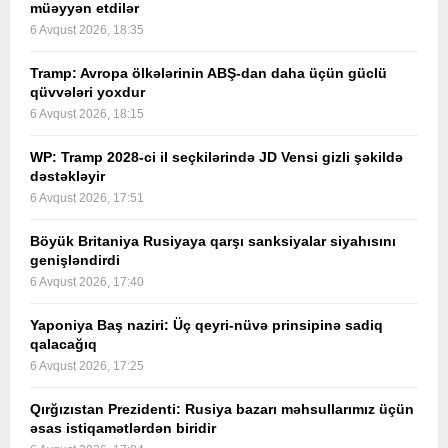
müəyyən etdilər
6 Avqust 2026, 18:35
Tramp: Avropa ölkələrinin ABŞ-dan daha üçün güclü
qüvvələri yoxdur
6 Avqust 2026, 18:15
WP: Tramp 2028-ci il seçkilərində JD Vensi gizli şəkildə
dəstəkləyir
6 Avqust 2026, 17:51
Böyük Britaniya Rusiyaya qarşı sanksiyalar siyahısını
genişləndirdi
6 Avqust 2026, 17:40
Yaponiya Baş naziri: Üç qeyri-nüvə prinsipinə sadiq
qalacağıq
6 Avqust 2026, 17:25
Qırğızıstan Prezidenti: Rusiya bazarı məhsullarımız üçün
əsas istiqamətlərdən biridir