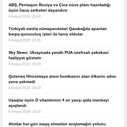
ABŞ, Pentaqon Rusiya və Çinə nüvə planı hazırladığı
üçün İrana zərbələri dayandırır
6 Avqust 2026, 20:44
Türkiyəli media nümayəndələri Qarabağda aparılan
bərpa-quruculuq işləri ilə tanış oldular
6 Avqust 2026, 20:36
Sky News: Ukraynada yeraltı PUA istehsalı şəbəkəsi
fəaliyyət göstərir
6 Avqust 2026, 20:28
Quterreş Hirosimaya atom bombasını atan ölkənin adını
yenə çəkmədi
6 Avqust 2026, 19:19
Uşaqlar üçün D vitamininin 4 ən yaxşı qida mənbəyi
açıqlandı
6 Avqust 2026, 18:45
Alimlər hər gün məşq etmədən arıqlamağın yolunu