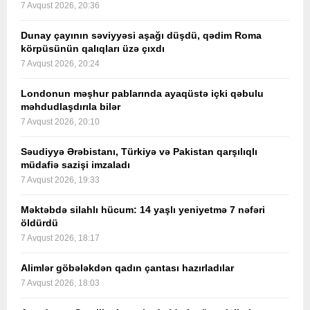
7 Avqust 2026, 20:36
Dunay çayının səviyyəsi aşağı düşdü, qədim Roma
körpüsünün qalıqları üzə çıxdı
7 Avqust 2026, 20:24
Londonun məşhur pablarında ayaqüstə içki qəbulu
məhdudlaşdırıla bilər
7 Avqust 2026, 20:10
Səudiyyə Ərəbistanı, Türkiyə və Pakistan qarşılıqlı
müdafiə sazişi imzaladı
7 Avqust 2026, 19:33
Məktəbdə silahlı hücum: 14 yaşlı yeniyetmə 7 nəfəri
öldürdü
7 Avqust 2026, 18:17
Alimlər göbələkdən qadın çantası hazırladılar
7 Avqust 2026, 18:03