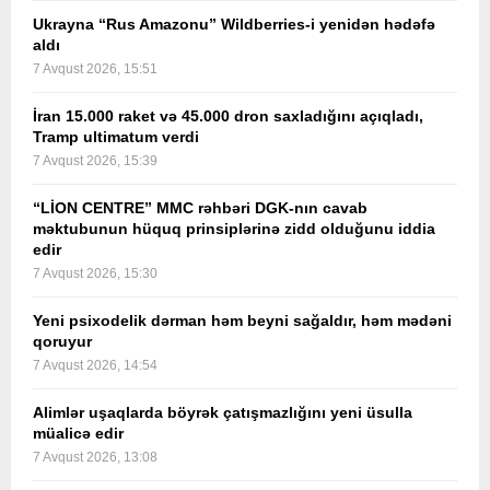
Ukrayna “Rus Amazonu” Wildberries-i yenidən hədəfə
aldı
7 Avqust 2026, 15:51
İran 15.000 raket və 45.000 dron saxladığını açıqladı,
Tramp ultimatum verdi
7 Avqust 2026, 15:39
“LİON CENTRE” MMC rəhbəri DGK-nın cavab
məktubunun hüquq prinsiplərinə zidd olduğunu iddia
edir
7 Avqust 2026, 15:30
Yeni psixodelik dərman həm beyni sağaldır, həm mədəni
qoruyur
7 Avqust 2026, 14:54
Alimlər uşaqlarda böyrək çatışmazlığını yeni üsulla
müalicə edir
7 Avqust 2026, 13:08