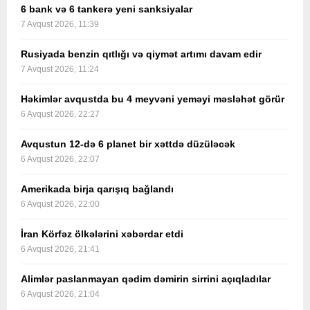
6 bank və 6 tankerə yeni sanksiyalar
7 Avqust 2026, 11:39
Rusiyada benzin qıtlığı və qiymət artımı davam edir
7 Avqust 2026, 11:24
Həkimlər avqustda bu 4 meyvəni yeməyi məsləhət görür
6 Avqust 2026, 22:27
Avqustun 12-də 6 planet bir xəttdə düzüləcək
6 Avqust 2026, 22:07
Amerikada birja qarışıq bağlandı
6 Avqust 2026, 22:00
İran Körfəz ölkələrini xəbərdar etdi
6 Avqust 2026, 21:41
Alimlər paslanmayan qədim dəmirin sirrini açıqladılar
6 Avqust 2026, 21:04