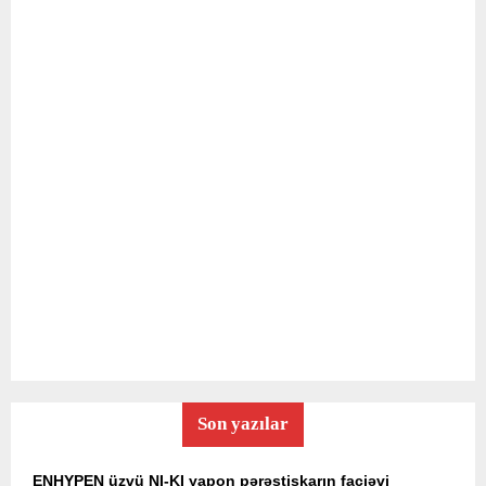
Son yazılar
ENHYPEN üzvü NI-KI yapon pərəstişkarın faciəvi