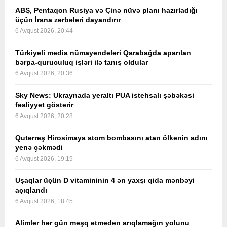
ABŞ, Pentaqon Rusiya və Çinə nüvə planı hazırladığı
üçün İrana zərbələri dayandırır
6 Avqust 2026, 20:44
Türkiyəli media nümayəndələri Qarabağda aparılan
bərpa-quruculuq işləri ilə tanış oldular
6 Avqust 2026, 20:36
Sky News: Ukraynada yeraltı PUA istehsalı şəbəkəsi
fəaliyyət göstərir
6 Avqust 2026, 20:28
Quterreş Hirosimaya atom bombasını atan ölkənin adını
yenə çəkmədi
6 Avqust 2026, 19:19
Uşaqlar üçün D vitamininin 4 ən yaxşı qida mənbəyi
açıqlandı
6 Avqust 2026, 18:45
Alimlər hər gün məşq etmədən arıqlamağın yolunu