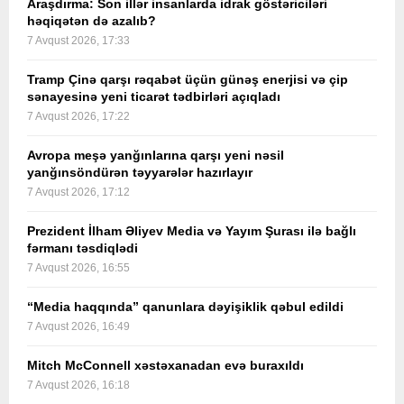
Araşdırma: Son illər insanlarda idrak göstəriciləri
həqiqətən də azalıb?
7 Avqust 2026, 17:33
Tramp Çinə qarşı rəqabət üçün günəş enerjisi və çip
sənayesinə yeni ticarət tədbirləri açıqladı
7 Avqust 2026, 17:22
Avropa meşə yanğınlarına qarşı yeni nəsil
yanğınsöndürən təyyarələr hazırlayır
7 Avqust 2026, 17:12
Prezident İlham Əliyev Media və Yayım Şurası ilə bağlı
fərmanı təsdiqlədi
7 Avqust 2026, 16:55
“Media haqqında” qanunlara dəyişiklik qəbul edildi
7 Avqust 2026, 16:49
Mitch McConnell xəstəxanadan evə buraxıldı
7 Avqust 2026, 16:18