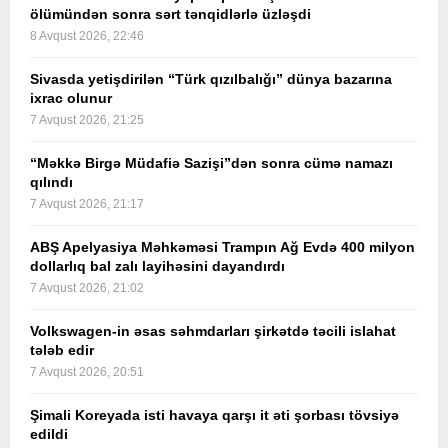
ölümündən sonra sərt tənqidlərlə üzləşdi
8 Avqust 2026, 22:46
Sivasda yetişdirilən “Türk qızılbalığı” dünya bazarına
ixrac olunur
7 Avqust 2026, 21:25
“Məkkə Birgə Müdafiə Sazişi”dən sonra cümə namazı
qılındı
7 Avqust 2026, 21:17
ABŞ Apelyasiya Məhkəməsi Trampın Ağ Evdə 400 milyon
dollarlıq bal zalı layihəsini dayandırdı
7 Avqust 2026, 21:02
Volkswagen-in əsas səhmdarları şirkətdə təcili islahat
tələb edir
7 Avqust 2026, 20:51
Şimali Koreyada isti havaya qarşı it əti şorbası tövsiyə
edildi