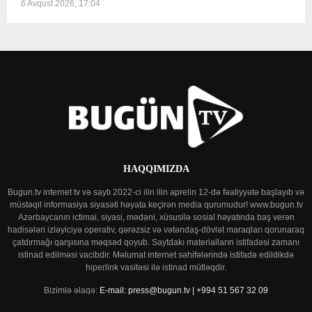
6 Avqust 2026, 17:04
HAQQIMIZDA
Bugun.tv internet tv və saytı 2022-ci ilin ilin aprelin 12-də fəaliyyətə başlayıb və
müstəqil informasiya siyasəti həyata keçirən media qurumudur! www.bugun.tv
Azərbaycanın ictimai, siyasi, mədəni, xüsusilə sosial həyatında baş verən
hadisələri izləyiciyə operativ, qərəzsiz və vətəndaş-dövlət maraqları qorunaraq
çatdırmağı qarşısına məqsəd qoyub. Saytdakı materialların istifadəsi zamanı
istinad edilməsi vacibdir. Məlumat internet səhifələrində istifadə edildikdə
hiperlink vasitəsi ilə istinad mütləqdir.
Bizimlə əlaqə:
E-mail: press@bugun.tv | +994 51 567 32 09