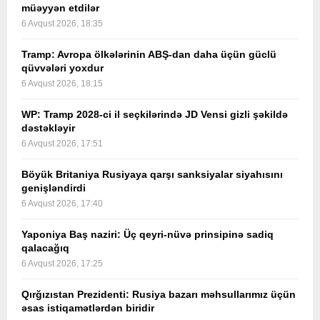
müəyyən etdilər
6 Avqust 2026, 18:35
Tramp: Avropa ölkələrinin ABŞ-dan daha üçün güclü
qüvvələri yoxdur
6 Avqust 2026, 18:15
WP: Tramp 2028-ci il seçkilərində JD Vensi gizli şəkildə
dəstəkləyir
6 Avqust 2026, 17:51
Böyük Britaniya Rusiyaya qarşı sanksiyalar siyahısını
genişləndirdi
6 Avqust 2026, 17:40
Yaponiya Baş naziri: Üç qeyri-nüvə prinsipinə sadiq
qalacağıq
6 Avqust 2026, 17:25
Qırğızıstan Prezidenti: Rusiya bazarı məhsullarımız üçün
əsas istiqamətlərdən biridir