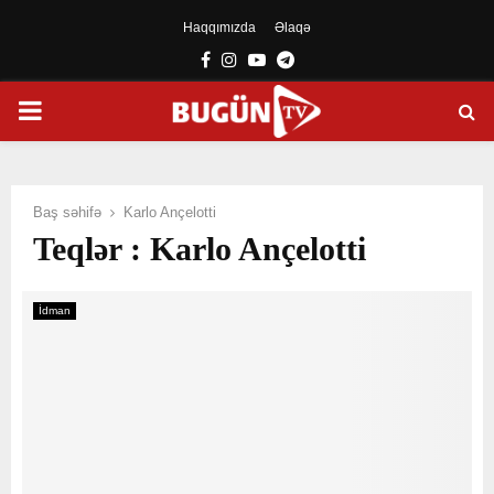
Haqqımızda
Əlaqə
Facebook
Instagram
Youtube
Telegram
PRIMARY
MENU
Baş səhifə
Karlo Ançelotti
Teqlər : Karlo Ançelotti
İdman