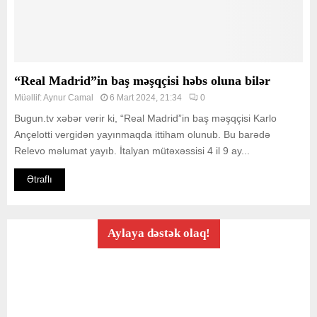
“Real Madrid”in baş məşqçisi həbs oluna bilər
Müəllif:
Aynur Camal
6 Mart 2024, 21:34
0
Bugun.tv xəbər verir ki, “Real Madrid”in baş məşqçisi Karlo
Ançelotti vergidən yayınmaqda ittiham olunub. Bu barədə
Relevo məlumat yayıb. İtalyan mütəxəssisi 4 il 9 ay...
Ətraflı
Aylaya dəstək olaq!