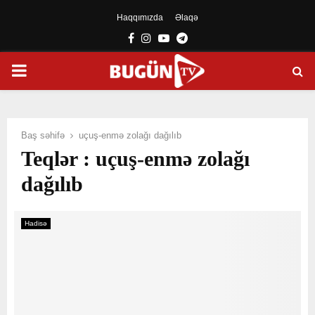
Haqqımızda
Əlaqə
Facebook
Instagram
Youtube
Telegram
PRIMARY
MENU
Baş səhifə
uçuş-enmə zolağı dağılıb
Teqlər : uçuş-enmə zolağı
dağılıb
Hadisə