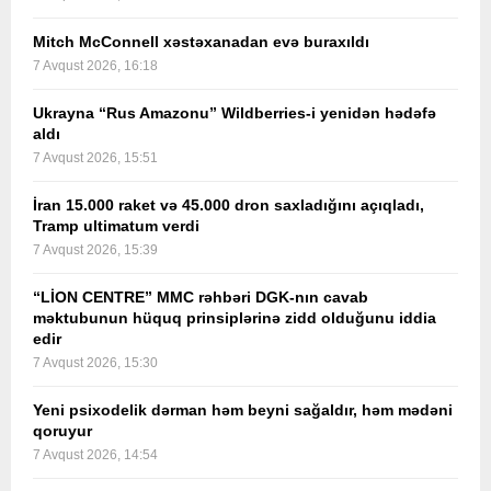
Mitch McConnell xəstəxanadan evə buraxıldı
7 Avqust 2026, 16:18
Ukrayna “Rus Amazonu” Wildberries-i yenidən hədəfə
aldı
7 Avqust 2026, 15:51
İran 15.000 raket və 45.000 dron saxladığını açıqladı,
Tramp ultimatum verdi
7 Avqust 2026, 15:39
“LİON CENTRE” MMC rəhbəri DGK-nın cavab
məktubunun hüquq prinsiplərinə zidd olduğunu iddia
edir
7 Avqust 2026, 15:30
Yeni psixodelik dərman həm beyni sağaldır, həm mədəni
qoruyur
7 Avqust 2026, 14:54