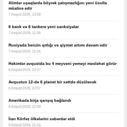
Alimlər uşaqlarda böyrək çatışmazlığını yeni üsulla
müalicə edir
7 Avqust 2026, 13:08
6 bank və 6 tankerə yeni sanksiyalar
7 Avqust 2026, 11:39
Rusiyada benzin qıtlığı və qiymət artımı davam edir
7 Avqust 2026, 11:24
Həkimlər avqustda bu 4 meyvəni yeməyi məsləhət görür
6 Avqust 2026, 22:27
Avqustun 12-də 6 planet bir xəttdə düzüləcək
6 Avqust 2026, 22:07
Amerikada birja qarışıq bağlandı
6 Avqust 2026, 22:00
İran Körfəz ölkələrini xəbərdar etdi
6 Avqust 2026, 21:41