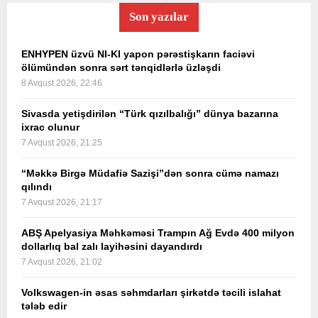
Son yazılar
ENHYPEN üzvü NI-KI yapon pərəstişkarın faciəvi
ölümündən sonra sərt tənqidlərlə üzləşdi
8 Avqust 2026, 22:46
Sivasda yetişdirilən “Türk qızılbalığı” dünya bazarına
ixrac olunur
7 Avqust 2026, 21:25
“Məkkə Birgə Müdafiə Sazişi”dən sonra cümə namazı
qılındı
7 Avqust 2026, 21:17
ABŞ Apelyasiya Məhkəməsi Trampın Ağ Evdə 400 milyon
dollarlıq bal zalı layihəsini dayandırdı
7 Avqust 2026, 21:02
Volkswagen-in əsas səhmdarları şirkətdə təcili islahat
tələb edir