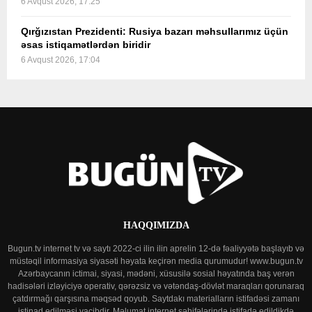
6 Avqust 2026, 17:25
Qırğızıstan Prezidenti: Rusiya bazarı məhsullarımız üçün
əsas istiqamətlərdən biridir
6 Avqust 2026, 17:04
HAQQIMIZDA
Bugun.tv internet tv və saytı 2022-ci ilin ilin aprelin 12-də fəaliyyətə başlayıb və
müstəqil informasiya siyasəti həyata keçirən media qurumudur! www.bugun.tv
Azərbaycanın ictimai, siyasi, mədəni, xüsusilə sosial həyatında baş verən
hadisələri izləyiciyə operativ, qərəzsiz və vətəndaş-dövlət maraqları qorunaraq
çatdırmağı qarşısına məqsəd qoyub. Saytdakı materialların istifadəsi zamanı
istinad edilməsi vacibdir. Məlumat internet səhifələrində istifadə edildikdə