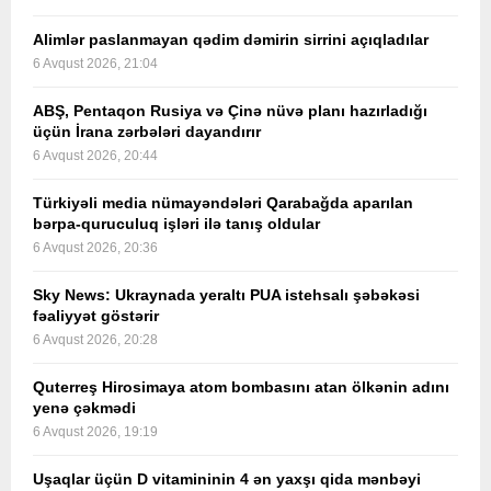
Alimlər paslanmayan qədim dəmirin sirrini açıqladılar
6 Avqust 2026, 21:04
ABŞ, Pentaqon Rusiya və Çinə nüvə planı hazırladığı
üçün İrana zərbələri dayandırır
6 Avqust 2026, 20:44
Türkiyəli media nümayəndələri Qarabağda aparılan
bərpa-quruculuq işləri ilə tanış oldular
6 Avqust 2026, 20:36
Sky News: Ukraynada yeraltı PUA istehsalı şəbəkəsi
fəaliyyət göstərir
6 Avqust 2026, 20:28
Quterreş Hirosimaya atom bombasını atan ölkənin adını
yenə çəkmədi
6 Avqust 2026, 19:19
Uşaqlar üçün D vitamininin 4 ən yaxşı qida mənbəyi