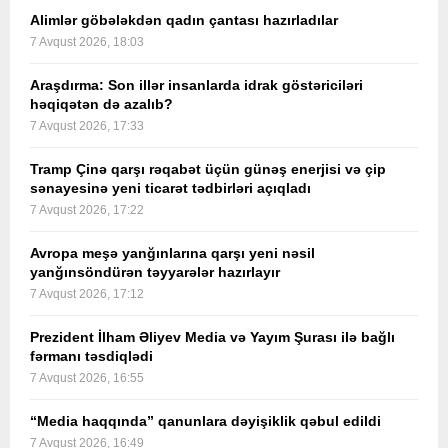
Alimlər göbələkdən qadın çantası hazırladılar
7 Avqust 2026, 18:03
Araşdırma: Son illər insanlarda idrak göstəriciləri
həqiqətən də azalıb?
7 Avqust 2026, 17:33
Tramp Çinə qarşı rəqabət üçün günəş enerjisi və çip
sənayesinə yeni ticarət tədbirləri açıqladı
7 Avqust 2026, 17:22
Avropa meşə yanğınlarına qarşı yeni nəsil
yanğınsöndürən təyyarələr hazırlayır
7 Avqust 2026, 17:12
Prezident İlham Əliyev Media və Yayım Şurası ilə bağlı
fərmanı təsdiqlədi
7 Avqust 2026, 16:55
“Media haqqında” qanunlara dəyişiklik qəbul edildi
7 Avqust 2026, 16:49