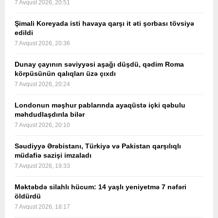
7 Avqust 2026, 20:51
Şimali Koreyada isti havaya qarşı it əti şorbası tövsiyə
edildi
7 Avqust 2026, 20:36
Dunay çayının səviyyəsi aşağı düşdü, qədim Roma
körpüsünün qalıqları üzə çıxdı
7 Avqust 2026, 20:24
Londonun məşhur pablarında ayaqüstə içki qəbulu
məhdudlaşdırıla bilər
7 Avqust 2026, 20:10
Səudiyyə Ərəbistanı, Türkiyə və Pakistan qarşılıqlı
müdafiə sazişi imzaladı
7 Avqust 2026, 19:33
Məktəbdə silahlı hücum: 14 yaşlı yeniyetmə 7 nəfəri
öldürdü
7 Avqust 2026, 18:17