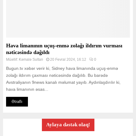
Hava limanının uçuş-enmə zolağı ildırım vurması
nəticəsində dağıldı
Müəllif:
Kəmalə Sultan
20 Fevral 2024, 16:12
0
Bugun.tv xəbər verir ki, Sidney hava limanında uçuş-enmə
zolağı ildırım çaxması nəticəsində dağılıb. Bu barədə
Avstraliyanın 9news kanalı məlumat yayıb. Aydınlaşdırılır ki,
hava limanının əsas...
Ətraflı
Aylaya dəstək olaq!