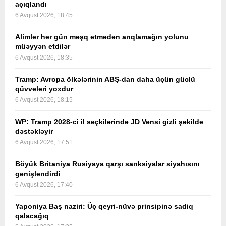
açıqlandı
6 Avqust 2026, 18:45
Alimlər hər gün məşq etmədən arıqlamağın yolunu
müəyyən etdilər
6 Avqust 2026, 18:35
Tramp: Avropa ölkələrinin ABŞ-dan daha üçün güclü
qüvvələri yoxdur
6 Avqust 2026, 18:15
WP: Tramp 2028-ci il seçkilərində JD Vensi gizli şəkildə
dəstəkləyir
6 Avqust 2026, 17:51
Böyük Britaniya Rusiyaya qarşı sanksiyalar siyahısını
genişləndirdi
6 Avqust 2026, 17:40
Yaponiya Baş naziri: Üç qeyri-nüvə prinsipinə sadiq
qalacağıq