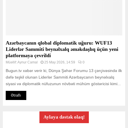
Azərbaycanın qlobal diplomatik uğuru: WUF13
Liderlər Sammiti beynəlxalq əməkdaşlıq üçün yeni
platformaya çevrildi
Müəllif:
Aynur Camal
25 May 2026, 14:59
0
Bugun.tv xəbər verir ki, Dünya Şəhər Forumu 13 çərçivəsində ilk
dəfə təşkil olunan Liderlər Sammiti Azərbaycanın beynəlxalq
siyasi və diplomatik nüfuzunun növbəti mühüm göstəricisi kimi...
Ətraflı
Aylaya dəstək olaq!