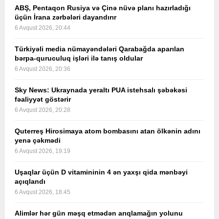
ABŞ, Pentaqon Rusiya və Çinə nüvə planı hazırladığı
üçün İrana zərbələri dayandırır
6 Avqust 2026, 20:44
Türkiyəli media nümayəndələri Qarabağda aparılan
bərpa-quruculuq işləri ilə tanış oldular
6 Avqust 2026, 20:36
Sky News: Ukraynada yeraltı PUA istehsalı şəbəkəsi
fəaliyyət göstərir
6 Avqust 2026, 20:28
Quterreş Hirosimaya atom bombasını atan ölkənin adını
yenə çəkmədi
6 Avqust 2026, 19:19
Uşaqlar üçün D vitamininin 4 ən yaxşı qida mənbəyi
açıqlandı
6 Avqust 2026, 18:45
Alimlər hər gün məşq etmədən arıqlamağın yolunu