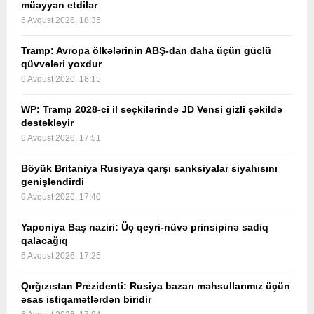
müəyyən etdilər
6 Avqust 2026, 18:35
Tramp: Avropa ölkələrinin ABŞ-dan daha üçün güclü
qüvvələri yoxdur
6 Avqust 2026, 18:15
WP: Tramp 2028-ci il seçkilərində JD Vensi gizli şəkildə
dəstəkləyir
6 Avqust 2026, 17:51
Böyük Britaniya Rusiyaya qarşı sanksiyalar siyahısını
genişləndirdi
6 Avqust 2026, 17:40
Yaponiya Baş naziri: Üç qeyri-nüvə prinsipinə sadiq
qalacağıq
6 Avqust 2026, 17:25
Qırğızıstan Prezidenti: Rusiya bazarı məhsullarımız üçün
əsas istiqamətlərdən biridir