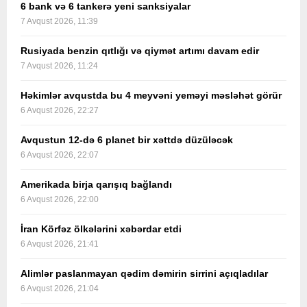
6 bank və 6 tankerə yeni sanksiyalar
7 Avqust 2026, 11:39
Rusiyada benzin qıtlığı və qiymət artımı davam edir
7 Avqust 2026, 11:24
Həkimlər avqustda bu 4 meyvəni yeməyi məsləhət görür
6 Avqust 2026, 22:27
Avqustun 12-də 6 planet bir xəttdə düzüləcək
6 Avqust 2026, 22:07
Amerikada birja qarışıq bağlandı
6 Avqust 2026, 22:00
İran Körfəz ölkələrini xəbərdar etdi
6 Avqust 2026, 21:41
Alimlər paslanmayan qədim dəmirin sirrini açıqladılar
6 Avqust 2026, 21:04