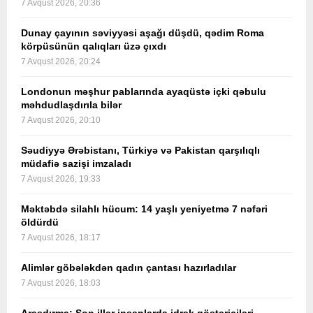
7 Avqust 2026, 20:36
Dunay çayının səviyyəsi aşağı düşdü, qədim Roma
körpüsünün qalıqları üzə çıxdı
7 Avqust 2026, 20:24
Londonun məşhur pablarında ayaqüstə içki qəbulu
məhdudlaşdırıla bilər
7 Avqust 2026, 20:10
Səudiyyə Ərəbistanı, Türkiyə və Pakistan qarşılıqlı
müdafiə sazişi imzaladı
7 Avqust 2026, 19:33
Məktəbdə silahlı hücum: 14 yaşlı yeniyetmə 7 nəfəri
öldürdü
7 Avqust 2026, 18:17
Alimlər göbələkdən qadın çantası hazırladılar
7 Avqust 2026, 18:03