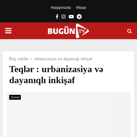
Haqqımızda
Əlaqə
Facebook
Instagram
Youtube
Telegram
PRIMARY
MENU
Baş səhifə
urbanizasiya və dayanıqlı inkişaf
Teqlər : urbanizasiya və
dayanıqlı inkişaf
Sosial