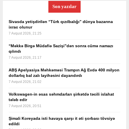
Son yazılar
Sivasda yetişdirilən “Türk qızılbalığı” dünya bazarına
ixrac olunur
7 Avqust 2026, 21:25
“Məkkə Birgə Müdafiə Sazişi”dən sonra cümə namazı
qılındı
7 Avqust 2026, 21:17
ABŞ Apelyasiya Məhkəməsi Trampın Ağ Evdə 400 milyon
dollarlıq bal zalı layihəsini dayandırdı
7 Avqust 2026, 21:02
Volkswagen-in əsas səhmdarları şirkətdə təcili islahat
tələb edir
7 Avqust 2026, 20:51
Şimali Koreyada isti havaya qarşı it əti şorbası tövsiyə
edildi