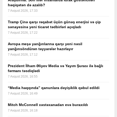
Araşdırma: Son illər insanlarda idrak göstəriciləri
həqiqətən də azalıb?
7 Avqust 2026, 17:33
Tramp Çinə qarşı rəqabət üçün günəş enerjisi və çip
sənayesinə yeni ticarət tədbirləri açıqladı
7 Avqust 2026, 17:22
Avropa meşə yanğınlarına qarşı yeni nəsil
yanğınsöndürən təyyarələr hazırlayır
7 Avqust 2026, 17:12
Prezident İlham Əliyev Media və Yayım Şurası ilə bağlı
fərmanı təsdiqlədi
7 Avqust 2026, 16:55
“Media haqqında” qanunlara dəyişiklik qəbul edildi
7 Avqust 2026, 16:49
Mitch McConnell xəstəxanadan evə buraxıldı
7 Avqust 2026, 16:18