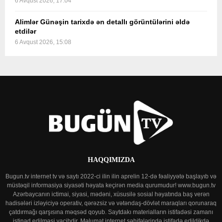
6 Avqust 2026, 17:04
Alimlər Günəşin tarixdə ən detallı görüntülərini əldə
etdilər
6 Avqust 2026, 15:08
HAQQIMIZDA
Bugun.tv internet tv və saytı 2022-ci ilin ilin aprelin 12-də fəaliyyətə başlayıb və
müstəqil informasiya siyasəti həyata keçirən media qurumudur! www.bugun.tv
Azərbaycanın ictimai, siyasi, mədəni, xüsusilə sosial həyatında baş verən
hadisələri izləyiciyə operativ, qərəzsiz və vətəndaş-dövlət maraqları qorunaraq
çatdırmağı qarşısına məqsəd qoyub. Saytdakı materialların istifadəsi zamanı
istinad edilməsi vacibdir. Məlumat internet səhifələrində istifadə edildikdə