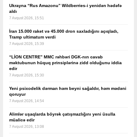
Ukrayna “Rus Amazonu” Wildberries-i yenidən hədəfə
aldı
7 Avqust 2026, 15:51
İran 15.000 raket və 45.000 dron saxladığını açıqladı,
Tramp ultimatum verdi
7 Avqust 2026, 15:39
“LİON CENTRE” MMC rəhbəri DGK-nın cavab
məktubunun hüquq prinsiplərinə zidd olduğunu iddia
edir
7 Avqust 2026, 15:30
Yeni psixodelik dərman həm beyni sağaldır, həm mədəni
qoruyur
7 Avqust 2026, 14:54
Alimlər uşaqlarda böyrək çatışmazlığını yeni üsulla
müalicə edir
7 Avqust 2026, 13:08