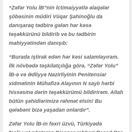
“Zəfər Yolu İB”nin İctimaiyyətlə əlaqələr
şöbəsinin müdiri Vüqar Şahinoğlu da
danışaraq tədbirə gələn hər kəsə
təşəkkürünü bildirib və bu tədbirin
mahiyyətindən danışıb:
“Burada iştirak edən hər kəsi salamlayıram.
İlk növbədə təşkilatçılığa görə, “Zəfər Yolu”
İB-ə və Ədliyyə Nazirliyinin Penitensiar
xidmətinin Mühafizə Alayının N saylı hərbi
hissəsinə dərin təşəkkürümü bildirirəm. Allah
bütün şəhidlərimizə rəhmət etsin! Bu
qələbəni bizə yaşadan onlardır”.
Zəfər Yolu İB-in fəxri üzvü, Türkiyədə