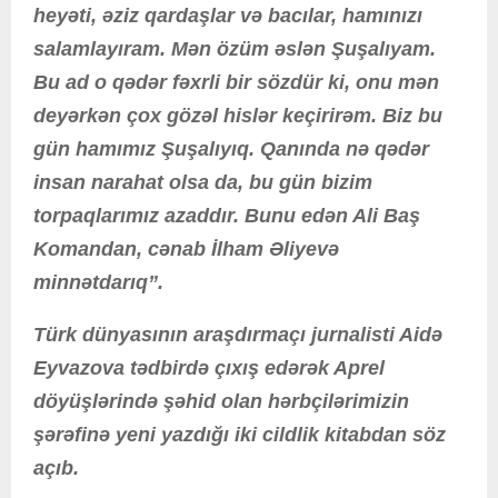
heyəti, əziz qardaşlar və bacılar, hamınızı
salamlayıram. Mən özüm əslən Şuşalıyam.
Bu ad o qədər fəxrli bir sözdür ki, onu mən
deyərkən çox gözəl hislər keçirirəm. Biz bu
gün hamımız Şuşalıyıq. Qanında nə qədər
insan narahat olsa da, bu gün bizim
torpaqlarımız azaddır. Bunu edən Ali Baş
Komandan, cənab İlham Əliyevə
minnətdarıq”.
Türk dünyasının araşdırmaçı jurnalisti Aidə
Eyvazova tədbirdə çıxış edərək Aprel
döyüşlərində şəhid olan hərbçilərimizin
şərəfinə yeni yazdığı iki cildlik kitabdan söz
açıb.