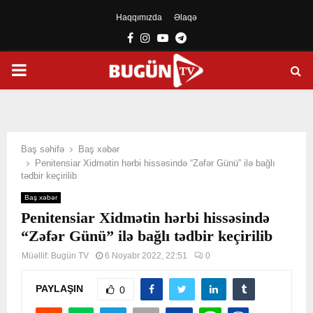
Haqqımızda
Əlaqə
Facebook
Instagram
Youtube
Telegram
PRIMARY
MENU
Baş səhifə
Baş xəbər
Penitensiar Xidmətin hərbi hissəsində “Zəfər Günü” ilə bağlı
tədbir keçirilib
Baş xəbər
Penitensiar Xidmətin hərbi hissəsində
“Zəfər Günü” ilə bağlı tədbir keçirilib
Müəllif:
Bugün TV
6 Noyabr 2022, 22:51
0
PAYLAŞIN
0