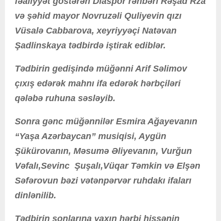
fəaliyyət göstərən Diaspor rəhbəri Rəşad Rza
və şəhid mayor Novruzəli Quliyevin qızı
Vüsalə Cabbarova, xeyriyyəçi Natəvan
Şadlinskaya tədbirdə iştirak ediblər.
Tədbirin gedişində müğənni Arif Səlimov
çıxış edərək mahnı ifa edərək hərbçiləri
qələbə ruhuna səsləyib.
Sonra gənc müğənnilər Esmira Ağayevanın
“Yaşa Azərbaycan” musiqisi, Aygün
Şükürovanın, Məsumə Əliyevanın, Vurğun
Vəfalı,Sevinc Şuşalı,Vüqar Təmkin və Elşən
Səfərovun bəzi vətənpərvər ruhdakı ifaları
dinlənilib.
Tədbirin sonlarına yaxın hərbi hissənin