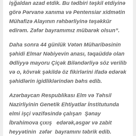
işğaldan azad etdik. Bu tədbiri təşkil etdiyinə
görə Pərvanə xanıma və Pentensiar xidmətin
Mühafizə Alayının rəhbərliyinə təşəkkür
edirəm. Zəfər bayramımız mübarək olsun”.
Daha sonra 44 günlük Vətən Müharibəsinin
şəhidi Elmar Nəbiyevin anası, təqaüddə olan
Ədliyyə mayoru Çiçək Biləndərliyə söz verilib
və o, kövrək şəkildə öz fikirlərini ifadə edərək
şəhidlərin igidliklərindən bəhs edib.
Azərbaycan Respublikası Elm və Təhsil
Nazirliyinin Genetik Ehtiyatlar İnstitutunda
elmi işçi vəzifəsində çalışan Şənay
İbrahimova çıxış edərək,əsgər və zabit
heyyətinin zəfər bayramını təbrik edib.