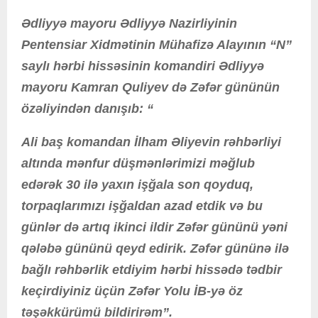
Ədliyyə mayoru Ədliyyə Nazirliyinin
Pentensiar Xidmətinin Mühafizə Alayının “N”
saylı hərbi hissəsinin komandiri Ədliyyə
mayoru Kamran Quliyev də Zəfər gününün
özəliyindən danışıb: “
Ali baş komandan İlham Əliyevin rəhbərliyi
altında mənfur düşmənlərimizi məğlub
edərək 30 ilə yaxın işğala son qoyduq,
torpaqlarımızı işğaldan azad etdik və bu
günlər də artıq ikinci ildir Zəfər gününü yəni
qələbə gününü qeyd edirik. Zəfər gününə ilə
bağlı rəhbərlik etdiyim hərbi hissədə tədbir
keçirdiyiniz üçün Zəfər Yolu İB-yə öz
təşəkkürümü bildirirəm”.