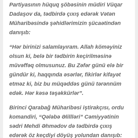
Partiyasının hüquq şöbəsinin müdiri Vüqar
Dadaşov da, tədbirdə çıxış edərək Vətən
Müharibəsində şəhidlərimizin şücaətindən
danışıb:
“Hər birinizi salamlayıram. Allah köməyiniz
olsun ki, belə bir tədbirin keçirilməsinə
müvəffəq olmusunuz. Bu Zəfər günü elə bir
gündür ki, haqqında əsərlər, fikirlər kifayət
etməz ki, biz bu müqəddəs günü tərənnüm
edək. Hər kəsə təşəkkürlər”.
Birinci Qarabağ Müharibəsi iştirakçısı, ordu
komandiri, “Qələbə Əlillləri” Cəmiyyətinin
sədri Mehdi Əhmədov də tədbirdə çıxış
edərək öz keçdiyi döyüş yolundan danışıb: