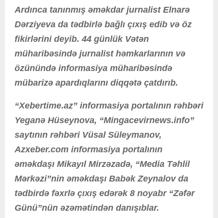
Ardınca tanınmış əməkdar jurnalist Elnarə
Dərziyeva da tədbirlə bağlı çıxış edib və öz
fikirlərini deyib. 44 günlük Vətən
müharibəsində jurnalist həmkarlarının və
özünündə informasiya müharibəsində
mübarizə apardıqlarını diqqətə çatdırıb.
“Xebertime.az” informasiya portalının rəhbəri
Yeganə Hüseynova, “Mingacevirnews.info”
saytının rəhbəri Vüsal Süleymanov,
Azxeber.com informasiya portalının
əməkdaşı Mikayıl Mirzəzadə, “Media Təhlil
Mərkəzi”nin əməkdaşı Babək Zeynalov da
tədbirdə fəxrlə çıxış edərək 8 noyabr “Zəfər
Günü”nün əzəmətindən danışıblar.