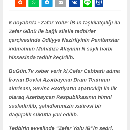
6 noyabrda “Zəfər Yolu” İB-in təşkilatçılığı ilə
Zəfər Günü ilə bağlı silsilə tədbirlər
çərçivəsində Ədliyyə Nazirliyinin Penitensiar
xidmətinin Mühafizə Alayının N saylı hərbi
hissəsində tədbir keçirilib.
BuGün.Tv xəbər verir ki,Cəfər Cabbarlı adına
İrəvan Dövlət Azərbaycan Dram Teatrının
aktrisası, Sevinc Bəxtiyarın aparıcılığı ilə ilk
olaraq Azərbaycan Respublikasının himni
səslədirilib, şəhidlərimizin xatirəsi bir
dəqiqəlik sükutla yad edilib.
Tədbirin əvvəlində “Zəfər Yolu İB”in sədri,