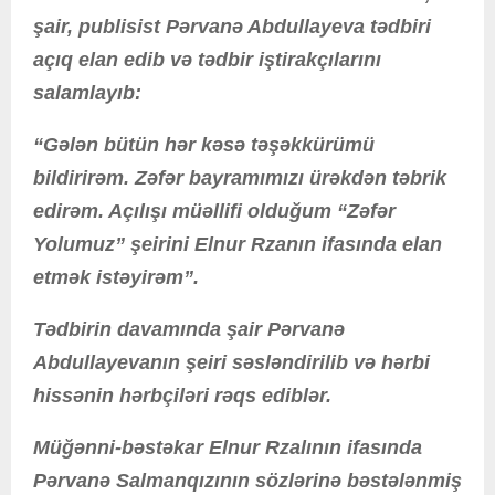
şair, publisist Pərvanə Abdullayeva tədbiri
açıq elan edib və tədbir iştirakçılarını
salamlayıb:
“Gələn bütün hər kəsə təşəkkürümü
bildirirəm. Zəfər bayramımızı ürəkdən təbrik
edirəm. Açılışı müəllifi olduğum “Zəfər
Yolumuz” şeirini Elnur Rzanın ifasında elan
etmək istəyirəm”.
Tədbirin davamında şair Pərvanə
Abdullayevanın şeiri səsləndirilib və hərbi
hissənin hərbçiləri rəqs ediblər.
Müğənni-bəstəkar Elnur Rzalının ifasında
Pərvanə Salmanqızının sözlərinə bəstələnmiş