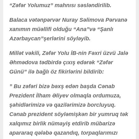
“Zəfər Yolumuz” mahnısı səsləndirilib.
Balaca vətənpərvər Nuray Səlimova Pərvanə
xanımın müəllifi olduğu “Ana”və “Şanlı
Azərbaycan”şerlərini söyləyib.
Millət vəkili, Zəfər Yolu İB-nin Fəxri üzvü Jalə
Əhmədova tədbirdə çıxış edərək “Zəfər
Günü” ilə bağlı öz fikirlərini bildirib:
” Bu zəfəri bizə bəxş edən başda Cənab
Prezident İlham Əliyev olmaqla ordumuza,
şəhidlərimizə və qazilərimizə borcluyuq.
Cənab prezident söyləmişkən bir yumruq tək
xalqımız birlik nümayiş etdirib mübarizə
apararaq qələbə qazandıq, torpaqlarımızı