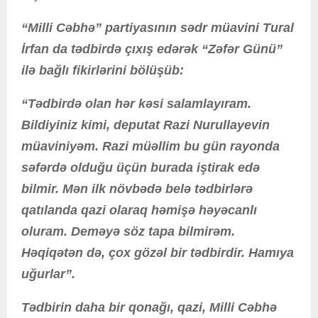
“Milli Cəbhə” partiyasının sədr müavini Tural
İrfan da tədbirdə çıxış edərək “Zəfər Günü”
ilə bağlı fikirlərini bölüşüb:
“Tədbirdə olan hər kəsi salamlayıram.
Bildiyiniz kimi, deputat Razi Nurullayevin
müaviniyəm. Razi müəllim bu gün rayonda
səfərdə olduğu üçün burada iştirak edə
bilmir. Mən ilk növbədə belə tədbirlərə
qatılanda qazi olaraq həmişə həyəcanlı
oluram. Deməyə söz tapa bilmirəm.
Həqiqətən də, çox gözəl bir tədbirdir. Hamıya
uğurlar”.
Tədbirin daha bir qonağı, qazi, Milli Cəbhə