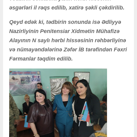
əsgərləri il rəqs edilib, xatirə şəkli çəkdirilib.
Qeyd edək ki, tədbirin sonunda isə Ədliyyə
Nazirliyinin Penitensiar Xidmətin Mühafizə
Alayının N saylı hərbi hissəsinin rəhbərliyinə
və nümayəndələrinə Zəfər İB tərəfindən Fəxri
Fərmanlar təqdim edilib.