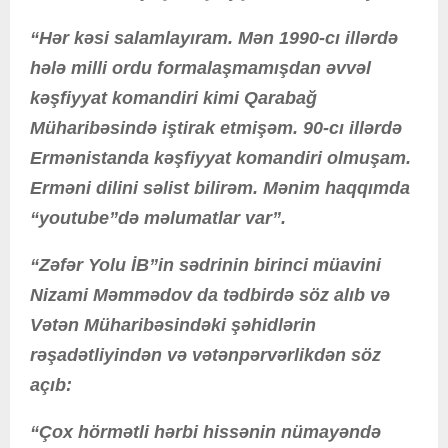
“Hər kəsi salamlayıram. Mən 1990-cı illərdə
hələ milli ordu formalaşmamışdan əvvəl
kəşfiyyat komandiri kimi Qarabağ
Müharibəsində iştirak etmişəm. 90-cı illərdə
Ermənistanda kəşfiyyat komandiri olmuşam.
Erməni dilini səlist bilirəm. Mənim haqqımda
“youtube”də məlumatlar var”.
“Zəfər Yolu İB”in sədrinin birinci müavini
Nizami Məmmədov da tədbirdə söz alıb və
Vətən Müharibəsindəki şəhidlərin
rəşadətliyindən və vətənpərvərlikdən söz
açıb:
“Çox hörmətli hərbi hissənin nümayəndə