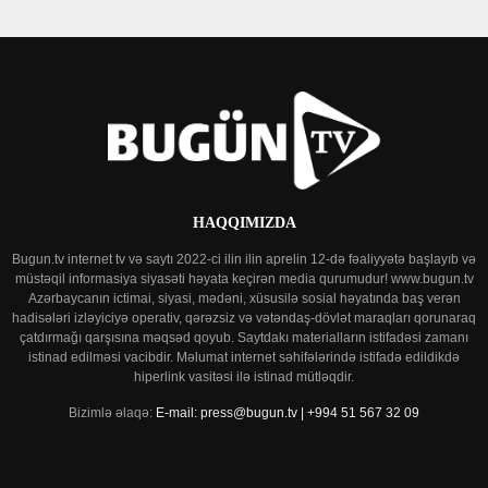
HAQQIMIZDA
Bugun.tv internet tv və saytı 2022-ci ilin ilin aprelin 12-də fəaliyyətə başlayıb və
müstəqil informasiya siyasəti həyata keçirən media qurumudur! www.bugun.tv
Azərbaycanın ictimai, siyasi, mədəni, xüsusilə sosial həyatında baş verən
hadisələri izləyiciyə operativ, qərəzsiz və vətəndaş-dövlət maraqları qorunaraq
çatdırmağı qarşısına məqsəd qoyub. Saytdakı materialların istifadəsi zamanı
istinad edilməsi vacibdir. Məlumat internet səhifələrində istifadə edildikdə
hiperlink vasitəsi ilə istinad mütləqdir.
Bizimlə əlaqə:
E-mail: press@bugun.tv | +994 51 567 32 09