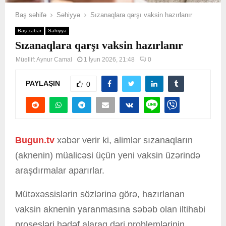
Baş səhifə
Səhiyyə
Sızanaqlara qarşı vaksin hazırlanır
Baş xəbər
Səhiyyə
Sızanaqlara qarşı vaksin hazırlanır
Müəllif:
Aynur Camal
1 İyun 2026, 21:48
0
PAYLAŞIN
0
Bugun.tv
xəbər verir ki, alimlər sızanaqların
(aknenin) müalicəsi üçün yeni vaksin üzərində
araşdırmalar aparırlar.
Mütəxəssislərin sözlərinə görə, hazırlanan
vaksin aknenin yaranmasına səbəb olan iltihabi
prosesləri hədəf alaraq dəri problemlərinin