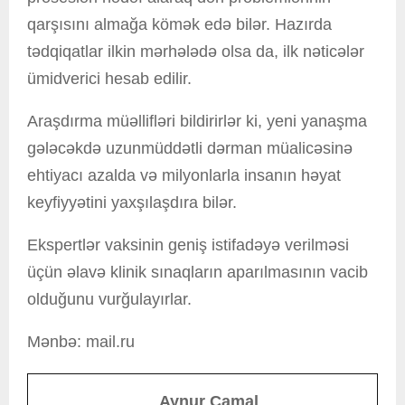
qarşısını almağa kömək edə bilər. Hazırda
tədqiqatlar ilkin mərhələdə olsa da, ilk nəticələr
ümidverici hesab edilir.
Araşdırma müəllifləri bildirirlər ki, yeni yanaşma
gələcəkdə uzunmüddətli dərman müalicəsinə
ehtiyacı azalda və milyonlarla insanın həyat
keyfiyyətini yaxşılaşdıra bilər.
Ekspertlər vaksinin geniş istifadəyə verilməsi
üçün əlavə klinik sınaqların aparılmasının vacib
olduğunu vurğulayırlar.
Mənbə: mail.ru
Aynur Camal