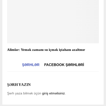
Alimlər: Yemək zamanı su içmək iştahanı azaltmır
ŞƏRHLƏR
FACEBOOK ŞƏRHLƏRI
ŞƏRH YAZIN
Şərh yaza bilmək üçün
giriş etməlisiniz
.