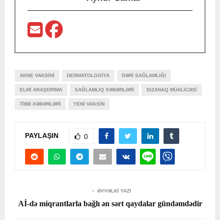
AKNE VAKSINI
DERMATOLOGIYA
DƏRI SAĞLAMLIĞI
ELMI ARAŞDIRMA
SAĞLAMLIQ XƏBƏRLƏRI
SIZANAQ MÜALICƏSI
TIBB XƏBƏRLƏRI
YENI VAKSIN
PAYLAŞIN
0
ƏVVƏLKI YAZI
Aİ-də miqrantlarla bağlı ən sərt qaydalar gündəmdədir