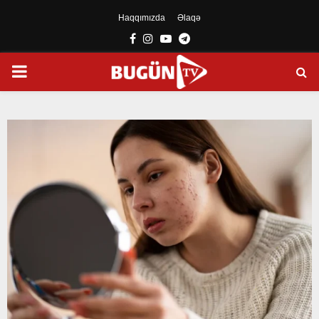
Haqqımızda
Əlaqə
Facebook
Instagram
Youtube
Telegram
PRIMARY
MENU