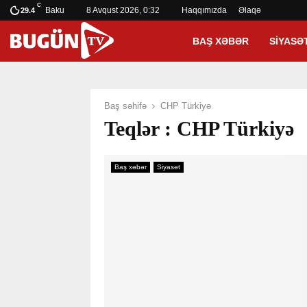
C
Baku
8 Avqust 2026, 0:32
Haqqımızda
Əlaqə
29.4
BAŞ XƏBƏR
SIYASƏ
Baş səhifə
CHP Türkiyə
Teqlər : CHP Türkiyə
Baş xəbər
Siyasət