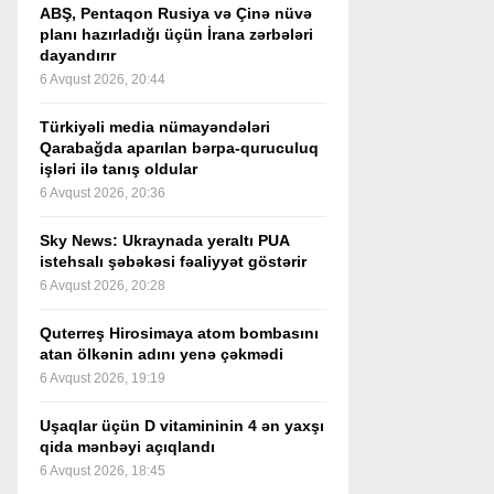
ABŞ, Pentaqon Rusiya və Çinə nüvə
planı hazırladığı üçün İrana zərbələri
dayandırır
6 Avqust 2026, 20:44
Türkiyəli media nümayəndələri
Qarabağda aparılan bərpa-quruculuq
işləri ilə tanış oldular
6 Avqust 2026, 20:36
Sky News: Ukraynada yeraltı PUA
istehsalı şəbəkəsi fəaliyyət göstərir
6 Avqust 2026, 20:28
Quterreş Hirosimaya atom bombasını
atan ölkənin adını yenə çəkmədi
6 Avqust 2026, 19:19
Uşaqlar üçün D vitamininin 4 ən yaxşı
qida mənbəyi açıqlandı
6 Avqust 2026, 18:45