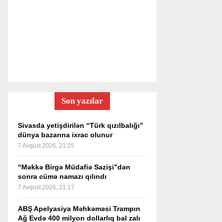
Son yazılar
Sivasda yetişdirilən “Türk qızılbalığı”
dünya bazarına ixrac olunur
7 Avqust 2026, 21:25
“Məkkə Birgə Müdafiə Sazişi”dən
sonra cümə namazı qılındı
7 Avqust 2026, 21:17
ABŞ Apelyasiya Məhkəməsi Trampın
Ağ Evdə 400 milyon dollarlıq bal zalı