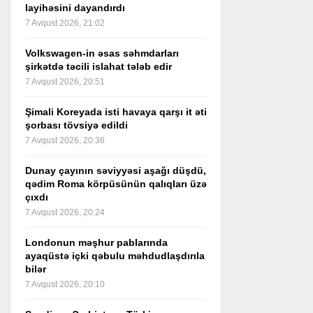
layihəsini dayandırdı
7 Avqust 2026, 21:02
Volkswagen-in əsas səhmdarları
şirkətdə təcili islahat tələb edir
7 Avqust 2026, 20:51
Şimali Koreyada isti havaya qarşı it əti
şorbası tövsiyə edildi
7 Avqust 2026, 20:36
Dunay çayının səviyyəsi aşağı düşdü,
qədim Roma körpüsünün qalıqları üzə
çıxdı
7 Avqust 2026, 20:24
Londonun məşhur pablarında
ayaqüstə içki qəbulu məhdudlaşdırıla
bilər
7 Avqust 2026, 20:10