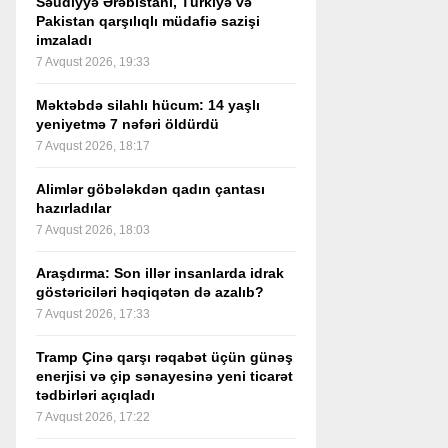
Səudiyyə Ərəbistanı, Türkiyə və
Pakistan qarşılıqlı müdafiə sazişi
imzaladı
7 Avqust 2026, 19:33
Məktəbdə silahlı hücum: 14 yaşlı
yeniyetmə 7 nəfəri öldürdü
7 Avqust 2026, 18:17
Alimlər göbələkdən qadın çantası
hazırladılar
7 Avqust 2026, 18:03
Araşdırma: Son illər insanlarda idrak
göstəriciləri həqiqətən də azalıb?
7 Avqust 2026, 17:33
Tramp Çinə qarşı rəqabət üçün günəş
enerjisi və çip sənayesinə yeni ticarət
tədbirləri açıqladı
7 Avqust 2026, 17:22