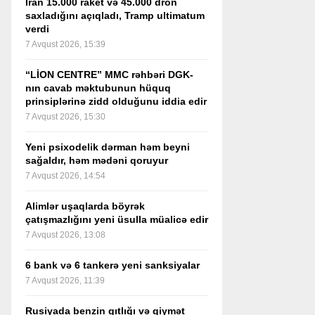
İran 15.000 raket və 45.000 dron
saxladığını açıqladı, Tramp ultimatum
verdi
7 Avqust 2026, 15:39
“LİON CENTRE” MMC rəhbəri DGK-
nın cavab məktubunun hüquq
prinsiplərinə zidd olduğunu iddia edir
7 Avqust 2026, 15:30
Yeni psixodelik dərman həm beyni
sağaldır, həm mədəni qoruyur
7 Avqust 2026, 14:54
Alimlər uşaqlarda böyrək
çatışmazlığını yeni üsulla müalicə edir
7 Avqust 2026, 13:08
6 bank və 6 tankerə yeni sanksiyalar
7 Avqust 2026, 11:39
Rusiyada benzin qıtlığı və qiymət