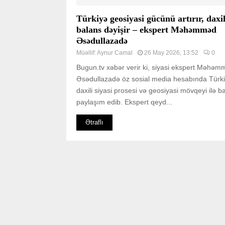
Türkiyə geosiyasi gücünü artırır, daxil
balans dəyişir – ekspert Məhəmməd
Əsədullazadə
Müəllif:
Aynur Camal
26 May 2026, 13:52
0
Bugun.tv xəbər verir ki, siyasi ekspert Məhə
Əsədullazadə öz sosial media hesabında Türk
daxili siyasi prosesi və geosiyasi mövqeyi ilə ba
paylaşım edib. Ekspert qeyd...
Ətraflı