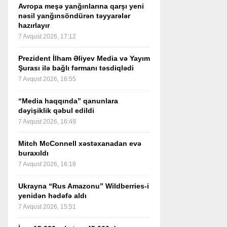
Avropa meşə yanğınlarına qarşı yeni
nəsil yanğınsöndürən təyyarələr
hazırlayır
7 Avqust 2026, 17:12
Prezident İlham Əliyev Media və Yayım
Şurası ilə bağlı fərmanı təsdiqlədi
7 Avqust 2026, 16:55
“Media haqqında” qanunlara
dəyişiklik qəbul edildi
7 Avqust 2026, 16:49
Mitch McConnell xəstəxanadan evə
buraxıldı
7 Avqust 2026, 16:18
Ukrayna “Rus Amazonu” Wildberries-i
yenidən hədəfə aldı
7 Avqust 2026, 15:51