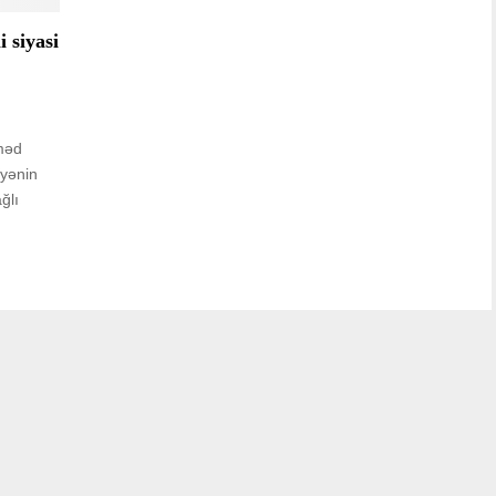
i siyasi
mməd
iyənin
ğlı