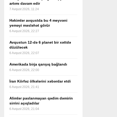
artımı davam edir
7 Avqust 2026, 11:24
Həkimlər avqustda bu 4 meyvəni
yeməyi məsləhət görür
6 Avqust 2026, 22:27
Avqustun 12-də 6 planet bir xəttdə
düzüləcək
6 Avqust 2026, 22:07
Amerikada birja qarışıq bağlandı
6 Avqust 2026, 22:00
İran Körfəz ölkələrini xəbərdar etdi
6 Avqust 2026, 21:41
Alimlər paslanmayan qədim dəmirin
sirrini açıqladılar
6 Avqust 2026, 21:04