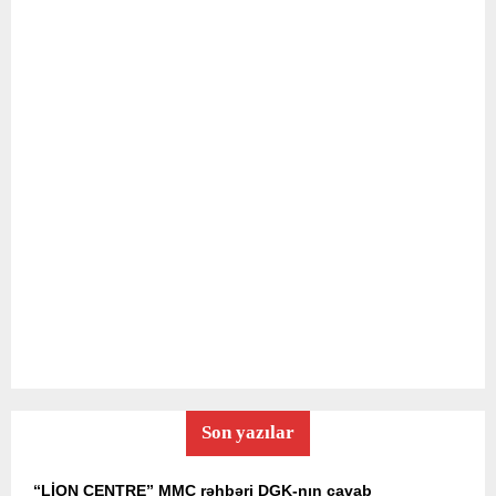
Son yazılar
“LİON CENTRE” MMC rəhbəri DGK-nın cavab