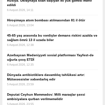
Rusiya: Ukraynaya silah daşıyan iki yük gəmisi məhv
edildi
6 Avqust 2026, 14:11
Hiroşimaya atom bombası atılmasından 81 il ötür
6 Avqust 2026, 13:04
45-65 yaş arasında bu vərdişlər demans riskini azalda və
sağlam ömrü 13 il uzada bilər
6 Avqust 2026, 12:38
Azərbaycan Mədəniyyəti sosial platforması Yayfest-də
uğurla çıxış ETDİ
6 Avqust 2026, 12:35
Dünyada antibiotiklərə davamlılıq təhlükəsi artır:
Mütəxəssislər xəbərdarlıq edir
5 Avqust 2026, 23:59
Deputat Ceyhun Məmmədov: Milli maraqlar şəxsi
ambisiyalara qurban verilməməlidir
5 Avqust 2026, 23:55