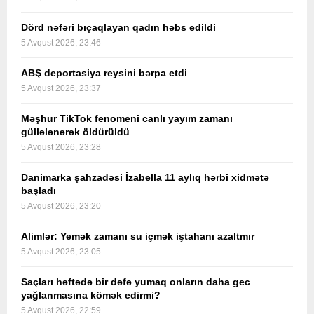
Dörd nəfəri bıçaqlayan qadın həbs edildi
5 Avqust 2026, 23:46
ABŞ deportasiya reysini bərpa etdi
5 Avqust 2026, 23:37
Məşhur TikTok fenomeni canlı yayım zamanı
güllələnərək öldürüldü
5 Avqust 2026, 23:28
Danimarka şahzadəsi İzabella 11 aylıq hərbi xidmətə
başladı
5 Avqust 2026, 23:20
Alimlər: Yemək zamanı su içmək iştahanı azaltmır
5 Avqust 2026, 23:05
Saçları həftədə bir dəfə yumaq onların daha gec
yağlanmasına kömək edirmi?
5 Avqust 2026, 22:59