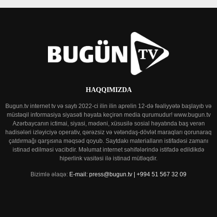
HAQQIMIZDA
Bugun.tv internet tv və saytı 2022-ci ilin ilin aprelin 12-də fəaliyyətə başlayıb və
müstəqil informasiya siyasəti həyata keçirən media qurumudur! www.bugun.tv
Azərbaycanın ictimai, siyasi, mədəni, xüsusilə sosial həyatında baş verən
hadisələri izləyiciyə operativ, qərəzsiz və vətəndaş-dövlət maraqları qorunaraq
çatdırmağı qarşısına məqsəd qoyub. Saytdakı materialların istifadəsi zamanı
istinad edilməsi vacibdir. Məlumat internet səhifələrində istifadə edildikdə
hiperlink vasitəsi ilə istinad mütləqdir.
Bizimlə əlaqə:
E-mail: press@bugun.tv | +994 51 567 32 09