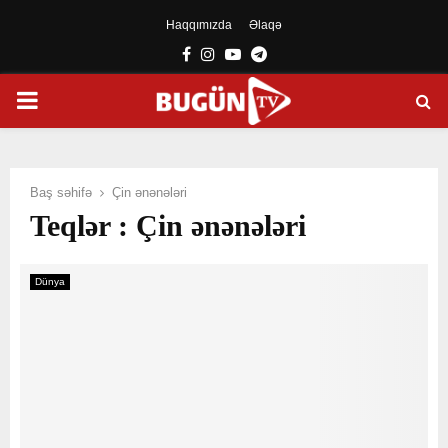
Haqqımızda
Əlaqə
Facebook
Instagram
Youtube
Telegram
PRIMARY
MENU
Baş səhifə
Çin ənənələri
Teqlər : Çin ənənələri
Dünya