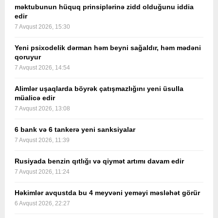
məktubunun hüquq prinsiplərinə zidd olduğunu iddia
edir
7 Avqust 2026, 15:30
Yeni psixodelik dərman həm beyni sağaldır, həm mədəni
qoruyur
7 Avqust 2026, 14:54
Alimlər uşaqlarda böyrək çatışmazlığını yeni üsulla
müalicə edir
7 Avqust 2026, 13:08
6 bank və 6 tankerə yeni sanksiyalar
7 Avqust 2026, 11:39
Rusiyada benzin qıtlığı və qiymət artımı davam edir
7 Avqust 2026, 11:24
Həkimlər avqustda bu 4 meyvəni yeməyi məsləhət görür
6 Avqust 2026, 22:27