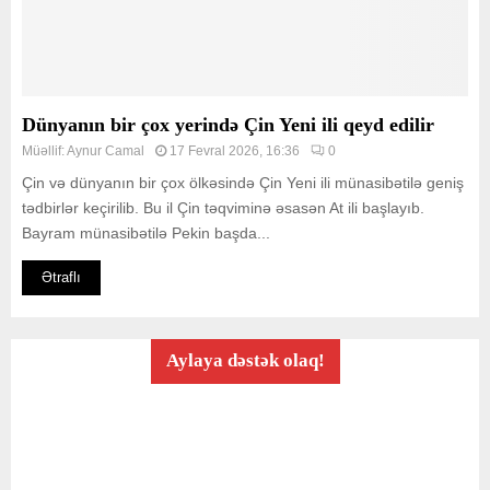
Dünyanın bir çox yerində Çin Yeni ili qeyd edilir
Müəllif:
Aynur Camal
17 Fevral 2026, 16:36
0
Çin və dünyanın bir çox ölkəsində Çin Yeni ili münasibətilə geniş
tədbirlər keçirilib. Bu il Çin təqviminə əsasən At ili başlayıb.
Bayram münasibətilə Pekin başda...
Ətraflı
Aylaya dəstək olaq!