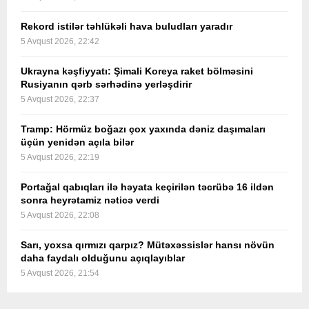
Rekord istilər təhlükəli hava buludları yaradır
5 Avqust 2026, 22:42
Ukrayna kəşfiyyatı: Şimali Koreya raket bölməsini
Rusiyanın qərb sərhədinə yerləşdirir
5 Avqust 2026, 22:37
Tramp: Hörmüz boğazı çox yaxında dəniz daşımaları
üçün yenidən açıla bilər
5 Avqust 2026, 22:19
Portağal qabıqları ilə həyata keçirilən təcrübə 16 ildən
sonra heyrətamiz nəticə verdi
5 Avqust 2026, 22:08
Sarı, yoxsa qırmızı qarpız? Mütəxəssislər hansı növün
daha faydalı olduğunu açıqlayıblar
5 Avqust 2026, 21:54