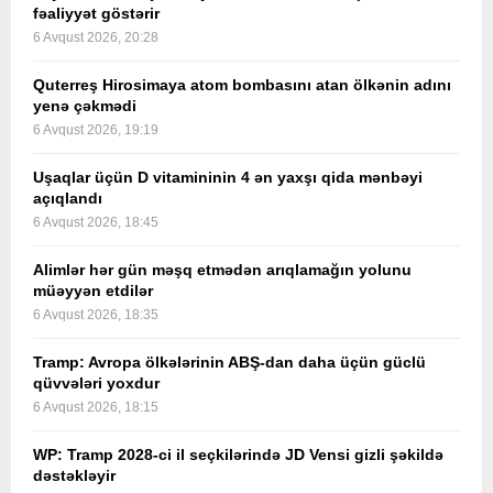
fəaliyyət göstərir
6 Avqust 2026, 20:28
Quterreş Hirosimaya atom bombasını atan ölkənin adını
yenə çəkmədi
6 Avqust 2026, 19:19
Uşaqlar üçün D vitamininin 4 ən yaxşı qida mənbəyi
açıqlandı
6 Avqust 2026, 18:45
Alimlər hər gün məşq etmədən arıqlamağın yolunu
müəyyən etdilər
6 Avqust 2026, 18:35
Tramp: Avropa ölkələrinin ABŞ-dan daha üçün güclü
qüvvələri yoxdur
6 Avqust 2026, 18:15
WP: Tramp 2028-ci il seçkilərində JD Vensi gizli şəkildə
dəstəkləyir