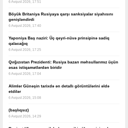
6 Avqust 2026, 17:51
Böyük Britaniya Rusiyaya qarşı sanksiyalar siyahısını
genişləndirdi
6 Avqust 2026, 17:40
Yaponiya Baş naziri: Üç qeyri-nüvə prinsipinə sadiq
qalacağıq
6 Avqust 2026, 17:25
Qırğızıstan Prezidenti: Rusiya bazarı məhsullarımız üçün
əsas istiqamətlərdən biridir
6 Avqust 2026, 17:04
Alimlər Günəşin tarixdə ən detallı görüntülərini əldə
etdilər
6 Avqust 2026, 15:08
(başlıqsız)
6 Avqust 2026, 14:29