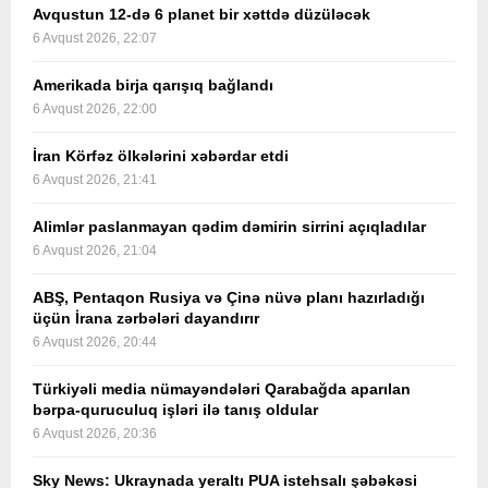
Avqustun 12-də 6 planet bir xəttdə düzüləcək
6 Avqust 2026, 22:07
Amerikada birja qarışıq bağlandı
6 Avqust 2026, 22:00
İran Körfəz ölkələrini xəbərdar etdi
6 Avqust 2026, 21:41
Alimlər paslanmayan qədim dəmirin sirrini açıqladılar
6 Avqust 2026, 21:04
ABŞ, Pentaqon Rusiya və Çinə nüvə planı hazırladığı
üçün İrana zərbələri dayandırır
6 Avqust 2026, 20:44
Türkiyəli media nümayəndələri Qarabağda aparılan
bərpa-quruculuq işləri ilə tanış oldular
6 Avqust 2026, 20:36
Sky News: Ukraynada yeraltı PUA istehsalı şəbəkəsi