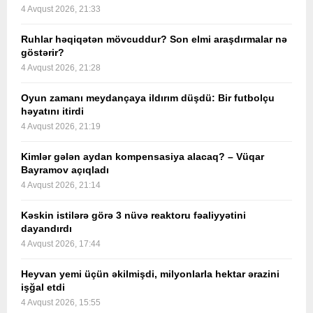
4 Avqust 2026, 21:33
Ruhlar həqiqətən mövcuddur? Son elmi araşdırmalar nə
göstərir?
4 Avqust 2026, 21:28
Oyun zamanı meydançaya ildırım düşdü: Bir futbolçu
həyatını itirdi
4 Avqust 2026, 21:19
Kimlər gələn aydan kompensasiya alacaq? – Vüqar
Bayramov açıqladı
4 Avqust 2026, 21:14
Kəskin istilərə görə 3 nüvə reaktoru fəaliyyətini
dayandırdı
4 Avqust 2026, 17:44
Heyvan yemi üçün əkilmişdi, milyonlarla hektar ərazini
işğal etdi
4 Avqust 2026, 15:55