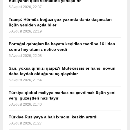
Rusiyanın qərb sərhədinə yerləşdirir
5 Avqust 2026, 22:37
Tramp: Hörmüz boğazı çox yaxında dəniz daşımaları
üçün yenidən açıla bilər
5 Avqust 2026, 22:19
Portağal qabıqları ilə həyata keçirilən təcrübə 16 ildən
sonra heyrətamiz nəticə verdi
5 Avqust 2026, 22:08
Sarı, yoxsa qırmızı qarpız? Mütəxəssislər hansı növün
daha faydalı olduğunu açıqlayıblar
5 Avqust 2026, 21:54
Türkiyə qlobal maliyyə mərkəzinə çevrilmək üçün yeni
vergi güzəştləri hazırlayır
5 Avqust 2026, 21:40
Türkiyə Rusiyaya albalı ixracını kəskin artırdı
5 Avqust 2026, 21:27