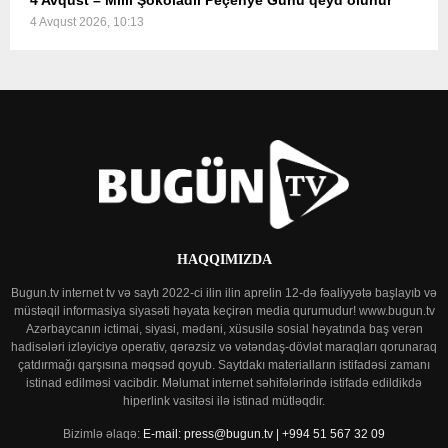
4 Avqust – Milli Şokoladlı Peçenye Günü qeyd olunur
4 Avqust 2026, 10:13
HAQQIMIZDA
Bugun.tv internet tv və saytı 2022-ci ilin ilin aprelin 12-də fəaliyyətə başlayıb və
müstəqil informasiya siyasəti həyata keçirən media qurumudur! www.bugun.tv
Azərbaycanın ictimai, siyasi, mədəni, xüsusilə sosial həyatında baş verən
hadisələri izləyiciyə operativ, qərəzsiz və vətəndaş-dövlət maraqları qorunaraq
çatdırmağı qarşısına məqsəd qoyub. Saytdakı materialların istifadəsi zamanı
istinad edilməsi vacibdir. Məlumat internet səhifələrində istifadə edildikdə
hiperlink vasitəsi ilə istinad mütləqdir.
Bizimlə əlaqə:
E-mail: press@bugun.tv | +994 51 567 32 09