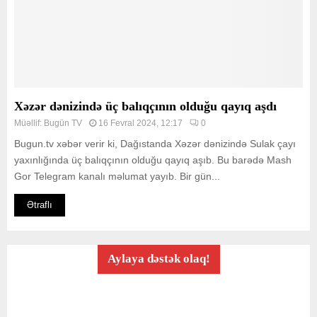
Xəzər dənizində üç balıqçının olduğu qayıq aşdı
Müəllif:
Bugün TV
16 Fevral 2024, 12:17
0
Bugun.tv xəbər verir ki, Dağıstanda Xəzər dənizində Sulak çayı
yaxınlığında üç balıqçının olduğu qayıq aşıb. Bu barədə Mash
Gor Telegram kanalı məlumat yayıb. Bir gün...
Ətraflı
Aylaya dəstək olaq!