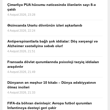
Çimərliyə PUA hücumu nəticəsində ölənlərin sayı 8-ə
çatdı
4 Avqust 2026, 23:28
Ərzincanda Urartu dövrünün izləri aşkarlanıb
4 Avqust 2026, 22:24
Antiperspirantlarla bağlı şok iddialar: Döş xərçəngi və
Alzheimer xəstəliyinə səbəb olur!
4 Avqust 2026, 21:51
Fransada dövlət qurumlarında psixoloji təzyiq iddiaları
araşdırılır
4 Avqust 2026, 21:49
Dünyanın ən məşhur 10 kitabı – Dünya ədəbiyyatının
ölməz inciləri
4 Avqust 2026, 21:33
FIFA-da böhran dərinləşir: Avropa futbol qurumları
İnfantinoya dəstəyi geri çəkir