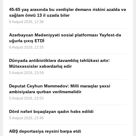
45-65 yaş arasında bu vərdişlər demans riskini azalda və
sağlam ömrü 13 il uzada bilər
6 Avqust 2026, 12:38
Azərbaycan Mədəniyyəti sosial platforması Yayfest-də
uğurla çıxış ETDİ
6 Avqust 2026, 12:35
Dünyada antibiotiklərə davamlılıq təhlükəsi artır:
Mütəxəssislər xəbərdarlıq edir
5 Avqust 2026, 23:59
Deputat Ceyhun Məmmədov: Milli maraqlar şəxsi
ambisiyalara qurban verilməməlidir
5 Avqust 2026, 23:55
Dörd nəfəri bıçaqlayan qadın həbs edildi
5 Avqust 2026, 23:46
ABŞ deportasiya reysini bərpa etdi