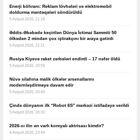
Enerji böhranı: Reklam lövhələri və elektromobil
doldurma məntəqələri söndürüldü
5 Avqust 2026, 21:18
Əddis-Əbəbədə keçirilən Dünya İctimai Sammiti 50
ölkədən 2 mindən çox iştirakçını bir araya gətirdi
5 Avqust 2026, 21:11
Rusiya Kiyevə raket zərbələri endirdi – 17 nəfər öldü
5 Avqust 2026, 20:55
Nüvə silahına malik ölkələr arsenallarını
modernləşdirməyə davam edir
5 Avqust 2026, 20:40
Çində dünyanın ilk “Robot 6S” mərkəzi istifadəyə verildi
5 Avqust 2026, 20:33
2026-cı ilin ən varlı koreyalı aktrisası kimdir?
4 Avqust 2026, 23:44