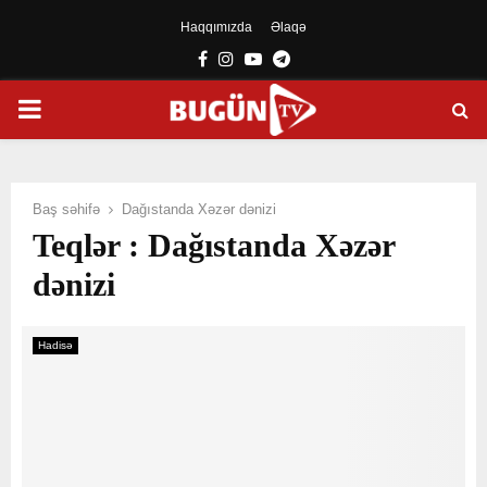
Haqqımızda
Əlaqə
Facebook
Instagram
Youtube
Telegram
PRIMARY
MENU
Baş səhifə
Dağıstanda Xəzər dənizi
Teqlər : Dağıstanda Xəzər
dənizi
Hadisə