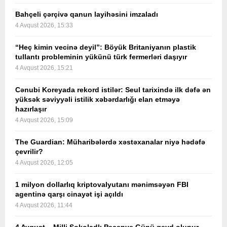
Bahçeli çərçivə qanun layihəsini imzaladı
4 Avqust 2026, 15:33
“Heç kimin vecinə deyil”: Böyük Britaniyanın plastik
tullantı probleminin yükünü türk fermerləri daşıyır
4 Avqust 2026, 15:21
Cənubi Koreyada rekord istilər: Seul tarixində ilk dəfə ən
yüksək səviyyəli istilik xəbərdarlığı elan etməyə
hazırlaşır
4 Avqust 2026, 15:09
The Guardian: Müharibələrdə xəstəxanalar niyə hədəfə
çevrilir?
4 Avqust 2026, 12:05
1 milyon dollarlıq kriptovalyutanı mənimsəyən FBI
agentinə qarşı cinayət işi açıldı
4 Avqust 2026, 11:44