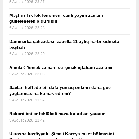
5 Avqust 2026, 23:37
Məşhur TikTok fenomeni canlı yayım zamanı
güllələnərək öldürüldü
5 Avqust 2026, 23:28
Danimarka şahzadəsi İzabella 11 aylıq hərbi xidmətə
başladı
5 Avqust 2026, 23:20
Alimlər: Yemək zamanı su içmək iştahanı azaltmır
5 Avqust 2026, 23:05
Saçları həftədə bir dəfə yumaq onların daha gec
yağlanmasına kömək edirmi?
5 Avqust 2026, 22:59
Rekord istilər təhlükəli hava buludları yaradır
5 Avqust 2026, 22:42
Ukrayna kəşfiyyatı: Şimali Koreya raket bölməsini