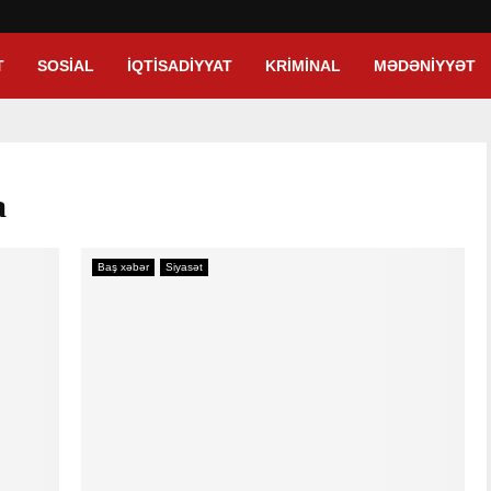
T
SOSIAL
İQTISADIYYAT
KRIMINAL
MƏDƏNIYYƏT
a
Baş xəbər
Siyasət