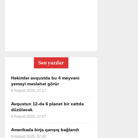
Son yazılar
Həkimlər avqustda bu 4 meyvəni
yeməyi məsləhət görür
6 Avqust 2026, 22:27
Avqustun 12-də 6 planet bir xəttdə
düzüləcək
6 Avqust 2026, 22:07
Amerikada birja qarışıq bağlandı
6 Avqust 2026, 22:00