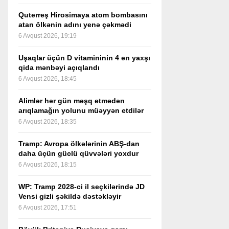
Quterreş Hirosimaya atom bombasını
atan ölkənin adını yenə çəkmədi
6 Avqust 2026, 19:19
Uşaqlar üçün D vitamininin 4 ən yaxşı
qida mənbəyi açıqlandı
6 Avqust 2026, 18:45
Alimlər hər gün məşq etmədən
arıqlamağın yolunu müəyyən etdilər
6 Avqust 2026, 18:35
Tramp: Avropa ölkələrinin ABŞ-dan
daha üçün güclü qüvvələri yoxdur
6 Avqust 2026, 18:15
WP: Tramp 2028-ci il seçkilərində JD
Vensi gizli şəkildə dəstəkləyir
6 Avqust 2026, 17:51