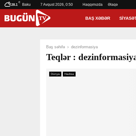
C
Baku
7 Avqust 2026, 0:50
Haqqımızda
Əlaqə
28.1
BAŞ XƏBƏR
SIYASƏ
Baş səhifə
dezinformasiya
Teqlər : dezinformasiy
Dünya
Hadisə