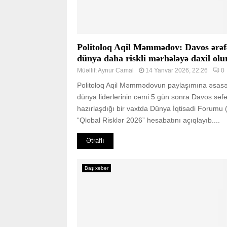
Politoloq Aqil Məmmədov: Davos ərəf
dünya daha riskli mərhələyə daxil olu
Müəllif:
Aynur Camal
14 Yanvar 2026, 22:26
0
Politoloq Aqil Məmmədovun paylaşımına əsas
dünya liderlərinin cəmi 5 gün sonra Davos səfə
hazırlaşdığı bir vaxtda Dünya İqtisadi Forumu 
“Qlobal Risklər 2026” hesabatını açıqlayıb....
Ətraflı
Baş xəbər