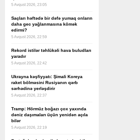
5 Avqust 2026, 23:05
Saçları həftədə bir dəfə yumaq onların
daha gec yağlanmasına kömək
edirmi?
5 Avqust 2026, 22:59
Rekord istilər təhlükəli hava buludları
yaradır
5 Avqust 2026, 22:42
Ukrayna kəşfiyyatı: Şimali Koreya
raket bölməsini Rusiyanın qərb
sərhədinə yerləşdirir
5 Avqust 2026, 22:37
Tramp: Hörmüz boğazı çox yaxında
dəniz daşımaları üçün yenidən açıla
bilər
5 Avqust 2026, 22:19