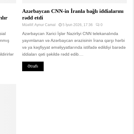
Azərbaycan CNN-in İranla bağlı iddialarını
ılır
rədd etdi
Müəllif:
Aynur Camal
5 İyun 2026, 17:36
0
ial
Azərbaycan Xarici İşlər Nazirliyi CNN telekanalında
lanmış
yayımlanan və Azərbaycan ərazisinin İrana qarşı hərbi
və ya kəşfiyyat əməliyyatlarında istifadə edildiyi barədə
dirirlər
iddiaları qəti şəkildə rədd edib....
Ətraflı