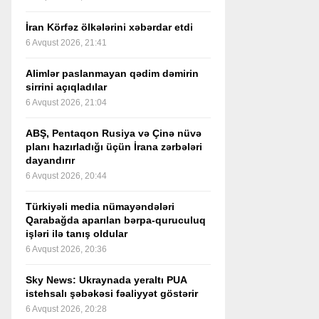
İran Körfəz ölkələrini xəbərdar etdi
6 Avqust 2026, 21:41
Alimlər paslanmayan qədim dəmirin
sirrini açıqladılar
6 Avqust 2026, 21:04
ABŞ, Pentaqon Rusiya və Çinə nüvə
planı hazırladığı üçün İrana zərbələri
dayandırır
6 Avqust 2026, 20:44
Türkiyəli media nümayəndələri
Qarabağda aparılan bərpa-quruculuq
işləri ilə tanış oldular
6 Avqust 2026, 20:36
Sky News: Ukraynada yeraltı PUA
istehsalı şəbəkəsi fəaliyyət göstərir
6 Avqust 2026, 20:28