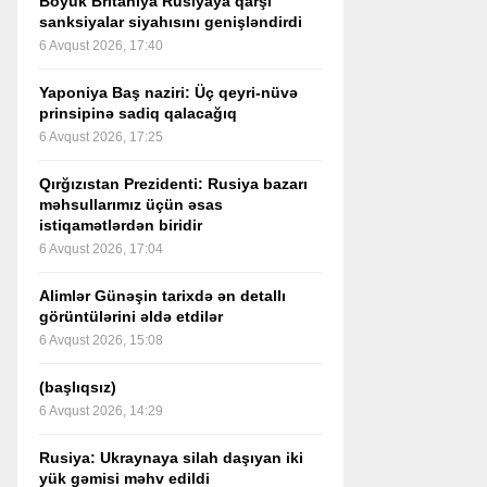
Böyük Britaniya Rusiyaya qarşı
sanksiyalar siyahısını genişləndirdi
6 Avqust 2026, 17:40
Yaponiya Baş naziri: Üç qeyri-nüvə
prinsipinə sadiq qalacağıq
6 Avqust 2026, 17:25
Qırğızıstan Prezidenti: Rusiya bazarı
məhsullarımız üçün əsas
istiqamətlərdən biridir
6 Avqust 2026, 17:04
Alimlər Günəşin tarixdə ən detallı
görüntülərini əldə etdilər
6 Avqust 2026, 15:08
(başlıqsız)
6 Avqust 2026, 14:29
Rusiya: Ukraynaya silah daşıyan iki
yük gəmisi məhv edildi