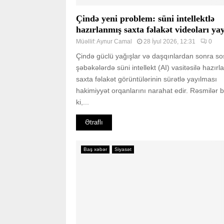
Çində yeni problem: süni intellektlə
hazırlanmış saxta fəlakət videoları yay
Müəllif:
Aynur Camal
28 İyul 2026, 12:31
0
Çində güclü yağışlar və daşqınlardan sonra sos
şəbəkələrdə süni intellekt (AI) vasitəsilə hazır
saxta fəlakət görüntülərinin sürətlə yayılması
hakimiyyət orqanlarını narahat edir. Rəsmilər bil
ki,...
Ətraflı
Baş xəbər
Siyasət