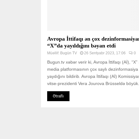
Avropa İttifaqı ən çox dezinformasiya
“X”da yayıldığını bəyan etdi
Müəllif:
Bugün TV
26 Sentyabr 2023, 17:06
0
Bugun.tv xəbər verir ki, Avropa İttifaqı (Aİ), “X”
media platformasının çox saylı dezinformasiya
yaydığını bildirib. Avropa İttifaqı (Aİ) Komissiya
vitse-prezidenti Vera Jourova Brüsseldə böyük.
Ətraflı