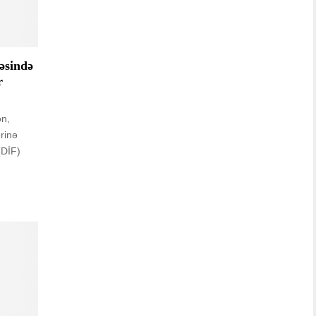
əsində
r
ən,
rinə
(DİF)