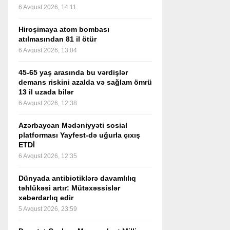
6 Avqust 2026, 14:11
Hiroşimaya atom bombası
atılmasından 81 il ötür
6 Avqust 2026, 13:04
45-65 yaş arasında bu vərdişlər
demans riskini azalda və sağlam ömrü
13 il uzada bilər
6 Avqust 2026, 12:38
Azərbaycan Mədəniyyəti sosial
platforması Yayfest-də uğurla çıxış
ETDİ
6 Avqust 2026, 12:35
Dünyada antibiotiklərə davamlılıq
təhlükəsi artır: Mütəxəssislər
xəbərdarlıq edir
5 Avqust 2026, 23:59