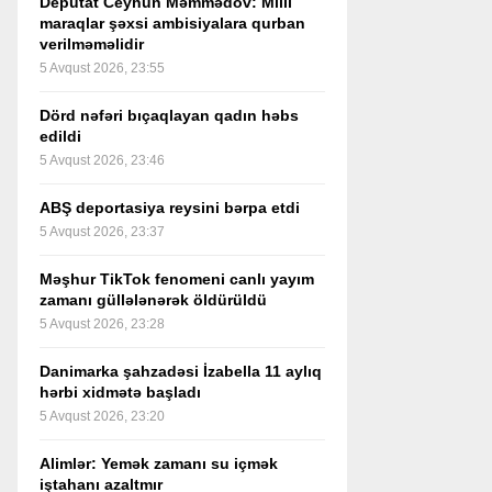
Deputat Ceyhun Məmmədov: Milli
maraqlar şəxsi ambisiyalara qurban
verilməməlidir
5 Avqust 2026, 23:55
Dörd nəfəri bıçaqlayan qadın həbs
edildi
5 Avqust 2026, 23:46
ABŞ deportasiya reysini bərpa etdi
5 Avqust 2026, 23:37
Məşhur TikTok fenomeni canlı yayım
zamanı güllələnərək öldürüldü
5 Avqust 2026, 23:28
Danimarka şahzadəsi İzabella 11 aylıq
hərbi xidmətə başladı
5 Avqust 2026, 23:20
Alimlər: Yemək zamanı su içmək
iştahanı azaltmır