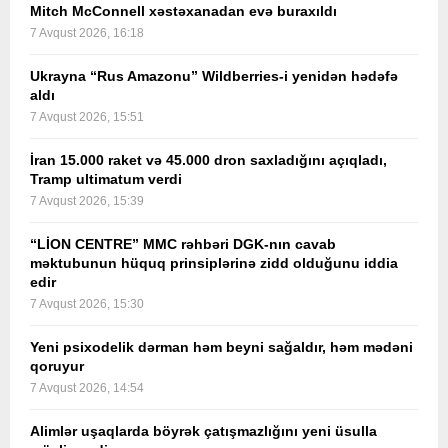
Mitch McConnell xəstəxanadan evə buraxıldı
7 Avqust 2026, 16:18
Ukrayna “Rus Amazonu” Wildberries-i yenidən hədəfə
aldı
7 Avqust 2026, 15:51
İran 15.000 raket və 45.000 dron saxladığını açıqladı,
Tramp ultimatum verdi
7 Avqust 2026, 15:39
“LİON CENTRE” MMC rəhbəri DGK-nın cavab
məktubunun hüquq prinsiplərinə zidd olduğunu iddia
edir
7 Avqust 2026, 15:30
Yeni psixodelik dərman həm beyni sağaldır, həm mədəni
qoruyur
7 Avqust 2026, 14:54
Alimlər uşaqlarda böyrək çatışmazlığını yeni üsulla