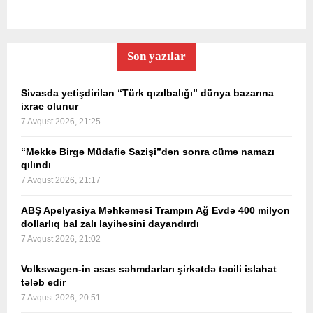
Son yazılar
Sivasda yetişdirilən “Türk qızılbalığı” dünya bazarına
ixrac olunur
7 Avqust 2026, 21:25
“Məkkə Birgə Müdafiə Sazişi”dən sonra cümə namazı
qılındı
7 Avqust 2026, 21:17
ABŞ Apelyasiya Məhkəməsi Trampın Ağ Evdə 400 milyon
dollarlıq bal zalı layihəsini dayandırdı
7 Avqust 2026, 21:02
Volkswagen-in əsas səhmdarları şirkətdə təcili islahat
tələb edir
7 Avqust 2026, 20:51