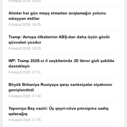
6 Avqust 2026, 18:45
Alimlər hər gün məşq etmədən arıqlamağın yolunu
müəyyən etdilər
6 Avqust 2026, 18:35
Tramp: Avropa ölkələrinin ABŞ-dan daha üçün güclü
qüvvələri yoxdur
6 Avqust 2026, 18:15
WP: Tramp 2028-ci il seçkilərində JD Vensi gizli şəkildə
dəstəkləyir
6 Avqust 2026, 17:51
Böyük Britaniya Rusiyaya qarşı sanksiyalar siyahısını
genişləndirdi
6 Avqust 2026, 17:40
Yaponiya Baş naziri: Üç qeyri-nüvə prinsipinə sadiq
qalacağıq
6 Avqust 2026, 17:25