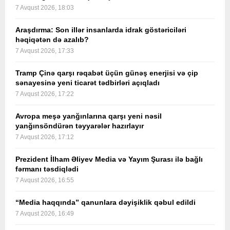
7 Avqust 2026, 18:03
Araşdırma: Son illər insanlarda idrak göstəriciləri
həqiqətən də azalıb?
7 Avqust 2026, 17:33
Tramp Çinə qarşı rəqabət üçün günəş enerjisi və çip
sənayesinə yeni ticarət tədbirləri açıqladı
7 Avqust 2026, 17:22
Avropa meşə yanğınlarına qarşı yeni nəsil
yanğınsöndürən təyyarələr hazırlayır
7 Avqust 2026, 17:12
Prezident İlham Əliyev Media və Yayım Şurası ilə bağlı
fərmanı təsdiqlədi
7 Avqust 2026, 16:55
“Media haqqında” qanunlara dəyişiklik qəbul edildi
7 Avqust 2026, 16:49