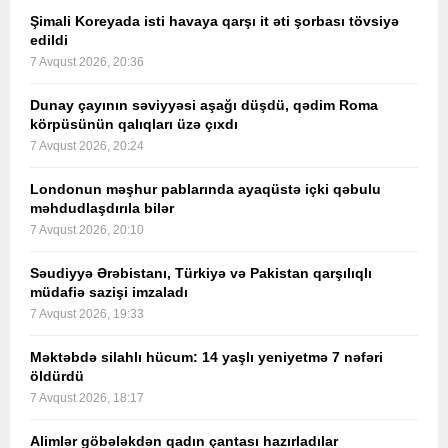
Şimali Koreyada isti havaya qarşı it əti şorbası tövsiyə
edildi
7 Avqust 2026, 20:36
Dunay çayının səviyyəsi aşağı düşdü, qədim Roma
körpüsünün qalıqları üzə çıxdı
7 Avqust 2026, 20:24
Londonun məşhur pablarında ayaqüstə içki qəbulu
məhdudlaşdırıla bilər
7 Avqust 2026, 20:10
Səudiyyə Ərəbistanı, Türkiyə və Pakistan qarşılıqlı
müdafiə sazişi imzaladı
7 Avqust 2026, 19:33
Məktəbdə silahlı hücum: 14 yaşlı yeniyetmə 7 nəfəri
öldürdü
7 Avqust 2026, 18:17
Alimlər göbələkdən qadın çantası hazırladılar