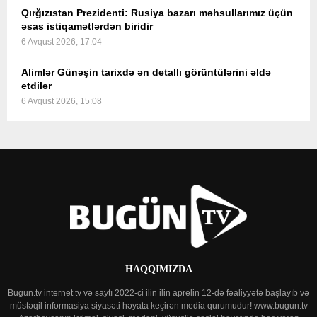
Qırğızıstan Prezidenti: Rusiya bazarı məhsullarımız üçün
əsas istiqamətlərdən biridir
6 Avqust 2026, 17:04
Alimlər Günəşin tarixdə ən detallı görüntülərini əldə
etdilər
6 Avqust 2026, 15:08
HAQQIMIZDA
Bugun.tv internet tv və saytı 2022-ci ilin ilin aprelin 12-də fəaliyyətə başlayıb və
müstəqil informasiya siyasəti həyata keçirən media qurumudur! www.bugun.tv