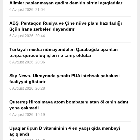
Alimlər paslanmayan qədim dəmirin sirrini açıqladılar
6 Avqust 2026, 21:04
ABŞ, Pentaqon Rusiya və Çinə nüvə planı hazırladığı
üçün İrana zərbələri dayandırır
6 Avqust 2026, 20:44
Türkiyəli media nümayəndələri Qarabağda aparılan
bərpa-quruculuq işləri ilə tanış oldular
6 Avqust 2026, 20:36
Sky News: Ukraynada yeraltı PUA istehsalı şəbəkəsi
fəaliyyət göstərir
6 Avqust 2026, 20:28
Quterreş Hirosimaya atom bombasını atan ölkənin adını
yenə çəkmədi
6 Avqust 2026, 19:19
Uşaqlar üçün D vitamininin 4 ən yaxşı qida mənbəyi
açıqlandı