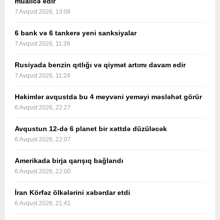
müalicə edir
7 Avqust 2026, 13:08
6 bank və 6 tankerə yeni sanksiyalar
7 Avqust 2026, 11:39
Rusiyada benzin qıtlığı və qiymət artımı davam edir
7 Avqust 2026, 11:24
Həkimlər avqustda bu 4 meyvəni yeməyi məsləhət görür
6 Avqust 2026, 22:27
Avqustun 12-də 6 planet bir xəttdə düzüləcək
6 Avqust 2026, 22:07
Amerikada birja qarışıq bağlandı
6 Avqust 2026, 22:00
İran Körfəz ölkələrini xəbərdar etdi
6 Avqust 2026, 21:41