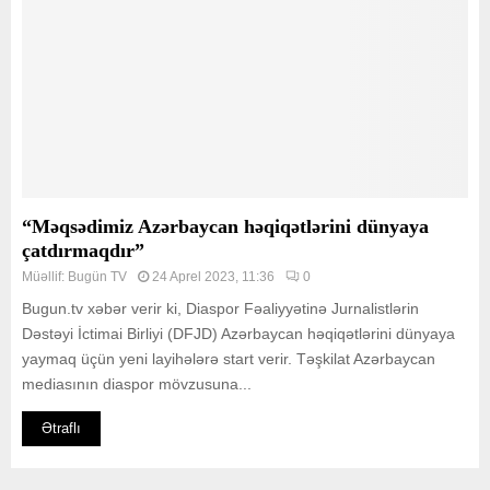
“Məqsədimiz Azərbaycan həqiqətlərini dünyaya
çatdırmaqdır”
Müəllif:
Bugün TV
24 Aprel 2023, 11:36
0
Bugun.tv xəbər verir ki, Diaspor Fəaliyyətinə Jurnalistlərin
Dəstəyi İctimai Birliyi (DFJD) Azərbaycan həqiqətlərini dünyaya
yaymaq üçün yeni layihələrə start verir. Təşkilat Azərbaycan
mediasının diaspor mövzusuna...
Ətraflı