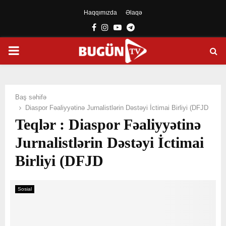
Haqqımızda
Əlaqə
Facebook
Instagram
Youtube
Telegram
PRIMARY
MENU
Baş səhifə
Diaspor Fəaliyyətinə Jurnalistlərin Dəstəyi İctimai Birliyi (DFJD
Teqlər : Diaspor Fəaliyyətinə
Jurnalistlərin Dəstəyi İctimai
Birliyi (DFJD
Sosial