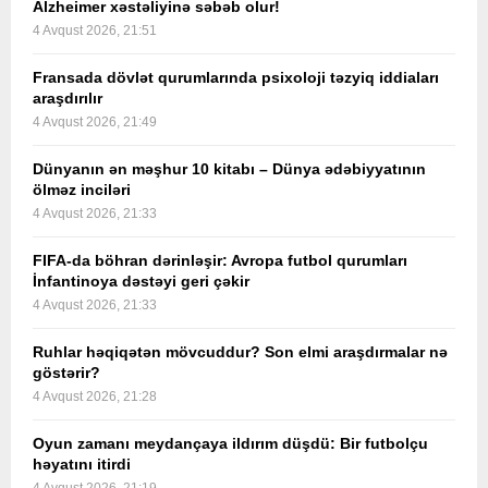
Alzheimer xəstəliyinə səbəb olur!
4 Avqust 2026, 21:51
Fransada dövlət qurumlarında psixoloji təzyiq iddiaları
araşdırılır
4 Avqust 2026, 21:49
Dünyanın ən məşhur 10 kitabı – Dünya ədəbiyyatının
ölməz inciləri
4 Avqust 2026, 21:33
FIFA-da böhran dərinləşir: Avropa futbol qurumları
İnfantinoya dəstəyi geri çəkir
4 Avqust 2026, 21:33
Ruhlar həqiqətən mövcuddur? Son elmi araşdırmalar nə
göstərir?
4 Avqust 2026, 21:28
Oyun zamanı meydançaya ildırım düşdü: Bir futbolçu
həyatını itirdi