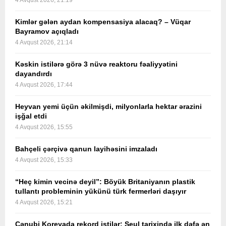
4 Avqust 2026, 21:19
Kimlər gələn aydan kompensasiya alacaq? – Vüqar
Bayramov açıqladı
4 Avqust 2026, 21:14
Kəskin istilərə görə 3 nüvə reaktoru fəaliyyətini
dayandırdı
4 Avqust 2026, 17:44
Heyvan yemi üçün əkilmişdi, milyonlarla hektar ərazini
işğal etdi
4 Avqust 2026, 15:55
Bahçeli çərçivə qanun layihəsini imzaladı
4 Avqust 2026, 15:33
“Heç kimin vecinə deyil”: Böyük Britaniyanın plastik
tullantı probleminin yükünü türk fermerləri daşıyır
4 Avqust 2026, 15:21
Cənubi Koreyada rekord istilər: Seul tarixində ilk dəfə ən