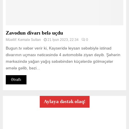
Zavodun divarı belə uçdu
Müəllif:
Kəmalə Sultan
21 İyun 2023, 22:34
0
Bugun.tv xəbər verir ki, Kayseridə leysan səbəbiylə istinad
divarının uçması nəticəsində 4 avtomobilə ziyan dəyib. Şəhərin
mərkəzində yağan yağış səbəbindən küçələrdə gölməçələr
əmələ gəlib, bəzi...
Ətraflı
Aylaya dəstək olaq!