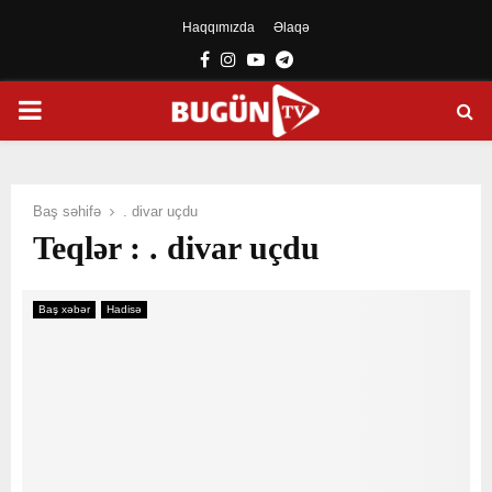
Haqqımızda
Əlaqə
Facebook
Instagram
Youtube
Telegram
PRIMARY
MENU
Baş səhifə
. divar uçdu
Teqlər : . divar uçdu
Baş xəbər
Hadisə