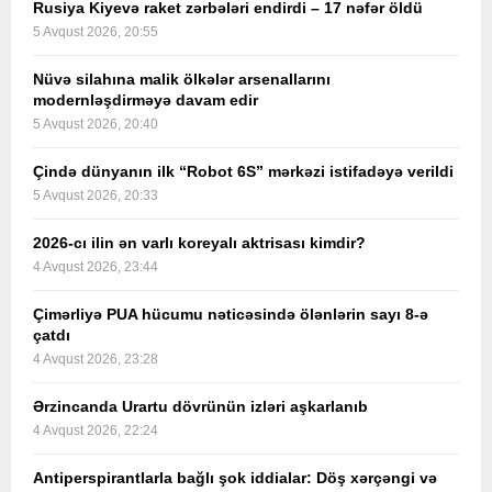
Rusiya Kiyevə raket zərbələri endirdi – 17 nəfər öldü
5 Avqust 2026, 20:55
Nüvə silahına malik ölkələr arsenallarını
modernləşdirməyə davam edir
5 Avqust 2026, 20:40
Çində dünyanın ilk “Robot 6S” mərkəzi istifadəyə verildi
5 Avqust 2026, 20:33
2026-cı ilin ən varlı koreyalı aktrisası kimdir?
4 Avqust 2026, 23:44
Çimərliyə PUA hücumu nəticəsində ölənlərin sayı 8-ə
çatdı
4 Avqust 2026, 23:28
Ərzincanda Urartu dövrünün izləri aşkarlanıb
4 Avqust 2026, 22:24
Antiperspirantlarla bağlı şok iddialar: Döş xərçəngi və