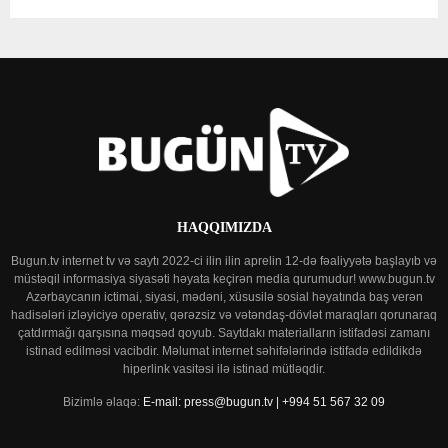
HAQQIMIZDA
Bugun.tv internet tv və saytı 2022-ci ilin ilin aprelin 12-də fəaliyyətə başlayıb və
müstəqil informasiya siyasəti həyata keçirən media qurumudur! www.bugun.tv
Azərbaycanın ictimai, siyasi, mədəni, xüsusilə sosial həyatında baş verən
hadisələri izləyiciyə operativ, qərəzsiz və vətəndaş-dövlət maraqları qorunaraq
çatdırmağı qarşısına məqsəd qoyub. Saytdakı materialların istifadəsi zamanı
istinad edilməsi vacibdir. Məlumat internet səhifələrində istifadə edildikdə
hiperlink vasitəsi ilə istinad mütləqdir.
Bizimlə əlaqə:
E-mail: press@bugun.tv | +994 51 567 32 09