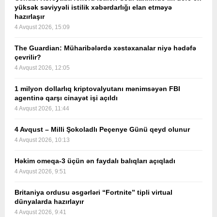
yüksək səviyyəli istilik xəbərdarlığı elan etməyə
hazırlaşır
4 Avqust 2026, 15:09
The Guardian: Müharibələrdə xəstəxanalar niyə hədəfə
çevrilir?
4 Avqust 2026, 12:05
1 milyon dollarlıq kriptovalyutanı mənimsəyən FBI
agentinə qarşı cinayət işi açıldı
4 Avqust 2026, 11:44
4 Avqust – Milli Şokoladlı Peçenye Günü qeyd olunur
4 Avqust 2026, 10:13
Həkim omeqa-3 üçün ən faydalı balıqları açıqladı
4 Avqust 2026, 9:51
Britaniya ordusu əsgərləri “Fortnite” tipli virtual
dünyalarda hazırlayır
4 Avqust 2026, 9:41