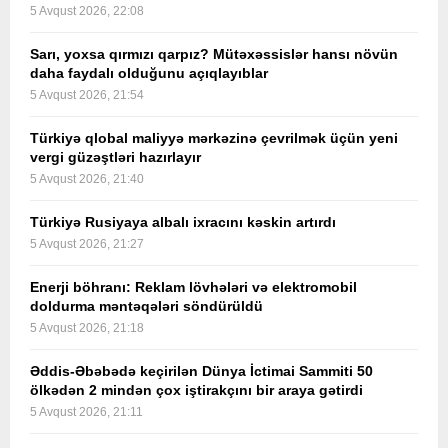
5 Avqust 2026, 22:08
Sarı, yoxsa qırmızı qarpız? Mütəxəssislər hansı növün
daha faydalı olduğunu açıqlayıblar
5 Avqust 2026, 21:54
Türkiyə qlobal maliyyə mərkəzinə çevrilmək üçün yeni
vergi güzəştləri hazırlayır
5 Avqust 2026, 21:40
Türkiyə Rusiyaya albalı ixracını kəskin artırdı
5 Avqust 2026, 21:27
Enerji böhranı: Reklam lövhələri və elektromobil
doldurma məntəqələri söndürüldü
5 Avqust 2026, 21:18
Əddis-Əbəbədə keçirilən Dünya İctimai Sammiti 50
ölkədən 2 mindən çox iştirakçını bir araya gətirdi
5 Avqust 2026, 21:11