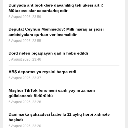
Dünyada antibiotiklərə davamlılıq təhlükəsi artır:
Mütəxəssislər xəbərdarlıq edir
5 Avqust 2026, 23:59
Deputat Ceyhun Məmmədov: Milli maraqlar şəxsi
ambisiyalara qurban verilməməlidir
5 Avqust 2026, 23:55
Dörd nəfəri bıçaqlayan qadın həbs edildi
5 Avqust 2026, 23:46
ABŞ deportasiya reysini bərpa etdi
5 Avqust 2026, 23:37
Məşhur TikTok fenomeni canlı yayım zamanı
güllələnərək öldürüldü
5 Avqust 2026, 23:28
Danimarka şahzadəsi İzabella 11 aylıq hərbi xidmətə
başladı
5 Avqust 2026, 23:20