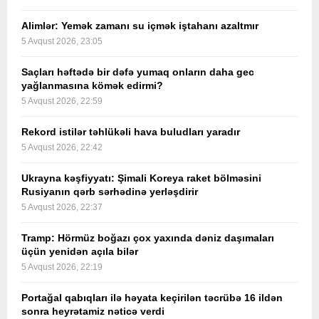
Alimlər: Yemək zamanı su içmək iştahanı azaltmır
5 Avqust 2026, 23:05
Saçları həftədə bir dəfə yumaq onların daha gec
yağlanmasına kömək edirmi?
5 Avqust 2026, 22:59
Rekord istilər təhlükəli hava buludları yaradır
5 Avqust 2026, 22:42
Ukrayna kəşfiyyatı: Şimali Koreya raket bölməsini
Rusiyanın qərb sərhədinə yerləşdirir
5 Avqust 2026, 22:37
Tramp: Hörmüz boğazı çox yaxında dəniz daşımaları
üçün yenidən açıla bilər
5 Avqust 2026, 22:19
Portağal qabıqları ilə həyata keçirilən təcrübə 16 ildən
sonra heyrətamiz nəticə verdi