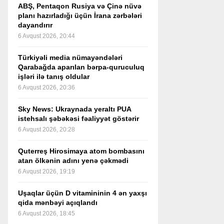
ABŞ, Pentaqon Rusiya və Çinə nüvə
planı hazırladığı üçün İrana zərbələri
dayandırır
6 Avqust 2026, 20:44
Türkiyəli media nümayəndələri
Qarabağda aparılan bərpa-quruculuq
işləri ilə tanış oldular
6 Avqust 2026, 20:36
Sky News: Ukraynada yeraltı PUA
istehsalı şəbəkəsi fəaliyyət göstərir
6 Avqust 2026, 20:28
Quterreş Hirosimaya atom bombasını
atan ölkənin adını yenə çəkmədi
6 Avqust 2026, 19:19
Uşaqlar üçün D vitamininin 4 ən yaxşı
qida mənbəyi açıqlandı
6 Avqust 2026, 18:45