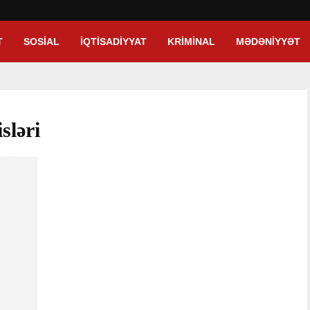
T
SOSIAL
İQTISADIYYAT
KRIMINAL
MƏDƏNIYYƏT
sləri