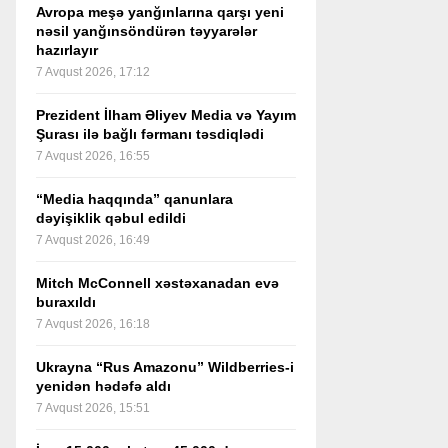
Avropa meşə yanğınlarına qarşı yeni
nəsil yanğınsöndürən təyyarələr
hazırlayır
7 Avqust 2026, 17:12
Prezident İlham Əliyev Media və Yayım
Şurası ilə bağlı fərmanı təsdiqlədi
7 Avqust 2026, 16:55
“Media haqqında” qanunlara
dəyişiklik qəbul edildi
7 Avqust 2026, 16:49
Mitch McConnell xəstəxanadan evə
buraxıldı
7 Avqust 2026, 16:18
Ukrayna “Rus Amazonu” Wildberries-i
yenidən hədəfə aldı
7 Avqust 2026, 15:51