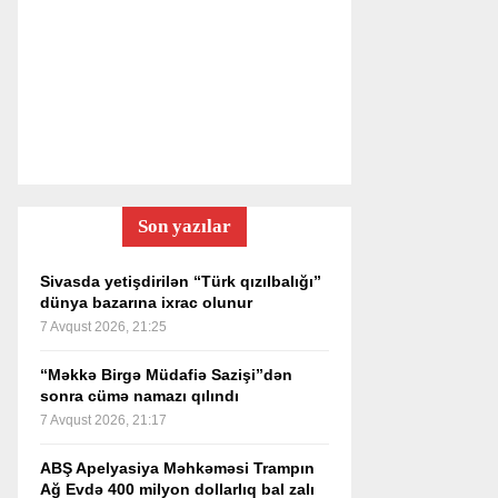
Son yazılar
Sivasda yetişdirilən “Türk qızılbalığı”
dünya bazarına ixrac olunur
7 Avqust 2026, 21:25
“Məkkə Birgə Müdafiə Sazişi”dən
sonra cümə namazı qılındı
7 Avqust 2026, 21:17
ABŞ Apelyasiya Məhkəməsi Trampın
Ağ Evdə 400 milyon dollarlıq bal zalı