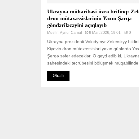
Ukrayna müharibəsi üzrə brifinq: Zel
dron mütəxəssislərinin Yaxın Şərqə
göndəriləcəyini açıqlayıb
Müəllif:
Aynur Camal
9 Mart 2026, 19:01
0
Ukrayna prezidenti Volodymyr Zelenskyy bildirib
Kiyevin dron mütəxəssisləri yaxın günlərdə Ya
Şərqə səfər edəcəklər. O qeyd edib ki, Ukrayn
sahəsindəki təcrübəsini bölüşmək müqabilində.
Ətraflı