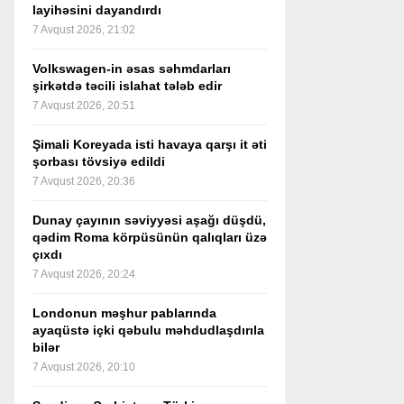
layihəsini dayandırdı
7 Avqust 2026, 21:02
Volkswagen-in əsas səhmdarları
şirkətdə təcili islahat tələb edir
7 Avqust 2026, 20:51
Şimali Koreyada isti havaya qarşı it əti
şorbası tövsiyə edildi
7 Avqust 2026, 20:36
Dunay çayının səviyyəsi aşağı düşdü,
qədim Roma körpüsünün qalıqları üzə
çıxdı
7 Avqust 2026, 20:24
Londonun məşhur pablarında
ayaqüstə içki qəbulu məhdudlaşdırıla
bilər
7 Avqust 2026, 20:10