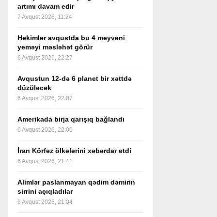
artımı davam edir
7 Avqust 2026, 11:24
Həkimlər avqustda bu 4 meyvəni
yeməyi məsləhət görür
6 Avqust 2026, 22:27
Avqustun 12-də 6 planet bir xəttdə
düzüləcək
6 Avqust 2026, 22:07
Amerikada birja qarışıq bağlandı
6 Avqust 2026, 22:00
İran Körfəz ölkələrini xəbərdar etdi
6 Avqust 2026, 21:41
Alimlər paslanmayan qədim dəmirin
sirrini açıqladılar
6 Avqust 2026, 21:04