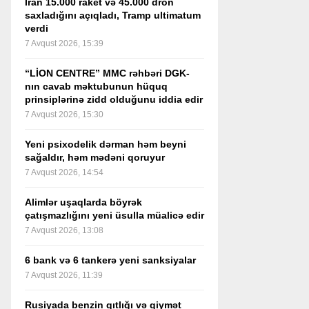
İran 15.000 raket və 45.000 dron
saxladığını açıqladı, Tramp ultimatum
verdi
7 Avqust 2026, 15:39
“LİON CENTRE” MMC rəhbəri DGK-
nın cavab məktubunun hüquq
prinsiplərinə zidd olduğunu iddia edir
7 Avqust 2026, 15:30
Yeni psixodelik dərman həm beyni
sağaldır, həm mədəni qoruyur
7 Avqust 2026, 14:54
Alimlər uşaqlarda böyrək
çatışmazlığını yeni üsulla müalicə edir
7 Avqust 2026, 13:08
6 bank və 6 tankerə yeni sanksiyalar
7 Avqust 2026, 11:39
Rusiyada benzin qıtlığı və qiymət