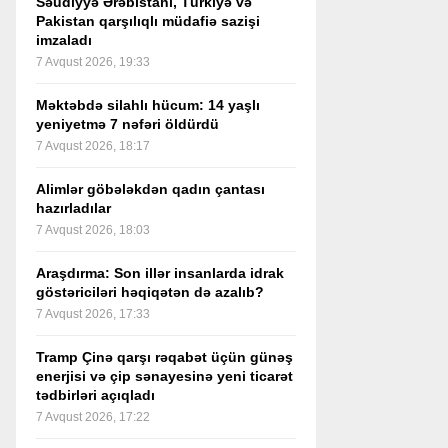
Səudiyyə Ərəbistanı, Türkiyə və
Pakistan qarşılıqlı müdafiə sazişi
imzaladı
7 Avqust 2026, 19:33
Məktəbdə silahlı hücum: 14 yaşlı
yeniyetmə 7 nəfəri öldürdü
7 Avqust 2026, 18:17
Alimlər göbələkdən qadın çantası
hazırladılar
7 Avqust 2026, 18:03
Araşdırma: Son illər insanlarda idrak
göstəriciləri həqiqətən də azalıb?
7 Avqust 2026, 17:33
Tramp Çinə qarşı rəqabət üçün günəş
enerjisi və çip sənayesinə yeni ticarət
tədbirləri açıqladı
7 Avqust 2026, 17:22