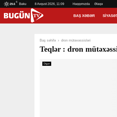
C
Baku
8 Avqust 2026, 11:09
Haqqımızda
Əlaqə
29.6
BAŞ XƏBƏR
SIYASƏ
Baş səhifə
dron mütəxəssisləri
Teqlər : dron mütəxəssi
Digər