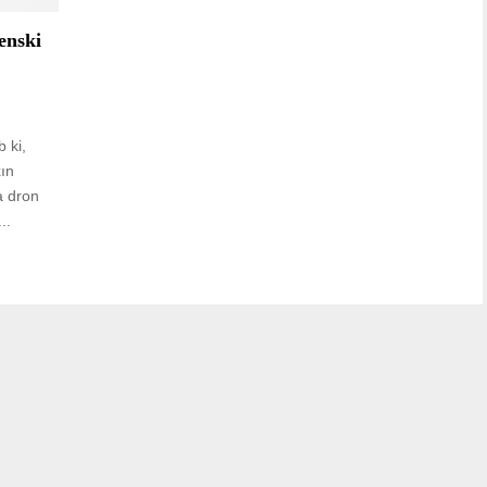
enski
 ki,
xın
a dron
..