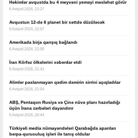
Həkimlər avqustda bu 4 meyvəni yeməyi məsləhət görür
6 Avqust 2026, 22:27
Avqustun 12-də 6 planet bir xəttdə düzüləcək
6 Avqust 2026, 22:07
Amerikada birja qarışıq bağlandı
6 Avqust 2026, 22:00
İran Körfəz ölkələrini xəbərdar etdi
6 Avqust 2026, 21:41
Alimlər paslanmayan qədim dəmirin sirrini açıqladılar
6 Avqust 2026, 21:04
ABŞ, Pentaqon Rusiya və Çinə nüvə planı hazırladığı
üçün İrana zərbələri dayandırır
6 Avqust 2026, 20:44
Türkiyəli media nümayəndələri Qarabağda aparılan
bərpa-quruculuq işləri ilə tanış oldular