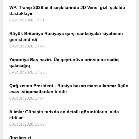
WP: Tramp 2028-ci il seçkilərində JD Vensi gizli şəkildə
dəstəkləyir
6 Avqust 2026, 17:51
Böyük Britaniya Rusiyaya qarşı sanksiyalar siyahısını
genişləndirdi
6 Avqust 2026, 17:40
Yaponiya Baş naziri: Üç qeyri-nüvə prinsipinə sadiq
qalacağıq
6 Avqust 2026, 17:25
Qırğızıstan Prezidenti: Rusiya bazarı məhsullarımız üçün
əsas istiqamətlərdən biridir
6 Avqust 2026, 17:04
Alimlər Günəşin tarixdə ən detallı görüntülərini əldə
etdilər
6 Avqust 2026, 15:08
(başlıqsız)