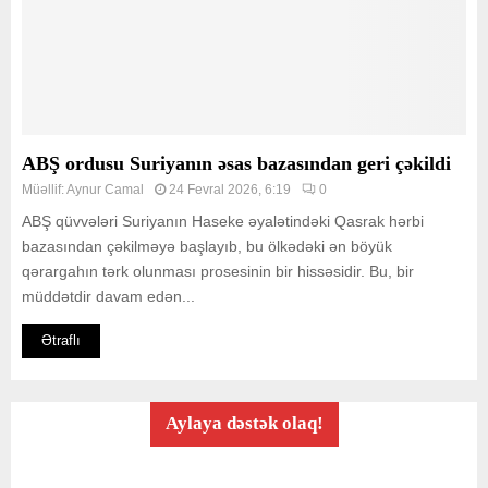
ABŞ ordusu Suriyanın əsas bazasından geri çəkildi
Müəllif:
Aynur Camal
24 Fevral 2026, 6:19
0
ABŞ qüvvələri Suriyanın Haseke əyalətindəki Qasrak hərbi
bazasından çəkilməyə başlayıb, bu ölkədəki ən böyük
qərargahın tərk olunması prosesinin bir hissəsidir. Bu, bir
müddətdir davam edən...
Ətraflı
Aylaya dəstək olaq!