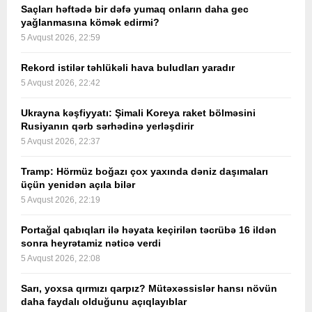
Saçları həftədə bir dəfə yumaq onların daha gec
yağlanmasına kömək edirmi?
5 Avqust 2026, 22:59
Rekord istilər təhlükəli hava buludları yaradır
5 Avqust 2026, 22:42
Ukrayna kəşfiyyatı: Şimali Koreya raket bölməsini
Rusiyanın qərb sərhədinə yerləşdirir
5 Avqust 2026, 22:37
Tramp: Hörmüz boğazı çox yaxında dəniz daşımaları
üçün yenidən açıla bilər
5 Avqust 2026, 22:19
Portağal qabıqları ilə həyata keçirilən təcrübə 16 ildən
sonra heyrətamiz nəticə verdi
5 Avqust 2026, 22:08
Sarı, yoxsa qırmızı qarpız? Mütəxəssislər hansı növün
daha faydalı olduğunu açıqlayıblar