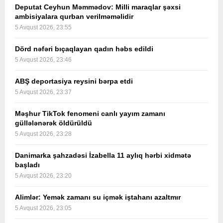
Deputat Ceyhun Məmmədov: Milli maraqlar şəxsi
ambisiyalara qurban verilməməlidir
5 Avqust 2026, 23:55
Dörd nəfəri bıçaqlayan qadın həbs edildi
5 Avqust 2026, 23:46
ABŞ deportasiya reysini bərpa etdi
5 Avqust 2026, 23:37
Məşhur TikTok fenomeni canlı yayım zamanı
güllələnərək öldürüldü
5 Avqust 2026, 23:28
Danimarka şahzadəsi İzabella 11 aylıq hərbi xidmətə
başladı
5 Avqust 2026, 23:20
Alimlər: Yemək zamanı su içmək iştahanı azaltmır
5 Avqust 2026, 23:05