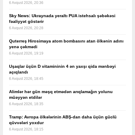
6 Avqust 2026, 20:36
Sky News: Ukraynada yeraltı PUA istehsalı şəbəkəsi
fəaliyyət göstərir
6 Avqust 2026, 20:28
Quterreş Hirosimaya atom bombasını atan ölkənin adını
yenə çəkmədi
6 Avqust 2026, 19:19
Uşaqlar üçün D vitamininin 4 ən yaxşı qida mənbəyi
açıqlandı
6 Avqust 2026, 18:45
Alimlər hər gün məşq etmədən arıqlamağın yolunu
müəyyən etdilər
6 Avqust 2026, 18:35
Tramp: Avropa ölkələrinin ABŞ-dan daha üçün güclü
qüvvələri yoxdur
6 Avqust 2026, 18:15