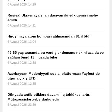
6 Avqust 2026, 14:29
Rusiya: Ukraynaya silah daşıyan iki yük gəmisi məhv
edildi
6 Avqust 2026, 14:11
Hiroşimaya atom bombası atılmasından 81 il ötür
6 Avqust 2026, 13:04
45-65 yaş arasında bu vərdişlər demans riskini azalda və
sağlam ömrü 13 il uzada bilər
6 Avqust 2026, 12:38
Azərbaycan Mədəniyyəti sosial platforması Yayfest-də
uğurla çıxış ETDİ
6 Avqust 2026, 12:35
Dünyada antibiotiklərə davamlılıq təhlükəsi artır:
Mütəxəssislər xəbərdarlıq edir
5 Avqust 2026, 23:59