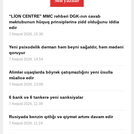
Son yazılar
“LİON CENTRE” MMC rəhbəri DGK-nın cavab
məktubunun hüquq prinsiplərinə zidd olduğunu iddia
edir
7 Avqust 2026, 15:30
Yeni psixodelik dərman həm beyni sağaldır, həm mədəni
qoruyur
7 Avqust 2026, 14:54
Alimlər uşaqlarda böyrək çatışmazlığını yeni üsulla
müalicə edir
7 Avqust 2026, 13:08
6 bank və 6 tankerə yeni sanksiyalar
7 Avqust 2026, 11:39
Rusiyada benzin qıtlığı və qiymət artımı davam edir
7 Avqust 2026, 11:24