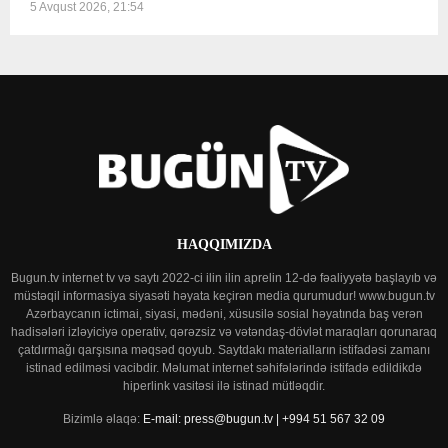
5 Avqust 2026, 21:54
HAQQIMIZDA
Bugun.tv internet tv və saytı 2022-ci ilin ilin aprelin 12-də fəaliyyətə başlayıb və
müstəqil informasiya siyasəti həyata keçirən media qurumudur! www.bugun.tv
Azərbaycanın ictimai, siyasi, mədəni, xüsusilə sosial həyatında baş verən
hadisələri izləyiciyə operativ, qərəzsiz və vətəndaş-dövlət maraqları qorunaraq
çatdırmağı qarşısına məqsəd qoyub. Saytdakı materialların istifadəsi zamanı
istinad edilməsi vacibdir. Məlumat internet səhifələrində istifadə edildikdə
hiperlink vasitəsi ilə istinad mütləqdir.
Bizimlə əlaqə:
E-mail: press@bugun.tv | +994 51 567 32 09