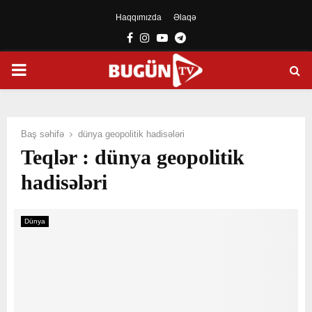
Haqqımızda
Əlaqə
Facebook
Instagram
Youtube
Telegram
PRIMARY
MENU
Baş səhifə
dünya geopolitik hadisələri
Teqlər : dünya geopolitik
hadisələri
Dünya