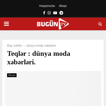
Haqqımızda
Əlaqə
Facebook
Instagram
Youtube
Telegram
PRIMARY
MENU
Baş səhifə
dünya moda xəbərləri.
Teqlər : dünya moda
xəbərləri.
Dünya