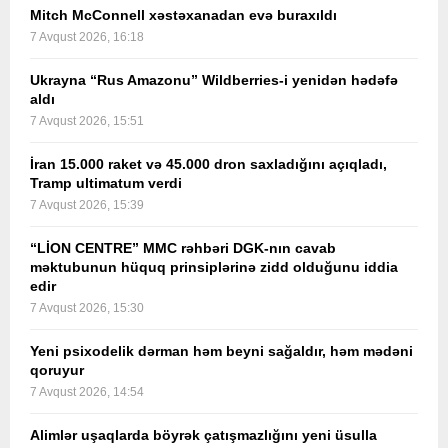
Mitch McConnell xəstəxanadan evə buraxıldı
7 Avqust 2026, 16:18
Ukrayna “Rus Amazonu” Wildberries-i yenidən hədəfə
aldı
7 Avqust 2026, 15:51
İran 15.000 raket və 45.000 dron saxladığını açıqladı,
Tramp ultimatum verdi
7 Avqust 2026, 15:39
“LİON CENTRE” MMC rəhbəri DGK-nın cavab
məktubunun hüquq prinsiplərinə zidd olduğunu iddia
edir
7 Avqust 2026, 15:30
Yeni psixodelik dərman həm beyni sağaldır, həm mədəni
qoruyur
7 Avqust 2026, 14:54
Alimlər uşaqlarda böyrək çatışmazlığını yeni üsulla