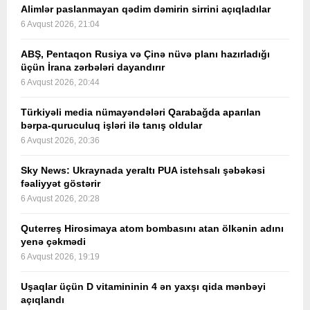
Alimlər paslanmayan qədim dəmirin sirrini açıqladılar
6 Avqust 2026, 21:04
ABŞ, Pentaqon Rusiya və Çinə nüvə planı hazırladığı
üçün İrana zərbələri dayandırır
6 Avqust 2026, 20:44
Türkiyəli media nümayəndələri Qarabağda aparılan
bərpa-quruculuq işləri ilə tanış oldular
6 Avqust 2026, 20:36
Sky News: Ukraynada yeraltı PUA istehsalı şəbəkəsi
fəaliyyət göstərir
6 Avqust 2026, 20:28
Quterreş Hirosimaya atom bombasını atan ölkənin adını
yenə çəkmədi
6 Avqust 2026, 19:19
Uşaqlar üçün D vitamininin 4 ən yaxşı qida mənbəyi
açıqlandı