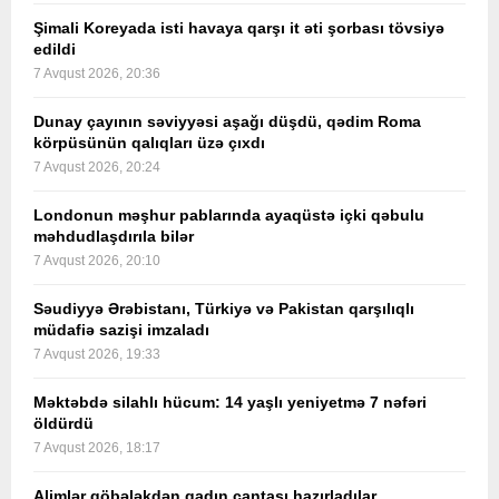
Şimali Koreyada isti havaya qarşı it əti şorbası tövsiyə
edildi
7 Avqust 2026, 20:36
Dunay çayının səviyyəsi aşağı düşdü, qədim Roma
körpüsünün qalıqları üzə çıxdı
7 Avqust 2026, 20:24
Londonun məşhur pablarında ayaqüstə içki qəbulu
məhdudlaşdırıla bilər
7 Avqust 2026, 20:10
Səudiyyə Ərəbistanı, Türkiyə və Pakistan qarşılıqlı
müdafiə sazişi imzaladı
7 Avqust 2026, 19:33
Məktəbdə silahlı hücum: 14 yaşlı yeniyetmə 7 nəfəri
öldürdü
7 Avqust 2026, 18:17
Alimlər göbələkdən qadın çantası hazırladılar