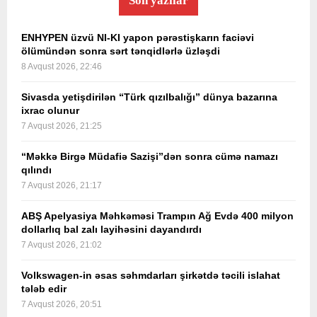
Son yazılar
ENHYPEN üzvü NI-KI yapon pərəstişkarın faciəvi
ölümündən sonra sərt tənqidlərlə üzləşdi
8 Avqust 2026, 22:46
Sivasda yetişdirilən “Türk qızılbalığı” dünya bazarına
ixrac olunur
7 Avqust 2026, 21:25
“Məkkə Birgə Müdafiə Sazişi”dən sonra cümə namazı
qılındı
7 Avqust 2026, 21:17
ABŞ Apelyasiya Məhkəməsi Trampın Ağ Evdə 400 milyon
dollarlıq bal zalı layihəsini dayandırdı
7 Avqust 2026, 21:02
Volkswagen-in əsas səhmdarları şirkətdə təcili islahat
tələb edir
7 Avqust 2026, 20:51