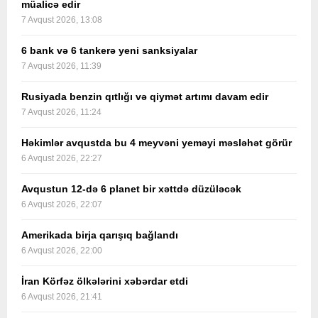
müalicə edir
7 Avqust 2026, 13:08
6 bank və 6 tankerə yeni sanksiyalar
7 Avqust 2026, 11:39
Rusiyada benzin qıtlığı və qiymət artımı davam edir
7 Avqust 2026, 11:24
Həkimlər avqustda bu 4 meyvəni yeməyi məsləhət görür
6 Avqust 2026, 22:27
Avqustun 12-də 6 planet bir xəttdə düzüləcək
6 Avqust 2026, 22:07
Amerikada birja qarışıq bağlandı
6 Avqust 2026, 22:00
İran Körfəz ölkələrini xəbərdar etdi
6 Avqust 2026, 21:41