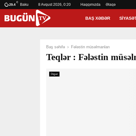
C
Baku
8 Avqust 2026, 0:20
Haqqımızda
Əlaqə
29.4
BAŞ XƏBƏR
SIYASƏ
Baş səhifə
Fələstin müsəlmanları
Teqlər : Fələstin müsə
Digər