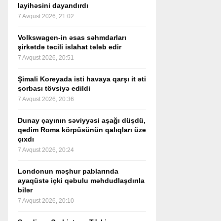
layihəsini dayandırdı
7 Avqust 2026, 21:02
Volkswagen-in əsas səhmdarları
şirkətdə təcili islahat tələb edir
7 Avqust 2026, 20:51
Şimali Koreyada isti havaya qarşı it əti
şorbası tövsiyə edildi
7 Avqust 2026, 20:36
Dunay çayının səviyyəsi aşağı düşdü,
qədim Roma körpüsünün qalıqları üzə
çıxdı
7 Avqust 2026, 20:24
Londonun məşhur pablarında
ayaqüstə içki qəbulu məhdudlaşdırıla
bilər
7 Avqust 2026, 20:10