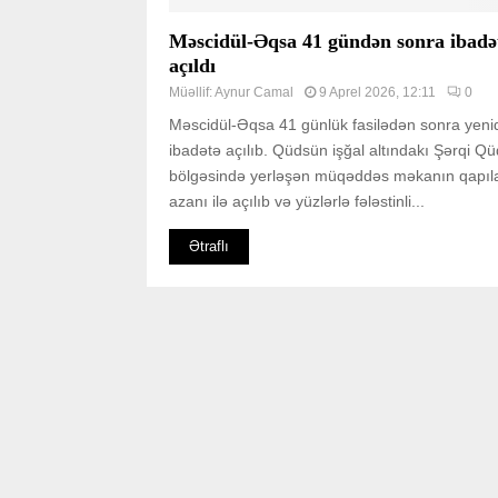
Məscidül-Əqsa 41 gündən sonra ibadə
açıldı
Müəllif:
Aynur Camal
9 Aprel 2026, 12:11
0
Məscidül-Əqsa 41 günlük fasilədən sonra yeni
ibadətə açılıb. Qüdsün işğal altındakı Şərqi Q
bölgəsində yerləşən müqəddəs məkanın qapıla
azanı ilə açılıb və yüzlərlə fələstinli...
Ətraflı