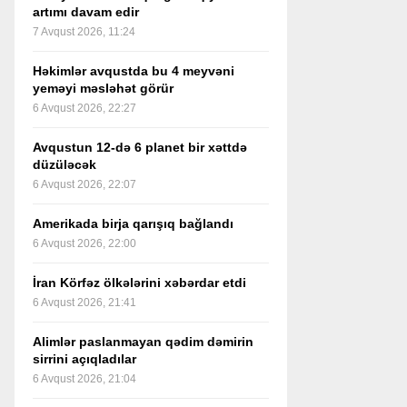
artımı davam edir
7 Avqust 2026, 11:24
Həkimlər avqustda bu 4 meyvəni
yeməyi məsləhət görür
6 Avqust 2026, 22:27
Avqustun 12-də 6 planet bir xəttdə
düzüləcək
6 Avqust 2026, 22:07
Amerikada birja qarışıq bağlandı
6 Avqust 2026, 22:00
İran Körfəz ölkələrini xəbərdar etdi
6 Avqust 2026, 21:41
Alimlər paslanmayan qədim dəmirin
sirrini açıqladılar
6 Avqust 2026, 21:04