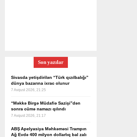
Son yazılar
Sivasda yetişdirilən “Türk qızılbalığı”
dünya bazarına ixrac olunur
7 Avqust 2026, 21:25
“Məkkə Birgə Müdafiə Sazişi”dən
sonra cümə namazı qılındı
7 Avqust 2026, 21:17
ABŞ Apelyasiya Məhkəməsi Trampın
Ağ Evdə 400 milyon dollarlıq bal zalı