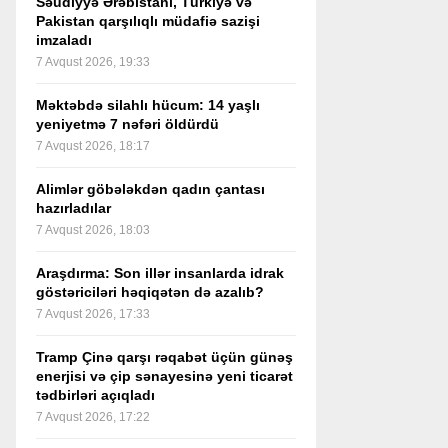
Səudiyyə Ərəbistanı, Türkiyə və
Pakistan qarşılıqlı müdafiə sazişi
imzaladı
7 Avqust 2026, 19:33
Məktəbdə silahlı hücum: 14 yaşlı
yeniyetmə 7 nəfəri öldürdü
7 Avqust 2026, 18:17
Alimlər göbələkdən qadın çantası
hazırladılar
7 Avqust 2026, 18:03
Araşdırma: Son illər insanlarda idrak
göstəriciləri həqiqətən də azalıb?
7 Avqust 2026, 17:33
Tramp Çinə qarşı rəqabət üçün günəş
enerjisi və çip sənayesinə yeni ticarət
tədbirləri açıqladı
7 Avqust 2026, 17:22