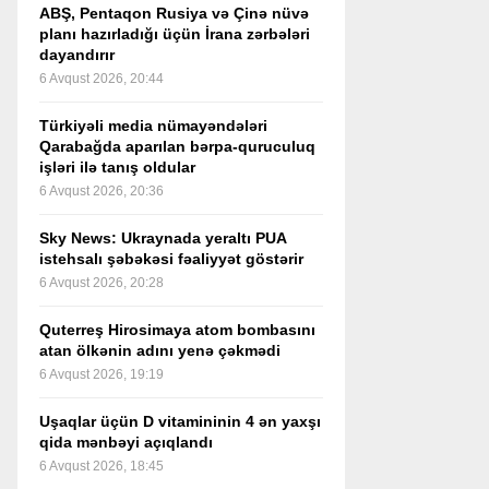
ABŞ, Pentaqon Rusiya və Çinə nüvə
planı hazırladığı üçün İrana zərbələri
dayandırır
6 Avqust 2026, 20:44
Türkiyəli media nümayəndələri
Qarabağda aparılan bərpa-quruculuq
işləri ilə tanış oldular
6 Avqust 2026, 20:36
Sky News: Ukraynada yeraltı PUA
istehsalı şəbəkəsi fəaliyyət göstərir
6 Avqust 2026, 20:28
Quterreş Hirosimaya atom bombasını
atan ölkənin adını yenə çəkmədi
6 Avqust 2026, 19:19
Uşaqlar üçün D vitamininin 4 ən yaxşı
qida mənbəyi açıqlandı
6 Avqust 2026, 18:45