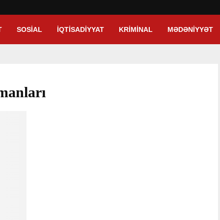
T
SOSIAL
İQTISADIYYAT
KRIMINAL
MƏDƏNIYYƏT
lmanları