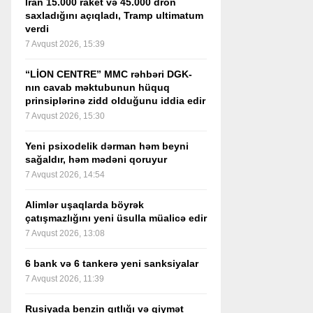
İran 15.000 raket və 45.000 dron
saxladığını açıqladı, Tramp ultimatum
verdi
7 Avqust 2026, 15:39
“LİON CENTRE” MMC rəhbəri DGK-
nın cavab məktubunun hüquq
prinsiplərinə zidd olduğunu iddia edir
7 Avqust 2026, 15:30
Yeni psixodelik dərman həm beyni
sağaldır, həm mədəni qoruyur
7 Avqust 2026, 14:54
Alimlər uşaqlarda böyrək
çatışmazlığını yeni üsulla müalicə edir
7 Avqust 2026, 13:08
6 bank və 6 tankerə yeni sanksiyalar
7 Avqust 2026, 11:39
Rusiyada benzin qıtlığı və qiymət