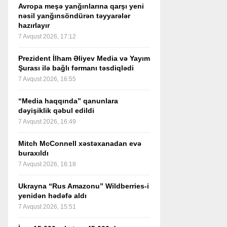
Avropa meşə yanğınlarına qarşı yeni
nəsil yanğınsöndürən təyyarələr
hazırlayır
7 Avqust 2026, 17:12
Prezident İlham Əliyev Media və Yayım
Şurası ilə bağlı fərmanı təsdiqlədi
7 Avqust 2026, 16:55
“Media haqqında” qanunlara
dəyişiklik qəbul edildi
7 Avqust 2026, 16:49
Mitch McConnell xəstəxanadan evə
buraxıldı
7 Avqust 2026, 16:18
Ukrayna “Rus Amazonu” Wildberries-i
yenidən hədəfə aldı
7 Avqust 2026, 15:51