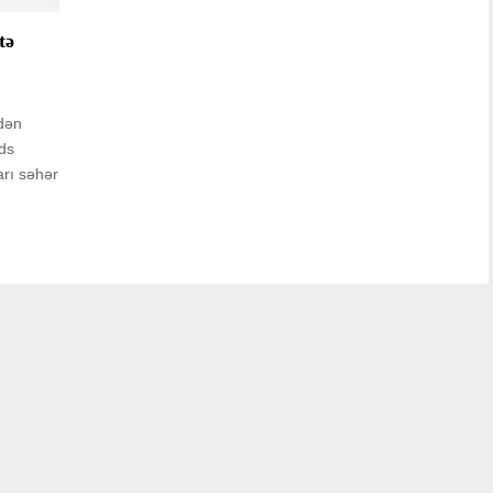
tə
dən
üds
rı səhər