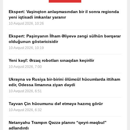
Ekspert: Vaşinqton anlaşmasından bir il sonra regionda
yeni iqtisadi imkanlar yaranır
10 Avqust 2026, 10:26
Ekspert: Paşinyanın İlham Əliyevə zəngi sülhün bərqərar
olduğunun göstəricisidir
10 Avqust 2026, 10:19
Yeni kəşf: Ərzaq robotları sınaqdan keçirilir
10 Avqust 2026, 7:00
Ukrayna və Rusiya bir-birini ölümcül hücumlarda ittiham
edir, Odessa limanına ziyan dəydi
10 Avqust 2026, 6:51
Tayvan Çin hücumunu dəf etməyə hazırıq görür
10 Avqust 2026, 6:32
Netanyahu Trampın Qəzzə planını “qeyri-məqbul”
adlandırdı