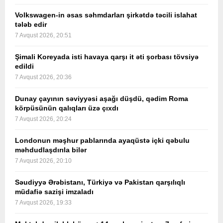
Volkswagen-in əsas səhmdarları şirkətdə təcili islahat
tələb edir
7 Avqust 2026, 20:51
Şimali Koreyada isti havaya qarşı it əti şorbası tövsiyə
edildi
7 Avqust 2026, 20:36
Dunay çayının səviyyəsi aşağı düşdü, qədim Roma
körpüsünün qalıqları üzə çıxdı
7 Avqust 2026, 20:24
Londonun məşhur pablarında ayaqüstə içki qəbulu
məhdudlaşdırıla bilər
7 Avqust 2026, 20:10
Səudiyyə Ərəbistanı, Türkiyə və Pakistan qarşılıqlı
müdafiə sazişi imzaladı
7 Avqust 2026, 19:33