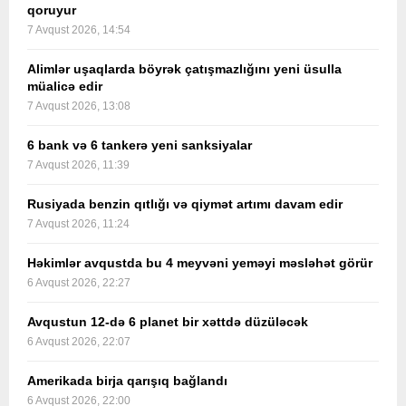
qoruyur
7 Avqust 2026, 14:54
Alimlər uşaqlarda böyrək çatışmazlığını yeni üsulla
müalicə edir
7 Avqust 2026, 13:08
6 bank və 6 tankerə yeni sanksiyalar
7 Avqust 2026, 11:39
Rusiyada benzin qıtlığı və qiymət artımı davam edir
7 Avqust 2026, 11:24
Həkimlər avqustda bu 4 meyvəni yeməyi məsləhət görür
6 Avqust 2026, 22:27
Avqustun 12-də 6 planet bir xəttdə düzüləcək
6 Avqust 2026, 22:07
Amerikada birja qarışıq bağlandı
6 Avqust 2026, 22:00