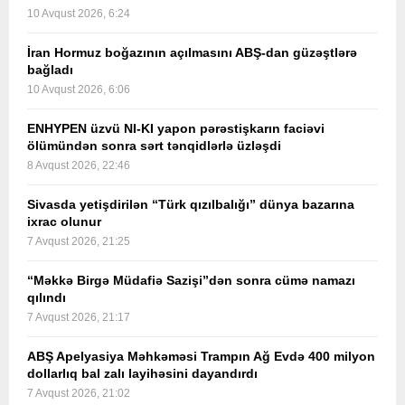
10 Avqust 2026, 6:24
İran Hormuz boğazının açılmasını ABŞ-dan güzəştlərə
bağladı
10 Avqust 2026, 6:06
ENHYPEN üzvü NI-KI yapon pərəstişkarın faciəvi
ölümündən sonra sərt tənqidlərlə üzləşdi
8 Avqust 2026, 22:46
Sivasda yetişdirilən “Türk qızılbalığı” dünya bazarına
ixrac olunur
7 Avqust 2026, 21:25
“Məkkə Birgə Müdafiə Sazişi”dən sonra cümə namazı
qılındı
7 Avqust 2026, 21:17
ABŞ Apelyasiya Məhkəməsi Trampın Ağ Evdə 400 milyon
dollarlıq bal zalı layihəsini dayandırdı
7 Avqust 2026, 21:02