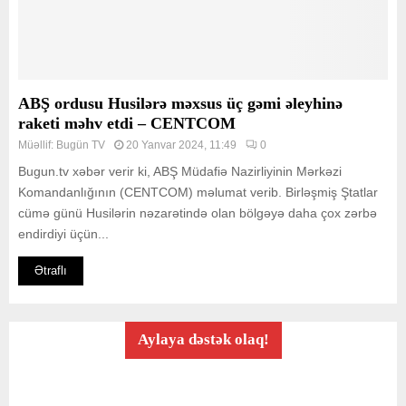
ABŞ ordusu Husilərə məxsus üç gəmi əleyhinə
raketi məhv etdi – CENTCOM
Müəllif:
Bugün TV
20 Yanvar 2024, 11:49
0
Bugun.tv xəbər verir ki, ABŞ Müdafiə Nazirliyinin Mərkəzi
Komandanlığının (CENTCOM) məlumat verib. Birləşmiş Ştatlar
cümə günü Husilərin nəzarətində olan bölgəyə daha çox zərbə
endirdiyi üçün...
Ətraflı
Aylaya dəstək olaq!