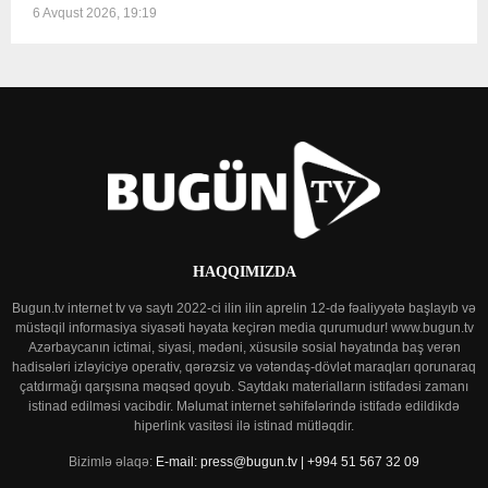
6 Avqust 2026, 19:19
HAQQIMIZDA
Bugun.tv internet tv və saytı 2022-ci ilin ilin aprelin 12-də fəaliyyətə başlayıb və
müstəqil informasiya siyasəti həyata keçirən media qurumudur! www.bugun.tv
Azərbaycanın ictimai, siyasi, mədəni, xüsusilə sosial həyatında baş verən
hadisələri izləyiciyə operativ, qərəzsiz və vətəndaş-dövlət maraqları qorunaraq
çatdırmağı qarşısına məqsəd qoyub. Saytdakı materialların istifadəsi zamanı
istinad edilməsi vacibdir. Məlumat internet səhifələrində istifadə edildikdə
hiperlink vasitəsi ilə istinad mütləqdir.
Bizimlə əlaqə:
E-mail: press@bugun.tv | +994 51 567 32 09