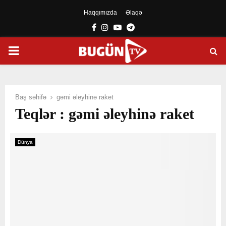
Haqqımızda
Əlaqə
Facebook
Instagram
Youtube
Telegram
PRIMARY
MENU
Baş səhifə
gəmi əleyhinə raket
Teqlər : gəmi əleyhinə raket
Dünya