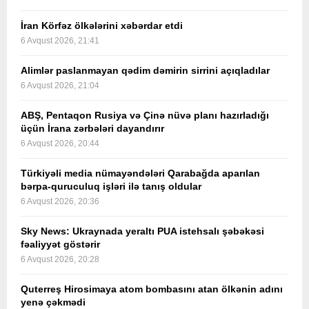
İran Körfəz ölkələrini xəbərdar etdi
6 Avqust 2026, 21:41
Alimlər paslanmayan qədim dəmirin sirrini açıqladılar
6 Avqust 2026, 21:04
ABŞ, Pentaqon Rusiya və Çinə nüvə planı hazırladığı
üçün İrana zərbələri dayandırır
6 Avqust 2026, 20:44
Türkiyəli media nümayəndələri Qarabağda aparılan
bərpa-quruculuq işləri ilə tanış oldular
6 Avqust 2026, 20:36
Sky News: Ukraynada yeraltı PUA istehsalı şəbəkəsi
fəaliyyət göstərir
6 Avqust 2026, 20:28
Quterreş Hirosimaya atom bombasını atan ölkənin adını
yenə çəkmədi