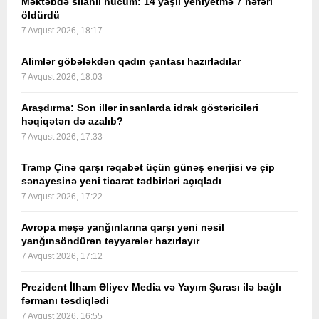
Məktəbdə silahlı hücum: 14 yaşlı yeniyetmə 7 nəfəri
öldürdü
7 Avqust 2026, 18:17
Alimlər göbələkdən qadın çantası hazırladılar
7 Avqust 2026, 18:03
Araşdırma: Son illər insanlarda idrak göstəriciləri
həqiqətən də azalıb?
7 Avqust 2026, 17:33
Tramp Çinə qarşı rəqabət üçün günəş enerjisi və çip
sənayesinə yeni ticarət tədbirləri açıqladı
7 Avqust 2026, 17:22
Avropa meşə yanğınlarına qarşı yeni nəsil
yanğınsöndürən təyyarələr hazırlayır
7 Avqust 2026, 17:12
Prezident İlham Əliyev Media və Yayım Şurası ilə bağlı
fərmanı təsdiqlədi
7 Avqust 2026, 16:55