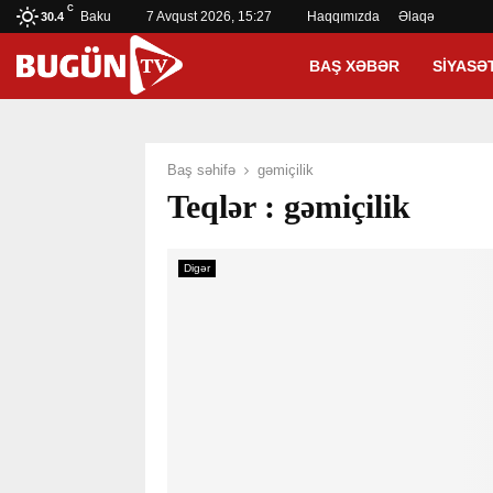
C
Baku
7 Avqust 2026, 15:27
Haqqımızda
Əlaqə
30.4
BAŞ XƏBƏR
SIYASƏ
Baş səhifə
gəmiçilik
Teqlər : gəmiçilik
Digər