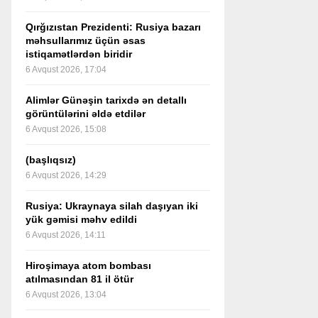
Qırğızıstan Prezidenti: Rusiya bazarı
məhsullarımız üçün əsas
istiqamətlərdən biridir
6 Avqust 2026, 17:04
Alimlər Günəşin tarixdə ən detallı
görüntülərini əldə etdilər
6 Avqust 2026, 15:08
(başlıqsız)
6 Avqust 2026, 14:29
Rusiya: Ukraynaya silah daşıyan iki
yük gəmisi məhv edildi
6 Avqust 2026, 14:11
Hiroşimaya atom bombası
atılmasından 81 il ötür
6 Avqust 2026, 13:04