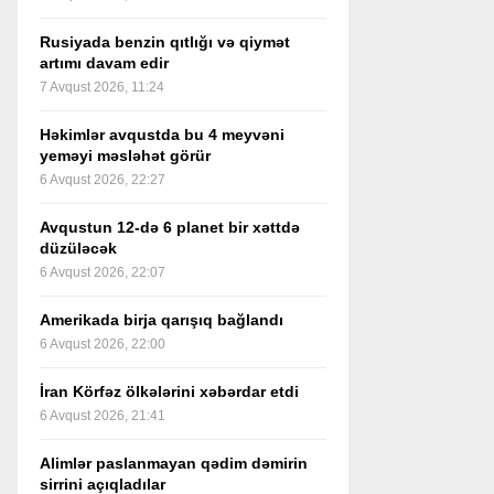
Rusiyada benzin qıtlığı və qiymət
artımı davam edir
7 Avqust 2026, 11:24
Həkimlər avqustda bu 4 meyvəni
yeməyi məsləhət görür
6 Avqust 2026, 22:27
Avqustun 12-də 6 planet bir xəttdə
düzüləcək
6 Avqust 2026, 22:07
Amerikada birja qarışıq bağlandı
6 Avqust 2026, 22:00
İran Körfəz ölkələrini xəbərdar etdi
6 Avqust 2026, 21:41
Alimlər paslanmayan qədim dəmirin
sirrini açıqladılar