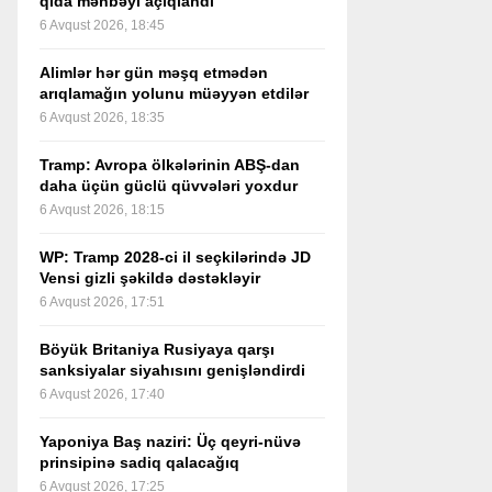
qida mənbəyi açıqlandı
6 Avqust 2026, 18:45
Alimlər hər gün məşq etmədən
arıqlamağın yolunu müəyyən etdilər
6 Avqust 2026, 18:35
Tramp: Avropa ölkələrinin ABŞ-dan
daha üçün güclü qüvvələri yoxdur
6 Avqust 2026, 18:15
WP: Tramp 2028-ci il seçkilərində JD
Vensi gizli şəkildə dəstəkləyir
6 Avqust 2026, 17:51
Böyük Britaniya Rusiyaya qarşı
sanksiyalar siyahısını genişləndirdi
6 Avqust 2026, 17:40
Yaponiya Baş naziri: Üç qeyri-nüvə
prinsipinə sadiq qalacağıq
6 Avqust 2026, 17:25