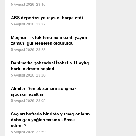
5 Avqust 2026, 23:46
ABŞ deportasiya reysini bərpa etdi
5 Avqust 2026, 23:37
Məşhur TikTok fenomeni canlı yayım
zamanı güllələnərək öldürüldü
5 Avqust 2026, 23:28
Danimarka şahzadəsi İzabella 11 aylıq
hərbi xidmətə başladı
5 Avqust 2026, 23:20
Alimlər: Yemək zamanı su içmək
iştahanı azaltmır
5 Avqust 2026, 23:05
Saçları həftədə bir dəfə yumaq onların
daha gec yağlanmasına kömək
edirmi?
5 Avqust 2026, 22:59