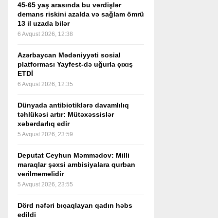
45-65 yaş arasında bu vərdişlər
demans riskini azalda və sağlam ömrü
13 il uzada bilər
6 Avqust 2026, 12:38
Azərbaycan Mədəniyyəti sosial
platforması Yayfest-də uğurla çıxış
ETDİ
6 Avqust 2026, 12:35
Dünyada antibiotiklərə davamlılıq
təhlükəsi artır: Mütəxəssislər
xəbərdarlıq edir
5 Avqust 2026, 23:59
Deputat Ceyhun Məmmədov: Milli
maraqlar şəxsi ambisiyalara qurban
verilməməlidir
5 Avqust 2026, 23:55
Dörd nəfəri bıçaqlayan qadın həbs
edildi