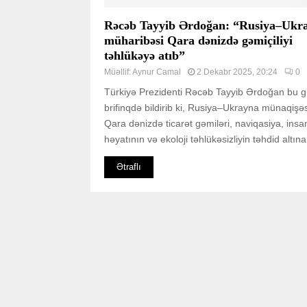
Rəcəb Tayyib Ərdoğan: “Rusiya–Ukr
müharibəsi Qara dənizdə gəmiçiliyi
təhlükəyə atıb”
Müəllif:
Aynur Camal
2 Dekabr 2025, 20:24
0
Türkiyə Prezidenti Rəcəb Tayyib Ərdoğan bu 
brifinqdə bildirib ki, Rusiya–Ukrayna münaqişəs
Qara dənizdə ticarət gəmiləri, naviqasiya, insa
həyatının və ekoloji təhlükəsizliyin təhdid altına.
Ətraflı