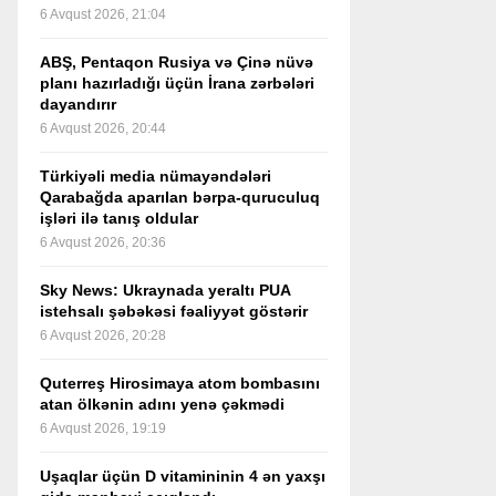
6 Avqust 2026, 21:04
ABŞ, Pentaqon Rusiya və Çinə nüvə
planı hazırladığı üçün İrana zərbələri
dayandırır
6 Avqust 2026, 20:44
Türkiyəli media nümayəndələri
Qarabağda aparılan bərpa-quruculuq
işləri ilə tanış oldular
6 Avqust 2026, 20:36
Sky News: Ukraynada yeraltı PUA
istehsalı şəbəkəsi fəaliyyət göstərir
6 Avqust 2026, 20:28
Quterreş Hirosimaya atom bombasını
atan ölkənin adını yenə çəkmədi
6 Avqust 2026, 19:19
Uşaqlar üçün D vitamininin 4 ən yaxşı