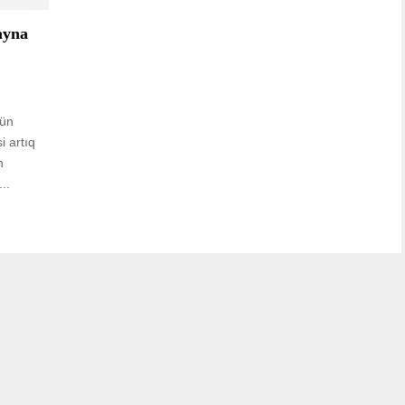
ayna
gün
i artıq
n
..