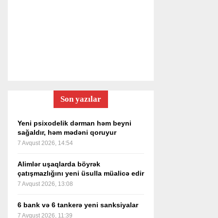
Son yazılar
Yeni psixodelik dərman həm beyni
sağaldır, həm mədəni qoruyur
7 Avqust 2026, 14:54
Alimlər uşaqlarda böyrək
çatışmazlığını yeni üsulla müalicə edir
7 Avqust 2026, 13:08
6 bank və 6 tankerə yeni sanksiyalar
7 Avqust 2026, 11:39