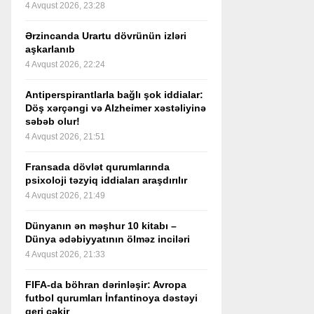
4 Avqust 2026, 23:28
Ərzincanda Urartu dövrünün izləri
aşkarlanıb
4 Avqust 2026, 22:24
Antiperspirantlarla bağlı şok iddialar:
Döş xərçəngi və Alzheimer xəstəliyinə
səbəb olur!
4 Avqust 2026, 21:51
Fransada dövlət qurumlarında
psixoloji təzyiq iddiaları araşdırılır
4 Avqust 2026, 21:49
Dünyanın ən məşhur 10 kitabı –
Dünya ədəbiyyatının ölməz inciləri
4 Avqust 2026, 21:33
FIFA-da böhran dərinləşir: Avropa
futbol qurumları İnfantinoya dəstəyi
geri çəkir