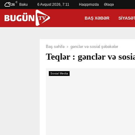
C
Baku
6 Avqust 2026, 7:11
Haqqımızda
Əlaqə
26
BAŞ XƏBƏR
SIYASƏ
Baş səhifə
gənclər və sosial şəbəkələr
Teqlər : gənclər və sosi
Sosial Media