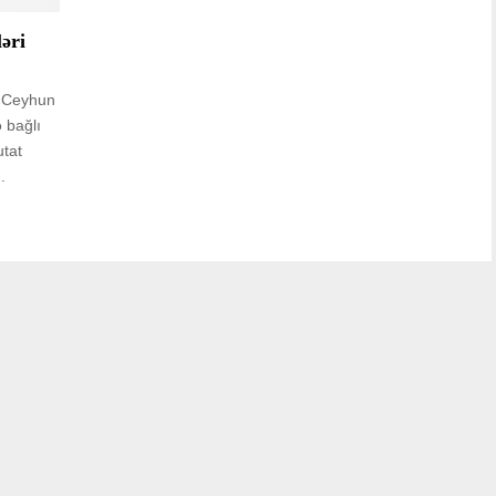
əri
tı Ceyhun
 bağlı
utat
.