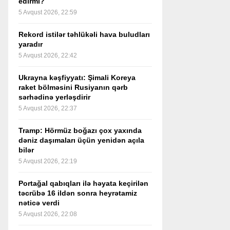
edirmi?
5 Avqust 2026, 22:59
Rekord istilər təhlükəli hava buludları
yaradır
5 Avqust 2026, 22:42
Ukrayna kəşfiyyatı: Şimali Koreya
raket bölməsini Rusiyanın qərb
sərhədinə yerləşdirir
5 Avqust 2026, 22:37
Tramp: Hörmüz boğazı çox yaxında
dəniz daşımaları üçün yenidən açıla
bilər
5 Avqust 2026, 22:19
Portağal qabıqları ilə həyata keçirilən
təcrübə 16 ildən sonra heyrətamiz
nəticə verdi
5 Avqust 2026, 22:08