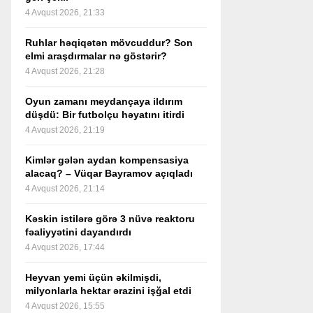
4 Avqust 2026, 21:33
Ruhlar həqiqətən mövcuddur? Son
elmi araşdırmalar nə göstərir?
4 Avqust 2026, 21:28
Oyun zamanı meydançaya ildırım
düşdü: Bir futbolçu həyatını itirdi
4 Avqust 2026, 21:19
Kimlər gələn aydan kompensasiya
alacaq? – Vüqar Bayramov açıqladı
4 Avqust 2026, 21:14
Kəskin istilərə görə 3 nüvə reaktoru
fəaliyyətini dayandırdı
4 Avqust 2026, 17:44
Heyvan yemi üçün əkilmişdi,
milyonlarla hektar ərazini işğal etdi
4 Avqust 2026, 15:55