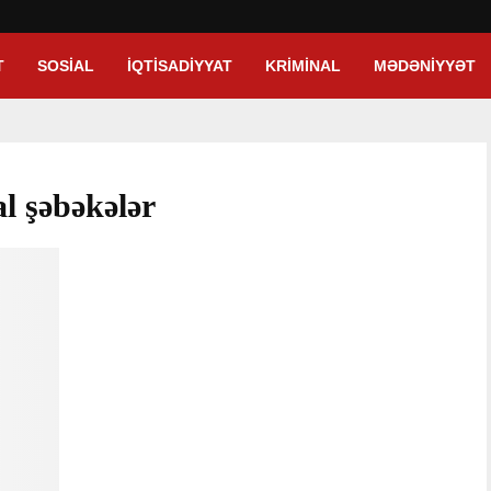
T
SOSIAL
İQTISADIYYAT
KRIMINAL
MƏDƏNIYYƏT
al şəbəkələr