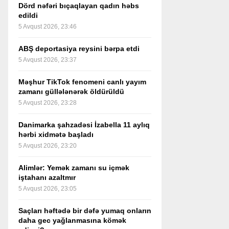
Dörd nəfəri bıçaqlayan qadın həbs
edildi
5 Avqust 2026, 23:46
ABŞ deportasiya reysini bərpa etdi
5 Avqust 2026, 23:37
Məşhur TikTok fenomeni canlı yayım
zamanı güllələnərək öldürüldü
5 Avqust 2026, 23:28
Danimarka şahzadəsi İzabella 11 aylıq
hərbi xidmətə başladı
5 Avqust 2026, 23:20
Alimlər: Yemək zamanı su içmək
iştahanı azaltmır
5 Avqust 2026, 23:05
Saçları həftədə bir dəfə yumaq onların
daha gec yağlanmasına kömək