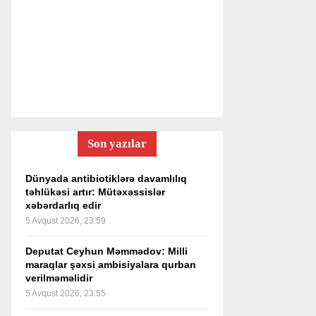
Son yazılar
Dünyada antibiotiklərə davamlılıq
təhlükəsi artır: Mütəxəssislər
xəbərdarlıq edir
5 Avqust 2026, 23:59
Deputat Ceyhun Məmmədov: Milli
maraqlar şəxsi ambisiyalara qurban
verilməməlidir
5 Avqust 2026, 23:55