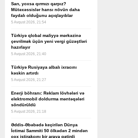
Sarı, yoxsa qırmızı qarpız?
Mütəxəssislər hansı növün daha
faydalı olduğunu açıqlayıblar
5 Avqust 2026, 21:54
Türkiyə qlobal maliyyə mərkəzinə
çevrilmək üçün yeni vergi güzəştləri
hazırlayır
5 Avqust 2026, 21:40
Türkiyə Rusiyaya albalı ixracını
kəskin artırdı
5 Avqust 2026, 21:27
Enerji böhranı: Reklam lövhələri və
elektromobil doldurma məntəqələri
söndürüldü
5 Avqust 2026, 21:18
Əddis-Əbəbədə keçirilən Dünya
İctimai Sammiti 50 ölkədən 2 mindən
çox iştirakçını bir araya gətirdi