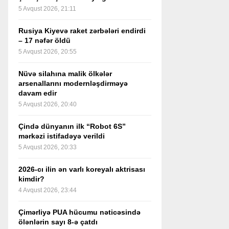
5 Avqust 2026, 21:11
Rusiya Kiyevə raket zərbələri endirdi
– 17 nəfər öldü
5 Avqust 2026, 20:55
Nüvə silahına malik ölkələr
arsenallarını modernləşdirməyə
davam edir
5 Avqust 2026, 20:40
Çində dünyanın ilk “Robot 6S”
mərkəzi istifadəyə verildi
5 Avqust 2026, 20:33
2026-cı ilin ən varlı koreyalı aktrisası
kimdir?
4 Avqust 2026, 23:44
Çimərliyə PUA hücumu nəticəsində
ölənlərin sayı 8-ə çatdı