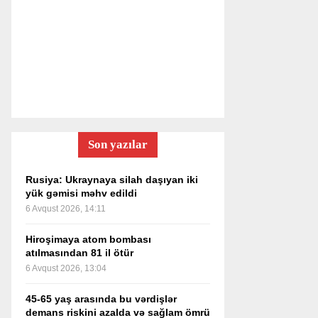
Son yazılar
Rusiya: Ukraynaya silah daşıyan iki
yük gəmisi məhv edildi
6 Avqust 2026, 14:11
Hiroşimaya atom bombası
atılmasından 81 il ötür
6 Avqust 2026, 13:04
45-65 yaş arasında bu vərdişlər
demans riskini azalda və sağlam ömrü