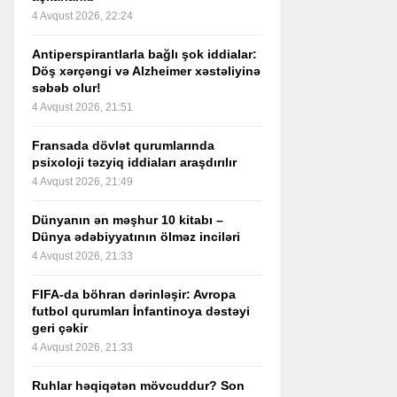
4 Avqust 2026, 22:24
Antiperspirantlarla bağlı şok iddialar:
Döş xərçəngi və Alzheimer xəstəliyinə
səbəb olur!
4 Avqust 2026, 21:51
Fransada dövlət qurumlarında
psixoloji təzyiq iddiaları araşdırılır
4 Avqust 2026, 21:49
Dünyanın ən məşhur 10 kitabı –
Dünya ədəbiyyatının ölməz inciləri
4 Avqust 2026, 21:33
FIFA-da böhran dərinləşir: Avropa
futbol qurumları İnfantinoya dəstəyi
geri çəkir
4 Avqust 2026, 21:33
Ruhlar həqiqətən mövcuddur? Son