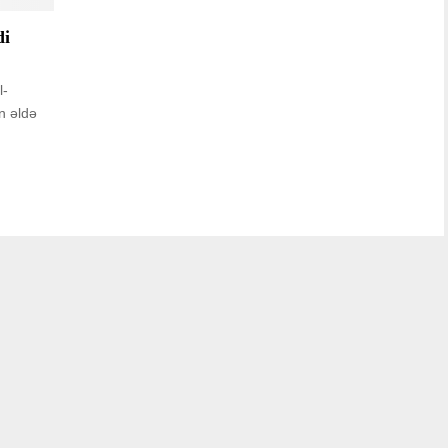
di
l-
n əldə