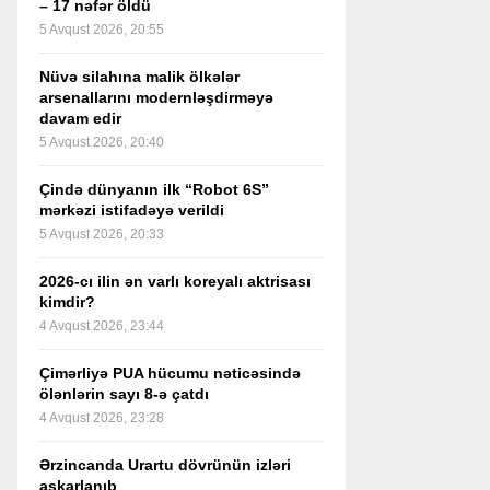
– 17 nəfər öldü
5 Avqust 2026, 20:55
Nüvə silahına malik ölkələr
arsenallarını modernləşdirməyə
davam edir
5 Avqust 2026, 20:40
Çində dünyanın ilk “Robot 6S”
mərkəzi istifadəyə verildi
5 Avqust 2026, 20:33
2026-cı ilin ən varlı koreyalı aktrisası
kimdir?
4 Avqust 2026, 23:44
Çimərliyə PUA hücumu nəticəsində
ölənlərin sayı 8-ə çatdı
4 Avqust 2026, 23:28
Ərzincanda Urartu dövrünün izləri
aşkarlanıb