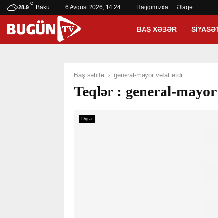
C
Baku
6 Avqust 2026, 14:24
Haqqımızda
Əlaqə
28.9
BAŞ XƏBƏR
SIYASƏ
Baş səhifə
general-mayor vəfat etdi
Teqlər : general-mayor 
Digər