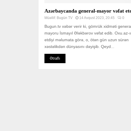
Azərbaycanda general-mayor vəfat et
Müəllif:
Bugün TV
14 Avqust 2023, 20:45
0
Bugun.tv xəbər verir ki, gömrük xidməti genera
mayoru İsmayıl Ələkbərov vəfat edib. Oxu.az-ı
etdiyi məlumata görə, o, ötən gün uzun sürən
xəstəlikdən dünyasını dəyişib. Qeyd...
Ətraflı