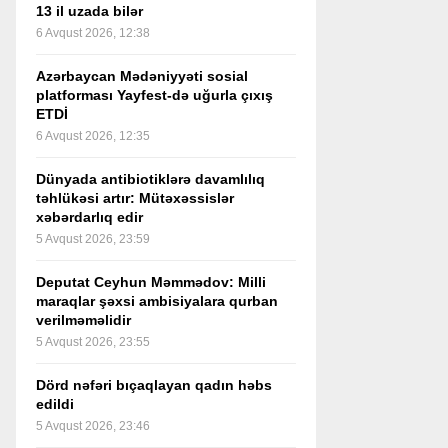
13 il uzada bilər
6 Avqust 2026, 12:38
Azərbaycan Mədəniyyəti sosial
platforması Yayfest-də uğurla çıxış
ETDİ
6 Avqust 2026, 12:35
Dünyada antibiotiklərə davamlılıq
təhlükəsi artır: Mütəxəssislər
xəbərdarlıq edir
5 Avqust 2026, 23:59
Deputat Ceyhun Məmmədov: Milli
maraqlar şəxsi ambisiyalara qurban
verilməməlidir
5 Avqust 2026, 23:55
Dörd nəfəri bıçaqlayan qadın həbs
edildi
5 Avqust 2026, 23:46