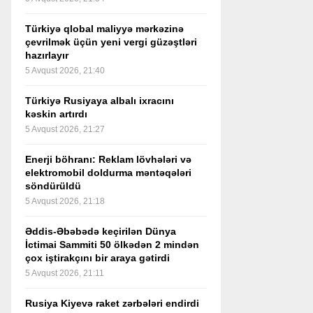
Türkiyə qlobal maliyyə mərkəzinə
çevrilmək üçün yeni vergi güzəştləri
hazırlayır
5 Avqust 2026, 21:40
Türkiyə Rusiyaya albalı ixracını
kəskin artırdı
5 Avqust 2026, 21:27
Enerji böhranı: Reklam lövhələri və
elektromobil doldurma məntəqələri
söndürüldü
5 Avqust 2026, 21:18
Əddis-Əbəbədə keçirilən Dünya
İctimai Sammiti 50 ölkədən 2 mindən
çox iştirakçını bir araya gətirdi
5 Avqust 2026, 21:11
Rusiya Kiyevə raket zərbələri endirdi