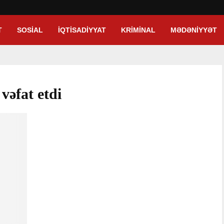
T
SOSIAL
İQTISADIYYAT
KRIMINAL
MƏDƏNIYYƏT
vəfat etdi