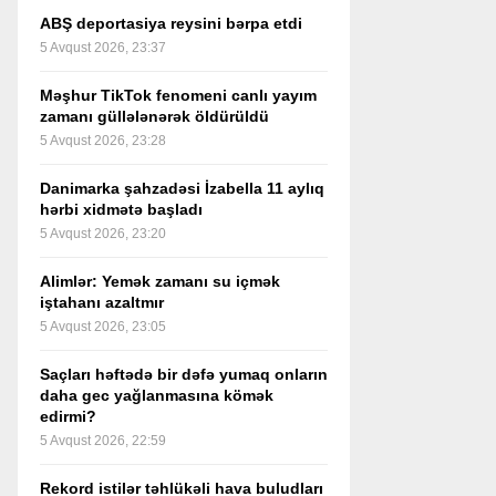
ABŞ deportasiya reysini bərpa etdi
5 Avqust 2026, 23:37
Məşhur TikTok fenomeni canlı yayım
zamanı güllələnərək öldürüldü
5 Avqust 2026, 23:28
Danimarka şahzadəsi İzabella 11 aylıq
hərbi xidmətə başladı
5 Avqust 2026, 23:20
Alimlər: Yemək zamanı su içmək
iştahanı azaltmır
5 Avqust 2026, 23:05
Saçları həftədə bir dəfə yumaq onların
daha gec yağlanmasına kömək
edirmi?
5 Avqust 2026, 22:59
Rekord istilər təhlükəli hava buludları