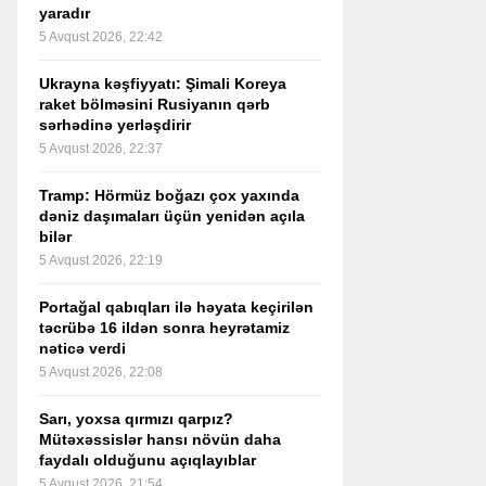
yaradır
5 Avqust 2026, 22:42
Ukrayna kəşfiyyatı: Şimali Koreya
raket bölməsini Rusiyanın qərb
sərhədinə yerləşdirir
5 Avqust 2026, 22:37
Tramp: Hörmüz boğazı çox yaxında
dəniz daşımaları üçün yenidən açıla
bilər
5 Avqust 2026, 22:19
Portağal qabıqları ilə həyata keçirilən
təcrübə 16 ildən sonra heyrətamiz
nəticə verdi
5 Avqust 2026, 22:08
Sarı, yoxsa qırmızı qarpız?
Mütəxəssislər hansı növün daha
faydalı olduğunu açıqlayıblar
5 Avqust 2026, 21:54