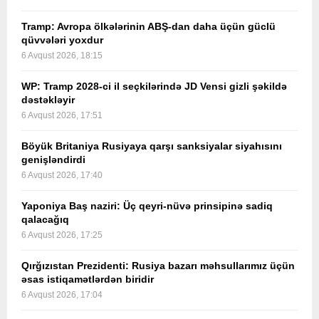
Tramp: Avropa ölkələrinin ABŞ-dan daha üçün güclü
qüvvələri yoxdur
6 Avqust 2026, 18:15
WP: Tramp 2028-ci il seçkilərində JD Vensi gizli şəkildə
dəstəkləyir
6 Avqust 2026, 17:51
Böyük Britaniya Rusiyaya qarşı sanksiyalar siyahısını
genişləndirdi
6 Avqust 2026, 17:40
Yaponiya Baş naziri: Üç qeyri-nüvə prinsipinə sadiq
qalacağıq
6 Avqust 2026, 17:25
Qırğızıstan Prezidenti: Rusiya bazarı məhsullarımız üçün
əsas istiqamətlərdən biridir
6 Avqust 2026, 17:04