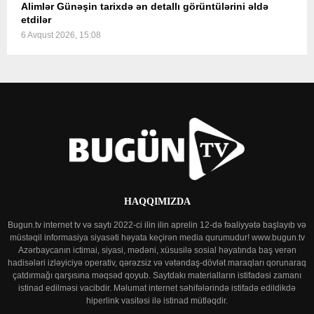
Alimlər Günəşin tarixdə ən detallı görüntülərini əldə
etdilər
6 Avqust 2026, 15:08
HAQQIMIZDA
Bugun.tv internet tv və saytı 2022-ci ilin ilin aprelin 12-də fəaliyyətə başlayıb və
müstəqil informasiya siyasəti həyata keçirən media qurumudur! www.bugun.tv
Azərbaycanın ictimai, siyasi, mədəni, xüsusilə sosial həyatında baş verən
hadisələri izləyiciyə operativ, qərəzsiz və vətəndaş-dövlət maraqları qorunaraq
çatdırmağı qarşısına məqsəd qoyub. Saytdakı materialların istifadəsi zamanı
istinad edilməsi vacibdir. Məlumat internet səhifələrində istifadə edildikdə
hiperlink vasitəsi ilə istinad mütləqdir.