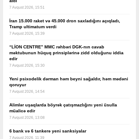
aldı
7 Avqust 2026, 15:51
İran 15.000 raket və 45.000 dron saxladığını açıqladı,
Tramp ultimatum verdi
7 Avqust 2026, 15:39
“LİON CENTRE” MMC rəhbəri DGK-nın cavab
məktubunun hüquq prinsiplərinə zidd olduğunu iddia
edir
7 Avqust 2026, 15:30
Yeni psixodelik dərman həm beyni sağaldır, həm mədəni
qoruyur
7 Avqust 2026, 14:54
Alimlər uşaqlarda böyrək çatışmazlığını yeni üsulla
müalicə edir
7 Avqust 2026, 13:08
6 bank və 6 tankerə yeni sanksiyalar
7 Avqust 2026, 11:39