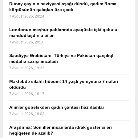
Dunay çayının səviyyəsi aşağı düşdü, qədim Roma
körpüsünün qalıqları üzə çıxdı
7 Avqust 2026, 20:24
Londonun məşhur pablarında ayaqüstə içki qəbulu
məhdudlaşdırıla bilər
7 Avqust 2026, 20:10
Səudiyyə Ərəbistanı, Türkiyə və Pakistan qarşılıqlı
müdafiə sazişi imzaladı
7 Avqust 2026, 19:33
Məktəbdə silahlı hücum: 14 yaşlı yeniyetmə 7 nəfəri
öldürdü
7 Avqust 2026, 18:17
Alimlər göbələkdən qadın çantası hazırladılar
7 Avqust 2026, 18:03
Araşdırma: Son illər insanlarda idrak göstəriciləri
həqiqətən də azalıb?