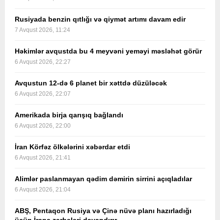
Rusiyada benzin qıtlığı və qiymət artımı davam edir
7 Avqust 2026, 11:24
Həkimlər avqustda bu 4 meyvəni yeməyi məsləhət görür
6 Avqust 2026, 22:27
Avqustun 12-də 6 planet bir xəttdə düzüləcək
6 Avqust 2026, 22:07
Amerikada birja qarışıq bağlandı
6 Avqust 2026, 22:00
İran Körfəz ölkələrini xəbərdar etdi
6 Avqust 2026, 21:41
Alimlər paslanmayan qədim dəmirin sirrini açıqladılar
6 Avqust 2026, 21:04
ABŞ, Pentaqon Rusiya və Çinə nüvə planı hazırladığı