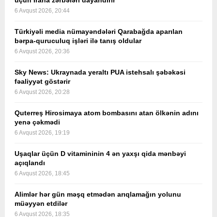
üçün İrana zərbələri dayandırır
6 Avqust 2026, 20:44
Türkiyəli media nümayəndələri Qarabağda aparılan
bərpa-quruculuq işləri ilə tanış oldular
6 Avqust 2026, 20:36
Sky News: Ukraynada yeraltı PUA istehsalı şəbəkəsi
fəaliyyət göstərir
6 Avqust 2026, 20:28
Quterreş Hirosimaya atom bombasını atan ölkənin adını
yenə çəkmədi
6 Avqust 2026, 19:19
Uşaqlar üçün D vitamininin 4 ən yaxşı qida mənbəyi
açıqlandı
6 Avqust 2026, 18:45
Alimlər hər gün məşq etmədən arıqlamağın yolunu
müəyyən etdilər
6 Avqust 2026, 18:35