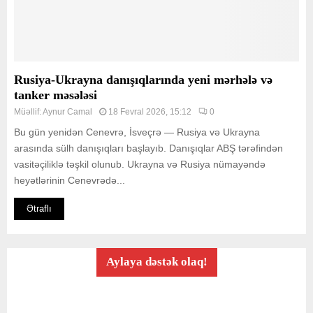
Rusiya-Ukrayna danışıqlarında yeni mərhələ və
tanker məsələsi
Müəllif:
Aynur Camal
18 Fevral 2026, 15:12
0
Bu gün yenidən Cenevrə, İsveçrə — Rusiya və Ukrayna
arasında sülh danışıqları başlayıb. Danışıqlar ABŞ tərəfindən
vasitəçiliklə təşkil olunub. Ukrayna və Rusiya nümayəndə
heyətlərinin Cenevrədə...
Ətraflı
Aylaya dəstək olaq!