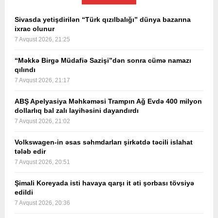
Sivasda yetişdirilən “Türk qızılbalığı” dünya bazarına
ixrac olunur
7 Avqust 2026, 21:25
“Məkkə Birgə Müdafiə Sazişi”dən sonra cümə namazı
qılındı
7 Avqust 2026, 21:17
ABŞ Apelyasiya Məhkəməsi Trampın Ağ Evdə 400 milyon
dollarlıq bal zalı layihəsini dayandırdı
7 Avqust 2026, 21:02
Volkswagen-in əsas səhmdarları şirkətdə təcili islahat
tələb edir
7 Avqust 2026, 20:51
Şimali Koreyada isti havaya qarşı it əti şorbası tövsiyə
edildi
7 Avqust 2026, 20:36