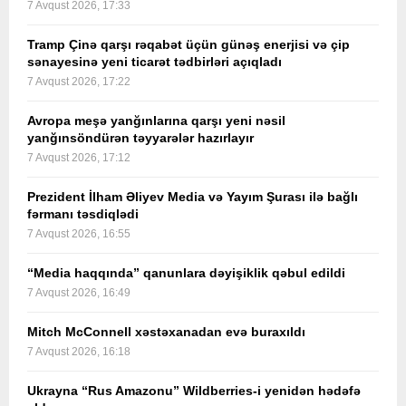
7 Avqust 2026, 17:33
Tramp Çinə qarşı rəqabət üçün günəş enerjisi və çip
sənayesinə yeni ticarət tədbirləri açıqladı
7 Avqust 2026, 17:22
Avropa meşə yanğınlarına qarşı yeni nəsil
yanğınsöndürən təyyarələr hazırlayır
7 Avqust 2026, 17:12
Prezident İlham Əliyev Media və Yayım Şurası ilə bağlı
fərmanı təsdiqlədi
7 Avqust 2026, 16:55
“Media haqqında” qanunlara dəyişiklik qəbul edildi
7 Avqust 2026, 16:49
Mitch McConnell xəstəxanadan evə buraxıldı
7 Avqust 2026, 16:18
Ukrayna “Rus Amazonu” Wildberries-i yenidən hədəfə