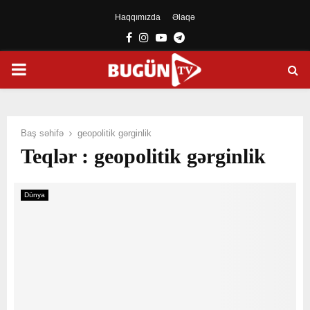
Haqqımızda
Əlaqə
Facebook
Instagram
Youtube
Telegram
PRIMARY
MENU
Baş səhifə
geopolitik gərginlik
Teqlər : geopolitik gərginlik
Dünya