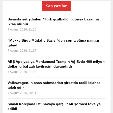
Son yazılar
Sivasda yetişdirilən “Türk qızılbalığı” dünya bazarına
ixrac olunur
7 Avqust 2026, 21:25
“Məkkə Birgə Müdafiə Sazişi”dən sonra cümə namazı
qılındı
7 Avqust 2026, 21:17
ABŞ Apelyasiya Məhkəməsi Trampın Ağ Evdə 400 milyon
dollarlıq bal zalı layihəsini dayandırdı
7 Avqust 2026, 21:02
Volkswagen-in əsas səhmdarları şirkətdə təcili islahat
tələb edir
7 Avqust 2026, 20:51
Şimali Koreyada isti havaya qarşı it əti şorbası tövsiyə
edildi