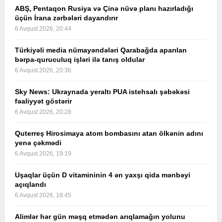
ABŞ, Pentaqon Rusiya və Çinə nüvə planı hazırladığı
üçün İrana zərbələri dayandırır
6 Avqust 2026, 20:44
Türkiyəli media nümayəndələri Qarabağda aparılan
bərpa-quruculuq işləri ilə tanış oldular
6 Avqust 2026, 20:36
Sky News: Ukraynada yeraltı PUA istehsalı şəbəkəsi
fəaliyyət göstərir
6 Avqust 2026, 20:28
Quterreş Hirosimaya atom bombasını atan ölkənin adını
yenə çəkmədi
6 Avqust 2026, 19:19
Uşaqlar üçün D vitamininin 4 ən yaxşı qida mənbəyi
açıqlandı
6 Avqust 2026, 18:45
Alimlər hər gün məşq etmədən arıqlamağın yolunu