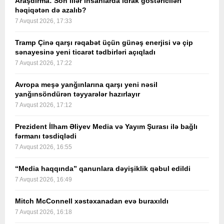
Araşdırma: Son illər insanlarda idrak göstəriciləri
həqiqətən də azalıb?
7 Avqust 2026, 17:33
Tramp Çinə qarşı rəqabət üçün günəş enerjisi və çip
sənayesinə yeni ticarət tədbirləri açıqladı
7 Avqust 2026, 17:22
Avropa meşə yanğınlarına qarşı yeni nəsil
yanğınsöndürən təyyarələr hazırlayır
7 Avqust 2026, 17:12
Prezident İlham Əliyev Media və Yayım Şurası ilə bağlı
fərmanı təsdiqlədi
7 Avqust 2026, 16:55
“Media haqqında” qanunlara dəyişiklik qəbul edildi
7 Avqust 2026, 16:49
Mitch McConnell xəstəxanadan evə buraxıldı
7 Avqust 2026, 16:18