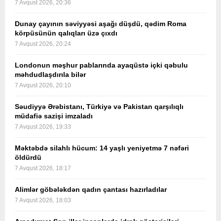
7 Avqust 2026, 20:36
Dunay çayının səviyyəsi aşağı düşdü, qədim Roma
körpüsünün qalıqları üzə çıxdı
7 Avqust 2026, 20:24
Londonun məşhur pablarında ayaqüstə içki qəbulu
məhdudlaşdırıla bilər
7 Avqust 2026, 20:10
Səudiyyə Ərəbistanı, Türkiyə və Pakistan qarşılıqlı
müdafiə sazişi imzaladı
7 Avqust 2026, 19:33
Məktəbdə silahlı hücum: 14 yaşlı yeniyetmə 7 nəfəri
öldürdü
7 Avqust 2026, 18:17
Alimlər göbələkdən qadın çantası hazırladılar
7 Avqust 2026, 18:03