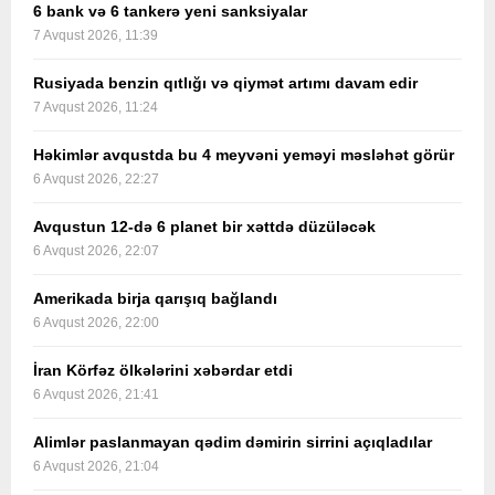
6 bank və 6 tankerə yeni sanksiyalar
7 Avqust 2026, 11:39
Rusiyada benzin qıtlığı və qiymət artımı davam edir
7 Avqust 2026, 11:24
Həkimlər avqustda bu 4 meyvəni yeməyi məsləhət görür
6 Avqust 2026, 22:27
Avqustun 12-də 6 planet bir xəttdə düzüləcək
6 Avqust 2026, 22:07
Amerikada birja qarışıq bağlandı
6 Avqust 2026, 22:00
İran Körfəz ölkələrini xəbərdar etdi
6 Avqust 2026, 21:41
Alimlər paslanmayan qədim dəmirin sirrini açıqladılar
6 Avqust 2026, 21:04