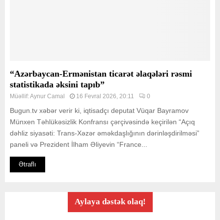
“Azərbaycan-Ermənistan ticarət əlaqələri rəsmi
statistikada əksini tapıb”
Müəllif:
Aynur Camal
16 Fevral 2026, 20:11
0
Bugun.tv xəbər verir ki, iqtisadçı deputat Vüqar Bayramov
Münxen Təhlükəsizlik Konfransı çərçivəsində keçirilən “Açıq
dəhliz siyasəti: Trans-Xəzər əməkdaşlığının dərinləşdirilməsi”
paneli və Prezident İlham Əliyevin “France...
Ətraflı
Aylaya dəstək olaq!