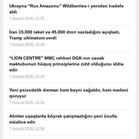
Ukrayna “Rus Amazonu” Wildberries-i yenidən hədəfə
aldı
7 Avqust 2026, 15:51
İran 15.000 raket və 45.000 dron saxladığını açıqladı,
Tramp ultimatum verdi
7 Avqust 2026, 15:39
“LİON CENTRE” MMC rəhbəri DGK-nın cavab
məktubunun hüquq prinsiplərinə zidd olduğunu iddia
edir
7 Avqust 2026, 15:30
Yeni psixodelik dərman həm beyni sağaldır, həm mədəni
qoruyur
7 Avqust 2026, 14:54
Alimlər uşaqlarda böyrək çatışmazlığını yeni üsulla
müalicə edir
7 Avqust 2026, 13:08