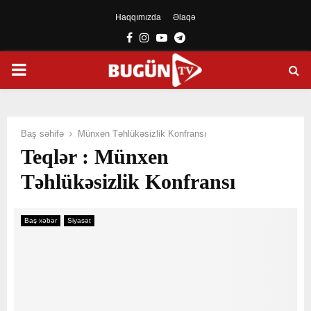
Haqqımızda
Əlaqə
Facebook
Instagram
Youtube
Telegram
PRIMARY
MENU
Baş səhifə
Münxen Təhlükəsizlik Konfransı
Teqlər : Münxen
Təhlükəsizlik Konfransı
Baş xəbər
Siyasət