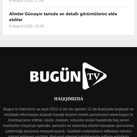
6 Avqust 2026, 17:04
Alimlər Günəşin tarixdə ən detallı görüntülərini əldə
etdilər
6 Avqust 2026, 15:08
HAQQIMIZDA
Bugun.tv internet tv və saytı 2022-ci ilin ilin aprelin 12-də fəaliyyətə başlayıb və
müstəqil informasiya siyasəti həyata keçirən media qurumudur! www.bugun.tv
Azərbaycanın ictimai, siyasi, mədəni, xüsusilə sosial həyatında baş verən
hadisələri izləyiciyə operativ, qərəzsiz və vətəndaş-dövlət maraqları qorunaraq
çatdırmağı qarşısına məqsəd qoyub. Saytdakı materialların istifadəsi zamanı
istinad edilməsi vacibdir. Məlumat internet səhifələrində istifadə edildikdə