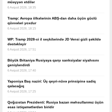
müəyyən etdilər
6 Avqust 2026, 18:35
Tramp: Avropa ölkələrinin ABŞ-dan daha üçün güclü
qüvvələri yoxdur
6 Avqust 2026, 18:15
WP: Tramp 2028-ci il seçkilərində JD Vensi gizli şəkildə
dəstəkləyir
6 Avqust 2026, 17:51
Böyük Britaniya Rusiyaya qarşı sanksiyalar siyahısını
genişləndirdi
6 Avqust 2026, 17:40
Yaponiya Baş naziri: Üç qeyri-nüvə prinsipinə sadiq
qalacağıq
6 Avqust 2026, 17:25
Qırğızıstan Prezidenti: Rusiya bazarı məhsullarımız üçün
əsas istiqamətlərdən biridir