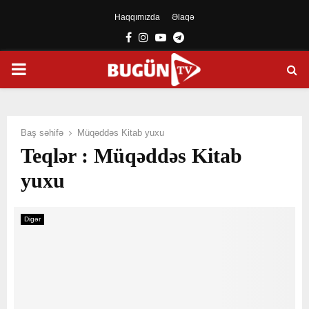
Haqqımızda
Əlaqə
Facebook
Instagram
Youtube
Telegram
PRIMARY
MENU
Baş səhifə
Müqəddəs Kitab yuxu
Teqlər : Müqəddəs Kitab
yuxu
Digər