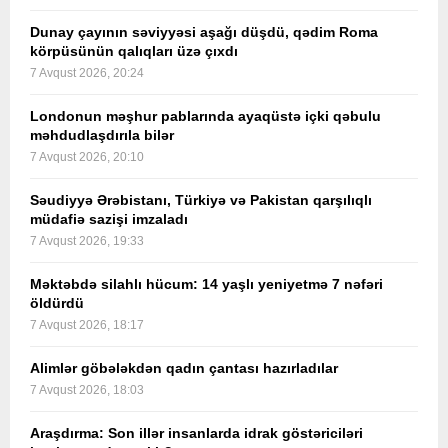
Dunay çayının səviyyəsi aşağı düşdü, qədim Roma
körpüsünün qalıqları üzə çıxdı
7 Avqust 2026, 20:24
Londonun məşhur pablarında ayaqüstə içki qəbulu
məhdudlaşdırıla bilər
7 Avqust 2026, 20:10
Səudiyyə Ərəbistanı, Türkiyə və Pakistan qarşılıqlı
müdafiə sazişi imzaladı
7 Avqust 2026, 19:33
Məktəbdə silahlı hücum: 14 yaşlı yeniyetmə 7 nəfəri
öldürdü
7 Avqust 2026, 18:17
Alimlər göbələkdən qadın çantası hazırladılar
7 Avqust 2026, 18:03
Araşdırma: Son illər insanlarda idrak göstəriciləri