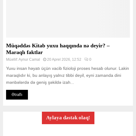
Müqəddəs Kitab yuxu haqqında nə deyir? –
Maraqlı faktlar
Müəllif:
Aynur Camal
20 Aprel 2026, 12:52
0
Yuxu insan həyatı üçün vacib fizioloji proses hesab olunur. Lakin
maraqlıdır ki, bu anlayış yalnız tibbi deyil, eyni zamanda dini
mənbələrdə də geniş şəkildə izah...
Ətraflı
Aylaya dəstək olaq!