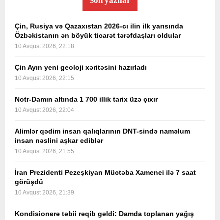
Son yazılar
Çin, Rusiya və Qazaxıstan 2026-cı ilin ilk yarısında
Özbəkistanın ən böyük ticarət tərəfdaşları oldular
10 Avqust 2026, 22:18
Çin Ayın yeni geoloji xəritəsini hazırladı
10 Avqust 2026, 22:15
Notr-Damın altında 1 700 illik tarix üzə çıxır
10 Avqust 2026, 22:04
Alimlər qədim insan qalıqlarının DNT-sində naməlum
insan nəslini aşkar ediblər
10 Avqust 2026, 21:55
İran Prezidenti Pezeşkiyan Müctəba Xamenei ilə 7 saat
görüşdü
10 Avqust 2026, 21:39
Kondisionerə təbii rəqib gəldi: Damda toplanan yağış