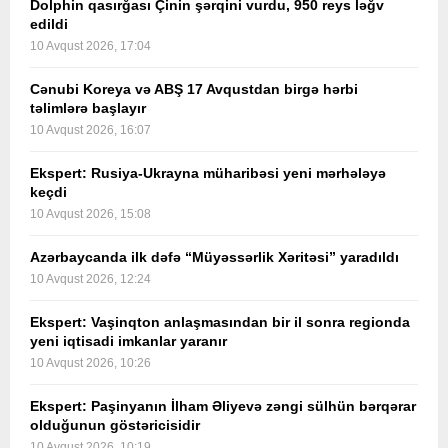
Dolphin qasırğası Çinin şərqini vurdu, 950 reys ləğv
edildi
10 Avqust 2026, 17:04
Cənubi Koreya və ABŞ 17 Avqustdan birgə hərbi
təlimlərə başlayır
10 Avqust 2026, 16:07
Ekspert: Rusiya-Ukrayna müharibəsi yeni mərhələyə
keçdi
10 Avqust 2026, 15:08
Azərbaycanda ilk dəfə “Müyəssərlik Xəritəsi” yaradıldı
10 Avqust 2026, 12:24
Ekspert: Vaşinqton anlaşmasından bir il sonra regionda
yeni iqtisadi imkanlar yaranır
10 Avqust 2026, 10:26
Ekspert: Paşinyanın İlham Əliyevə zəngi sülhün bərqərar
olduğunun göstəricisidir
10 Avqust 2026, 10:19