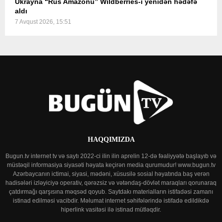
Ukrayna “Rus Amazonu” Wildberries-i yenidən hədəfə
aldı
7 Avqust 2026, 15:51
HAQQIMIZDA
Bugun.tv internet tv və saytı 2022-ci ilin ilin aprelin 12-də fəaliyyətə başlayıb və
müstəqil informasiya siyasəti həyata keçirən media qurumudur! www.bugun.tv
Azərbaycanın ictimai, siyasi, mədəni, xüsusilə sosial həyatında baş verən
hadisələri izləyiciyə operativ, qərəzsiz və vətəndaş-dövlət maraqları qorunaraq
çatdırmağı qarşısına məqsəd qoyub. Saytdakı materialların istifadəsi zamanı
istinad edilməsi vacibdir. Məlumat internet səhifələrində istifadə edildikdə
hiperlink vasitəsi ilə istinad mütləqdir.