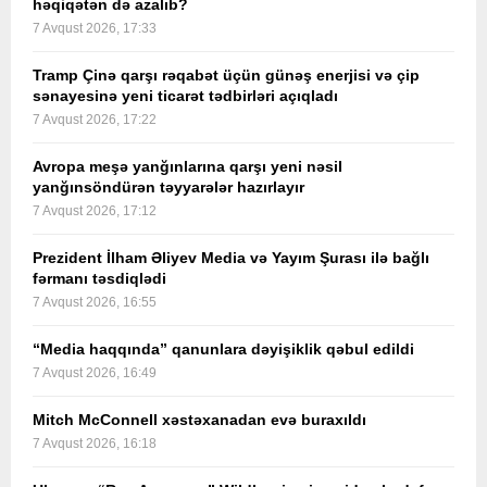
həqiqətən də azalıb?
7 Avqust 2026, 17:33
Tramp Çinə qarşı rəqabət üçün günəş enerjisi və çip
sənayesinə yeni ticarət tədbirləri açıqladı
7 Avqust 2026, 17:22
Avropa meşə yanğınlarına qarşı yeni nəsil
yanğınsöndürən təyyarələr hazırlayır
7 Avqust 2026, 17:12
Prezident İlham Əliyev Media və Yayım Şurası ilə bağlı
fərmanı təsdiqlədi
7 Avqust 2026, 16:55
“Media haqqında” qanunlara dəyişiklik qəbul edildi
7 Avqust 2026, 16:49
Mitch McConnell xəstəxanadan evə buraxıldı
7 Avqust 2026, 16:18