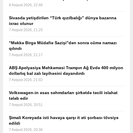
8 Avqust 2026, 22:46
Sivasda yetişdirilən “Türk qızılbalığı” dünya bazarına
ixrac olunur
7 Avqust 2026, 21:25
“Məkkə Birgə Müdafiə Sazişi”dən sonra cümə namazı
qılındı
7 Avqust 2026, 21:17
ABŞ Apelyasiya Məhkəməsi Trampın Ağ Evdə 400 milyon
dollarlıq bal zalı layihəsini dayandırdı
7 Avqust 2026, 21:02
Volkswagen-in əsas səhmdarları şirkətdə təcili islahat
tələb edir
7 Avqust 2026, 20:51
Şimali Koreyada isti havaya qarşı it əti şorbası tövsiyə
edildi
7 Avqust 2026, 20:36