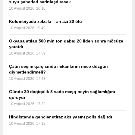
suyu şəhərləri sərinləşdirəcək
10 Avqust 2026, 20:10
Kolumbiyada zəlzələ – ən azı 20 ölü
10 Avqust 2026, 19:49
Okyana atılan 500 min ton qabıq 20 ildən sonra möcüzə
yaratdı
10 Avqust 2026, 17:59
Çətin seçim qarşısında imkanlarını necə düzgün
qiymətləndirməli?
10 Avqust 2026, 17:43
Gündə 30 dəqiqəlik 3 sadə məşq beyin sağlamlığını
qoruyur
10 Avqust 2026, 17:32
Hindistanda gənclər etiraz aksiyasını polis dağıtdı
10 Avqust 2026, 17:12