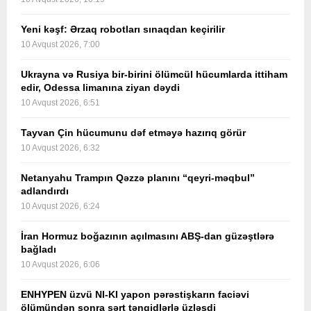
Yeni kəşf: Ərzaq robotları sınaqdan keçirilir
10 Avqust 2026, 7:00
Ukrayna və Rusiya bir-birini ölümcül hücumlarda ittiham
edir, Odessa limanına ziyan dəydi
10 Avqust 2026, 6:51
Tayvan Çin hücumunu dəf etməyə hazırıq görür
10 Avqust 2026, 6:32
Netanyahu Trampın Qəzzə planını “qeyri-məqbul”
adlandırdı
10 Avqust 2026, 6:24
İran Hormuz boğazının açılmasını ABŞ-dan güzəştlərə
bağladı
10 Avqust 2026, 6:06
ENHYPEN üzvü NI-KI yapon pərəstişkarın faciəvi
ölümündən sonra sərt tənqidlərlə üzləşdi