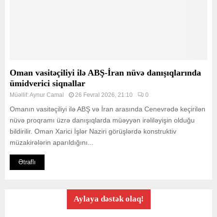
Oman vasitəçiliyi ilə ABŞ-İran nüvə danışıqlarında
ümidverici siqnallar
Müəllif:
Aynur Camal
26 Fevral 2026, 21:10
0
Omanın vasitəçiliyi ilə ABŞ və İran arasında Cenevrədə keçirilən
nüvə proqramı üzrə danışıqlarda müəyyən irəliləyişin olduğu
bildirilir. Oman Xarici İşlər Naziri görüşlərdə konstruktiv
müzakirələrin aparıldığını...
Ətraflı
Aylaya dəstək olaq!