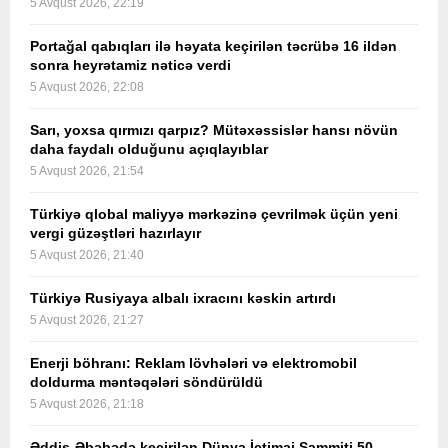
5 Avqust 2026, 22:19
Portağal qabıqları ilə həyata keçirilən təcrübə 16 ildən
sonra heyrətamiz nəticə verdi
5 Avqust 2026, 22:08
Sarı, yoxsa qırmızı qarpız? Mütəxəssislər hansı növün
daha faydalı olduğunu açıqlayıblar
5 Avqust 2026, 21:54
Türkiyə qlobal maliyyə mərkəzinə çevrilmək üçün yeni
vergi güzəştləri hazırlayır
5 Avqust 2026, 21:40
Türkiyə Rusiyaya albalı ixracını kəskin artırdı
5 Avqust 2026, 21:27
Enerji böhranı: Reklam lövhələri və elektromobil
doldurma məntəqələri söndürüldü
5 Avqust 2026, 21:18
Əddis-Əbəbədə keçirilən Dünya İctimai Sammiti 50