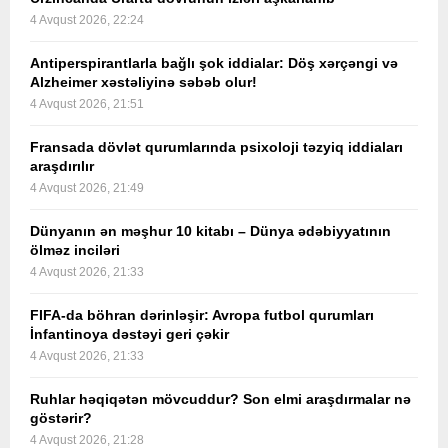
4 Avqust 2026, 22:24
Antiperspirantlarla bağlı şok iddialar: Döş xərçəngi və
Alzheimer xəstəliyinə səbəb olur!
4 Avqust 2026, 21:51
Fransada dövlət qurumlarında psixoloji təzyiq iddiaları
araşdırılır
4 Avqust 2026, 21:49
Dünyanın ən məşhur 10 kitabı – Dünya ədəbiyyatının
ölməz inciləri
4 Avqust 2026, 21:33
FIFA-da böhran dərinləşir: Avropa futbol qurumları
İnfantinoya dəstəyi geri çəkir
4 Avqust 2026, 21:33
Ruhlar həqiqətən mövcuddur? Son elmi araşdırmalar nə
göstərir?
4 Avqust 2026, 21:28