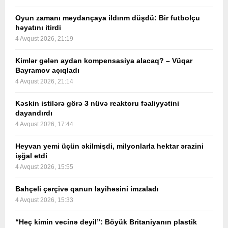
Oyun zamanı meydançaya ildırım düşdü: Bir futbolçu
həyatını itirdi
4 Avqust 2026, 21:19
Kimlər gələn aydan kompensasiya alacaq? – Vüqar
Bayramov açıqladı
4 Avqust 2026, 21:14
Kəskin istilərə görə 3 nüvə reaktoru fəaliyyətini
dayandırdı
4 Avqust 2026, 17:44
Heyvan yemi üçün əkilmişdi, milyonlarla hektar ərazini
işğal etdi
4 Avqust 2026, 15:55
Bahçeli çərçivə qanun layihəsini imzaladı
4 Avqust 2026, 15:33
“Heç kimin vecinə deyil”: Böyük Britaniyanın plastik