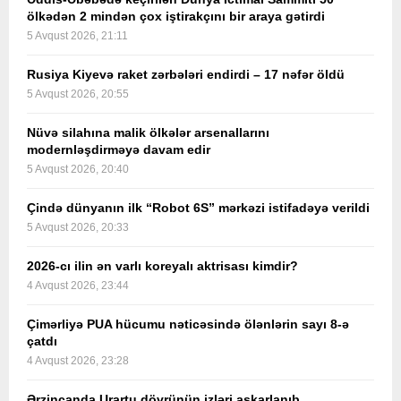
ölkədən 2 mindən çox iştirakçını bir araya gətirdi
5 Avqust 2026, 21:11
Rusiya Kiyevə raket zərbələri endirdi – 17 nəfər öldü
5 Avqust 2026, 20:55
Nüvə silahına malik ölkələr arsenallarını
modernləşdirməyə davam edir
5 Avqust 2026, 20:40
Çində dünyanın ilk “Robot 6S” mərkəzi istifadəyə verildi
5 Avqust 2026, 20:33
2026-cı ilin ən varlı koreyalı aktrisası kimdir?
4 Avqust 2026, 23:44
Çimərliyə PUA hücumu nəticəsində ölənlərin sayı 8-ə
çatdı
4 Avqust 2026, 23:28
Ərzincanda Urartu dövrünün izləri aşkarlanıb