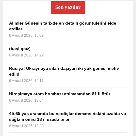
Son yazılar
Alimlər Günəşin tarixdə ən detallı görüntülərini əldə
etdilər
6 Avqust 2026, 15:08
(başlıqsız)
6 Avqust 2026, 14:29
Rusiya: Ukraynaya silah daşıyan iki yük gəmisi məhv
edildi
6 Avqust 2026, 14:11
Hiroşimaya atom bombası atılmasından 81 il ötür
6 Avqust 2026, 13:04
45-65 yaş arasında bu vərdişlər demans riskini azalda və
sağlam ömrü 13 il uzada bilər
6 Avqust 2026, 12:38