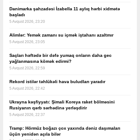
Danimarka şahzadəsi İzabella 11 aylıq hərbi xidmətə
başladı
5 Avqust 2026, 23:20
Alimlər: Yemək zamanı su içmək iştahanı azaltmır
5 Avqust 2026, 23:05
Saçları həftədə bir dəfə yumaq onların daha gec
yağlanmasına kömək edirmi?
5 Avqust 2026, 22:59
Rekord istilər təhlükəli hava buludları yaradır
5 Avqust 2026, 22:42
Ukrayna kəşfiyyatı: Şimali Koreya raket bölməsini
Rusiyanın qərb sərhədinə yerləşdirir
5 Avqust 2026, 22:37
Tramp: Hörmüz boğazı çox yaxında dəniz daşımaları
üçün yenidən açıla bilər