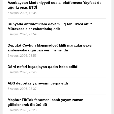
Azərbaycan Mədəniyyəti sosial platforması Yayfest-də
uğurla çıxış ETDİ
6 Avqust 2026, 12:35
Dünyada antibiotiklərə davamlılıq təhlükəsi artır:
Mütəxəssislər xəbərdarlıq edir
5 Avqust 2026, 23:59
Deputat Ceyhun Məmmədov: Milli maraqlar şəxsi
ambisiyalara qurban verilməməlidir
5 Avqust 2026, 23:55
Dörd nəfəri bıçaqlayan qadın həbs edildi
5 Avqust 2026, 23:46
ABŞ deportasiya reysini bərpa etdi
5 Avqust 2026, 23:37
Məşhur TikTok fenomeni canlı yayım zamanı
güllələnərək öldürüldü
5 Avqust 2026, 23:28