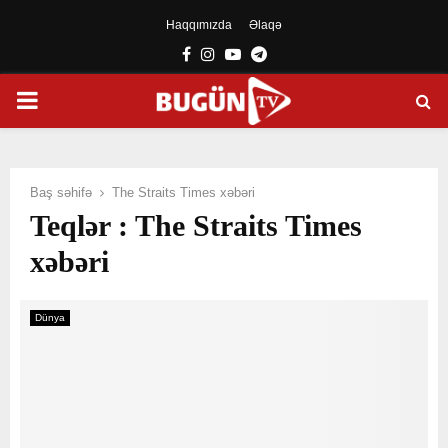
Haqqımızda
Əlaqə
Facebook
Instagram
Youtube
Telegram
PRIMARY
MENU
Baş səhifə
The Straits Times xəbəri
Teqlər : The Straits Times
xəbəri
Dünya