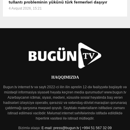
tullantı probleminin yükünü türk fermerləri daşıyır
4 Avqust 2026, 15:21
HAQQIMIZDA
Bugun.tv internet tv və saytı 2022-ci ilin ilin aprelin 12-də fəaliyyətə başlayıb və
müstəqil informasiya siyasəti həyata keçirən media qurumudur! www.bugun.tv
Azərbaycanın ictimai, siyasi, mədəni, xüsusilə sosial həyatında baş verən
hadisələri izləyiciyə operativ, qərəzsiz və vətəndaş-dövlət maraqları qorunaraq
çatdırmağı qarşısına məqsəd qoyub. Saytdakı materialların istifadəsi zamanı
istinad edilməsi vacibdir. Məlumat internet səhifələrində istifadə edildikdə
hiperlink vasitəsi ilə istinad mütləqdir.
Bizimlə əlaqə:
E-mail: press@bugun.tv | +994 51 567 32 09