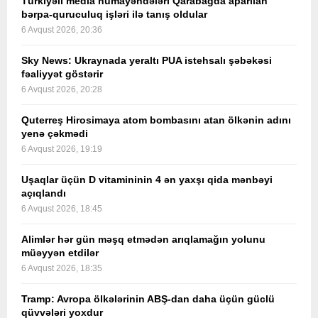
Türkiyəli media nümayəndələri Qarabağda aparılan
bərpa-quruculuq işləri ilə tanış oldular
6 Avqust 2026, 20:36
Sky News: Ukraynada yeraltı PUA istehsalı şəbəkəsi
fəaliyyət göstərir
6 Avqust 2026, 20:28
Quterreş Hirosimaya atom bombasını atan ölkənin adını
yenə çəkmədi
6 Avqust 2026, 19:19
Uşaqlar üçün D vitamininin 4 ən yaxşı qida mənbəyi
açıqlandı
6 Avqust 2026, 18:45
Alimlər hər gün məşq etmədən arıqlamağın yolunu
müəyyən etdilər
6 Avqust 2026, 18:35
Tramp: Avropa ölkələrinin ABŞ-dan daha üçün güclü
qüvvələri yoxdur