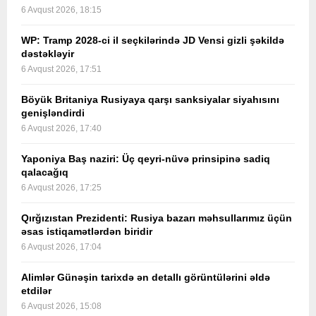
6 Avqust 2026, 18:15
WP: Tramp 2028-ci il seçkilərində JD Vensi gizli şəkildə
dəstəkləyir
6 Avqust 2026, 17:51
Böyük Britaniya Rusiyaya qarşı sanksiyalar siyahısını
genişləndirdi
6 Avqust 2026, 17:40
Yaponiya Baş naziri: Üç qeyri-nüvə prinsipinə sadiq
qalacağıq
6 Avqust 2026, 17:25
Qırğızıstan Prezidenti: Rusiya bazarı məhsullarımız üçün
əsas istiqamətlərdən biridir
6 Avqust 2026, 17:04
Alimlər Günəşin tarixdə ən detallı görüntülərini əldə
etdilər
6 Avqust 2026, 15:08