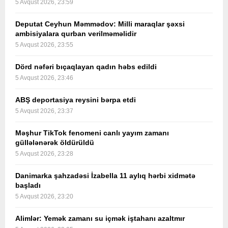
5 Avqust 2026, 23:59
Deputat Ceyhun Məmmədov: Milli maraqlar şəxsi
ambisiyalara qurban verilməməlidir
5 Avqust 2026, 23:55
Dörd nəfəri bıçaqlayan qadın həbs edildi
5 Avqust 2026, 23:46
ABŞ deportasiya reysini bərpa etdi
5 Avqust 2026, 23:37
Məşhur TikTok fenomeni canlı yayım zamanı
güllələnərək öldürüldü
5 Avqust 2026, 23:28
Danimarka şahzadəsi İzabella 11 aylıq hərbi xidmətə
başladı
5 Avqust 2026, 23:20
Alimlər: Yemək zamanı su içmək iştahanı azaltmır