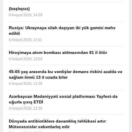
(başlıqsız)
6 Avqust 2026, 14:29
Rusiya: Ukraynaya silah daşıyan iki yük gəmisi məhv
edildi
6 Avqust 2026, 14:11
Hiroşimaya atom bombası atılmasından 81 il ötür
6 Avqust 2026, 13:04
45-65 yaş arasında bu vərdişlər demans riskini azalda və
sağlam ömrü 13 il uzada bilər
6 Avqust 2026, 12:38
Azərbaycan Mədəniyyəti sosial platforması Yayfest-də
uğurla çıxış ETDİ
6 Avqust 2026, 12:35
Dünyada antibiotiklərə davamlılıq təhlükəsi artır:
Mütəxəssislər xəbərdarlıq edir