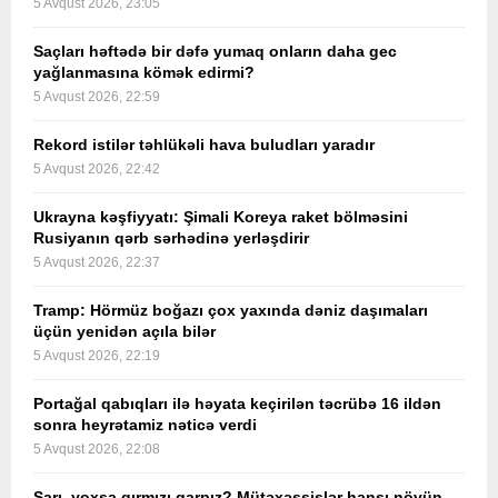
5 Avqust 2026, 23:05
Saçları həftədə bir dəfə yumaq onların daha gec
yağlanmasına kömək edirmi?
5 Avqust 2026, 22:59
Rekord istilər təhlükəli hava buludları yaradır
5 Avqust 2026, 22:42
Ukrayna kəşfiyyatı: Şimali Koreya raket bölməsini
Rusiyanın qərb sərhədinə yerləşdirir
5 Avqust 2026, 22:37
Tramp: Hörmüz boğazı çox yaxında dəniz daşımaları
üçün yenidən açıla bilər
5 Avqust 2026, 22:19
Portağal qabıqları ilə həyata keçirilən təcrübə 16 ildən
sonra heyrətamiz nəticə verdi
5 Avqust 2026, 22:08
Sarı, yoxsa qırmızı qarpız? Mütəxəssislər hansı növün