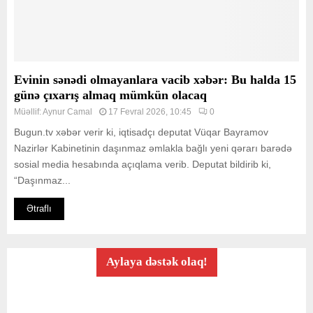
Evinin sənədi olmayanlara vacib xəbər: Bu halda 15
günə çıxarış almaq mümkün olacaq
Müəllif:
Aynur Camal
17 Fevral 2026, 10:45
0
Bugun.tv xəbər verir ki, iqtisadçı deputat Vüqar Bayramov
Nazirlər Kabinetinin daşınmaz əmlakla bağlı yeni qərarı barədə
sosial media hesabında açıqlama verib. Deputat bildirib ki,
“Daşınmaz...
Ətraflı
Aylaya dəstək olaq!