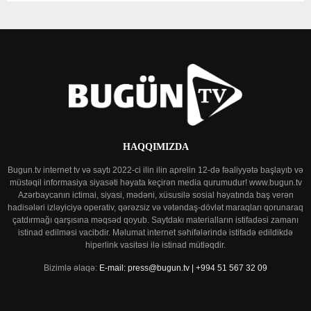
HAQQIMIZDA
Bugun.tv internet tv və saytı 2022-ci ilin ilin aprelin 12-də fəaliyyətə başlayıb və
müstəqil informasiya siyasəti həyata keçirən media qurumudur! www.bugun.tv
Azərbaycanın ictimai, siyasi, mədəni, xüsusilə sosial həyatında baş verən
hadisələri izləyiciyə operativ, qərəzsiz və vətəndaş-dövlət maraqları qorunaraq
çatdırmağı qarşısına məqsəd qoyub. Saytdakı materialların istifadəsi zamanı
istinad edilməsi vacibdir. Məlumat internet səhifələrində istifadə edildikdə
hiperlink vasitəsi ilə istinad mütləqdir.
Bizimlə əlaqə:
E-mail: press@bugun.tv | +994 51 567 32 09