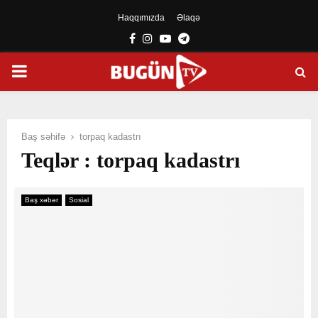
Haqqımızda
Əlaqə
Facebook
Instagram
Youtube
Telegram
PRIMARY
MENU
Baş səhifə
torpaq kadastrı
Teqlər : torpaq kadastrı
Baş xəbər
Sosial