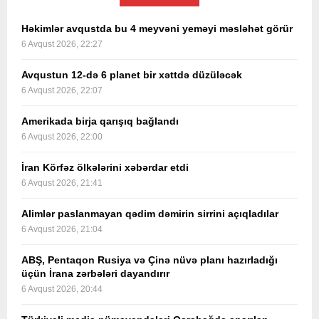
Həkimlər avqustda bu 4 meyvəni yeməyi məsləhət görür
6 Avqust 2026, 22:27
Avqustun 12-də 6 planet bir xəttdə düzüləcək
6 Avqust 2026, 22:07
Amerikada birja qarışıq bağlandı
6 Avqust 2026, 22:00
İran Körfəz ölkələrini xəbərdar etdi
6 Avqust 2026, 21:41
Alimlər paslanmayan qədim dəmirin sirrini açıqladılar
6 Avqust 2026, 21:04
ABŞ, Pentaqon Rusiya və Çinə nüvə planı hazırladığı
üçün İrana zərbələri dayandırır
6 Avqust 2026, 20:44