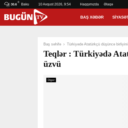
C
Baku
10 Avqust 2026, 9:54
Haqqımızda
Əlaqə
30.6
BAŞ XƏBƏR
SIYASƏ
Baş səhifə
Türkiyədə Atatürkçü düşüncə birliyin
Teqlər : Türkiyədə Ata
üzvü
Digər