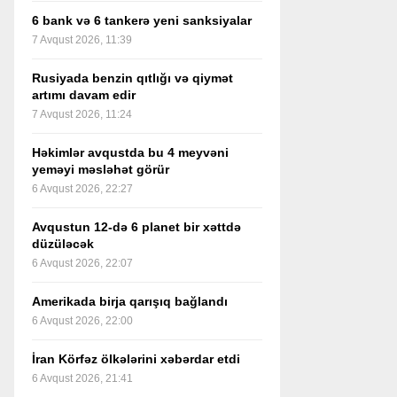
6 bank və 6 tankerə yeni sanksiyalar
7 Avqust 2026, 11:39
Rusiyada benzin qıtlığı və qiymət
artımı davam edir
7 Avqust 2026, 11:24
Həkimlər avqustda bu 4 meyvəni
yeməyi məsləhət görür
6 Avqust 2026, 22:27
Avqustun 12-də 6 planet bir xəttdə
düzüləcək
6 Avqust 2026, 22:07
Amerikada birja qarışıq bağlandı
6 Avqust 2026, 22:00
İran Körfəz ölkələrini xəbərdar etdi
6 Avqust 2026, 21:41