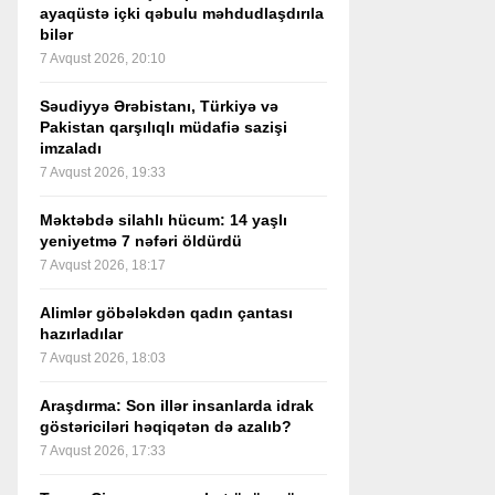
ayaqüstə içki qəbulu məhdudlaşdırıla
bilər
7 Avqust 2026, 20:10
Səudiyyə Ərəbistanı, Türkiyə və
Pakistan qarşılıqlı müdafiə sazişi
imzaladı
7 Avqust 2026, 19:33
Məktəbdə silahlı hücum: 14 yaşlı
yeniyetmə 7 nəfəri öldürdü
7 Avqust 2026, 18:17
Alimlər göbələkdən qadın çantası
hazırladılar
7 Avqust 2026, 18:03
Araşdırma: Son illər insanlarda idrak
göstəriciləri həqiqətən də azalıb?
7 Avqust 2026, 17:33