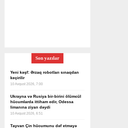
Son yazılar
Yeni kəşf: Ərzaq robotları sınaqdan
keçirilir
10 Avqust 2026, 7:00
Ukrayna və Rusiya bir-birini ölümcül
hücumlarda ittiham edir, Odessa
limanına ziyan dəydi
10 Avqust 2026, 6:51
Tayvan Çin hücumunu dəf etməyə