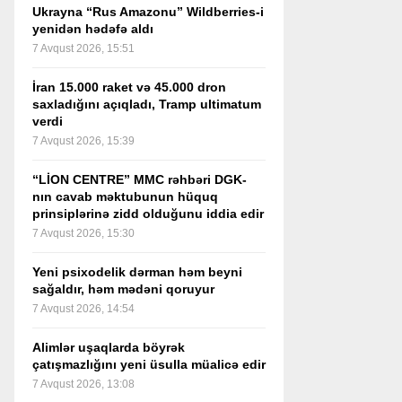
Ukrayna “Rus Amazonu” Wildberries-i
yenidən hədəfə aldı
7 Avqust 2026, 15:51
İran 15.000 raket və 45.000 dron
saxladığını açıqladı, Tramp ultimatum
verdi
7 Avqust 2026, 15:39
“LİON CENTRE” MMC rəhbəri DGK-
nın cavab məktubunun hüquq
prinsiplərinə zidd olduğunu iddia edir
7 Avqust 2026, 15:30
Yeni psixodelik dərman həm beyni
sağaldır, həm mədəni qoruyur
7 Avqust 2026, 14:54
Alimlər uşaqlarda böyrək
çatışmazlığını yeni üsulla müalicə edir
7 Avqust 2026, 13:08