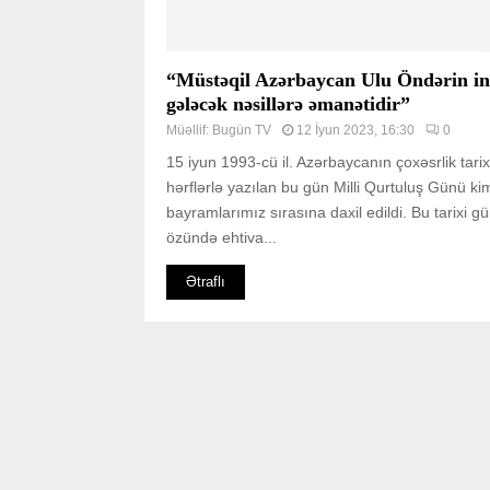
“Müstəqil Azərbaycan Ulu Öndərin in
gələcək nəsillərə əmanətidir”
Müəllif:
Bugün TV
12 İyun 2023, 16:30
0
15 iyun 1993-cü il. Azərbaycanın çoxəsrlik tarix
hərflərlə yazılan bu gün Milli Qurtuluş Günü ki
bayramlarımız sırasına daxil edildi. Bu tarixi g
özündə ehtiva...
Ətraflı