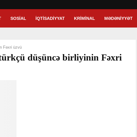
T
SOSIAL
İQTISADIYYAT
KRIMINAL
MƏDƏNIYYƏT
in Fəxri üzvü
türkçü düşüncə birliyinin Fəxri