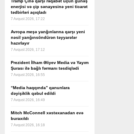
Tramp Çinə qarşı rəqabət üçün günəş
enerjisi və çip sənayesinə yeni ticarət
tədbirləri açıqladı
7 Avqust 2026, 17:22
Avropa meşə yanğınlarına qarşı yeni
nəsil yanğınsöndürən təyyarələr
hazırlayır
7 Avqust 2026, 17:12
Prezident İlham Əliyev Media və Yayım
Şurası ilə bağlı fərmanı təsdiqlədi
7 Avqust 2026, 16:55
“Media haqqında” qanunlara
dəyişiklik qəbul edildi
7 Avqust 2026, 16:49
Mitch McConnell xəstəxanadan evə
buraxıldı
7 Avqust 2026, 16:18