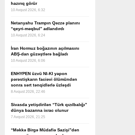
hazırıq görür
10 Avqust 2026, 6:32
Netanyahu Trampın Qəzzə planını
“qeyri-məqbul” adlandırdı
10 Avqust 2026, 6:24
İran Hormuz boğazının açılmasını
ABŞ-dan güzəştlərə bağladı
10 Avqust 2026, 6:06
ENHYPEN üzvü NI-KI yapon
pərəstişkarın faciəvi ölümündən
sonra sərt tənqidlərlə üzləşdi
8 Avqust 2026, 22:46
Sivasda yetişdirilən “Türk qızılbalığı”
dünya bazarına ixrac olunur
7 Avqust 2026, 21:25
“Məkkə Birgə Müdafiə Sazişi”dən