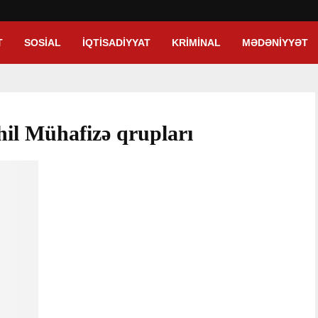
T
SOSIAL
İQTISADIYYAT
KRIMINAL
MƏDƏNIYYƏT
hil Mühafizə qrupları