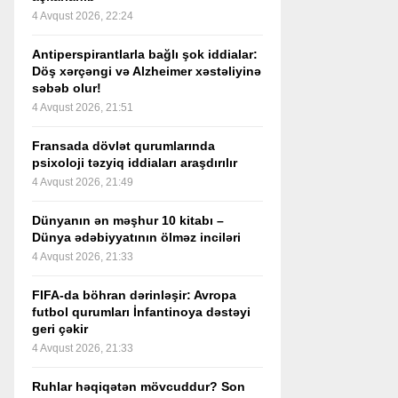
4 Avqust 2026, 22:24
Antiperspirantlarla bağlı şok iddialar:
Döş xərçəngi və Alzheimer xəstəliyinə
səbəb olur!
4 Avqust 2026, 21:51
Fransada dövlət qurumlarında
psixoloji təzyiq iddiaları araşdırılır
4 Avqust 2026, 21:49
Dünyanın ən məşhur 10 kitabı –
Dünya ədəbiyyatının ölməz inciləri
4 Avqust 2026, 21:33
FIFA-da böhran dərinləşir: Avropa
futbol qurumları İnfantinoya dəstəyi
geri çəkir
4 Avqust 2026, 21:33
Ruhlar həqiqətən mövcuddur? Son