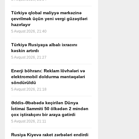
Türkiyə qlobal maliyyə mərkəzinə
çevrilmək üçün yeni vergi güzəştləri
hazırlayır
5 Avqust 2026, 21:40
Türkiyə Rusiyaya albalı ixracını
kəskin artırdı
5 Avqust 2026, 21:27
Enerji böhranı: Reklam lövhələri və
elektromobil doldurma məntəqələri
söndürüldü
5 Avqust 2026, 21:18
Əddis-Əbəbədə keçirilən Dünya
İctimai Sammiti 50 ölkədən 2 mindən
çox iştirakçını bir araya gətirdi
5 Avqust 2026, 21:11
Rusiya Kiyevə raket zərbələri endirdi