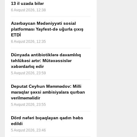
13 il uzada bilər
6 Avqust 2026, 12:38
Azərbaycan Mədəniyyəti sosial
platforması Yayfest-də uğurla çıxış
ETDİ
6 Avqust 2026, 12:35
Dünyada antibiotiklərə davamlılıq
təhlükəsi artır: Mütəxəssislər
xəbərdarlıq edir
5 Avqust 2026, 23:59
Deputat Ceyhun Məmmədov: Milli
maraqlar şəxsi ambisiyalara qurban
verilməməlidir
5 Avqust 2026, 23:55
Dörd nəfəri bıçaqlayan qadın həbs
edildi
5 Avqust 2026, 23:46