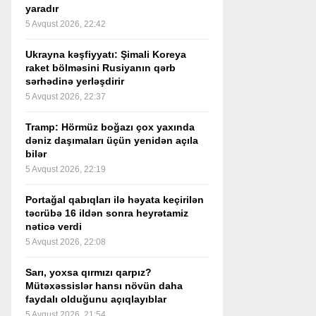
yaradır
5 Avqust 2026, 22:42
Ukrayna kəşfiyyatı: Şimali Koreya
raket bölməsini Rusiyanın qərb
sərhədinə yerləşdirir
5 Avqust 2026, 22:37
Tramp: Hörmüz boğazı çox yaxında
dəniz daşımaları üçün yenidən açıla
bilər
5 Avqust 2026, 22:19
Portağal qabıqları ilə həyata keçirilən
təcrübə 16 ildən sonra heyrətamiz
nəticə verdi
5 Avqust 2026, 22:08
Sarı, yoxsa qırmızı qarpız?
Mütəxəssislər hansı növün daha
faydalı olduğunu açıqlayıblar
5 Avqust 2026, 21:54