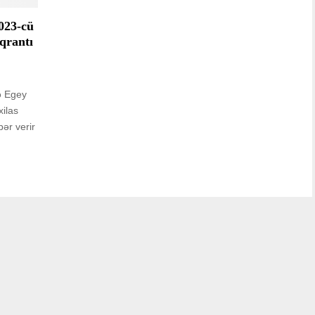
023-cü
qrantı
ə Egey
xilas
bər verir