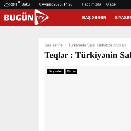
C
Baku
6 Avqust 2026, 14:28
Haqqımızda
Əlaqə
28.9
BAŞ XƏBƏR
SIYASƏ
Baş səhifə
Türkiyənin Sahil Mühafizə qrupları
Teqlər : Türkiyənin Sa
Baş xəbər
Dünya