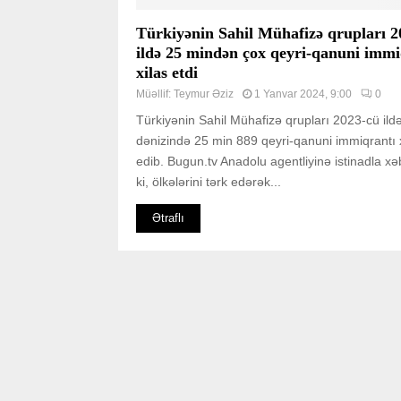
Türkiyənin Sahil Mühafizə qrupları 2
ildə 25 mindən çox qeyri-qanuni immi
xilas etdi
Müəllif:
Teymur Əziz
1 Yanvar 2024, 9:00
0
Türkiyənin Sahil Mühafizə qrupları 2023-cü ild
dənizində 25 min 889 qeyri-qanuni immiqrantı 
edib. Bugun.tv Anadolu agentliyinə istinadla xə
ki, ölkələrini tərk edərək...
Ətraflı