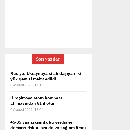
Son yazılar
Rusiya: Ukraynaya silah daşıyan iki
yük gəmisi məhv edildi
6 Avqust 2026, 14:11
Hiroşimaya atom bombası
atılmasından 81 il ötür
6 Avqust 2026, 13:04
45-65 yaş arasında bu vərdişlər
demans riskini azalda və sağlam ömrü