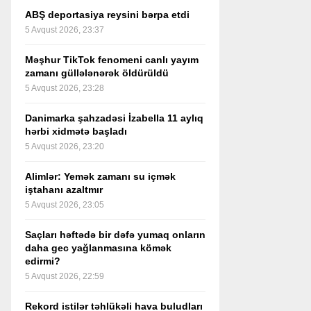
ABŞ deportasiya reysini bərpa etdi
5 Avqust 2026, 23:37
Məşhur TikTok fenomeni canlı yayım
zamanı güllələnərək öldürüldü
5 Avqust 2026, 23:28
Danimarka şahzadəsi İzabella 11 aylıq
hərbi xidmətə başladı
5 Avqust 2026, 23:20
Alimlər: Yemək zamanı su içmək
iştahanı azaltmır
5 Avqust 2026, 23:05
Saçları həftədə bir dəfə yumaq onların
daha gec yağlanmasına kömək
edirmi?
5 Avqust 2026, 22:59
Rekord istilər təhlükəli hava buludları