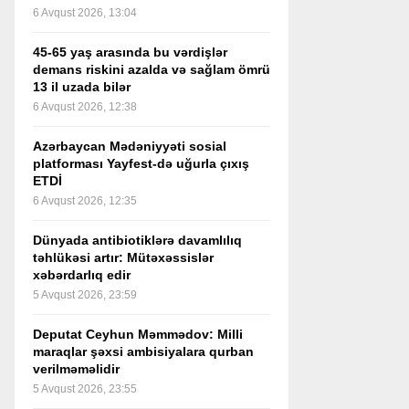
6 Avqust 2026, 13:04
45-65 yaş arasında bu vərdişlər
demans riskini azalda və sağlam ömrü
13 il uzada bilər
6 Avqust 2026, 12:38
Azərbaycan Mədəniyyəti sosial
platforması Yayfest-də uğurla çıxış
ETDİ
6 Avqust 2026, 12:35
Dünyada antibiotiklərə davamlılıq
təhlükəsi artır: Mütəxəssislər
xəbərdarlıq edir
5 Avqust 2026, 23:59
Deputat Ceyhun Məmmədov: Milli
maraqlar şəxsi ambisiyalara qurban
verilməməlidir
5 Avqust 2026, 23:55