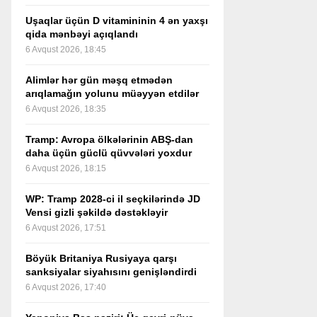
Uşaqlar üçün D vitamininin 4 ən yaxşı
qida mənbəyi açıqlandı
6 Avqust 2026, 18:45
Alimlər hər gün məşq etmədən
arıqlamağın yolunu müəyyən etdilər
6 Avqust 2026, 18:35
Tramp: Avropa ölkələrinin ABŞ-dan
daha üçün güclü qüvvələri yoxdur
6 Avqust 2026, 18:15
WP: Tramp 2028-ci il seçkilərində JD
Vensi gizli şəkildə dəstəkləyir
6 Avqust 2026, 17:51
Böyük Britaniya Rusiyaya qarşı
sanksiyalar siyahısını genişləndirdi
6 Avqust 2026, 17:40