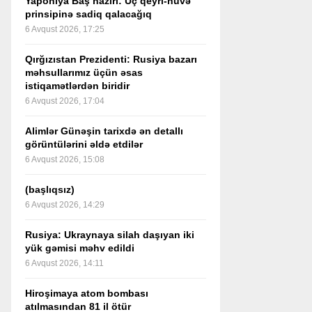
Yaponiya Baş naziri: Üç qeyri-nüvə
prinsipinə sadiq qalacağıq
6 Avqust 2026, 17:25
Qırğızıstan Prezidenti: Rusiya bazarı
məhsullarımız üçün əsas
istiqamətlərdən biridir
6 Avqust 2026, 17:04
Alimlər Günəşin tarixdə ən detallı
görüntülərini əldə etdilər
6 Avqust 2026, 15:08
(başlıqsız)
6 Avqust 2026, 14:29
Rusiya: Ukraynaya silah daşıyan iki
yük gəmisi məhv edildi
6 Avqust 2026, 14:11
Hiroşimaya atom bombası
atılmasından 81 il ötür