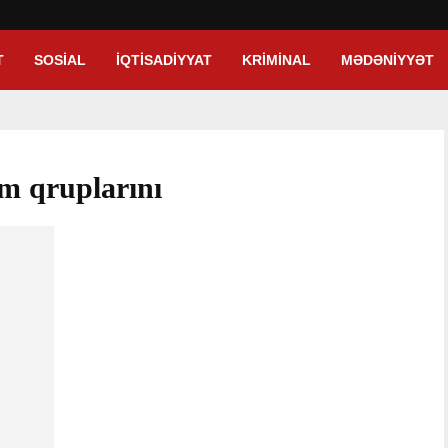
T
SOSIAL
İQTISADIYYAT
KRIMINAL
MƏDƏNIYYƏT
m qruplarını