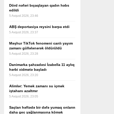
Dörd nəfəri bıçaqlayan qadın həbs
edildi
5 Avqust 2026, 23:46
ABŞ deportasiya reysini bərpa etdi
5 Avqust 2026, 23:37
Məşhur TikTok fenomeni canlı yayım
zamanı güllələnərək öldürüldü
5 Avqust 2026, 23:28
Danimarka şahzadəsi İzabella 11 aylıq
hərbi xidmətə başladı
5 Avqust 2026, 23:20
Alimlər: Yemək zamanı su içmək
iştahanı azaltmır
5 Avqust 2026, 23:05
Saçları həftədə bir dəfə yumaq onların
daha gec yağlanmasına kömək