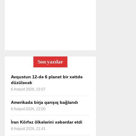
Son yazılar
Avqustun 12-də 6 planet bir xəttdə
düzüləcək
6 Avqust 2026, 22:07
Amerikada birja qarışıq bağlandı
6 Avqust 2026, 22:00
İran Körfəz ölkələrini xəbərdar etdi
6 Avqust 2026, 21:41