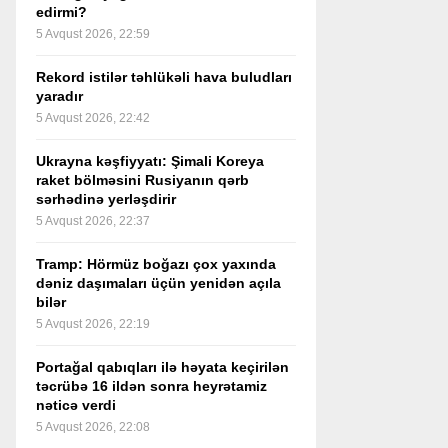
edirmi?
5 Avqust 2026, 22:59
Rekord istilər təhlükəli hava buludları
yaradır
5 Avqust 2026, 22:42
Ukrayna kəşfiyyatı: Şimali Koreya
raket bölməsini Rusiyanın qərb
sərhədinə yerləşdirir
5 Avqust 2026, 22:37
Tramp: Hörmüz boğazı çox yaxında
dəniz daşımaları üçün yenidən açıla
bilər
5 Avqust 2026, 22:19
Portağal qabıqları ilə həyata keçirilən
təcrübə 16 ildən sonra heyrətamiz
nəticə verdi
5 Avqust 2026, 22:08