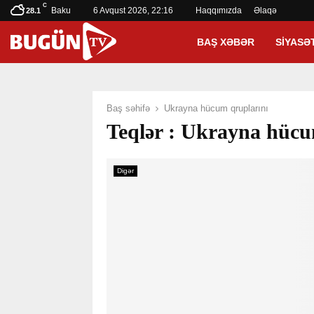
C
Baku
6 Avqust 2026, 22:16
Haqqımızda
Əlaqə
28.1
BAŞ XƏBƏR
SIYASƏ
Baş səhifə
Ukrayna hücum qruplarını
Teqlər : Ukrayna hücu
Digər