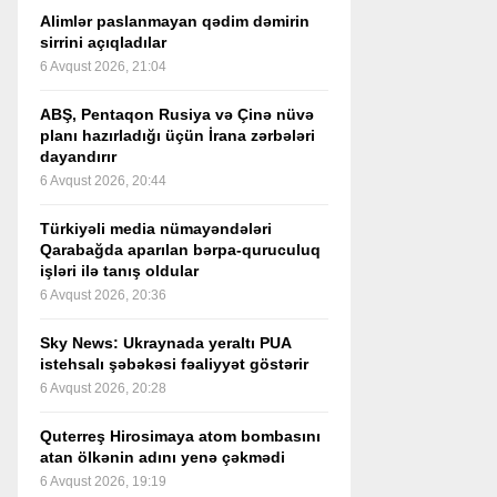
Alimlər paslanmayan qədim dəmirin
sirrini açıqladılar
6 Avqust 2026, 21:04
ABŞ, Pentaqon Rusiya və Çinə nüvə
planı hazırladığı üçün İrana zərbələri
dayandırır
6 Avqust 2026, 20:44
Türkiyəli media nümayəndələri
Qarabağda aparılan bərpa-quruculuq
işləri ilə tanış oldular
6 Avqust 2026, 20:36
Sky News: Ukraynada yeraltı PUA
istehsalı şəbəkəsi fəaliyyət göstərir
6 Avqust 2026, 20:28
Quterreş Hirosimaya atom bombasını
atan ölkənin adını yenə çəkmədi
6 Avqust 2026, 19:19