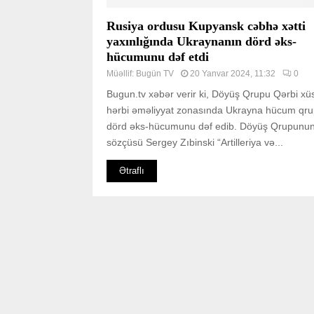
Rusiya ordusu Kupyansk cəbhə xətti
yaxınlığında Ukraynanın dörd əks-
hücumunu dəf etdi
Müəllif:
Bugün TV
20 Yanvar 2024, 11:32
0
Bugun.tv xəbər verir ki, Döyüş Qrupu Qərbi xü
hərbi əməliyyat zonasında Ukrayna hücum qrup
dörd əks-hücumunu dəf edib. Döyüş Qrupunu
sözçüsü Sergey Zıbinski “Artilleriya və...
Ətraflı