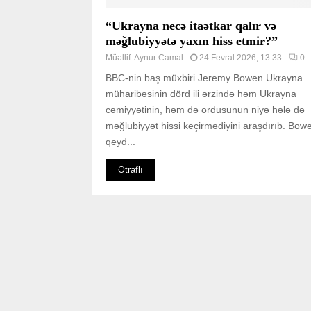
“Ukrayna necə itaətkar qalır və
məğlubiyyətə yaxın hiss etmir?”
Müəllif:
Aynur Camal
24 Fevral 2026, 13:33
0
BBC-nin baş müxbiri Jeremy Bowen Ukrayna
müharibəsinin dörd ili ərzində həm Ukrayna
cəmiyyətinin, həm də ordusunun niyə hələ də
məğlubiyyət hissi keçirmədiyini araşdırıb. Bow
qeyd...
Ətraflı