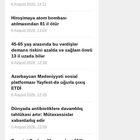
6 Avqust 2026, 14:11
Hiroşimaya atom bombası
atılmasından 81 il ötür
6 Avqust 2026, 13:04
45-65 yaş arasında bu vərdişlər
demans riskini azalda və sağlam ömrü
13 il uzada bilər
6 Avqust 2026, 12:38
Azərbaycan Mədəniyyəti sosial
platforması Yayfest-də uğurla çıxış
ETDİ
6 Avqust 2026, 12:35
Dünyada antibiotiklərə davamlılıq
təhlükəsi artır: Mütəxəssislər
xəbərdarlıq edir
5 Avqust 2026, 23:59