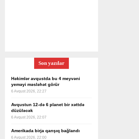
Son yazılar
Həkimlər avqustda bu 4 meyvəni
yeməyi məsləhət görür
6 Avqust 2026, 22:27
Avqustun 12-də 6 planet bir xəttdə
düzüləcək
6 Avqust 2026, 22:07
Amerikada birja qarışıq bağlandı
6 Avqust 2026, 22:00