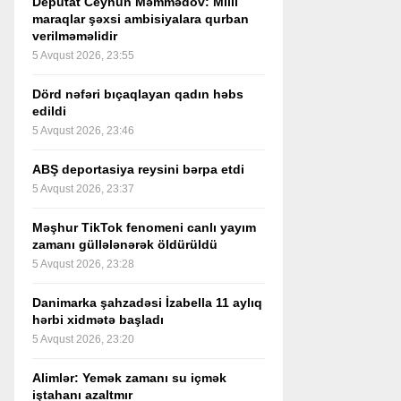
Deputat Ceyhun Məmmədov: Milli
maraqlar şəxsi ambisiyalara qurban
verilməməlidir
5 Avqust 2026, 23:55
Dörd nəfəri bıçaqlayan qadın həbs
edildi
5 Avqust 2026, 23:46
ABŞ deportasiya reysini bərpa etdi
5 Avqust 2026, 23:37
Məşhur TikTok fenomeni canlı yayım
zamanı güllələnərək öldürüldü
5 Avqust 2026, 23:28
Danimarka şahzadəsi İzabella 11 aylıq
hərbi xidmətə başladı
5 Avqust 2026, 23:20
Alimlər: Yemək zamanı su içmək
iştahanı azaltmır