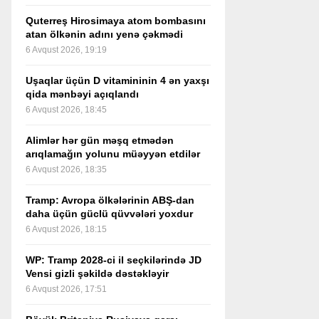
Quterreş Hirosimaya atom bombasını
atan ölkənin adını yenə çəkmədi
6 Avqust 2026, 19:19
Uşaqlar üçün D vitamininin 4 ən yaxşı
qida mənbəyi açıqlandı
6 Avqust 2026, 18:45
Alimlər hər gün məşq etmədən
arıqlamağın yolunu müəyyən etdilər
6 Avqust 2026, 18:35
Tramp: Avropa ölkələrinin ABŞ-dan
daha üçün güclü qüvvələri yoxdur
6 Avqust 2026, 18:15
WP: Tramp 2028-ci il seçkilərində JD
Vensi gizli şəkildə dəstəkləyir
6 Avqust 2026, 17:51