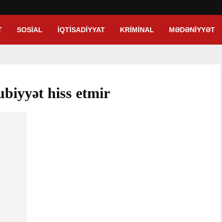
T
SOSIAL
İQTISADIYYAT
KRIMINAL
MƏDƏNIYYƏT
biyyət hiss etmir