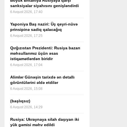
Böyük Britaniya Rusiyaya qarşı
sanksiyalar siyahısını genişləndirdi
6 Avqust 2026, 17:40
Yaponiya Baş naziri: Üç qeyri-nüvə
prinsipinə sadiq qalacağıq
6 Avqust 2026, 17:25
Qırğızıstan Prezidenti: Rusiya bazarı
məhsullarımız üçün əsas
istiqamətlərdən biridir
6 Avqust 2026, 17:04
Alimlər Günəşin tarixdə ən detallı
görüntülərini əldə etdilər
6 Avqust 2026, 15:08
(başlıqsız)
6 Avqust 2026, 14:29
Rusiya: Ukraynaya silah daşıyan iki
yük gəmisi məhv edildi