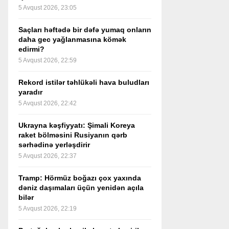
5 Avqust 2026, 23:05
Saçları həftədə bir dəfə yumaq onların
daha gec yağlanmasına kömək
edirmi?
5 Avqust 2026, 22:59
Rekord istilər təhlükəli hava buludları
yaradır
5 Avqust 2026, 22:42
Ukrayna kəşfiyyatı: Şimali Koreya
raket bölməsini Rusiyanın qərb
sərhədinə yerləşdirir
5 Avqust 2026, 22:37
Tramp: Hörmüz boğazı çox yaxında
dəniz daşımaları üçün yenidən açıla
bilər
5 Avqust 2026, 22:19