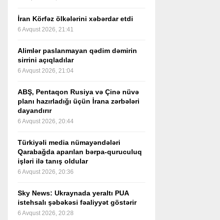
İran Körfəz ölkələrini xəbərdar etdi
6 Avqust 2026, 21:41
Alimlər paslanmayan qədim dəmirin
sirrini açıqladılar
6 Avqust 2026, 21:04
ABŞ, Pentaqon Rusiya və Çinə nüvə
planı hazırladığı üçün İrana zərbələri
dayandırır
6 Avqust 2026, 20:44
Türkiyəli media nümayəndələri
Qarabağda aparılan bərpa-quruculuq
işləri ilə tanış oldular
6 Avqust 2026, 20:36
Sky News: Ukraynada yeraltı PUA
istehsalı şəbəkəsi fəaliyyət göstərir
6 Avqust 2026, 20:28