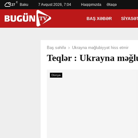
C
Baku
7 Avqust 2026, 7:04
Haqqımızda
Əlaqə
27
BAŞ XƏBƏR
SIYASƏ
Baş səhifə
Ukrayna məğlubiyyət hiss etmir
Teqlər : Ukrayna məğlu
Dünya