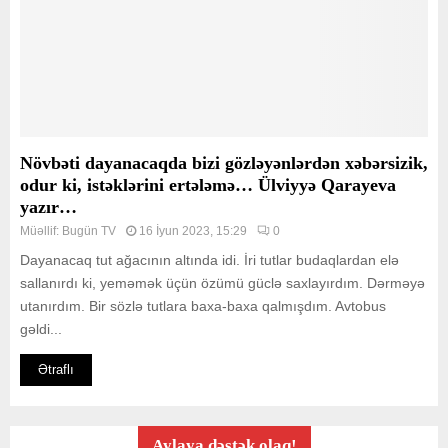
Növbəti dayanacaqda bizi gözləyənlərdən xəbərsizik,
odur ki, istəklərini ertələmə… Ülviyyə Qarayeva
yazır…
Müəllif:
Bugün TV
16 İyun 2023, 15:29
0
Dayanacaq tut ağacının altında idi. İri tutlar budaqlardan elə
sallanırdı ki, yeməmək üçün özümü güclə saxlayırdım. Dərməyə
utanırdım. Bir sözlə tutlara baxa-baxa qalmışdım. Avtobus
gəldi...
Ətraflı
Aylaya dəstək olaq!