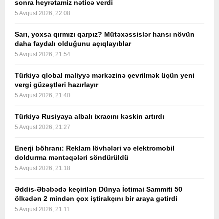
sonra heyrətamiz nəticə verdi
5 Avqust 2026, 22:08
Sarı, yoxsa qırmızı qarpız? Mütəxəssislər hansı növün
daha faydalı olduğunu açıqlayıblar
5 Avqust 2026, 21:54
Türkiyə qlobal maliyyə mərkəzinə çevrilmək üçün yeni
vergi güzəştləri hazırlayır
5 Avqust 2026, 21:40
Türkiyə Rusiyaya albalı ixracını kəskin artırdı
5 Avqust 2026, 21:27
Enerji böhranı: Reklam lövhələri və elektromobil
doldurma məntəqələri söndürüldü
5 Avqust 2026, 21:18
Əddis-Əbəbədə keçirilən Dünya İctimai Sammiti 50
ölkədən 2 mindən çox iştirakçını bir araya gətirdi
5 Avqust 2026, 21:11