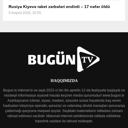
Rusiya Kiyevə raket zərbələri endirdi – 17 nəfər öldü
5 Avqust 2026, 20:55
HAQQIMIZDA
Bugun.tv internet tv və saytı 2022-ci ilin ilin aprelin 12-də fəaliyyətə başlayıb və
müstəqil informasiya siyasəti həyata keçirən media qurumudur! www.bugun.tv
Azərbaycanın ictimai, siyasi, mədəni, xüsusilə sosial həyatında baş verən
hadisələri izləyiciyə operativ, qərəzsiz və vətəndaş-dövlət maraqları qorunaraq
çatdırmağı qarşısına məqsəd qoyub. Saytdakı materialların istifadəsi zamanı
istinad edilməsi vacibdir. Məlumat internet səhifələrində istifadə edildikdə
hiperlink vasitəsi ilə istinad mütləqdir.