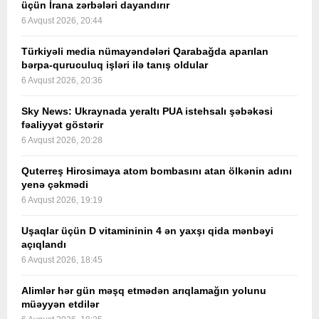
üçün İrana zərbələri dayandırır
6 Avqust 2026, 20:44
Türkiyəli media nümayəndələri Qarabağda aparılan
bərpa-quruculuq işləri ilə tanış oldular
6 Avqust 2026, 20:36
Sky News: Ukraynada yeraltı PUA istehsalı şəbəkəsi
fəaliyyət göstərir
6 Avqust 2026, 20:28
Quterreş Hirosimaya atom bombasını atan ölkənin adını
yenə çəkmədi
6 Avqust 2026, 19:19
Uşaqlar üçün D vitamininin 4 ən yaxşı qida mənbəyi
açıqlandı
6 Avqust 2026, 18:45
Alimlər hər gün məşq etmədən arıqlamağın yolunu
müəyyən etdilər