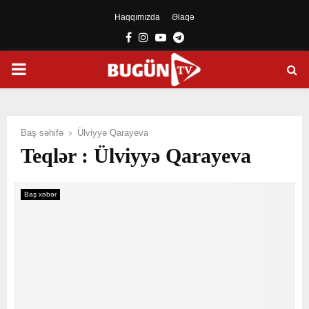
Haqqımızda
Əlaqə
Facebook
Instagram
Youtube
Telegram
PRIMARY
MENU
Baş səhifə
Ülviyyə Qarayeva
Teqlər : Ülviyyə Qarayeva
Baş xəbər