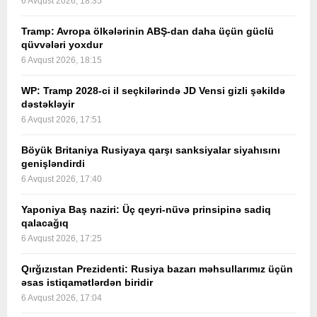
6 Avqust 2026, 18:35
Tramp: Avropa ölkələrinin ABŞ-dan daha üçün güclü
qüvvələri yoxdur
6 Avqust 2026, 18:15
WP: Tramp 2028-ci il seçkilərində JD Vensi gizli şəkildə
dəstəkləyir
6 Avqust 2026, 17:51
Böyük Britaniya Rusiyaya qarşı sanksiyalar siyahısını
genişləndirdi
6 Avqust 2026, 17:40
Yaponiya Baş naziri: Üç qeyri-nüvə prinsipinə sadiq
qalacağıq
6 Avqust 2026, 17:25
Qırğızıstan Prezidenti: Rusiya bazarı məhsullarımız üçün
əsas istiqamətlərdən biridir
6 Avqust 2026, 17:04