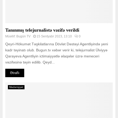
Tanınmış telejurnalistə vəzifə verildi
Müəllif:
Bugün TV
15 Sentyabr 2023, 13:10
0
Qeyri-Hökumət Təşkilatlarına Dövlət Dəstəyi Agentliyində yeni
kadr təyinatı olub. Bugun.tv xəbər verir ki, telejurnalist Ülviyyə
Qarayeva Agentliyin ictimaiyyətlə əlaqələr üzrə meneceri
vəzifəsinə təyin edilib. Qeyd...
Ətraflı
Mədəniyyət