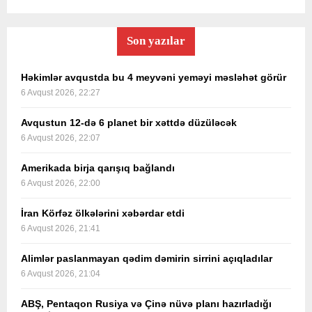
Son yazılar
Həkimlər avqustda bu 4 meyvəni yeməyi məsləhət görür
6 Avqust 2026, 22:27
Avqustun 12-də 6 planet bir xəttdə düzüləcək
6 Avqust 2026, 22:07
Amerikada birja qarışıq bağlandı
6 Avqust 2026, 22:00
İran Körfəz ölkələrini xəbərdar etdi
6 Avqust 2026, 21:41
Alimlər paslanmayan qədim dəmirin sirrini açıqladılar
6 Avqust 2026, 21:04
ABŞ, Pentaqon Rusiya və Çinə nüvə planı hazırladığı