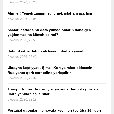
5 Avqust 2026, 23:20
Alimlər: Yemək zamanı su içmək iştahanı azaltmır
5 Avqust 2026, 23:05
Saçları həftədə bir dəfə yumaq onların daha gec
yağlanmasına kömək edirmi?
5 Avqust 2026, 22:59
Rekord istilər təhlükəli hava buludları yaradır
5 Avqust 2026, 22:42
Ukrayna kəşfiyyatı: Şimali Koreya raket bölməsini
Rusiyanın qərb sərhədinə yerləşdirir
5 Avqust 2026, 22:37
Tramp: Hörmüz boğazı çox yaxında dəniz daşımaları
üçün yenidən açıla bilər
5 Avqust 2026, 22:19
Portağal qabıqları ilə həyata keçirilən təcrübə 16 ildən