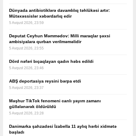
Dünyada antibiotiklərə davamlılıq təhlükəsi artır:
Mütəxəssislər xəbərdarlıq edir
5 Avqust 2026, 23:59
Deputat Ceyhun Məmmədov: Milli maraqlar şəxsi
ambisiyalara qurban verilməməlidir
5 Avqust 2026, 23:55
Dörd nəfəri bıçaqlayan qadın həbs edildi
5 Avqust 2026, 23:46
ABŞ deportasiya reysini bərpa etdi
5 Avqust 2026, 23:37
Məşhur TikTok fenomeni canlı yayım zamanı
güllələnərək öldürüldü
5 Avqust 2026, 23:28
Danimarka şahzadəsi İzabella 11 aylıq hərbi xidmətə
başladı