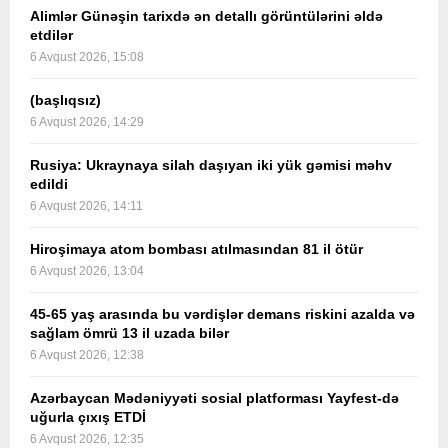
Alimlər Günəşin tarixdə ən detallı görüntülərini əldə
etdilər
6 Avqust 2026, 15:08
(başlıqsız)
6 Avqust 2026, 14:29
Rusiya: Ukraynaya silah daşıyan iki yük gəmisi məhv
edildi
6 Avqust 2026, 14:11
Hiroşimaya atom bombası atılmasından 81 il ötür
6 Avqust 2026, 13:04
45-65 yaş arasında bu vərdişlər demans riskini azalda və
sağlam ömrü 13 il uzada bilər
6 Avqust 2026, 12:38
Azərbaycan Mədəniyyəti sosial platforması Yayfest-də
uğurla çıxış ETDİ
6 Avqust 2026, 12:35