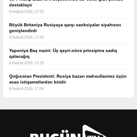
dəstəkləyir
6 Avqust 2026, 17:51
Böyük Britaniya Rusiyaya qarşı sanksiyalar siyahısını
genişləndirdi
6 Avqust 2026, 17:40
Yaponiya Baş naziri: Üç qeyri-nüvə prinsipinə sadiq
qalacağıq
6 Avqust 2026, 17:25
Qırğızıstan Prezidenti: Rusiya bazarı məhsullarımız üçün
əsas istiqamətlərdən biridir
6 Avqust 2026, 17:04