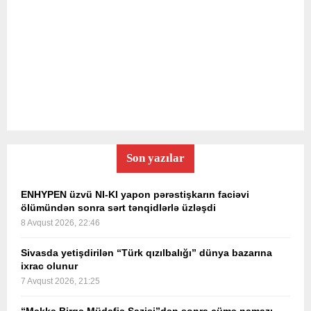
Son yazılar
ENHYPEN üzvü NI-KI yapon pərəstişkarın faciəvi
ölümündən sonra sərt tənqidlərlə üzləşdi
8 Avqust 2026, 22:46
Sivasda yetişdirilən “Türk qızılbalığı” dünya bazarına
ixrac olunur
7 Avqust 2026, 21:25
“Məkkə Birgə Müdafiə Sazişi”dən sonra cümə namazı