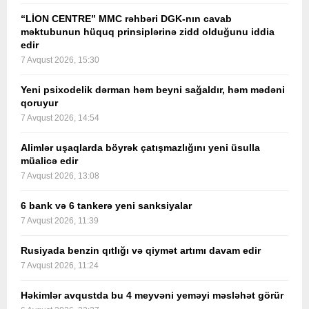
“LİON CENTRE” MMC rəhbəri DGK-nın cavab
məktubunun hüquq prinsiplərinə zidd olduğunu iddia
edir
7 Avqust 2026, 15:30
Yeni psixodelik dərman həm beyni sağaldır, həm mədəni
qoruyur
7 Avqust 2026, 14:54
Alimlər uşaqlarda böyrək çatışmazlığını yeni üsulla
müalicə edir
7 Avqust 2026, 13:08
6 bank və 6 tankerə yeni sanksiyalar
7 Avqust 2026, 11:39
Rusiyada benzin qıtlığı və qiymət artımı davam edir
7 Avqust 2026, 11:24
Həkimlər avqustda bu 4 meyvəni yeməyi məsləhət görür