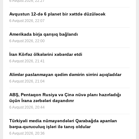
6 Avqust 2026, 22:27
Avqustun 12-də 6 planet bir xəttdə düzüləcək
6 Avqust 2026, 22:07
Amerikada birja qarışıq bağlandı
6 Avqust 2026, 22:00
İran Körfəz ölkələrini xəbərdar etdi
6 Avqust 2026, 21:41
Alimlər paslanmayan qədim dəmirin sirrini açıqladılar
6 Avqust 2026, 21:04
ABŞ, Pentaqon Rusiya və Çinə nüvə planı hazırladığı
üçün İrana zərbələri dayandırır
6 Avqust 2026, 20:44
Türkiyəli media nümayəndələri Qarabağda aparılan
bərpa-quruculuq işləri ilə tanış oldular
6 Avqust 2026, 20:36