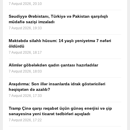
7 Avqust 2026, 20:10
Səudiyyə Ərəbistanı, Türkiyə və Pakistan qarşılıqlı
müdafiə sazişi imzaladı
7 Avqust 2026, 19:33
Məktəbdə silahlı hücum: 14 yaşlı yeniyetmə 7 nəfəri
öldürdü
7 Avqust 2026, 18:17
Alimlər göbələkdən qadın çantası hazırladılar
7 Avqust 2026, 18:03
Araşdırma: Son illər insanlarda idrak göstəriciləri
həqiqətən də azalıb?
7 Avqust 2026, 17:33
Tramp Çinə qarşı rəqabət üçün günəş enerjisi və çip
sənayesinə yeni ticarət tədbirləri açıqladı
7 Avqust 2026, 17:22