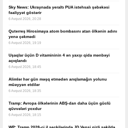
Sky News: Ukraynada yeraltı PUA istehsalı şəbəkəsi
fəaliyyət göstərir
6 Avqust 2026, 20:28
Quterreş Hirosimaya atom bombasını atan ölkənin adını
yenə çəkmədi
6 Avqust 2026, 19:19
Uşaqlar üçün D vitamininin 4 ən yaxşı qida mənbəyi
açıqlandı
6 Avqust 2026, 18:45
Alimlər hər gün məşq etmədən arıqlamağın yolunu
müəyyən etdilər
6 Avqust 2026, 18:35
Tramp: Avropa ölkələrinin ABŞ-dan daha üçün güclü
qüvvələri yoxdur
6 Avqust 2026, 18:15
WP: Tramp 2028-ci il seçkilərində JD Vensi gizli şəkildə