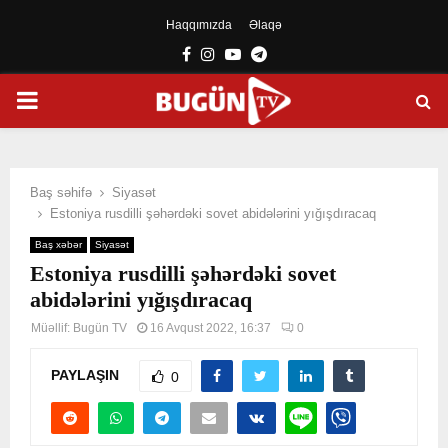
Haqqımızda
Əlaqə
Facebook
Instagram
Youtube
Telegram
PRIMARY
MENU
Baş səhifə
Siyasət
Estoniya rusdilli şəhərdəki sovet abidələrini yığışdıracaq
Baş xəbər
Siyasət
Estoniya rusdilli şəhərdəki sovet
abidələrini yığışdıracaq
Müəllif:
Bugün TV
16 Avqust 2022, 16:37
0
PAYLAŞIN
0