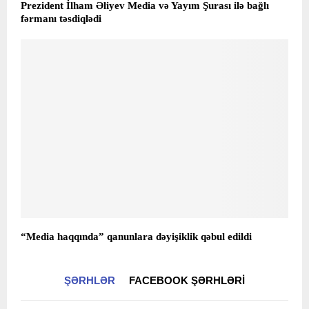
Prezident İlham Əliyev Media və Yayım Şurası ilə bağlı
fərmanı təsdiqlədi
“Media haqqında” qanunlara dəyişiklik qəbul edildi
ŞƏRHLƏR
FACEBOOK ŞƏRHLƏRI