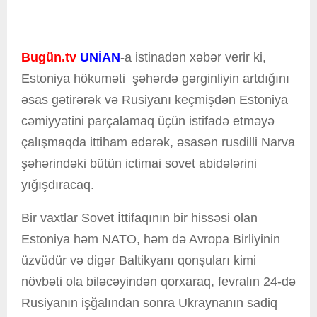
Bugün.tv
UNİAN
-a istinadən xəbər verir ki,
Estoniya hökuməti şəhərdə gərginliyin artdığını
əsas gətirərək və Rusiyanı keçmişdən Estoniya
cəmiyyətini parçalamaq üçün istifadə etməyə
çalışmaqda ittiham edərək, əsasən rusdilli Narva
şəhərindəki bütün ictimai sovet abidələrini
yığışdıracaq.
Bir vaxtlar Sovet İttifaqının bir hissəsi olan
Estoniya həm NATO, həm də Avropa Birliyinin
üzvüdür və digər Baltikyanı qonşuları kimi
növbəti ola biləcəyindən qorxaraq, fevralın 24-də
Rusiyanın işğalından sonra Ukraynanın sadiq