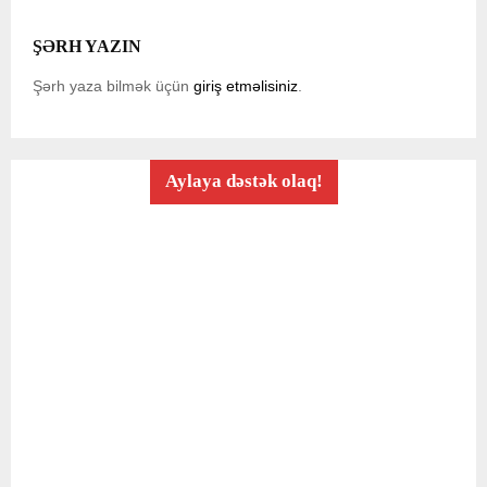
ŞƏRH YAZIN
Şərh yaza bilmək üçün
giriş etməlisiniz
.
Aylaya dəstək olaq!