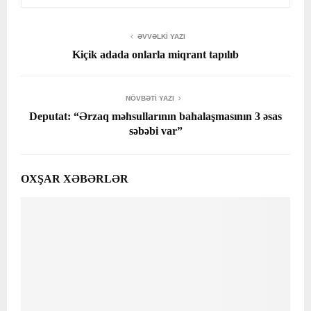
ƏVVƏLKI YAZI
Kiçik adada onlarla miqrant tapılıb
NÖVBƏTI YAZI
Deputat: “Ərzaq məhsullarının bahalaşmasının 3 əsas
səbəbi var”
OXŞAR XƏBƏRLƏR