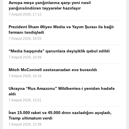
Avropa meşə yanğınlarına qarşı yeni nəsil
yanğınsöndürən təyyarələr hazırlayır
7 Avqust 2026, 17:12
Prezident İlham Əliyev Media və Yayım Şurası ilə bağlı
fərmanı təsdiqlədi
7 Avqust 2026, 16:55
“Media haqqında” qanunlara dəyişiklik qəbul edildi
7 Avqust 2026, 16:49
Mitch McConnell xəstəxanadan evə buraxıldı
7 Avqust 2026, 16:18
Ukrayna “Rus Amazonu” Wildberries-i yenidən hədəfə
aldı
7 Avqust 2026, 15:51
İran 15.000 raket və 45.000 dron saxladığını açıqladı,
Tramp ultimatum verdi
7 Avqust 2026, 15:39