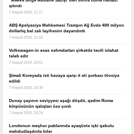
qılındı
7 Avqust 2026, 21:17
ABŞ Apelyasiya Məhkəməsi Trampın Ağ Evdə 400 milyon
dollarlıq bal zalı layihəsini dayandırdı
7 Avqust 2026, 21:02
Volkswagen-in əsas səhmdarları şirkətdə təcili islahat
tələb edir
7 Avqust 2026, 20:51
Şimali Koreyada isti havaya qarşı it əti şorbası tövsiyə
edildi
7 Avqust 2026, 20:36
Dunay çayının səviyyəsi aşağı düşdü, qədim Roma
körpüsünün qalıqları üzə çıxdı
7 Avqust 2026, 20:24
Londonun məşhur pablarında ayaqüstə içki qəbulu
məhdudlaşdırıla bilər