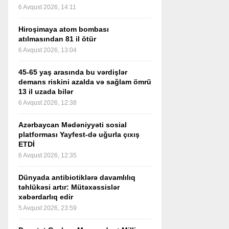
6 Avqust 2026, 14:11
Hiroşimaya atom bombası
atılmasından 81 il ötür
6 Avqust 2026, 13:04
45-65 yaş arasında bu vərdişlər
demans riskini azalda və sağlam ömrü
13 il uzada bilər
6 Avqust 2026, 12:38
Azərbaycan Mədəniyyəti sosial
platforması Yayfest-də uğurla çıxış
ETDİ
6 Avqust 2026, 12:35
Dünyada antibiotiklərə davamlılıq
təhlükəsi artır: Mütəxəssislər
xəbərdarlıq edir
5 Avqust 2026, 23:59