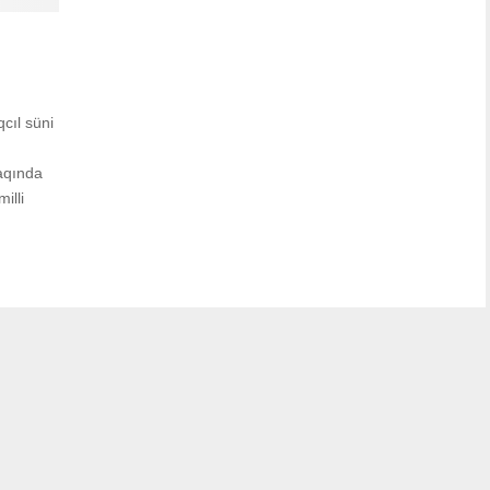
cıl süni
faqında
illi