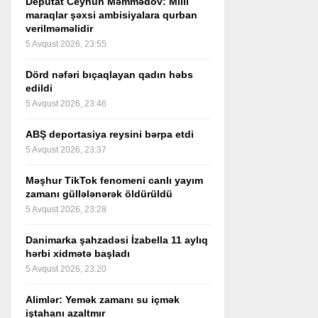
Deputat Ceyhun Məmmədov: Milli
maraqlar şəxsi ambisiyalara qurban
verilməməlidir
5 Avqust 2026, 23:55
Dörd nəfəri bıçaqlayan qadın həbs
edildi
5 Avqust 2026, 23:46
ABŞ deportasiya reysini bərpa etdi
5 Avqust 2026, 23:37
Məşhur TikTok fenomeni canlı yayım
zamanı güllələnərək öldürüldü
5 Avqust 2026, 23:28
Danimarka şahzadəsi İzabella 11 aylıq
hərbi xidmətə başladı
5 Avqust 2026, 23:20
Alimlər: Yemək zamanı su içmək
iştahanı azaltmır