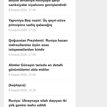
Böyük Britaniya Rusiyaya qarşı
sanksiyalar siyahısını genişləndirdi
6 Avqust 2026, 17:40
Yaponiya Baş naziri: Üç qeyri-nüvə
prinsipinə sadiq qalacağıq
6 Avqust 2026, 17:25
Qırğızıstan Prezidenti: Rusiya bazarı
məhsullarımız üçün əsas
istiqamətlərdən biridir
6 Avqust 2026, 17:04
Alimlər Günəşin tarixdə ən detallı
görüntülərini əldə etdilər
6 Avqust 2026, 15:08
(başlıqsız)
6 Avqust 2026, 14:29
Rusiya: Ukraynaya silah daşıyan iki
yük gəmisi məhv edildi