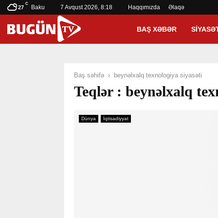
C
Baku
7 Avqust 2026, 8:18
Haqqımızda
Əlaqə
27
BAŞ XƏBƏR
SIYASƏ
Baş səhifə
beynəlxalq texnologiya siyasəti
Teqlər : beynəlxalq tex
Dünya
İqtisadiyyat