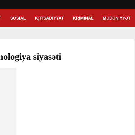
T
SOSIAL
İQTISADIYYAT
KRIMINAL
MƏDƏNIYYƏT
nologiya siyasəti