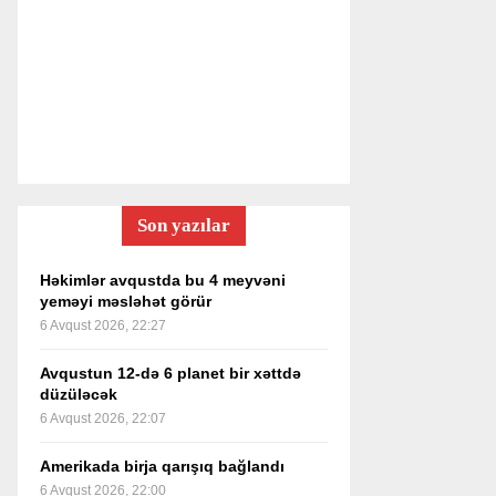
Son yazılar
Həkimlər avqustda bu 4 meyvəni
yeməyi məsləhət görür
6 Avqust 2026, 22:27
Avqustun 12-də 6 planet bir xəttdə
düzüləcək
6 Avqust 2026, 22:07
Amerikada birja qarışıq bağlandı
6 Avqust 2026, 22:00