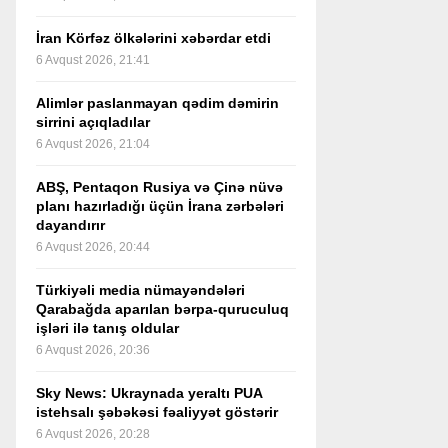
İran Körfəz ölkələrini xəbərdar etdi
6 Avqust 2026, 21:41
Alimlər paslanmayan qədim dəmirin
sirrini açıqladılar
6 Avqust 2026, 21:04
ABŞ, Pentaqon Rusiya və Çinə nüvə
planı hazırladığı üçün İrana zərbələri
dayandırır
6 Avqust 2026, 20:44
Türkiyəli media nümayəndələri
Qarabağda aparılan bərpa-quruculuq
işləri ilə tanış oldular
6 Avqust 2026, 20:36
Sky News: Ukraynada yeraltı PUA
istehsalı şəbəkəsi fəaliyyət göstərir
6 Avqust 2026, 20:28