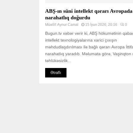
ABŞ-ın süni intellekt qərarı Avropada
narahatlıq doğurdu
Müəllif:
Aynur Camal
15 İyun 2026, 20:16
0
Bugun.tv xəbər verir ki, ABŞ hökumətinin qabaq
intellekt texnologiyalarına xarici çıxışın
məhdudlaşdırılması ilə bağlı qərarı Avropa İtti
narahatlıq yaradıb. Məlumata görə, Vaşinqton m
təhlükəsizlik...
Ətraflı