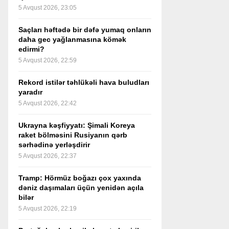
5 Avqust 2026, 23:05
Saçları həftədə bir dəfə yumaq onların
daha gec yağlanmasına kömək
edirmi?
5 Avqust 2026, 22:59
Rekord istilər təhlükəli hava buludları
yaradır
5 Avqust 2026, 22:42
Ukrayna kəşfiyyatı: Şimali Koreya
raket bölməsini Rusiyanın qərb
sərhədinə yerləşdirir
5 Avqust 2026, 22:37
Tramp: Hörmüz boğazı çox yaxında
dəniz daşımaları üçün yenidən açıla
bilər
5 Avqust 2026, 22:19