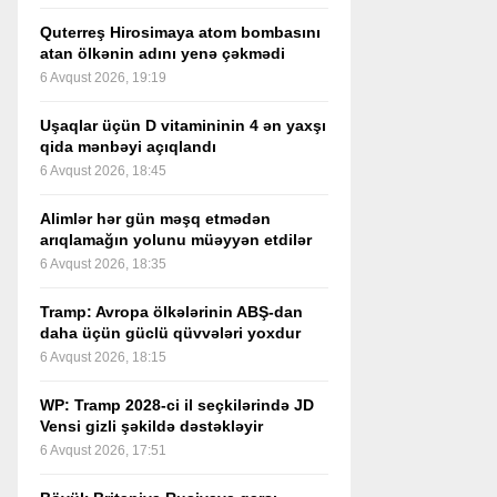
Quterreş Hirosimaya atom bombasını
atan ölkənin adını yenə çəkmədi
6 Avqust 2026, 19:19
Uşaqlar üçün D vitamininin 4 ən yaxşı
qida mənbəyi açıqlandı
6 Avqust 2026, 18:45
Alimlər hər gün məşq etmədən
arıqlamağın yolunu müəyyən etdilər
6 Avqust 2026, 18:35
Tramp: Avropa ölkələrinin ABŞ-dan
daha üçün güclü qüvvələri yoxdur
6 Avqust 2026, 18:15
WP: Tramp 2028-ci il seçkilərində JD
Vensi gizli şəkildə dəstəkləyir
6 Avqust 2026, 17:51