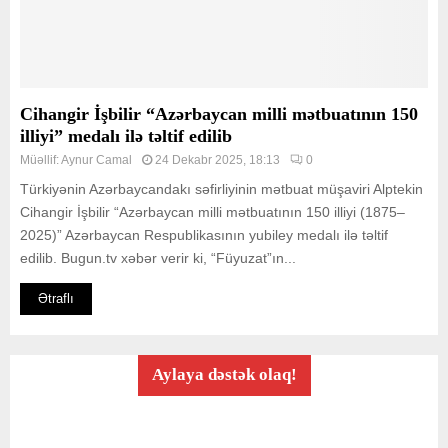
Cihangir İşbilir “Azərbaycan milli mətbuatının 150
illiyi” medalı ilə təltif edilib
Müəllif:
Aynur Camal
24 Dekabr 2025, 18:13
0
Türkiyənin Azərbaycandakı səfirliyinin mətbuat müşaviri Alptekin
Cihangir İşbilir “Azərbaycan milli mətbuatının 150 illiyi (1875–
2025)” Azərbaycan Respublikasının yubiley medalı ilə təltif
edilib. Bugun.tv xəbər verir ki, “Füyuzat”ın...
Ətraflı
Aylaya dəstək olaq!