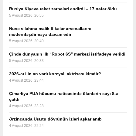
Rusiya Kiyevə raket zərbələri endirdi – 17 nəfər öldü
5 Avqust 2026, 20:55
Nüvə silahına malik ölkələr arsenallarını
modernləşdirməyə davam edir
5 Avqust 2026, 20:40
Çində dünyanın ilk “Robot 6S” mərkəzi istifadəyə verildi
5 Avqust 2026, 20:33
2026-cı ilin ən varlı koreyalı aktrisası kimdir?
4 Avqust 2026, 23:44
Çimərliyə PUA hücumu nəticəsində ölənlərin sayı 8-ə
çatdı
4 Avqust 2026, 23:28
Ərzincanda Urartu dövrünün izləri aşkarlanıb
4 Avqust 2026, 22:24