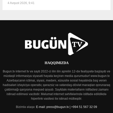
4 Avqust 2026, 9:41
HAQQIMIZDA
Bugun.tv internet tv və saytı 2022-ci ilin ilin aprelin 12-də fəaliyyətə başlayıb və
müstəqil informasiya siyasəti həyata keçirən media qurumudur! www.bugun.tv
Azərbaycanın ictimai, siyasi, mədəni, xüsusilə sosial həyatında baş verən
hadisələri izləyiciyə operativ, qərəzsiz və vətəndaş-dövlət maraqları qorunaraq
çatdırmağı qarşısına məqsəd qoyub. Saytdakı materialların istifadəsi zamanı
istinad edilməsi vacibdir. Məlumat internet səhifələrində istifadə edildikdə
hiperlink vasitəsi ilə istinad mütləqdir.
Bizimlə əlaqə:
E-mail: press@bugun.tv | +994 51 567 32 09