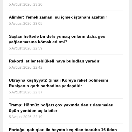
5 Avqust 2026, 23:20
Alimlər: Yemək zamanı su içmək iştahanı azaltmır
5 Avqust 2026, 23:05
Saçları həftədə bir dəfə yumaq onların daha gec
yağlanmasına kömək edirmi?
5 Avqust 2026, 22:59
Rekord istilər təhlükəli hava buludları yaradır
5 Avqust 2026, 22:42
Ukrayna kəşfiyyatı: Şimali Koreya raket bölməsini
Rusiyanın qərb sərhədinə yerləşdirir
5 Avqust 2026, 22:37
Tramp: Hörmüz boğazı çox yaxında dəniz daşımaları
üçün yenidən açıla bilər
5 Avqust 2026, 22:19
Portağal qabıqları ilə həyata keçirilən təcrübə 16 ildən