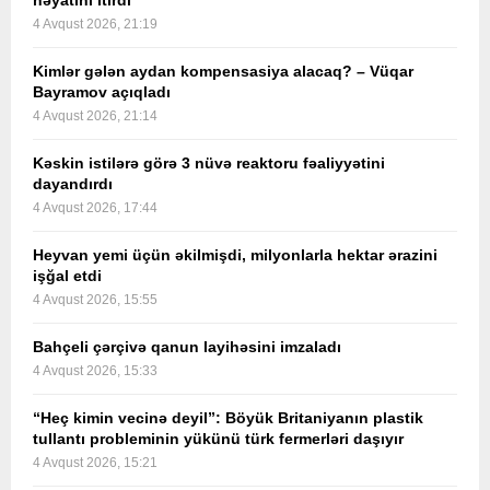
həyatını itirdi
4 Avqust 2026, 21:19
Kimlər gələn aydan kompensasiya alacaq? – Vüqar
Bayramov açıqladı
4 Avqust 2026, 21:14
Kəskin istilərə görə 3 nüvə reaktoru fəaliyyətini
dayandırdı
4 Avqust 2026, 17:44
Heyvan yemi üçün əkilmişdi, milyonlarla hektar ərazini
işğal etdi
4 Avqust 2026, 15:55
Bahçeli çərçivə qanun layihəsini imzaladı
4 Avqust 2026, 15:33
“Heç kimin vecinə deyil”: Böyük Britaniyanın plastik
tullantı probleminin yükünü türk fermerləri daşıyır
4 Avqust 2026, 15:21