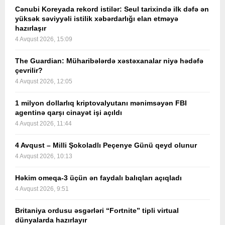
Cənubi Koreyada rekord istilər: Seul tarixində ilk dəfə ən
yüksək səviyyəli istilik xəbərdarlığı elan etməyə
hazırlaşır
4 Avqust 2026, 15:09
The Guardian: Müharibələrdə xəstəxanalar niyə hədəfə
çevrilir?
4 Avqust 2026, 12:05
1 milyon dollarlıq kriptovalyutanı mənimsəyən FBI
agentinə qarşı cinayət işi açıldı
4 Avqust 2026, 11:44
4 Avqust – Milli Şokoladlı Peçenye Günü qeyd olunur
4 Avqust 2026, 10:13
Həkim omeqa-3 üçün ən faydalı balıqları açıqladı
4 Avqust 2026, 9:51
Britaniya ordusu əsgərləri “Fortnite” tipli virtual
dünyalarda hazırlayır