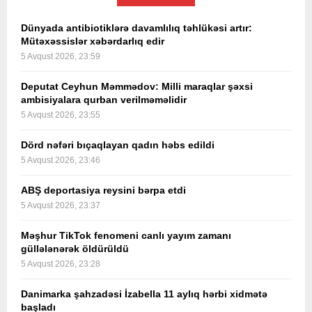
Dünyada antibiotiklərə davamlılıq təhlükəsi artır:
Mütəxəssislər xəbərdarlıq edir
5 Avqust 2026, 23:59
Deputat Ceyhun Məmmədov: Milli maraqlar şəxsi
ambisiyalara qurban verilməməlidir
5 Avqust 2026, 23:55
Dörd nəfəri bıçaqlayan qadın həbs edildi
5 Avqust 2026, 23:46
ABŞ deportasiya reysini bərpa etdi
5 Avqust 2026, 23:37
Məşhur TikTok fenomeni canlı yayım zamanı
güllələnərək öldürüldü
5 Avqust 2026, 23:28
Danimarka şahzadəsi İzabella 11 aylıq hərbi xidmətə
başladı