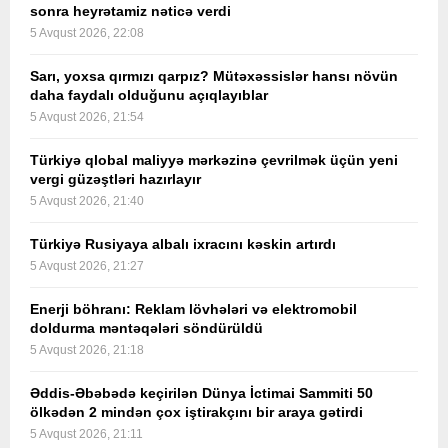
sonra heyrətamiz nəticə verdi
5 Avqust 2026, 22:08
Sarı, yoxsa qırmızı qarpız? Mütəxəssislər hansı növün
daha faydalı olduğunu açıqlayıblar
5 Avqust 2026, 21:54
Türkiyə qlobal maliyyə mərkəzinə çevrilmək üçün yeni
vergi güzəştləri hazırlayır
5 Avqust 2026, 21:40
Türkiyə Rusiyaya albalı ixracını kəskin artırdı
5 Avqust 2026, 21:27
Enerji böhranı: Reklam lövhələri və elektromobil
doldurma məntəqələri söndürüldü
5 Avqust 2026, 21:18
Əddis-Əbəbədə keçirilən Dünya İctimai Sammiti 50
ölkədən 2 mindən çox iştirakçını bir araya gətirdi
5 Avqust 2026, 21:11