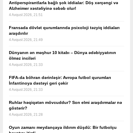
Antiperspirantlarla bağlı şok iddialar: Döş xərçəngi və
Alzheimer xəstəliyinə səbəb olur!
4 Avqust 2026, 21:51
Fransada dövlət qurumlarında psixoloji təzyiq iddiaları
araşdırılır
4 Avqust 2026, 21:49
Dünyanın ən məşhur 10 kitabı – Dünya ədəbiyyatının
ölməz inciləri
4 Avqust 2026, 21:33
FIFA-da böhran dərinləşir: Avropa futbol qurumları
İnfantinoya dəstəyi geri çəkir
4 Avqust 2026, 21:33
Ruhlar həqiqətən mövcuddur? Son elmi araşdırmalar nə
göstərir?
4 Avqust 2026, 21:28
Oyun zamanı meydançaya ildırım düşdü: Bir futbolçu