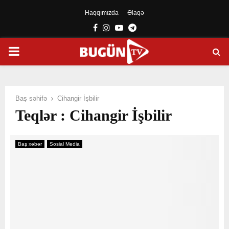
Haqqımızda
Əlaqə
Facebook
Instagram
Youtube
Telegram
PRIMARY
MENU
Baş səhifə
Cihangir İşbilir
Teqlər : Cihangir İşbilir
Baş xəbər
Sosial Media