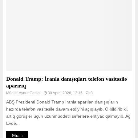
Donald Tramp: İranla danışıqları telefon vasitəsilə
aparırıq
Müəllif:
Aynur Camal
30 Aprel 2026, 13:16
0
ABŞ Prezidenti Donald Tramp İranla aparılan danışıqların
hazırda telefon vasitəsilə davam etdiyini açıqlayıb. O bildirib ki,
artıq görüşlər üçün uzunmüddətli səfərlərə ehtiyac qalmayıb. Ağ
Evdə...
Ətraflı