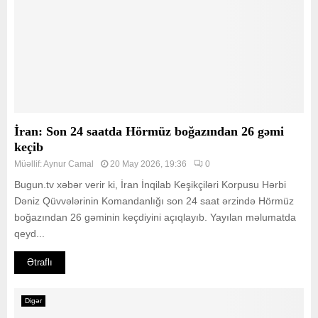
İran: Son 24 saatda Hörmüz boğazından 26 gəmi
keçib
Müəllif:
Aynur Camal
20 May 2026, 19:36
0
Bugun.tv xəbər verir ki, İran İnqilab Keşikçiləri Korpusu Hərbi
Dəniz Qüvvələrinin Komandanlığı son 24 saat ərzində Hörmüz
boğazından 26 gəminin keçdiyini açıqlayıb. Yayılan məlumatda
qeyd...
Ətraflı
Digər