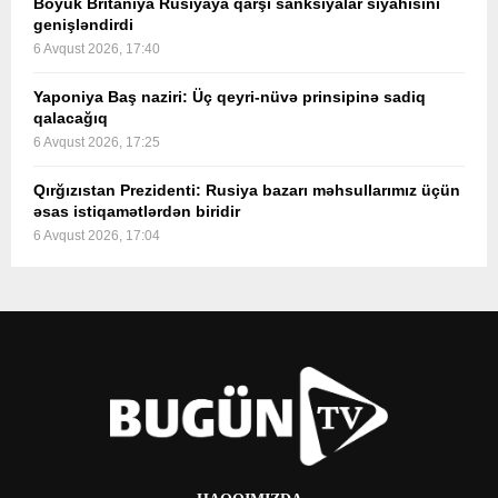
Böyük Britaniya Rusiyaya qarşı sanksiyalar siyahısını
genişləndirdi
6 Avqust 2026, 17:40
Yaponiya Baş naziri: Üç qeyri-nüvə prinsipinə sadiq
qalacağıq
6 Avqust 2026, 17:25
Qırğızıstan Prezidenti: Rusiya bazarı məhsullarımız üçün
əsas istiqamətlərdən biridir
6 Avqust 2026, 17:04