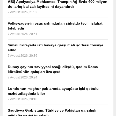
ABŞ Apelyasiya Məhkəməsi Trampın Ağ Evdə 400 milyon
dollarlıq bal zalı layihəsini dayandırdı
7 Avqust 2026, 21:02
Volkswagen-in əsas səhmdarları şirkətdə təcili islahat
tələb edir
7 Avqust 2026, 20:51
Şimali Koreyada isti havaya qarşı it əti şorbası tövsiyə
edildi
7 Avqust 2026, 20:36
Dunay çayının səviyyəsi aşağı düşdü, qədim Roma
körpüsünün qalıqları üzə çıxdı
7 Avqust 2026, 20:24
Londonun məşhur pablarında ayaqüstə içki qəbulu
məhdudlaşdırıla bilər
7 Avqust 2026, 20:10
Səudiyyə Ərəbistanı, Türkiyə və Pakistan qarşılıqlı
müdafiə sazişi imzaladı