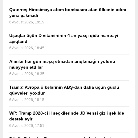
Quterreş Hirosimaya atom bombasını atan ölkənin adını
yenə çəkmədi
6 Avqust 2026, 19:19
Uşaqlar üçün D vitamininin 4 ən yaxşı qida mənbəyi
açıqlandı
6 Avqust 2026, 18:45
Alimlər hər gün məşq etmədən arıqlamağın yolunu
müəyyən etdilər
6 Avqust 2026, 18:35
Tramp: Avropa ölkələrinin ABŞ-dan daha üçün güclü
qüvvələri yoxdur
6 Avqust 2026, 18:15
WP: Tramp 2028-ci il seçkilərində JD Vensi gizli şəkildə
dəstəkləyir
6 Avqust 2026, 17:51