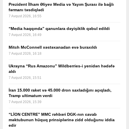
Prezident İlham Əliyev Media və Yayım Şurası ilə bağlı
fərmanı təsdiqlədi
7 Avqust 2026, 16:55
“Media haqqında” qanunlara dəyişiklik qəbul edildi
7 Avqust 2026, 16:49
Mitch McConnell xəstəxanadan evə buraxıldı
7 Avqust 2026, 16:18
Ukrayna “Rus Amazonu” Wildberries-i yenidən hədəfə
aldı
7 Avqust 2026, 15:51
İran 15.000 raket və 45.000 dron saxladığını açıqladı,
Tramp ultimatum verdi
7 Avqust 2026, 15:39
“LİON CENTRE” MMC rəhbəri DGK-nın cavab
məktubunun hüquq prinsiplərinə zidd olduğunu iddia
edir