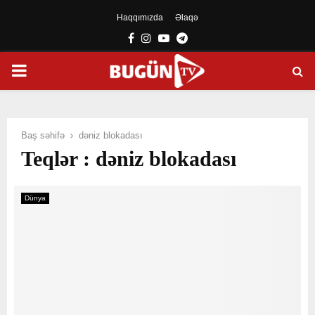
Haqqımızda
Əlaqə
Facebook
Instagram
Youtube
Telegram
PRIMARY
MENU
Baş səhifə
dəniz blokadası
Teqlər : dəniz blokadası
Dünya