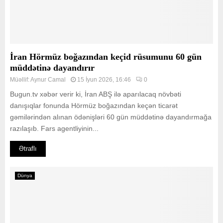
İran Hörmüz boğazından keçid rüsumunu 60 gün
müddətinə dayandırır
Müəllif:
Aynur Camal
15 İyun 2026, 16:46
0
Bugun.tv xəbər verir ki, İran ABŞ ilə aparılacaq növbəti
danışıqlar fonunda Hörmüz boğazından keçən ticarət
gəmilərindən alınan ödənişləri 60 gün müddətinə dayandırmağa
razılaşıb. Fars agentliyinin...
Ətraflı
Dünya