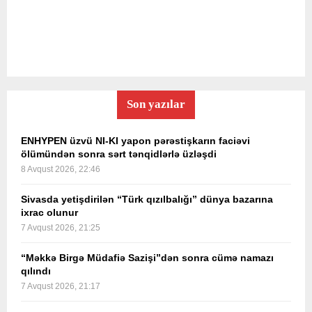
Son yazılar
ENHYPEN üzvü NI-KI yapon pərəstişkarın faciəvi
ölümündən sonra sərt tənqidlərlə üzləşdi
8 Avqust 2026, 22:46
Sivasda yetişdirilən “Türk qızılbalığı” dünya bazarına
ixrac olunur
7 Avqust 2026, 21:25
“Məkkə Birgə Müdafiə Sazişi”dən sonra cümə namazı
qılındı
7 Avqust 2026, 21:17