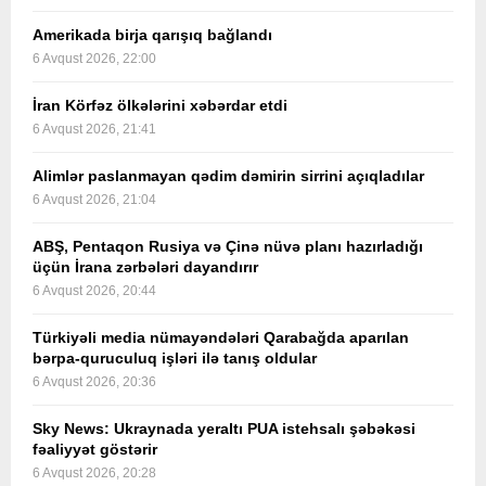
Amerikada birja qarışıq bağlandı
6 Avqust 2026, 22:00
İran Körfəz ölkələrini xəbərdar etdi
6 Avqust 2026, 21:41
Alimlər paslanmayan qədim dəmirin sirrini açıqladılar
6 Avqust 2026, 21:04
ABŞ, Pentaqon Rusiya və Çinə nüvə planı hazırladığı
üçün İrana zərbələri dayandırır
6 Avqust 2026, 20:44
Türkiyəli media nümayəndələri Qarabağda aparılan
bərpa-quruculuq işləri ilə tanış oldular
6 Avqust 2026, 20:36
Sky News: Ukraynada yeraltı PUA istehsalı şəbəkəsi
fəaliyyət göstərir
6 Avqust 2026, 20:28