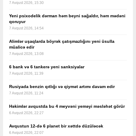
7 Avqust 2026, 15:30
Yeni psixodelik dərman həm beyni sağaldır, həm mədəni
qoruyur
7 Avqust 2026, 14:54
Alimlər uşaqlarda böyrək çatışmazlığını yeni üsulla
müalicə edir
7 Avqust 2026, 13:08
6 bank və 6 tankerə yeni sanksiyalar
7 Avqust 2026, 11:39
Rusiyada benzin qıtlığı və qiymət artımı davam edir
7 Avqust 2026, 11:24
Həkimlər avqustda bu 4 meyvəni yeməyi məsləhət görür
6 Avqust 2026, 22:27
Avqustun 12-də 6 planet bir xəttdə düzüləcək
6 Avqust 2026, 22:07