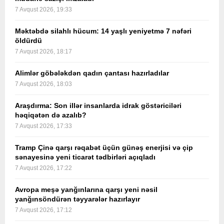
7 Avqust 2026, 19:33
Məktəbdə silahlı hücum: 14 yaşlı yeniyetmə 7 nəfəri
öldürdü
7 Avqust 2026, 18:17
Alimlər göbələkdən qadın çantası hazırladılar
7 Avqust 2026, 18:03
Araşdırma: Son illər insanlarda idrak göstəriciləri
həqiqətən də azalıb?
7 Avqust 2026, 17:33
Tramp Çinə qarşı rəqabət üçün günəş enerjisi və çip
sənayesinə yeni ticarət tədbirləri açıqladı
7 Avqust 2026, 17:22
Avropa meşə yanğınlarına qarşı yeni nəsil
yanğınsöndürən təyyarələr hazırlayır
7 Avqust 2026, 17:12