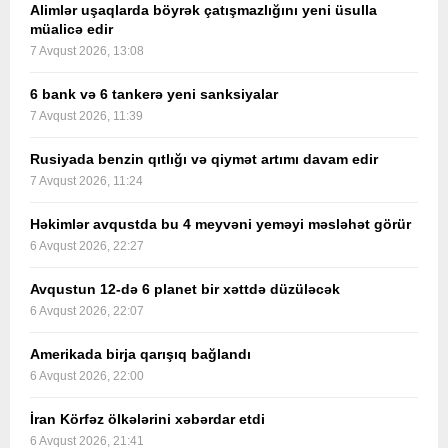
Alimlər uşaqlarda böyrək çatışmazlığını yeni üsulla
müalicə edir
7 Avqust 2026, 13:08
6 bank və 6 tankerə yeni sanksiyalar
7 Avqust 2026, 11:39
Rusiyada benzin qıtlığı və qiymət artımı davam edir
7 Avqust 2026, 11:24
Həkimlər avqustda bu 4 meyvəni yeməyi məsləhət görür
6 Avqust 2026, 22:27
Avqustun 12-də 6 planet bir xəttdə düzüləcək
6 Avqust 2026, 22:07
Amerikada birja qarışıq bağlandı
6 Avqust 2026, 22:00
İran Körfəz ölkələrini xəbərdar etdi
6 Avqust 2026, 21:41