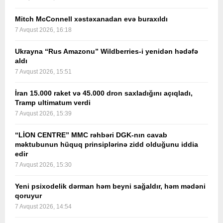
Mitch McConnell xəstəxanadan evə buraxıldı
7 Avqust 2026, 16:18
Ukrayna “Rus Amazonu” Wildberries-i yenidən hədəfə
aldı
7 Avqust 2026, 15:51
İran 15.000 raket və 45.000 dron saxladığını açıqladı,
Tramp ultimatum verdi
7 Avqust 2026, 15:39
“LİON CENTRE” MMC rəhbəri DGK-nın cavab
məktubunun hüquq prinsiplərinə zidd olduğunu iddia
edir
7 Avqust 2026, 15:30
Yeni psixodelik dərman həm beyni sağaldır, həm mədəni
qoruyur
7 Avqust 2026, 14:54