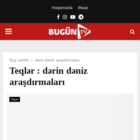
Haqqımızda
Əlaqə
Facebook
Instagram
Youtube
Telegram
PRIMARY
MENU
Baş səhifə
dərin dəniz araşdırmaları
Teqlər : dərin dəniz
araşdırmaları
Digər