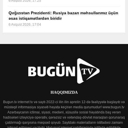
6 Avqust 2026, 17:25
Qırğızıstan Prezidenti: Rusiya bazarı məhsullarımız üçün
əsas istiqamətlərdən biridir
6 Avqust 2026, 17:04
HAQQIMIZDA
Bugun.tv internet tv və saytı 2022-ci ilin ilin aprelin 12-də fəaliyyətə başlayıb və
müstəqil informasiya siyasəti həyata keçirən media qurumudur! www.bugun.tv
Azərbaycanın ictimai, siyasi, mədəni, xüsusilə sosial həyatında baş verən
hadisələri izləyiciyə operativ, qərəzsiz və vətəndaş-dövlət maraqları qorunaraq
çatdırmağı qarşısına məqsəd qoyub. Saytdakı materialların istifadəsi zamanı
istinad edilməsi vacibdir. Məlumat internet səhifələrində istifadə edildikdə