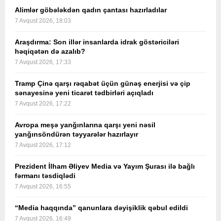
Alimlər göbələkdən qadın çantası hazırladılar
7 Avqust 2026, 18:03
Araşdırma: Son illər insanlarda idrak göstəriciləri
həqiqətən də azalıb?
7 Avqust 2026, 17:33
Tramp Çinə qarşı rəqabət üçün günəş enerjisi və çip
sənayesinə yeni ticarət tədbirləri açıqladı
7 Avqust 2026, 17:22
Avropa meşə yanğınlarına qarşı yeni nəsil
yanğınsöndürən təyyarələr hazırlayır
7 Avqust 2026, 17:12
Prezident İlham Əliyev Media və Yayım Şurası ilə bağlı
fərmanı təsdiqlədi
7 Avqust 2026, 16:55
“Media haqqında” qanunlara dəyişiklik qəbul edildi
7 Avqust 2026, 16:49