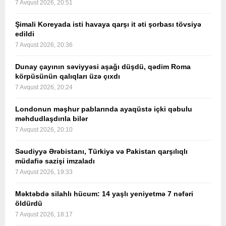
7 Avqust 2026, 20:51
Şimali Koreyada isti havaya qarşı it əti şorbası tövsiyə
edildi
7 Avqust 2026, 20:36
Dunay çayının səviyyəsi aşağı düşdü, qədim Roma
körpüsünün qalıqları üzə çıxdı
7 Avqust 2026, 20:24
Londonun məşhur pablarında ayaqüstə içki qəbulu
məhdudlaşdırıla bilər
7 Avqust 2026, 20:10
Səudiyyə Ərəbistanı, Türkiyə və Pakistan qarşılıqlı
müdafiə sazişi imzaladı
7 Avqust 2026, 19:33
Məktəbdə silahlı hücum: 14 yaşlı yeniyetmə 7 nəfəri
öldürdü
7 Avqust 2026, 18:17