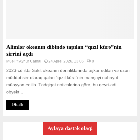
Alimlər okeanın dibində tapılan “qızıl kürə”nin
sirrini açdı
Müəllif:
Aynur Camal
24 Aprel 2026, 13:06
0
2023-cü ildə Sakit okeanın dərinliklərində aşkar edilən və uzun
müddət sirr olaraq qalan “qızıl kürə”nin mənşəyi nəhayət
müəyyən edilib. Tədqiqat nəticələrinə görə, bu qeyri-adi
obyekt...
Ətraflı
Aylaya dəstək olaq!