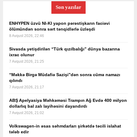
Son yazılar
ENHYPEN üzvü NI-KI yapon pərəstişkarın faciəvi
ölümündən sonra sərt tənqidlərlə üzləşdi
8 Avqust 2026, 22:46
Sivasda yetişdirilən “Türk qızılbalığı” dünya bazarına
ixrac olunur
7 Avqust 2026, 21:25
“Məkkə Birgə Müdafiə Sazişi”dən sonra cümə namazı
qılındı
7 Avqust 2026, 21:17
ABŞ Apelyasiya Məhkəməsi Trampın Ağ Evdə 400 milyon
dollarlıq bal zalı layihəsini dayandırdı
7 Avqust 2026, 21:02
Volkswagen-in əsas səhmdarları şirkətdə təcili islahat
tələb edir