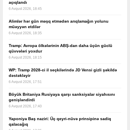
açıqlandı
6 Avqust 2026, 18:45
Alimlər hər gün məşq etmədən arıqlamağın yolunu
müəyyən etdilər
6 Avqust 2026, 18:35
Tramp: Avropa ölkələrinin ABŞ-dan daha üçün güclü
qüvvələri yoxdur
6 Avqust 2026, 18:15
WP: Tramp 2028-ci il seçkilərində JD Vensi gizli şəkildə
dəstəkləyir
6 Avqust 2026, 17:51
Böyük Britaniya Rusiyaya qarşı sanksiyalar siyahısını
genişləndirdi
6 Avqust 2026, 17:40
Yaponiya Baş naziri: Üç qeyri-nüvə prinsipinə sadiq
qalacağıq