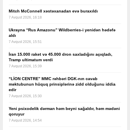
Mitch McConnell xəstəxanadan evə buraxıldı
7 Avqust 2026, 16:18
Ukrayna “Rus Amazonu” Wildberries-i yenidən hədəfə
aldı
7 Avqust 2026, 15:51
İran 15.000 raket və 45.000 dron saxladığını açıqladı,
Tramp ultimatum verdi
7 Avqust 2026, 15:39
“LİON CENTRE” MMC rəhbəri DGK-nın cavab
məktubunun hüquq prinsiplərinə zidd olduğunu iddia
edir
7 Avqust 2026, 15:30
Yeni psixodelik dərman həm beyni sağaldır, həm mədəni
qoruyur
7 Avqust 2026, 14:54