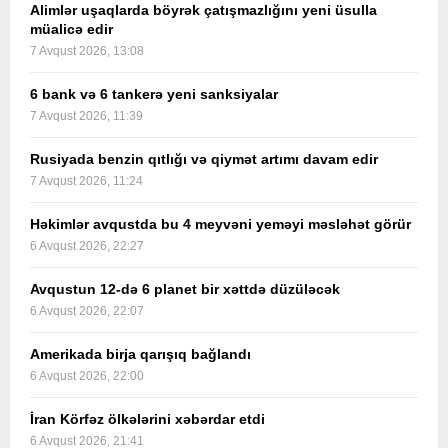
Alimlər uşaqlarda böyrək çatışmazlığını yeni üsulla
müalicə edir
7 Avqust 2026, 13:08
6 bank və 6 tankerə yeni sanksiyalar
7 Avqust 2026, 11:39
Rusiyada benzin qıtlığı və qiymət artımı davam edir
7 Avqust 2026, 11:24
Həkimlər avqustda bu 4 meyvəni yeməyi məsləhət görür
6 Avqust 2026, 22:27
Avqustun 12-də 6 planet bir xəttdə düzüləcək
6 Avqust 2026, 22:07
Amerikada birja qarışıq bağlandı
6 Avqust 2026, 22:00
İran Körfəz ölkələrini xəbərdar etdi
6 Avqust 2026, 21:41