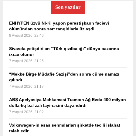
Son yazılar
ENHYPEN üzvü NI-KI yapon pərəstişkarın faciəvi
ölümündən sonra sərt tənqidlərlə üzləşdi
8 Avqust 2026, 22:46
Sivasda yetişdirilən “Türk qızılbalığı” dünya bazarına
ixrac olunur
7 Avqust 2026, 21:25
“Məkkə Birgə Müdafiə Sazişi”dən sonra cümə namazı
qılındı
7 Avqust 2026, 21:17
ABŞ Apelyasiya Məhkəməsi Trampın Ağ Evdə 400 milyon
dollarlıq bal zalı layihəsini dayandırdı
7 Avqust 2026, 21:02
Volkswagen-in əsas səhmdarları şirkətdə təcili islahat
tələb edir