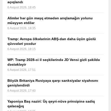
açıqlandı
6 Avqust 2026, 18:45
Alimlər hər gün məşq etmədən arıqlamağın yolunu
müəyyən etdilər
6 Avqust 2026, 18:35
Tramp: Avropa ölkələrinin ABŞ-dan daha üçün güclü
qüvvələri yoxdur
6 Avqust 2026, 18:15
WP: Tramp 2028-ci il seçkilərində JD Vensi gizli şəkildə
dəstəkləyir
6 Avqust 2026, 17:51
Böyük Britaniya Rusiyaya qarşı sanksiyalar siyahısını
genişləndirdi
6 Avqust 2026, 17:40
Yaponiya Baş naziri: Üç qeyri-nüvə prinsipinə sadiq
qalacağıq