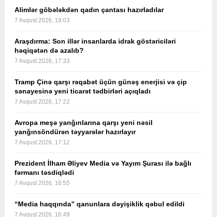
Alimlər göbələkdən qadın çantası hazırladılar
7 Avqust 2026, 18:03
Araşdırma: Son illər insanlarda idrak göstəriciləri
həqiqətən də azalıb?
7 Avqust 2026, 17:33
Tramp Çinə qarşı rəqabət üçün günəş enerjisi və çip
sənayesinə yeni ticarət tədbirləri açıqladı
7 Avqust 2026, 17:22
Avropa meşə yanğınlarına qarşı yeni nəsil
yanğınsöndürən təyyarələr hazırlayır
7 Avqust 2026, 17:12
Prezident İlham Əliyev Media və Yayım Şurası ilə bağlı
fərmanı təsdiqlədi
7 Avqust 2026, 16:55
“Media haqqında” qanunlara dəyişiklik qəbul edildi
7 Avqust 2026, 16:49