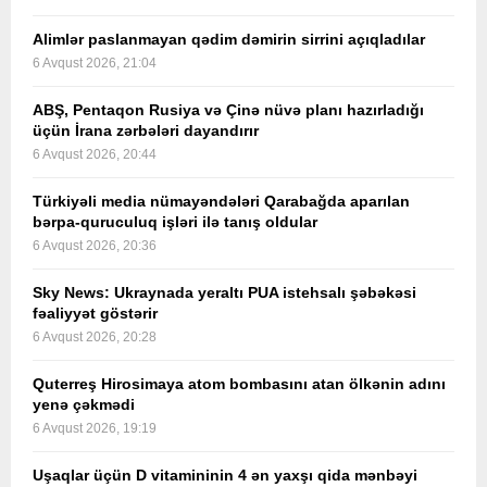
Alimlər paslanmayan qədim dəmirin sirrini açıqladılar
6 Avqust 2026, 21:04
ABŞ, Pentaqon Rusiya və Çinə nüvə planı hazırladığı
üçün İrana zərbələri dayandırır
6 Avqust 2026, 20:44
Türkiyəli media nümayəndələri Qarabağda aparılan
bərpa-quruculuq işləri ilə tanış oldular
6 Avqust 2026, 20:36
Sky News: Ukraynada yeraltı PUA istehsalı şəbəkəsi
fəaliyyət göstərir
6 Avqust 2026, 20:28
Quterreş Hirosimaya atom bombasını atan ölkənin adını
yenə çəkmədi
6 Avqust 2026, 19:19
Uşaqlar üçün D vitamininin 4 ən yaxşı qida mənbəyi