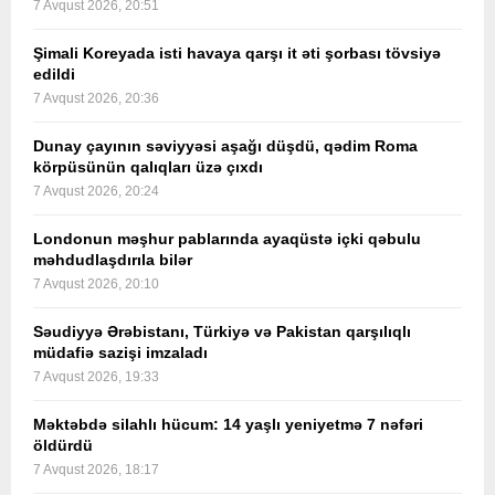
7 Avqust 2026, 20:51
Şimali Koreyada isti havaya qarşı it əti şorbası tövsiyə
edildi
7 Avqust 2026, 20:36
Dunay çayının səviyyəsi aşağı düşdü, qədim Roma
körpüsünün qalıqları üzə çıxdı
7 Avqust 2026, 20:24
Londonun məşhur pablarında ayaqüstə içki qəbulu
məhdudlaşdırıla bilər
7 Avqust 2026, 20:10
Səudiyyə Ərəbistanı, Türkiyə və Pakistan qarşılıqlı
müdafiə sazişi imzaladı
7 Avqust 2026, 19:33
Məktəbdə silahlı hücum: 14 yaşlı yeniyetmə 7 nəfəri
öldürdü
7 Avqust 2026, 18:17