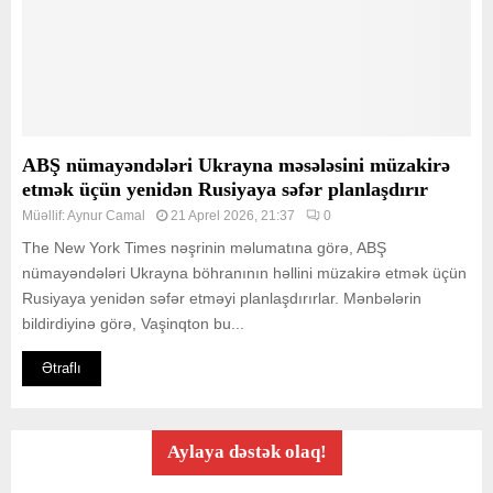
ABŞ nümayəndələri Ukrayna məsələsini müzakirə
etmək üçün yenidən Rusiyaya səfər planlaşdırır
Müəllif:
Aynur Camal
21 Aprel 2026, 21:37
0
The New York Times nəşrinin məlumatına görə, ABŞ
nümayəndələri Ukrayna böhranının həllini müzakirə etmək üçün
Rusiyaya yenidən səfər etməyi planlaşdırırlar. Mənbələrin
bildirdiyinə görə, Vaşinqton bu...
Ətraflı
Aylaya dəstək olaq!