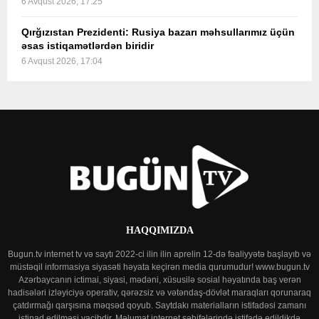
6 Avqust 2026, 17:25
Qırğızıstan Prezidenti: Rusiya bazarı məhsullarımız üçün
əsas istiqamətlərdən biridir
6 Avqust 2026, 17:04
HAQQIMIZDA
Bugun.tv internet tv və saytı 2022-ci ilin ilin aprelin 12-də fəaliyyətə başlayıb və
müstəqil informasiya siyasəti həyata keçirən media qurumudur! www.bugun.tv
Azərbaycanın ictimai, siyasi, mədəni, xüsusilə sosial həyatında baş verən
hadisələri izləyiciyə operativ, qərəzsiz və vətəndaş-dövlət maraqları qorunaraq
çatdırmağı qarşısına məqsəd qoyub. Saytdakı materialların istifadəsi zamanı
istinad edilməsi vacibdir. Məlumat internet səhifələrində istifadə edildikdə