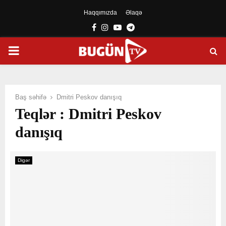
Haqqımızda
Əlaqə
Facebook
Instagram
Youtube
Telegram
PRIMARY
MENU
Baş səhifə
Dmitri Peskov danışıq
Teqlər : Dmitri Peskov
danışıq
Digər