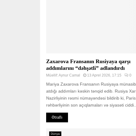
Zaxarova Fransanın Rusiyaya qarşı
addımlarını “dəhşətli” adlandırdı
Müəllif:
Aynur Camal
13 Aprel 2026, 17:15
0
Mariya Zaxarova Fransanın Rusiyaya münasib
atdığı addımları kəskin tənqid edib. Rusiya Xari
Nazirliyinin rəsmi nümayəndəsi bildirib ki, Paris
rəhbərliyinin son açıqlamaları və siyasəti ciddi..
Ətraflı
Dünya