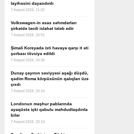
layihəsini dayandırdı
7 Avqust 2026, 21:02
Volkswagen-in əsas səhmdarları
şirkətdə təcili islahat tələb edir
7 Avqust 2026, 20:51
Şimali Koreyada isti havaya qarşı it əti
şorbası tövsiyə edildi
7 Avqust 2026, 20:36
Dunay çayının səviyyəsi aşağı düşdü,
qədim Roma körpüsünün qalıqları üzə
çıxdı
7 Avqust 2026, 20:24
Londonun məşhur pablarında
ayaqüstə içki qəbulu məhdudlaşdırıla
bilər
7 Avqust 2026, 20:10