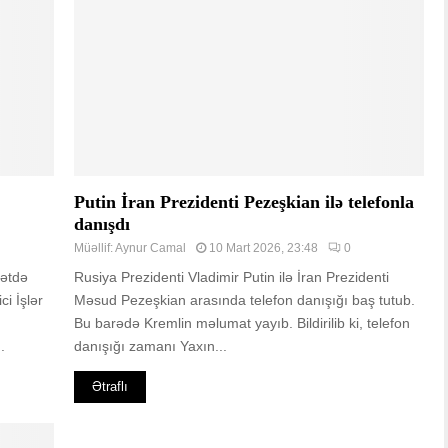
Putin İran Prezidenti Pezeşkian ilə telefonla
danışdı
Müəllif:
Aynur Camal
10 Mart 2026, 23:48
0
ətdə
Rusiya Prezidenti Vladimir Putin ilə İran Prezidenti
ci İşlər
Məsud Pezeşkian arasında telefon danışığı baş tutub.
Bu barədə Kremlin məlumat yayıb. Bildirilib ki, telefon
.
danışığı zamanı Yaxın...
Ətraflı