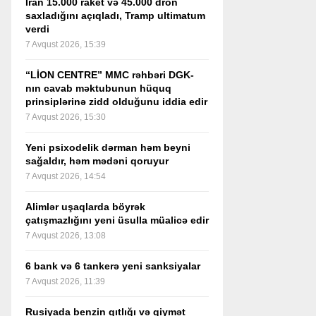
İran 15.000 raket və 45.000 dron
saxladığını açıqladı, Tramp ultimatum
verdi
7 Avqust 2026, 15:39
“LİON CENTRE” MMC rəhbəri DGK-
nın cavab məktubunun hüquq
prinsiplərinə zidd olduğunu iddia edir
7 Avqust 2026, 15:30
Yeni psixodelik dərman həm beyni
sağaldır, həm mədəni qoruyur
7 Avqust 2026, 14:54
Alimlər uşaqlarda böyrək
çatışmazlığını yeni üsulla müalicə edir
7 Avqust 2026, 13:08
6 bank və 6 tankerə yeni sanksiyalar
7 Avqust 2026, 11:39
Rusiyada benzin qıtlığı və qiymət