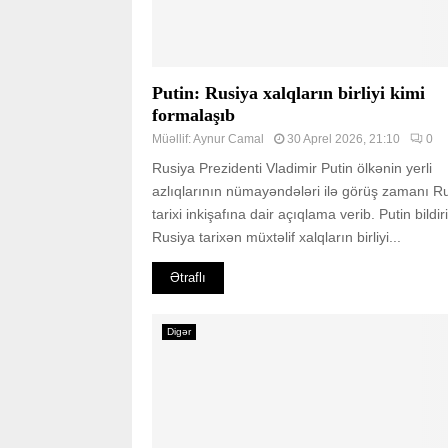
Putin: Rusiya xalqların birliyi kimi
formalaşıb
Müəllif:
Aynur Camal
30 Aprel 2026, 21:10
0
Rusiya Prezidenti Vladimir Putin ölkənin yerli
azlıqlarının nümayəndələri ilə görüş zamanı R
tarixi inkişafına dair açıqlama verib. Putin bildiri
Rusiya tarixən müxtəlif xalqların birliyi...
Ətraflı
Digər