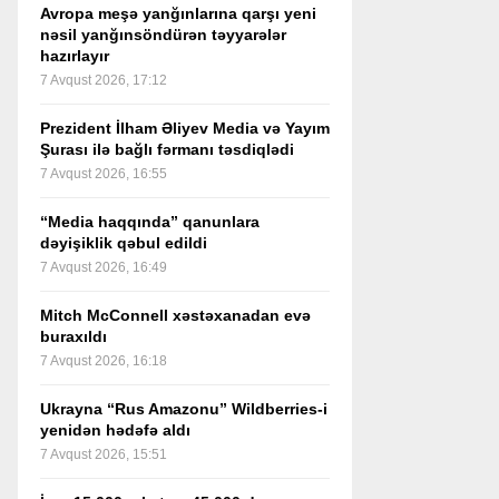
Avropa meşə yanğınlarına qarşı yeni
nəsil yanğınsöndürən təyyarələr
hazırlayır
7 Avqust 2026, 17:12
Prezident İlham Əliyev Media və Yayım
Şurası ilə bağlı fərmanı təsdiqlədi
7 Avqust 2026, 16:55
“Media haqqında” qanunlara
dəyişiklik qəbul edildi
7 Avqust 2026, 16:49
Mitch McConnell xəstəxanadan evə
buraxıldı
7 Avqust 2026, 16:18
Ukrayna “Rus Amazonu” Wildberries-i
yenidən hədəfə aldı
7 Avqust 2026, 15:51