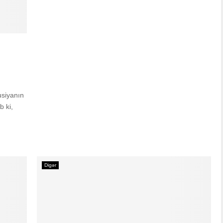
usiyanın
b ki,
Digər