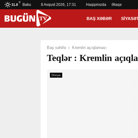
C
Baku
8 Avqust 2026, 17:31
Haqqımızda
Əlaqə
31.8
BAŞ XƏBƏR
SIYASƏ
Baş səhifə
Kremlin açıqlaması
Teqlər : Kremlin açıql
Dünya