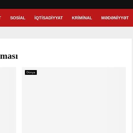
T
SOSIAL
İQTISADIYYAT
KRIMINAL
MƏDƏNIYYƏT
aması
Dünya