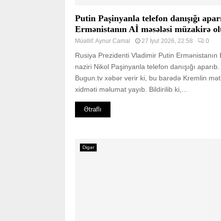
Putin Paşinyanla telefon danışığı apar
Ermənistanın Aİ məsələsi müzakirə o
Müəllif:
Aynur Camal
27 İyul 2026, 22:58
0
Rusiya Prezidenti Vladimir Putin Ermənistanın
naziri Nikol Paşinyanla telefon danışığı aparıb.
Bugun.tv xəbər verir ki, bu barədə Kremlin mə
xidməti məlumat yayıb. Bildirilib ki,...
Ətraflı
Digər