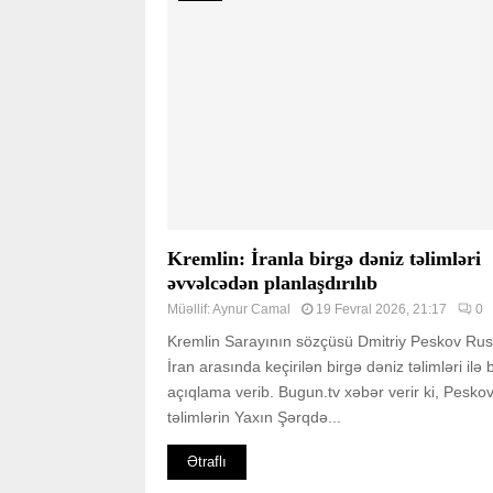
Kremlin: İranla birgə dəniz təlimləri
əvvəlcədən planlaşdırılıb
Müəllif:
Aynur Camal
19 Fevral 2026, 21:17
0
Kremlin Sarayının sözçüsü Dmitriy Peskov Rusi
İran arasında keçirilən birgə dəniz təlimləri ilə 
açıqlama verib. Bugun.tv xəbər verir ki, Pesko
təlimlərin Yaxın Şərqdə...
Ətraflı