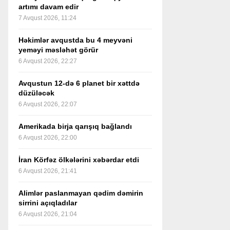
artımı davam edir
7 Avqust 2026, 11:24
Həkimlər avqustda bu 4 meyvəni
yeməyi məsləhət görür
6 Avqust 2026, 22:27
Avqustun 12-də 6 planet bir xəttdə
düzüləcək
6 Avqust 2026, 22:07
Amerikada birja qarışıq bağlandı
6 Avqust 2026, 22:00
İran Körfəz ölkələrini xəbərdar etdi
6 Avqust 2026, 21:41
Alimlər paslanmayan qədim dəmirin
sirrini açıqladılar
6 Avqust 2026, 21:04