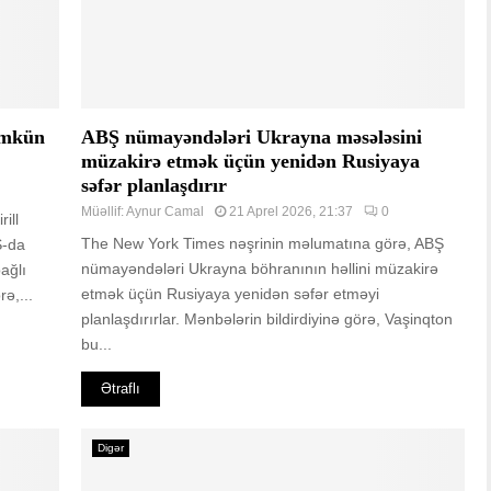
ümkün
ABŞ nümayəndələri Ukrayna məsələsini
müzakirə etmək üçün yenidən Rusiyaya
səfər planlaşdırır
Müəllif:
Aynur Camal
21 Aprel 2026, 21:37
0
ill
The New York Times nəşrinin məlumatına görə, ABŞ
Ş-da
nümayəndələri Ukrayna böhranının həllini müzakirə
ağlı
etmək üçün Rusiyaya yenidən səfər etməyi
ə,...
planlaşdırırlar. Mənbələrin bildirdiyinə görə, Vaşinqton
bu...
Ətraflı
Digər