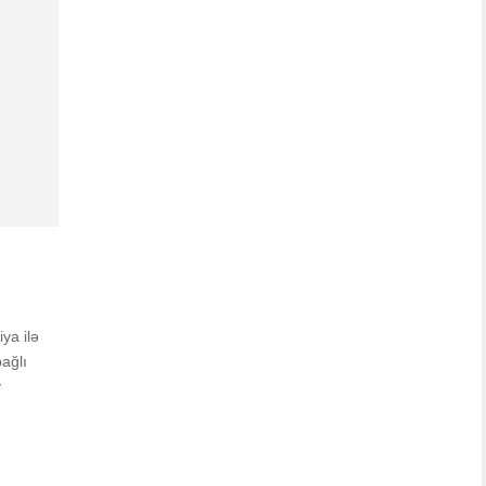
ya ilə
bağlı
v