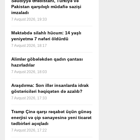
Səudiyyə Ərəbistanı, Türkiyə və
Pakistan qarşılıqlı müdafiə sazişi
imzaladı
7 Avqust 2026, 19:33
Məktəbdə silahlı hücum: 14 yaşlı
yeniyetmə 7 nəfəri öldürdü
7 Avqust 2026, 18:17
Alimlər göbələkdən qadın çantası
hazırladılar
7 Avqust 2026, 18:03
Araşdırma: Son illər insanlarda idrak
göstəriciləri həqiqətən də azalıb?
7 Avqust 2026, 17:33
Tramp Çinə qarşı rəqabət üçün günəş
enerjisi və çip sənayesinə yeni ticarət
tədbirləri açıqladı
7 Avqust 2026, 17:22