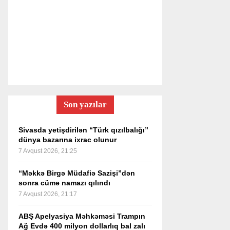
Son yazılar
Sivasda yetişdirilən “Türk qızılbalığı”
dünya bazarına ixrac olunur
7 Avqust 2026, 21:25
“Məkkə Birgə Müdafiə Sazişi”dən
sonra cümə namazı qılındı
7 Avqust 2026, 21:17
ABŞ Apelyasiya Məhkəməsi Trampın
Ağ Evdə 400 milyon dollarlıq bal zalı