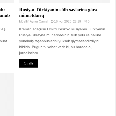
ıb:
Rusiya: Türkiyənin sülh səylərinə görə
lunub
minnətdarıq
Müəllif:
Aynur Camal
16 İyul 2026, 23:19
0
 Baş
Kremlin sözçüsü Dmitri Peskov Rusiyanın Türkiyənin
Rusiya-Ukrayna müharibəsinin sülh yolu ilə həllinə
tbuat
yönəlmiş təşəbbüslərini yüksək qiymətləndirdiyini
bildirib. Bugun.tv xəbər verir ki, bu barədə o,
jurnalistlərə...
Ətraflı