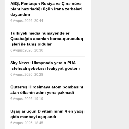
ABŞ, Pentaqon Rusiya və Çinə nüvə
planı hazırladığı üçün İrana zərbələri
dayandırır
6 Avqust 2026, 20:44
Türkiyəli media nümayəndələri
Qarabağda aparılan bərpa-quruculuq
işləri ilə tanış oldular
6 Avqust 2026, 20:36
Sky News: Ukraynada yeraltı PUA
istehsalı şəbəkəsi fəaliyyət göstərir
6 Avqust 2026, 20:28
Quterreş Hirosimaya atom bombasını
atan ölkənin adını yenə çəkmədi
6 Avqust 2026, 19:19
Uşaqlar üçün D vitamininin 4 ən yaxşı
qida mənbəyi açıqlandı
6 Avqust 2026, 18:45