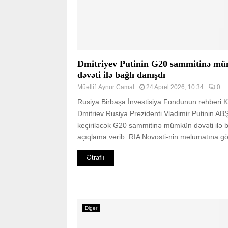
Dmitriyev Putinin G20 sammitinə m
dəvəti ilə bağlı danışdı
Müəllif:
Aynur Camal
24 Aprel 2026, 10:34
0
Rusiya Birbaşa İnvestisiya Fondunun rəhbəri Kir
Dmitriev Rusiya Prezidenti Vladimir Putinin AB
keçiriləcək G20 sammitinə mümkün dəvəti ilə b
açıqlama verib. RIA Novosti-nin məlumatına gör
Ətraflı
Digər