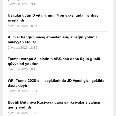
6 Avqust 2026, 19:19
Uşaqlar üçün D vitamininin 4 ən yaxşı qida mənbəyi
açıqlandı
6 Avqust 2026, 18:45
Alimlər hər gün məşq etmədən arıqlamağın yolunu
müəyyən etdilər
6 Avqust 2026, 18:35
Tramp: Avropa ölkələrinin ABŞ-dan daha üçün güclü
qüvvələri yoxdur
6 Avqust 2026, 18:15
WP: Tramp 2028-ci il seçkilərində JD Vensi gizli şəkildə
dəstəkləyir
6 Avqust 2026, 17:51
Böyük Britaniya Rusiyaya qarşı sanksiyalar siyahısını
genişləndirdi
6 Avqust 2026, 17:40