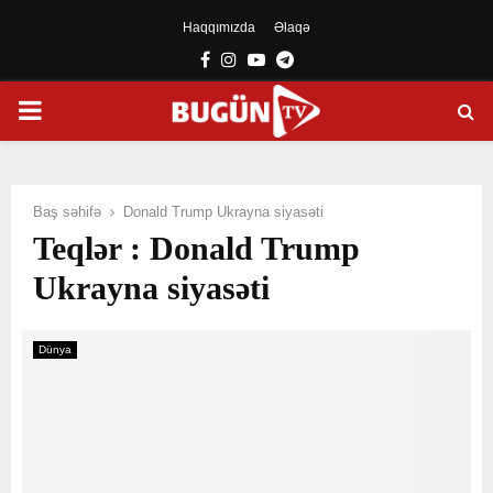
Haqqımızda
Əlaqə
Facebook
Instagram
Youtube
Telegram
PRIMARY
MENU
Baş səhifə
Donald Trump Ukrayna siyasəti
Teqlər : Donald Trump
Ukrayna siyasəti
Dünya