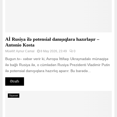
Aİ Rusiya ilə potensial danışıqlara hazırlaşır –
Antonio Kosta
Müəllif:
Aynur Camal
8 May 2026, 23:49
0
Bugun.tv– xəbər verir ki, Avropa İttifaqı Ukraynadakı münaqişə
ilə bağlı Rusiya ilə, o cümlədən Rusiya Prezidenti Vladimir Putin
ilə potensial danışıqlara hazırlıq aparır. Bu barədə...
Ətraflı
Siyasət