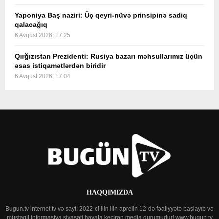
Yaponiya Baş naziri: Üç qeyri-nüvə prinsipinə sadiq
qalacağıq
6 Avqust 2026, 17:25
Qırğızıstan Prezidenti: Rusiya bazarı məhsullarımız üçün
əsas istiqamətlərdən biridir
6 Avqust 2026, 17:04
HAQQIMIZDA
Bugun.tv internet tv və saytı 2022-ci ilin ilin aprelin 12-də fəaliyyətə başlayıb və
müstəqil informasiya siyasəti həyata keçirən media qurumudur! www.bugun.tv