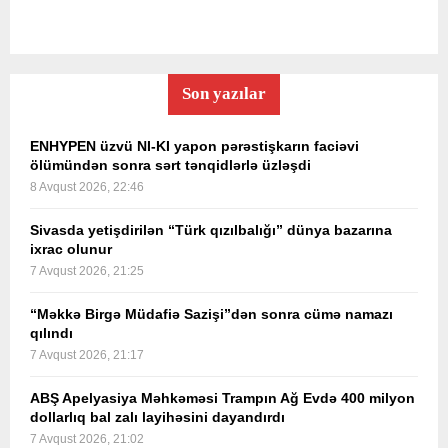
Son yazılar
ENHYPEN üzvü NI-KI yapon pərəstişkarın faciəvi
ölümündən sonra sərt tənqidlərlə üzləşdi
8 Avqust 2026, 22:46
Sivasda yetişdirilən “Türk qızılbalığı” dünya bazarına
ixrac olunur
7 Avqust 2026, 21:25
“Məkkə Birgə Müdafiə Sazişi”dən sonra cümə namazı
qılındı
7 Avqust 2026, 21:17
ABŞ Apelyasiya Məhkəməsi Trampın Ağ Evdə 400 milyon
dollarlıq bal zalı layihəsini dayandırdı
7 Avqust 2026, 21:02