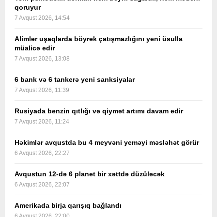
qoruyur
7 Avqust 2026, 14:54
Alimlər uşaqlarda böyrək çatışmazlığını yeni üsulla
müalicə edir
7 Avqust 2026, 13:08
6 bank və 6 tankerə yeni sanksiyalar
7 Avqust 2026, 11:39
Rusiyada benzin qıtlığı və qiymət artımı davam edir
7 Avqust 2026, 11:24
Həkimlər avqustda bu 4 meyvəni yeməyi məsləhət görür
6 Avqust 2026, 22:27
Avqustun 12-də 6 planet bir xəttdə düzüləcək
6 Avqust 2026, 22:07
Amerikada birja qarışıq bağlandı
6 Avqust 2026, 22:00