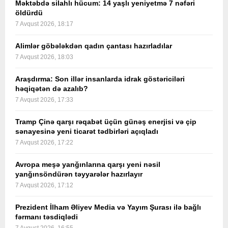
Məktəbdə silahlı hücum: 14 yaşlı yeniyetmə 7 nəfəri
öldürdü
7 Avqust 2026, 18:17
Alimlər göbələkdən qadın çantası hazırladılar
7 Avqust 2026, 18:03
Araşdırma: Son illər insanlarda idrak göstəriciləri
həqiqətən də azalıb?
7 Avqust 2026, 17:33
Tramp Çinə qarşı rəqabət üçün günəş enerjisi və çip
sənayesinə yeni ticarət tədbirləri açıqladı
7 Avqust 2026, 17:22
Avropa meşə yanğınlarına qarşı yeni nəsil
yanğınsöndürən təyyarələr hazırlayır
7 Avqust 2026, 17:12
Prezident İlham Əliyev Media və Yayım Şurası ilə bağlı
fərmanı təsdiqlədi