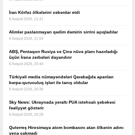
İran Körfəz ölkələrini xəbərdar etdi
6 Avqust 2026, 21:41
Alimlər paslanmayan qədim dəmirin sirrini açıqladılar
6 Avqust 2026, 21:04
ABŞ, Pentaqon Rusiya və Çinə nüvə planı hazırladığı
üçün İrana zərbələri dayandırır
6 Avqust 2026, 20:44
Türkiyəli media nümayəndələri Qarabağda aparılan
bərpa-quruculuq işləri ilə tanış oldular
6 Avqust 2026, 20:36
Sky News: Ukraynada yeraltı PUA istehsalı şəbəkəsi
fəaliyyət göstərir
6 Avqust 2026, 20:28
Quterreş Hirosimaya atom bombasını atan ölkənin adını
yenə çəkmədi