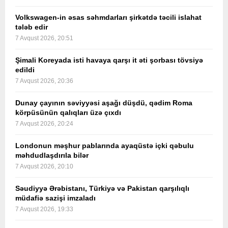
Volkswagen-in əsas səhmdarları şirkətdə təcili islahat
tələb edir
7 Avqust 2026, 20:51
Şimali Koreyada isti havaya qarşı it əti şorbası tövsiyə
edildi
7 Avqust 2026, 20:36
Dunay çayının səviyyəsi aşağı düşdü, qədim Roma
körpüsünün qalıqları üzə çıxdı
7 Avqust 2026, 20:24
Londonun məşhur pablarında ayaqüstə içki qəbulu
məhdudlaşdırıla bilər
7 Avqust 2026, 20:10
Səudiyyə Ərəbistanı, Türkiyə və Pakistan qarşılıqlı
müdafiə sazişi imzaladı
7 Avqust 2026, 19:33