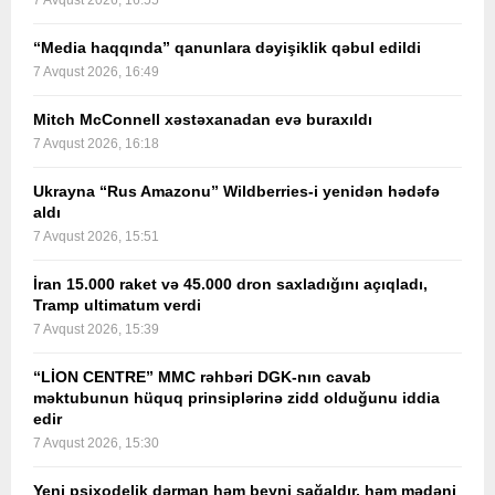
7 Avqust 2026, 16:55
“Media haqqında” qanunlara dəyişiklik qəbul edildi
7 Avqust 2026, 16:49
Mitch McConnell xəstəxanadan evə buraxıldı
7 Avqust 2026, 16:18
Ukrayna “Rus Amazonu” Wildberries-i yenidən hədəfə
aldı
7 Avqust 2026, 15:51
İran 15.000 raket və 45.000 dron saxladığını açıqladı,
Tramp ultimatum verdi
7 Avqust 2026, 15:39
“LİON CENTRE” MMC rəhbəri DGK-nın cavab
məktubunun hüquq prinsiplərinə zidd olduğunu iddia
edir
7 Avqust 2026, 15:30
Yeni psixodelik dərman həm beyni sağaldır, həm mədəni