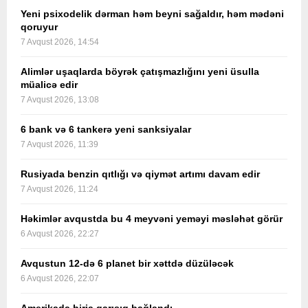
Yeni psixodelik dərman həm beyni sağaldır, həm mədəni
qoruyur
7 Avqust 2026, 14:54
Alimlər uşaqlarda böyrək çatışmazlığını yeni üsulla
müalicə edir
7 Avqust 2026, 13:08
6 bank və 6 tankerə yeni sanksiyalar
7 Avqust 2026, 11:39
Rusiyada benzin qıtlığı və qiymət artımı davam edir
7 Avqust 2026, 11:24
Həkimlər avqustda bu 4 meyvəni yeməyi məsləhət görür
6 Avqust 2026, 22:27
Avqustun 12-də 6 planet bir xəttdə düzüləcək
6 Avqust 2026, 22:07