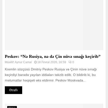
Peskov: “Nə Rusiya, nə də Çin nüvə sınağı keçirib”
Müəllif:
Aynur Camal
18 Fevral 2026, 16:59
0
Kremlin sözçüsü Dmitriy Peskov Rusiya və Çinin nüvə sınağı
keçirdiyi barədə yayılan iddiaları təkzib edib. O bildirib ki, bu
məlumatlar həqiqəti əks etdirmir. Peskov Moskvada...
Ətraflı
Dünya