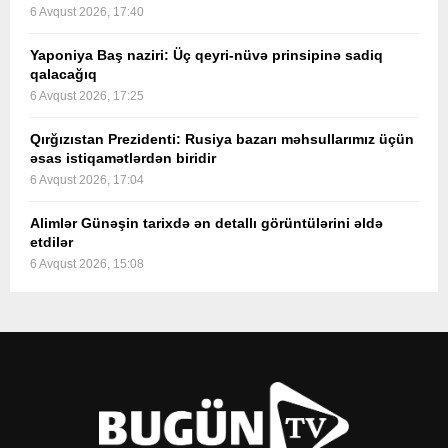
6 Avqust 2026, 17:40
Yaponiya Baş naziri: Üç qeyri-nüvə prinsipinə sadiq
qalacağıq
6 Avqust 2026, 17:25
Qırğızıstan Prezidenti: Rusiya bazarı məhsullarımız üçün
əsas istiqamətlərdən biridir
6 Avqust 2026, 17:04
Alimlər Günəşin tarixdə ən detallı görüntülərini əldə
etdilər
6 Avqust 2026, 15:08