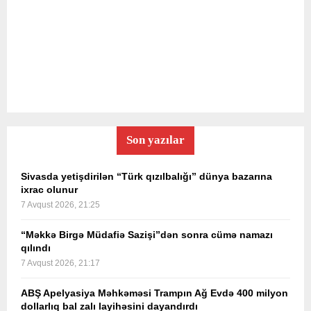
Son yazılar
Sivasda yetişdirilən “Türk qızılbalığı” dünya bazarına
ixrac olunur
7 Avqust 2026, 21:25
“Məkkə Birgə Müdafiə Sazişi”dən sonra cümə namazı
qılındı
7 Avqust 2026, 21:17
ABŞ Apelyasiya Məhkəməsi Trampın Ağ Evdə 400 milyon
dollarlıq bal zalı layihəsini dayandırdı