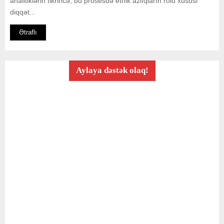
analitiklərin fikrincə, bu prosesdə etnik azlıqların rolu xüsusi
diqqət...
Ətraflı
Aylaya dəstək olaq!