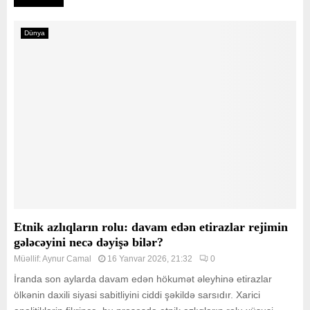
Dünya
Etnik azlıqların rolu: davam edən etirazlar rejimin
gələcəyini necə dəyişə bilər?
Müəllif:
Aynur Camal
16 Yanvar 2026, 21:32
0
İranda son aylarda davam edən hökumət əleyhinə etirazlar
ölkənin daxili siyasi sabitliyini ciddi şəkildə sarsıdır. Xarici