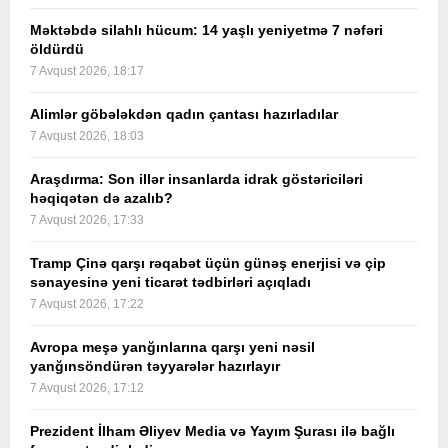
Məktəbdə silahlı hücum: 14 yaşlı yeniyetmə 7 nəfəri
öldürdü
7 Avqust 2026, 18:17
Alimlər göbələkdən qadın çantası hazırladılar
7 Avqust 2026, 18:03
Araşdırma: Son illər insanlarda idrak göstəriciləri
həqiqətən də azalıb?
7 Avqust 2026, 17:33
Tramp Çinə qarşı rəqabət üçün günəş enerjisi və çip
sənayesinə yeni ticarət tədbirləri açıqladı
7 Avqust 2026, 17:22
Avropa meşə yanğınlarına qarşı yeni nəsil
yanğınsöndürən təyyarələr hazırlayır
7 Avqust 2026, 17:12
Prezident İlham Əliyev Media və Yayım Şurası ilə bağlı