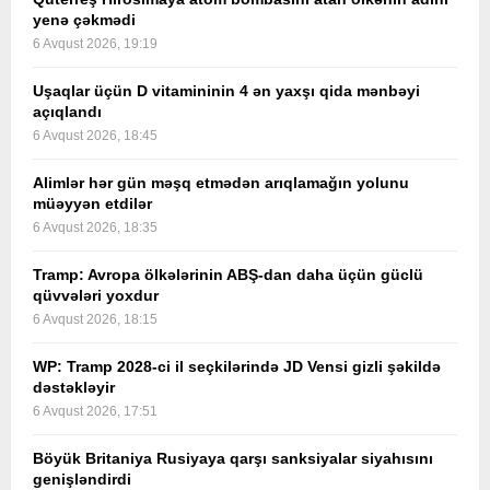
yenə çəkmədi
6 Avqust 2026, 19:19
Uşaqlar üçün D vitamininin 4 ən yaxşı qida mənbəyi
açıqlandı
6 Avqust 2026, 18:45
Alimlər hər gün məşq etmədən arıqlamağın yolunu
müəyyən etdilər
6 Avqust 2026, 18:35
Tramp: Avropa ölkələrinin ABŞ-dan daha üçün güclü
qüvvələri yoxdur
6 Avqust 2026, 18:15
WP: Tramp 2028-ci il seçkilərində JD Vensi gizli şəkildə
dəstəkləyir
6 Avqust 2026, 17:51
Böyük Britaniya Rusiyaya qarşı sanksiyalar siyahısını
genişləndirdi