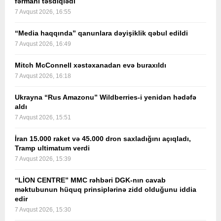
fərmanı təsdiqlədi
7 Avqust 2026, 16:55
“Media haqqında” qanunlara dəyişiklik qəbul edildi
7 Avqust 2026, 16:49
Mitch McConnell xəstəxanadan evə buraxıldı
7 Avqust 2026, 16:18
Ukrayna “Rus Amazonu” Wildberries-i yenidən hədəfə
aldı
7 Avqust 2026, 15:51
İran 15.000 raket və 45.000 dron saxladığını açıqladı,
Tramp ultimatum verdi
7 Avqust 2026, 15:39
“LİON CENTRE” MMC rəhbəri DGK-nın cavab
məktubunun hüquq prinsiplərinə zidd olduğunu iddia
edir
7 Avqust 2026, 15:30