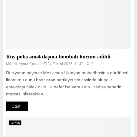
Rus polis əməkdaşına bombalı hücum edildi
Müəllif:
Aynur Camal
24 Fevral 2026, 11:42
0
Rusiyanın paytaxtı Moskvada Ukrayna müharibəsinin dördüncü
ildönümü günü baş verən partlayış nəticəsində bir polis
əməkdaşı həlak olub, iki nəfər isə yaralanıb. Hadisə şəhərin
mərkəzi hissəsində,...
Ətraflı
Dünya