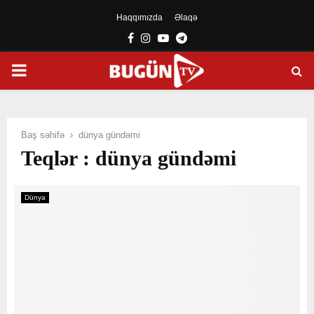
Haqqımızda
Əlaqə
Facebook
Instagram
Youtube
Telegram
PRIMARY
MENU
Baş səhifə
dünya gündəmi
Teqlər : dünya gündəmi
Dünya