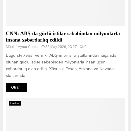
CNN: ABŞ-da güclü istilər səbəbindən milyonlarla
insana xəbərdarlıq edildi
Müəllif:
Aynur Camal
22 May 2026, 23:27
0
Bugun.tv xəbər verir ki, ABŞ-ın bir sıra ştatlarında müşahidə
olunan güclü istilər səbəbindən milyonlarla insan üçün
xəbərdarlıq elan edilib. Xüsusilə Texas, Arizona və Nevada
ştatlarında...
Ətraflı
Hadisə