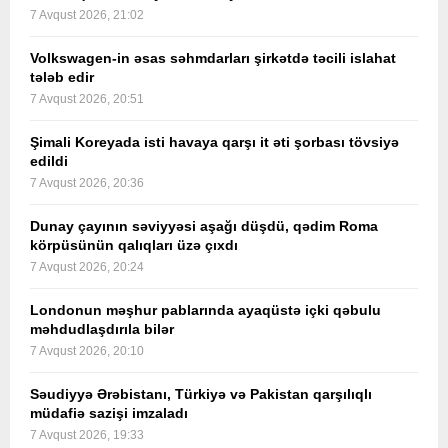
7 Avqust 2026, 21:02
Volkswagen-in əsas səhmdarları şirkətdə təcili islahat
tələb edir
7 Avqust 2026, 20:51
Şimali Koreyada isti havaya qarşı it əti şorbası tövsiyə
edildi
7 Avqust 2026, 20:36
Dunay çayının səviyyəsi aşağı düşdü, qədim Roma
körpüsünün qalıqları üzə çıxdı
7 Avqust 2026, 20:24
Londonun məşhur pablarında ayaqüstə içki qəbulu
məhdudlaşdırıla bilər
7 Avqust 2026, 20:10
Səudiyyə Ərəbistanı, Türkiyə və Pakistan qarşılıqlı
müdafiə sazişi imzaladı
7 Avqust 2026, 19:33