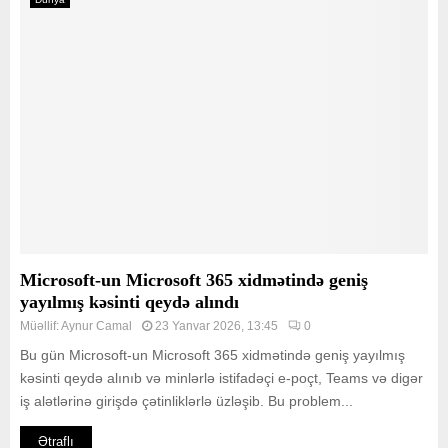
Microsoft-un Microsoft 365 xidmətində geniş
yayılmış kəsinti qeydə alındı
Müəllif:
Aynur Camal
23 Yanvar 2026, 13:45
0
Bu gün Microsoft-un Microsoft 365 xidmətində geniş yayılmış
kəsinti qeydə alınıb və minlərlə istifadəçi e-poçt, Teams və digər
iş alətlərinə girişdə çətinliklərlə üzləşib. Bu problem...
Ətraflı