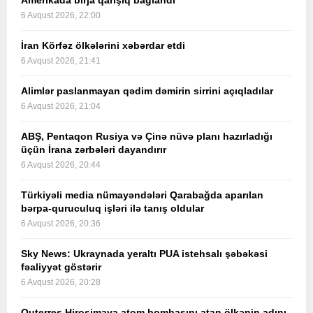
Amerikada birja qarışıq bağlandı
6 Avqust 2026, 22:00
İran Körfəz ölkələrini xəbərdar etdi
6 Avqust 2026, 21:41
Alimlər paslanmayan qədim dəmirin sirrini açıqladılar
6 Avqust 2026, 21:04
ABŞ, Pentaqon Rusiya və Çinə nüvə planı hazırladığı
üçün İrana zərbələri dayandırır
6 Avqust 2026, 20:44
Türkiyəli media nümayəndələri Qarabağda aparılan
bərpa-quruculuq işləri ilə tanış oldular
6 Avqust 2026, 20:36
Sky News: Ukraynada yeraltı PUA istehsalı şəbəkəsi
fəaliyyət göstərir
6 Avqust 2026, 20:28
Quterreş Hirosimaya atom bombasını atan ölkənin adını