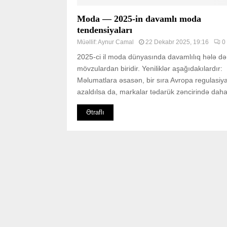
Moda — 2025-in davamlı moda
tendensiyaları
Müəllif:
Aynur Camal
22 Dekabr 2025, 19:16
0
2025-ci il moda dünyasında davamlılıq hələ d
mövzulardan biridir. Yeniliklər aşağıdakılardır:
Məlumatlara əsasən, bir sıra Avropa regulasiya
azaldılsa da, markalar tədarük zəncirində daha 
Ətraflı