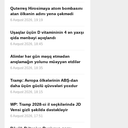
Quterreş Hirosimaya atom bombasını
atan ölkənin adını yenə çəkmədi
6 Avqust 2026, 19:19
Uşaqlar üçün D vitamininin 4 ən yaxşı
qida mənbəyi açıqlandı
6 Avqust 2026, 18:45
Alimlər hər gün məşq etmədən
arıqlamağın yolunu müəyyən etdilər
6 Avqust 2026, 18:35
Tramp: Avropa ölkələrinin ABŞ-dan
daha üçün güclü qüvvələri yoxdur
6 Avqust 2026, 18:15
WP: Tramp 2028-ci il seçkilərində JD
Vensi gizli şəkildə dəstəkləyir
6 Avqust 2026, 17:51