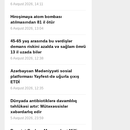
6 Avqust 2026, 14:11
Hiroşimaya atom bombası
atılmasından 81 il ötür
6 Avqust 2026, 13:04
45-65 yaş arasında bu vərdişlər
demans riskini azalda və sağlam ömrü
13 il uzada bilər
6 Avqust 2026, 12:38
Azərbaycan Mədəniyyəti sosial
platforması Yayfest-də uğurla çıxış
ETDİ
6 Avqust 2026, 12:35
Dünyada antibiotiklərə davamlılıq
təhlükəsi artır: Mütəxəssislər
xəbərdarlıq edir
5 Avqust 2026, 23:59