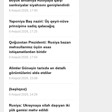
Böyük Britaniya Rusiyaya qarşı
sanksiyalar siyahısını genişləndirdi
6 Avqust 2026, 17:40
Yaponiya Baş naziri: Üç qeyri-nüvə
prinsipinə sadiq qalacağıq
6 Avqust 2026, 17:25
Qırğızıstan Prezidenti: Rusiya bazarı
məhsullarımız üçün əsas
istiqamətlərdən biridir
6 Avqust 2026, 17:04
Alimlər Günəşin tarixdə ən detallı
görüntülərini əldə etdilər
6 Avqust 2026, 15:08
(başlıqsız)
6 Avqust 2026, 14:29
Rusiya: Ukraynaya silah daşıyan iki
yük gəmisi məhv edildi