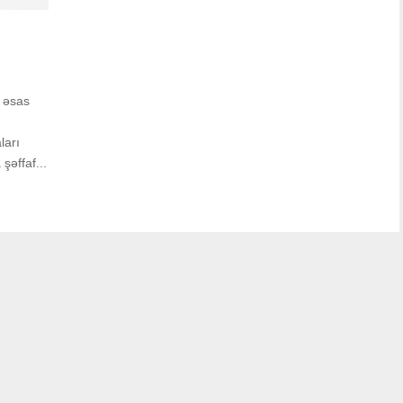
ə əsas
ları
şəffaf...