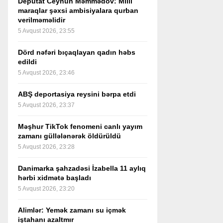
Deputat Ceyhun Məmmədov: Milli
maraqlar şəxsi ambisiyalara qurban
verilməməlidir
5 Avqust 2026, 23:55
Dörd nəfəri bıçaqlayan qadın həbs
edildi
5 Avqust 2026, 23:46
ABŞ deportasiya reysini bərpa etdi
5 Avqust 2026, 23:37
Məşhur TikTok fenomeni canlı yayım
zamanı güllələnərək öldürüldü
5 Avqust 2026, 23:28
Danimarka şahzadəsi İzabella 11 aylıq
hərbi xidmətə başladı
5 Avqust 2026, 23:20
Alimlər: Yemək zamanı su içmək
iştahanı azaltmır