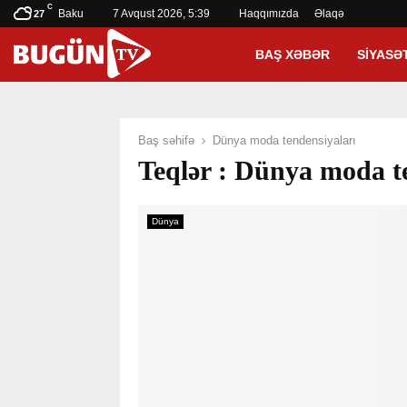
C
Baku
7 Avqust 2026, 5:39
Haqqımızda
Əlaqə
27
BAŞ XƏBƏR
SIYASƏ
Baş səhifə
Dünya moda tendensiyaları
Teqlər : Dünya moda t
Dünya