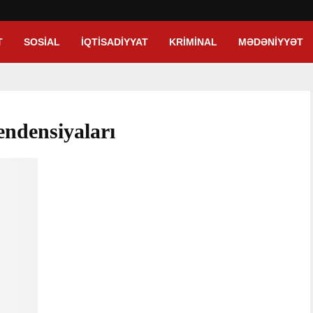
T
SOSIAL
İQTISADIYYAT
KRIMINAL
MƏDƏNIYYƏT
endensiyaları