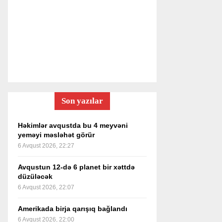
Son yazılar
Həkimlər avqustda bu 4 meyvəni
yeməyi məsləhət görür
6 Avqust 2026, 22:27
Avqustun 12-də 6 planet bir xəttdə
düzüləcək
6 Avqust 2026, 22:07
Amerikada birja qarışıq bağlandı
6 Avqust 2026, 22:00