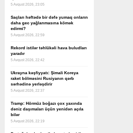
5 Avqust 2026, 23:05
Saçları həftədə bir dəfə yumaq onların
daha gec yağlanmasına kömək
edirmi?
5 Avqust 2026, 22:59
Rekord istilər təhlükəli hava buludları
yaradır
5 Avqust 2026, 22:42
Ukrayna kəşfiyyatı: Şimali Koreya
raket bölməsini Rusiyanın qərb
sərhədinə yerləşdirir
5 Avqust 2026, 22:37
Tramp: Hörmüz boğazı çox yaxında
dəniz daşımaları üçün yenidən açıla
bilər
5 Avqust 2026, 22:19