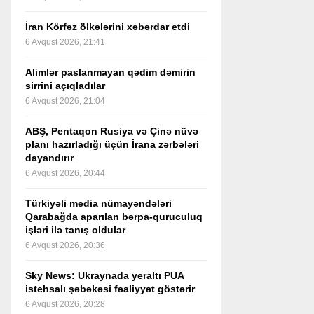
İran Körfəz ölkələrini xəbərdar etdi
6 Avqust 2026, 21:41
Alimlər paslanmayan qədim dəmirin
sirrini açıqladılar
6 Avqust 2026, 21:04
ABŞ, Pentaqon Rusiya və Çinə nüvə
planı hazırladığı üçün İrana zərbələri
dayandırır
6 Avqust 2026, 20:44
Türkiyəli media nümayəndələri
Qarabağda aparılan bərpa-quruculuq
işləri ilə tanış oldular
6 Avqust 2026, 20:36
Sky News: Ukraynada yeraltı PUA
istehsalı şəbəkəsi fəaliyyət göstərir
6 Avqust 2026, 20:28