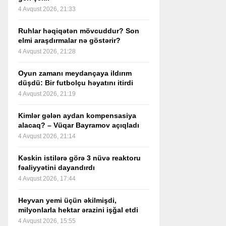
4 Avqust 2026, 21:33
Ruhlar həqiqətən mövcuddur? Son
elmi araşdırmalar nə göstərir?
4 Avqust 2026, 21:28
Oyun zamanı meydançaya ildırım
düşdü: Bir futbolçu həyatını itirdi
4 Avqust 2026, 21:19
Kimlər gələn aydan kompensasiya
alacaq? – Vüqar Bayramov açıqladı
4 Avqust 2026, 21:14
Kəskin istilərə görə 3 nüvə reaktoru
fəaliyyətini dayandırdı
4 Avqust 2026, 17:44
Heyvan yemi üçün əkilmişdi,
milyonlarla hektar ərazini işğal etdi
4 Avqust 2026, 15:55