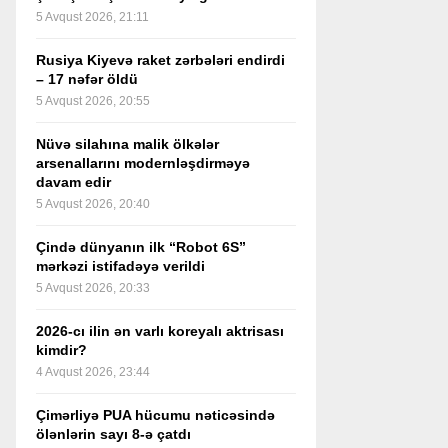
5 Avqust 2026, 21:11
Rusiya Kiyevə raket zərbələri endirdi
– 17 nəfər öldü
5 Avqust 2026, 20:55
Nüvə silahına malik ölkələr
arsenallarını modernləşdirməyə
davam edir
5 Avqust 2026, 20:40
Çində dünyanın ilk “Robot 6S”
mərkəzi istifadəyə verildi
5 Avqust 2026, 20:33
2026-cı ilin ən varlı koreyalı aktrisası
kimdir?
4 Avqust 2026, 23:44
Çimərliyə PUA hücumu nəticəsində
ölənlərin sayı 8-ə çatdı