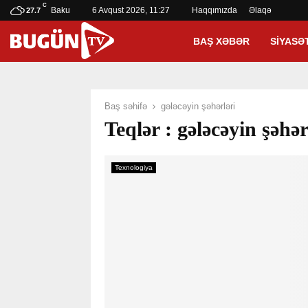
C
Baku
6 Avqust 2026, 11:27
Haqqımızda
Əlaqə
27.7
BAŞ XƏBƏR
SIYASƏ
Baş səhifə
gələcəyin şəhərləri
Teqlər : gələcəyin şəhər
Texnologiya