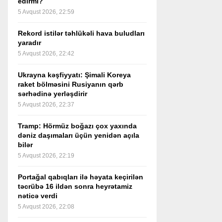
edirmi?
5 Avqust 2026, 22:59
Rekord istilər təhlükəli hava buludları
yaradır
5 Avqust 2026, 22:42
Ukrayna kəşfiyyatı: Şimali Koreya
raket bölməsini Rusiyanın qərb
sərhədinə yerləşdirir
5 Avqust 2026, 22:37
Tramp: Hörmüz boğazı çox yaxında
dəniz daşımaları üçün yenidən açıla
bilər
5 Avqust 2026, 22:19
Portağal qabıqları ilə həyata keçirilən
təcrübə 16 ildən sonra heyrətamiz
nəticə verdi
5 Avqust 2026, 22:08