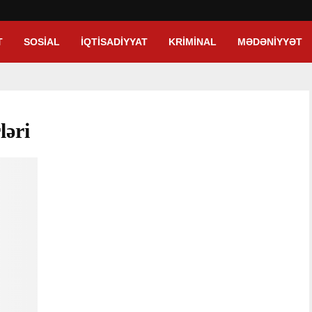
T
SOSIAL
İQTISADIYYAT
KRIMINAL
MƏDƏNIYYƏT
ləri