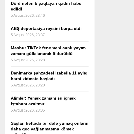
Dörd nəfəri bıçaqlayan qadın həbs
edildi
5 Avqust 2026, 23:46
ABŞ deportasiya reysini bərpa etdi
5 Avqust 2026, 23:37
Məşhur TikTok fenomeni canlı yayım
zamanı güllələnərək öldürüldü
5 Avqust 2026, 23:28
Danimarka şahzadəsi İzabella 11 aylıq
hərbi xidmətə başladı
5 Avqust 2026, 23:20
Alimlər: Yemək zamanı su içmək
iştahanı azaltmır
5 Avqust 2026, 23:05
Saçları həftədə bir dəfə yumaq onların
daha gec yağlanmasına kömək