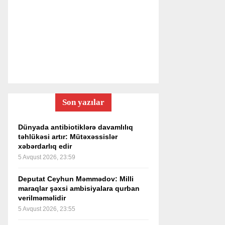
Son yazılar
Dünyada antibiotiklərə davamlılıq
təhlükəsi artır: Mütəxəssislər
xəbərdarlıq edir
5 Avqust 2026, 23:59
Deputat Ceyhun Məmmədov: Milli
maraqlar şəxsi ambisiyalara qurban
verilməməlidir
5 Avqust 2026, 23:55