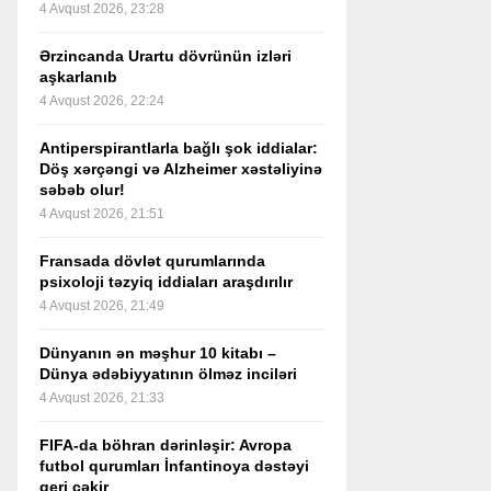
4 Avqust 2026, 23:28
Ərzincanda Urartu dövrünün izləri
aşkarlanıb
4 Avqust 2026, 22:24
Antiperspirantlarla bağlı şok iddialar:
Döş xərçəngi və Alzheimer xəstəliyinə
səbəb olur!
4 Avqust 2026, 21:51
Fransada dövlət qurumlarında
psixoloji təzyiq iddiaları araşdırılır
4 Avqust 2026, 21:49
Dünyanın ən məşhur 10 kitabı –
Dünya ədəbiyyatının ölməz inciləri
4 Avqust 2026, 21:33
FIFA-da böhran dərinləşir: Avropa
futbol qurumları İnfantinoya dəstəyi
geri çəkir