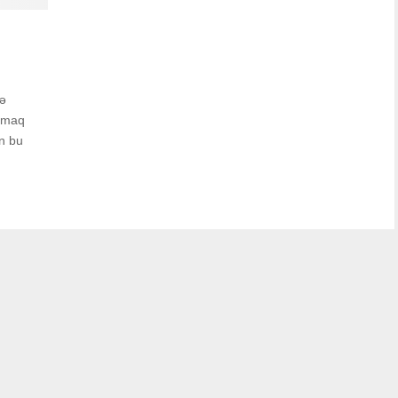
rə
atmaq
ün bu