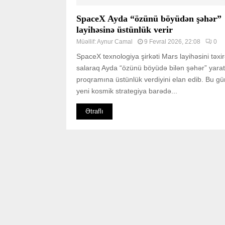
SpaceX Ayda “özünü böyüdən şəhər”
layihəsinə üstünlük verir
Müəllif:
Aynur Camal
9 Fevral 2026, 22:08
0
SpaceX texnologiya şirkəti Mars layihəsini təxi
salaraq Ayda “özünü böyüdə bilən şəhər” yar
proqramına üstünlük verdiyini elan edib. Bu g
yeni kosmik strategiya barədə...
Ətraflı