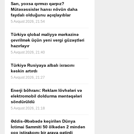
Sarı, yoxsa qırmızı qarpız?
Mütəxəssislər hansı növün daha
faydalı olduğunu açıqlayıblar
5 Avqust 2026, 21:54
Türkiyə qlobal maliyyə mərkəzinə
çevrilmək üçün yeni vergi güzəştləri
hazırlayır
5 Avqust 2026, 21:40
Türkiyə Rusiyaya albalı ixracını
kəskin artırdı
5 Avqust 2026, 21:27
Enerji böhranı: Reklam lövhələri və
elektromobil doldurma məntəqələri
söndürüldü
5 Avqust 2026, 21:18
Əddis-Əbəbədə keçirilən Dünya
İctimai Sammiti 50 ölkədən 2 mindən
çox iştirakçını bir araya gətirdi