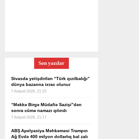
Son yazılar
Sivasda yetişdirilən “Türk qızılbalığı”
dünya bazarına ixrac olunur
7 Avqust 2026, 21:25
“Məkkə Birgə Müdafiə Sazişi”dən
sonra cümə namazı qılındı
7 Avqust 2026, 21:17
ABŞ Apelyasiya Məhkəməsi Trampın
Ağ Evdə 400 milyon dollarlıq bal zalı