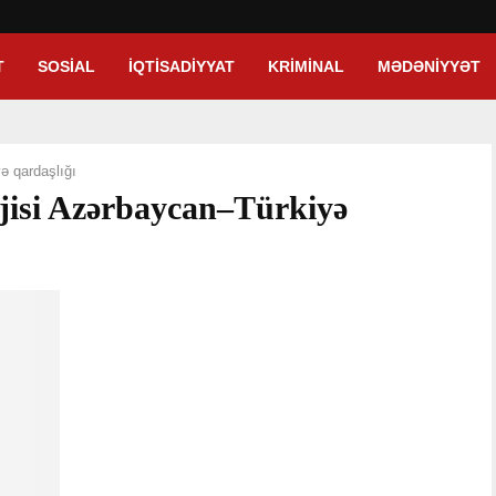
T
SOSIAL
İQTISADIYYAT
KRIMINAL
MƏDƏNIYYƏT
ə qardaşlığı
rjisi Azərbaycan–Türkiyə