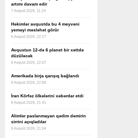
artımı davam edir
7 Avqust 2026, 11:24
Həkimlər avqustda bu 4 meyvəni
yeməyi məsləhət görür
6 Avqust 2026, 22:27
Avqustun 12-də 6 planet bir xəttdə
düzüləcək
6 Avqust 2026, 22:07
Amerikada birja qarışıq bağlandı
6 Avqust 2026, 22:00
İran Körfəz ölkələrini xəbərdar etdi
6 Avqust 2026, 21:41
Alimlər paslanmayan qədim dəmirin
sirrini açıqladılar
6 Avqust 2026, 21:04