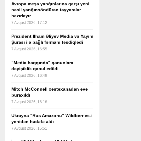
Avropa meşə yanğınlarına qarşı yeni
nəsil yanğınsöndürən təyyarələr
hazırlayır
7 Avqust 2026, 17:12
Prezident İlham Əliyev Media və Yayım
Şurası ilə bağlı fərmanı təsdiqlədi
7 Avqust 2026, 16:55
“Media haqqında” qanunlara
dəyişiklik qəbul edildi
7 Avqust 2026, 16:49
Mitch McConnell xəstəxanadan evə
buraxıldı
7 Avqust 2026, 16:18
Ukrayna “Rus Amazonu” Wildberries-i
yenidən hədəfə aldı
7 Avqust 2026, 15:51