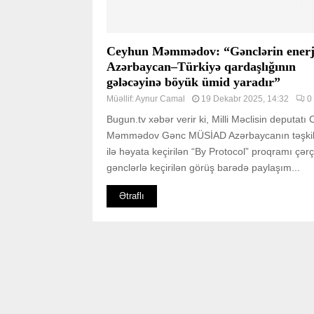
Ceyhun Məmmədov: “Gənclərin enerj
Azərbaycan–Türkiyə qardaşlığının
gələcəyinə böyük ümid yaradır”
Müəllif:
Aynur Camal
19 Dekabr 2025, 14:32
0
Bugun.tv xəbər verir ki, Milli Məclisin deputatı
Məmmədov Gənc MÜSİAD Azərbaycanın təşkila
ilə həyata keçirilən “By Protocol” proqramı çər
gənclərlə keçirilən görüş barədə paylaşım...
Ətraflı