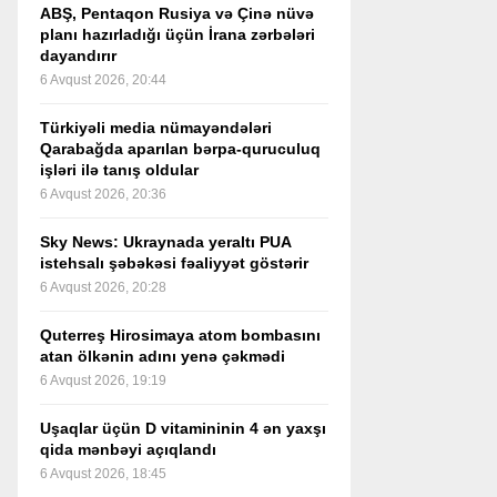
ABŞ, Pentaqon Rusiya və Çinə nüvə
planı hazırladığı üçün İrana zərbələri
dayandırır
6 Avqust 2026, 20:44
Türkiyəli media nümayəndələri
Qarabağda aparılan bərpa-quruculuq
işləri ilə tanış oldular
6 Avqust 2026, 20:36
Sky News: Ukraynada yeraltı PUA
istehsalı şəbəkəsi fəaliyyət göstərir
6 Avqust 2026, 20:28
Quterreş Hirosimaya atom bombasını
atan ölkənin adını yenə çəkmədi
6 Avqust 2026, 19:19
Uşaqlar üçün D vitamininin 4 ən yaxşı
qida mənbəyi açıqlandı
6 Avqust 2026, 18:45