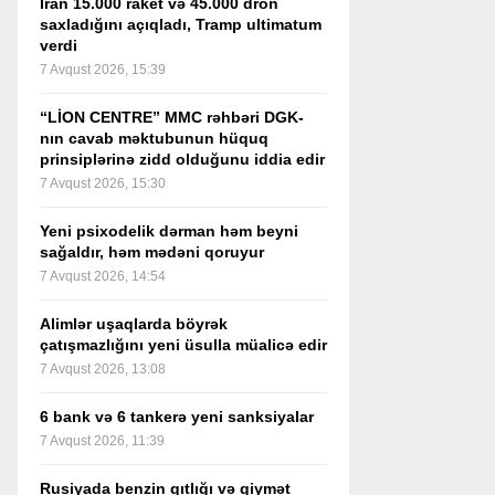
İran 15.000 raket və 45.000 dron
saxladığını açıqladı, Tramp ultimatum
verdi
7 Avqust 2026, 15:39
“LİON CENTRE” MMC rəhbəri DGK-
nın cavab məktubunun hüquq
prinsiplərinə zidd olduğunu iddia edir
7 Avqust 2026, 15:30
Yeni psixodelik dərman həm beyni
sağaldır, həm mədəni qoruyur
7 Avqust 2026, 14:54
Alimlər uşaqlarda böyrək
çatışmazlığını yeni üsulla müalicə edir
7 Avqust 2026, 13:08
6 bank və 6 tankerə yeni sanksiyalar
7 Avqust 2026, 11:39
Rusiyada benzin qıtlığı və qiymət