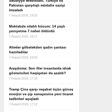
Səudiyyə Ərəbistanı, Türkiyə və
Pakistan qarşılıqlı müdafiə sazişi
imzaladı
7 Avqust 2026, 19:33
Məktəbdə silahlı hücum: 14 yaşlı
yeniyetmə 7 nəfəri öldürdü
7 Avqust 2026, 18:17
Alimlər göbələkdən qadın çantası
hazırladılar
7 Avqust 2026, 18:03
Araşdırma: Son illər insanlarda idrak
göstəriciləri həqiqətən də azalıb?
7 Avqust 2026, 17:33
Tramp Çinə qarşı rəqabət üçün günəş
enerjisi və çip sənayesinə yeni ticarət
tədbirləri açıqladı
7 Avqust 2026, 17:22