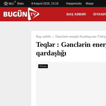
C
Baku
8 Avqust 2026, 15:16
Haqqımızda
Əlaqə
32.1
BAŞ XƏBƏR
SIYASƏ
Baş səhifə
Gənclərin enerjisi Azərbaycan–Türkiy
Teqlər : Gənclərin ene
qardaşlığı
Dünya