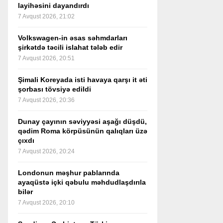
layihəsini dayandırdı
7 Avqust 2026, 21:02
Volkswagen-in əsas səhmdarları
şirkətdə təcili islahat tələb edir
7 Avqust 2026, 20:51
Şimali Koreyada isti havaya qarşı it əti
şorbası tövsiyə edildi
7 Avqust 2026, 20:36
Dunay çayının səviyyəsi aşağı düşdü,
qədim Roma körpüsünün qalıqları üzə
çıxdı
7 Avqust 2026, 20:24
Londonun məşhur pablarında
ayaqüstə içki qəbulu məhdudlaşdırıla
bilər
7 Avqust 2026, 20:10