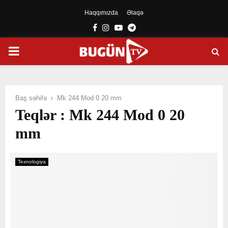
Haqqımızda
Əlaqə
Facebook
Instagram
Youtube
Telegram
PRIMARY
MENU
Baş səhifə
Mk 244 Mod 0 20 mm
Teqlər : Mk 244 Mod 0 20
mm
Texnologiya