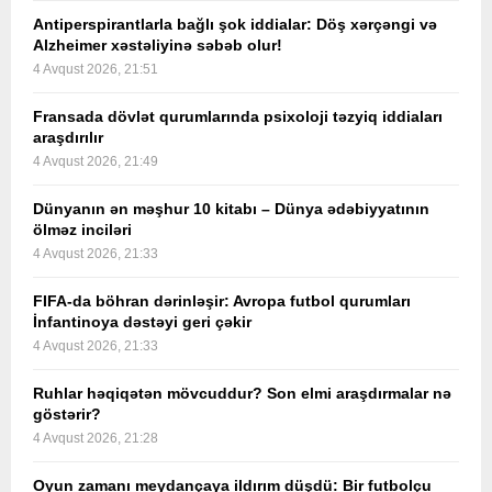
Antiperspirantlarla bağlı şok iddialar: Döş xərçəngi və
Alzheimer xəstəliyinə səbəb olur!
4 Avqust 2026, 21:51
Fransada dövlət qurumlarında psixoloji təzyiq iddiaları
araşdırılır
4 Avqust 2026, 21:49
Dünyanın ən məşhur 10 kitabı – Dünya ədəbiyyatının
ölməz inciləri
4 Avqust 2026, 21:33
FIFA-da böhran dərinləşir: Avropa futbol qurumları
İnfantinoya dəstəyi geri çəkir
4 Avqust 2026, 21:33
Ruhlar həqiqətən mövcuddur? Son elmi araşdırmalar nə
göstərir?
4 Avqust 2026, 21:28
Oyun zamanı meydançaya ildırım düşdü: Bir futbolçu