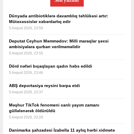
Son yazılar
Dünyada antibiotiklərə davamlılıq təhlükəsi artır:
Mütəxəssislər xəbərdarlıq edir
5 Avqust 2026, 23:59
Deputat Ceyhun Məmmədov: Milli maraqlar şəxsi
ambisiyalara qurban verilməməlidir
5 Avqust 2026, 23:55
Dörd nəfəri bıçaqlayan qadın həbs edildi
5 Avqust 2026, 23:46
ABŞ deportasiya reysini bərpa etdi
5 Avqust 2026, 23:37
Məşhur TikTok fenomeni canlı yayım zamanı
güllələnərək öldürüldü
5 Avqust 2026, 23:28
Danimarka şahzadəsi İzabella 11 aylıq hərbi xidmətə