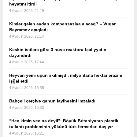
həyatını itirdi
4 Avqust 2026, 21:19
Kimlər gələn aydan kompensasiya alacaq? – Vüqar
Bayramov açıqladı
4 Avqust 2026, 21:14
Kəskin istilərə görə 3 nüvə reaktoru fəaliyyətini
dayandırdı
4 Avqust 2026, 17:44
Heyvan yemi üçün əkilmişdi, milyonlarla hektar ərazini
işğal etdi
4 Avqust 2026, 15:55
Bahçeli çərçivə qanun layihəsini imzaladı
4 Avqust 2026, 15:33
“Heç kimin vecinə deyil”: Böyük Britaniyanın plastik
tullantı probleminin yükünü türk fermerləri daşıyır
4 Avqust 2026, 15:21