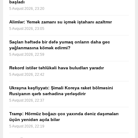
başladı
5 Avqust 2026, 23:20
Alimlər: Yemək zamanı su içmək iştahanı azaltmır
5 Avqust 2026, 23:05
Saçları həftədə bir dəfə yumaq onların daha gec
yağlanmasına kömək edirmi?
5 Avqust 2026, 22:59
Rekord istilər təhlükəli hava buludları yaradır
5 Avqust 2026, 22:42
Ukrayna kəşfiyyatı: Şimali Koreya raket bölməsini
Rusiyanın qərb sərhədinə yerləşdirir
5 Avqust 2026, 22:37
Tramp: Hörmüz boğazı çox yaxında dəniz daşımaları
üçün yenidən açıla bilər
5 Avqust 2026, 22:19