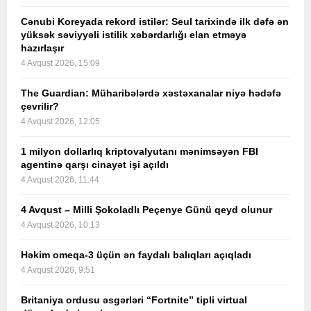
Cənubi Koreyada rekord istilər: Seul tarixində ilk dəfə ən
yüksək səviyyəli istilik xəbərdarlığı elan etməyə
hazırlaşır
4 Avqust 2026, 15:09
The Guardian: Müharibələrdə xəstəxanalar niyə hədəfə
çevrilir?
4 Avqust 2026, 12:05
1 milyon dollarlıq kriptovalyutanı mənimsəyən FBI
agentinə qarşı cinayət işi açıldı
4 Avqust 2026, 11:44
4 Avqust – Milli Şokoladlı Peçenye Günü qeyd olunur
4 Avqust 2026, 10:13
Həkim omeqa-3 üçün ən faydalı balıqları açıqladı
4 Avqust 2026, 9:51
Britaniya ordusu əsgərləri “Fortnite” tipli virtual