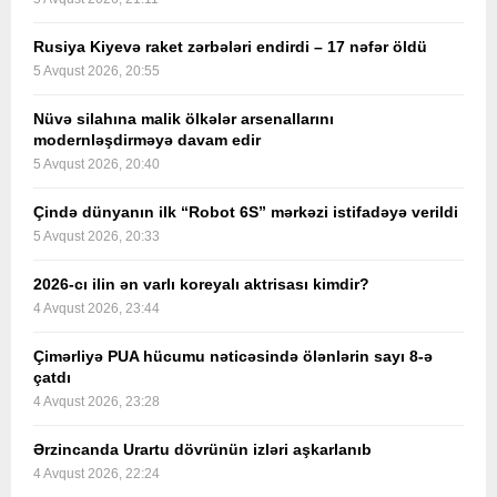
Rusiya Kiyevə raket zərbələri endirdi – 17 nəfər öldü
5 Avqust 2026, 20:55
Nüvə silahına malik ölkələr arsenallarını
modernləşdirməyə davam edir
5 Avqust 2026, 20:40
Çində dünyanın ilk “Robot 6S” mərkəzi istifadəyə verildi
5 Avqust 2026, 20:33
2026-cı ilin ən varlı koreyalı aktrisası kimdir?
4 Avqust 2026, 23:44
Çimərliyə PUA hücumu nəticəsində ölənlərin sayı 8-ə
çatdı
4 Avqust 2026, 23:28
Ərzincanda Urartu dövrünün izləri aşkarlanıb
4 Avqust 2026, 22:24