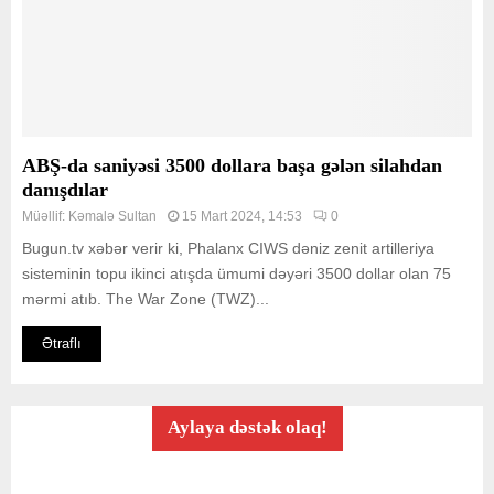
ABŞ-da saniyəsi 3500 dollara başa gələn silahdan
danışdılar
Müəllif:
Kəmalə Sultan
15 Mart 2024, 14:53
0
Bugun.tv xəbər verir ki, Phalanx CIWS dəniz zenit artilleriya
sisteminin topu ikinci atışda ümumi dəyəri 3500 dollar olan 75
mərmi atıb. The War Zone (TWZ)...
Ətraflı
Aylaya dəstək olaq!