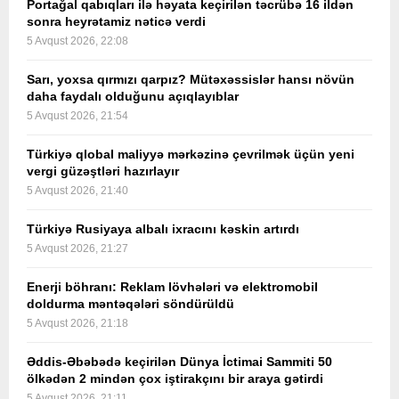
Portağal qabıqları ilə həyata keçirilən təcrübə 16 ildən
sonra heyrətamiz nəticə verdi
5 Avqust 2026, 22:08
Sarı, yoxsa qırmızı qarpız? Mütəxəssislər hansı növün
daha faydalı olduğunu açıqlayıblar
5 Avqust 2026, 21:54
Türkiyə qlobal maliyyə mərkəzinə çevrilmək üçün yeni
vergi güzəştləri hazırlayır
5 Avqust 2026, 21:40
Türkiyə Rusiyaya albalı ixracını kəskin artırdı
5 Avqust 2026, 21:27
Enerji böhranı: Reklam lövhələri və elektromobil
doldurma məntəqələri söndürüldü
5 Avqust 2026, 21:18
Əddis-Əbəbədə keçirilən Dünya İctimai Sammiti 50
ölkədən 2 mindən çox iştirakçını bir araya gətirdi
5 Avqust 2026, 21:11