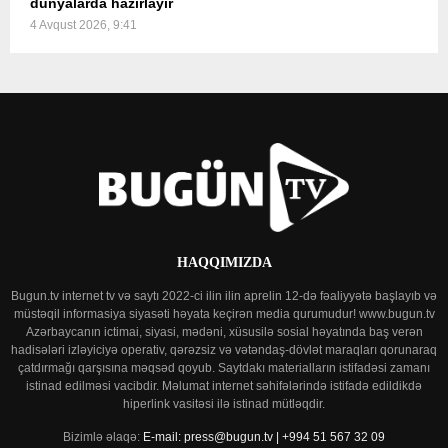
dünyalarda hazırlayır
4 Avqust 2026, 9:41
HAQQIMIZDA
Bugun.tv internet tv və saytı 2022-ci ilin ilin aprelin 12-də fəaliyyətə başlayıb və
müstəqil informasiya siyasəti həyata keçirən media qurumudur! www.bugun.tv
Azərbaycanın ictimai, siyasi, mədəni, xüsusilə sosial həyatında baş verən
hadisələri izləyiciyə operativ, qərəzsiz və vətəndaş-dövlət maraqları qorunaraq
çatdırmağı qarşısına məqsəd qoyub. Saytdakı materialların istifadəsi zamanı
istinad edilməsi vacibdir. Məlumat internet səhifələrində istifadə edildikdə
hiperlink vasitəsi ilə istinad mütləqdir.
Bizimlə əlaqə:
E-mail: press@bugun.tv | +994 51 567 32 09