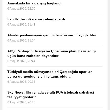
Amerikada birja qarışıq bağlandı
6 Avqust 2026, 22:00
İran Körfəz ölkələrini xəbərdar etdi
6 Avqust 2026, 21:41
Alimlər paslanmayan qədim dəmirin sirrini açıqladılar
6 Avqust 2026, 21:04
ABŞ, Pentaqon Rusiya və Çinə nüvə planı hazırladığı
üçün İrana zərbələri dayandırır
6 Avqust 2026, 20:44
Türkiyəli media nümayəndələri Qarabağda aparılan
bərpa-quruculuq işləri ilə tanış oldular
6 Avqust 2026, 20:36
Sky News: Ukraynada yeraltı PUA istehsalı şəbəkəsi
fəaliyyət göstərir
6 Avqust 2026, 20:28