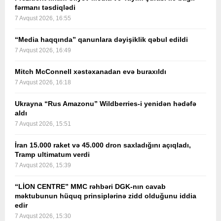
fərmanı təsdiqlədi
7 Avqust 2026, 16:55
“Media haqqında” qanunlara dəyişiklik qəbul edildi
7 Avqust 2026, 16:49
Mitch McConnell xəstəxanadan evə buraxıldı
7 Avqust 2026, 16:18
Ukrayna “Rus Amazonu” Wildberries-i yenidən hədəfə
aldı
7 Avqust 2026, 15:51
İran 15.000 raket və 45.000 dron saxladığını açıqladı,
Tramp ultimatum verdi
7 Avqust 2026, 15:39
“LİON CENTRE” MMC rəhbəri DGK-nın cavab
məktubunun hüquq prinsiplərinə zidd olduğunu iddia
edir
7 Avqust 2026, 15:30