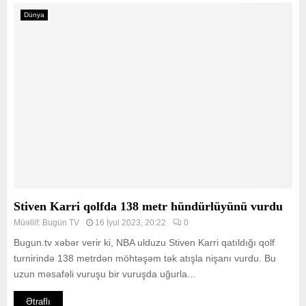
Dünya
Stiven Karri qolfda 138 metr hündürlüyünü vurdu
Müəllif:
Bugün TV
16 İyul 2023, 20:22
0
Bugun.tv xəbər verir ki, NBA ulduzu Stiven Karri qatıldığı qolf
turnirində 138 metrdən möhtəşəm tək atışla nişanı vurdu. Bu
uzun məsafəli vuruşu bir vuruşda uğurla...
Ətraflı