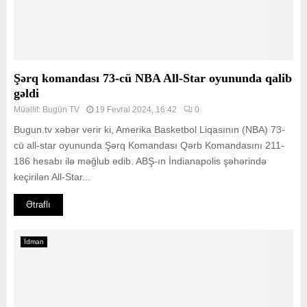
Şərq komandası 73-cü NBA All-Star oyununda qalib
gəldi
Müəllif:
Bugün TV
19 Fevral 2024, 16:42
0
Bugun.tv xəbər verir ki, Amerika Basketbol Liqasının (NBA) 73-
cü all-star oyununda Şərq Komandası Qərb Komandasını 211-
186 hesabı ilə məğlub edib. ABŞ-ın İndianapolis şəhərində
keçirilən All-Star...
Ətraflı
İdman