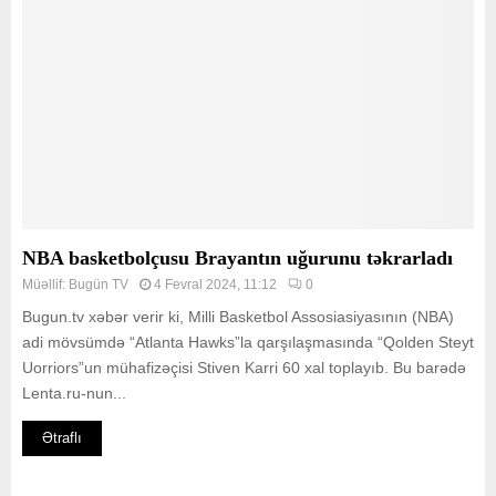
NBA basketbolçusu Brayantın uğurunu təkrarladı
Müəllif:
Bugün TV
4 Fevral 2024, 11:12
0
Bugun.tv xəbər verir ki, Milli Basketbol Assosiasiyasının (NBA)
adi mövsümdə “Atlanta Hawks”la qarşılaşmasında “Qolden Steyt
Uorriors”un mühafizəçisi Stiven Karri 60 xal toplayıb. Bu barədə
Lenta.ru-nun...
Ətraflı