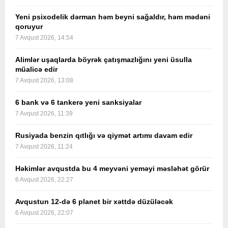
Yeni psixodelik dərman həm beyni sağaldır, həm mədəni
qoruyur
7 Avqust 2026, 14:54
Alimlər uşaqlarda böyrək çatışmazlığını yeni üsulla
müalicə edir
7 Avqust 2026, 13:08
6 bank və 6 tankerə yeni sanksiyalar
7 Avqust 2026, 11:39
Rusiyada benzin qıtlığı və qiymət artımı davam edir
7 Avqust 2026, 11:24
Həkimlər avqustda bu 4 meyvəni yeməyi məsləhət görür
6 Avqust 2026, 22:27
Avqustun 12-də 6 planet bir xəttdə düzüləcək
6 Avqust 2026, 22:07