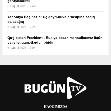
genişləndirdi
6 Avqust 2026, 17:40
Yaponiya Baş naziri: Üç qeyri-nüvə prinsipinə sadiq
qalacağıq
6 Avqust 2026, 17:25
Qırğızıstan Prezidenti: Rusiya bazarı məhsullarımız üçün
əsas istiqamətlərdən biridir
6 Avqust 2026, 17:04
HAQQIMIZDA