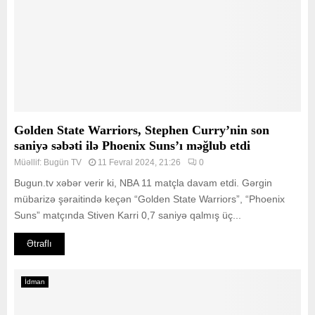
Golden State Warriors, Stephen Curry’nin son
saniyə səbəti ilə Phoenix Suns’ı məğlub etdi
Müəllif:
Bugün TV
11 Fevral 2024, 21:26
0
Bugun.tv xəbər verir ki, NBA 11 matçla davam etdi. Gərgin
mübarizə şəraitində keçən “Golden State Warriors”, “Phoenix
Suns” matçında Stiven Karri 0,7 saniyə qalmış üç...
Ətraflı
İdman