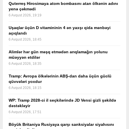
Quterreş Hirosimaya atom bombasını atan ölkənin adını
yenə çəkmədi
6 Avqust 2026, 19:19
Uşaqlar üçün D vitamininin 4 ən yaxşı qida mənbəyi
açıqlandı
6 Avqust 2026, 18:45
Alimlər hər gün məşq etmədən arıqlamağın yolunu
müəyyən etdilər
6 Avqust 2026, 18:35
Tramp: Avropa ölkələrinin ABŞ-dan daha üçün güclü
qüvvələri yoxdur
6 Avqust 2026, 18:15
WP: Tramp 2028-ci il seçkilərində JD Vensi gizli şəkildə
dəstəkləyir
6 Avqust 2026, 17:51
Böyük Britaniya Rusiyaya qarşı sanksiyalar siyahısını