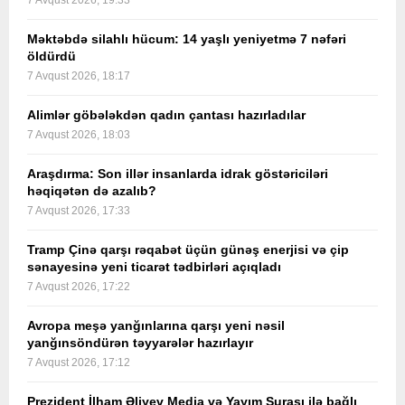
7 Avqust 2026, 19:33
Məktəbdə silahlı hücum: 14 yaşlı yeniyetmə 7 nəfəri
öldürdü
7 Avqust 2026, 18:17
Alimlər göbələkdən qadın çantası hazırladılar
7 Avqust 2026, 18:03
Araşdırma: Son illər insanlarda idrak göstəriciləri
həqiqətən də azalıb?
7 Avqust 2026, 17:33
Tramp Çinə qarşı rəqabət üçün günəş enerjisi və çip
sənayesinə yeni ticarət tədbirləri açıqladı
7 Avqust 2026, 17:22
Avropa meşə yanğınlarına qarşı yeni nəsil
yanğınsöndürən təyyarələr hazırlayır
7 Avqust 2026, 17:12
Prezident İlham Əliyev Media və Yayım Şurası ilə bağlı