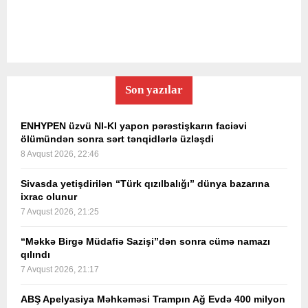
Son yazılar
ENHYPEN üzvü NI-KI yapon pərəstişkarın faciəvi
ölümündən sonra sərt tənqidlərlə üzləşdi
8 Avqust 2026, 22:46
Sivasda yetişdirilən “Türk qızılbalığı” dünya bazarına
ixrac olunur
7 Avqust 2026, 21:25
“Məkkə Birgə Müdafiə Sazişi”dən sonra cümə namazı
qılındı
7 Avqust 2026, 21:17
ABŞ Apelyasiya Məhkəməsi Trampın Ağ Evdə 400 milyon