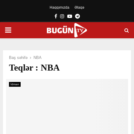
Haqqımızda
Əlaqə
Facebook
Instagram
Youtube
Telegram
PRIMARY
MENU
Baş səhifə
NBA
Teqlər : NBA
İdman