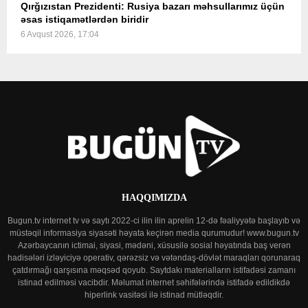
Qırğızıstan Prezidenti: Rusiya bazarı məhsullarımız üçün
əsas istiqamətlərdən biridir
6 Avqust 2026, 17:04
HAQQIMIZDA
Bugun.tv internet tv və saytı 2022-ci ilin ilin aprelin 12-də fəaliyyətə başlayıb və
müstəqil informasiya siyasəti həyata keçirən media qurumudur! www.bugun.tv
Azərbaycanın ictimai, siyasi, mədəni, xüsusilə sosial həyatında baş verən
hadisələri izləyiciyə operativ, qərəzsiz və vətəndaş-dövlət maraqları qorunaraq
çatdırmağı qarşısına məqsəd qoyub. Saytdakı materialların istifadəsi zamanı
istinad edilməsi vacibdir. Məlumat internet səhifələrində istifadə edildikdə
hiperlink vasitəsi ilə istinad mütləqdir.