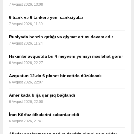
7 Avqust 2026, 13:08
6 bank və 6 tankerə yeni sanksiyalar
7 Avqust 2026, 11:39
Rusiyada benzin qıtlığı və qiymət artımı davam edir
7 Avqust 2026, 11:24
Həkimlər avqustda bu 4 meyvəni yeməyi məsləhət görür
6 Avqust 2026, 22:27
Avqustun 12-də 6 planet bir xəttdə düzüləcək
6 Avqust 2026, 22:07
Amerikada birja qarışıq bağlandı
6 Avqust 2026, 22:00
İran Körfəz ölkələrini xəbərdar etdi
6 Avqust 2026, 21:41