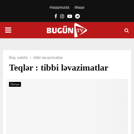
Haqqımızda
Əlaqə
Facebook
Instagram
Youtube
Telegram
PRIMARY
MENU
Baş səhifə
tibbi ləvazimatlar
Teqlər : tibbi ləvazimatlar
Dünya