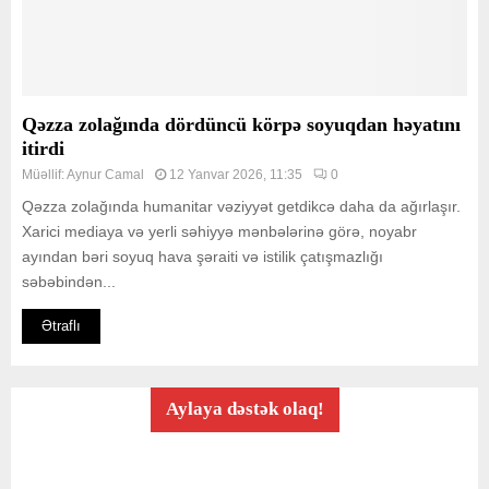
Qəzza zolağında dördüncü körpə soyuqdan həyatını
itirdi
Müəllif:
Aynur Camal
12 Yanvar 2026, 11:35
0
Qəzza zolağında humanitar vəziyyət getdikcə daha da ağırlaşır.
Xarici mediaya və yerli səhiyyə mənbələrinə görə, noyabr
ayından bəri soyuq hava şəraiti və istilik çatışmazlığı
səbəbindən...
Ətraflı
Aylaya dəstək olaq!