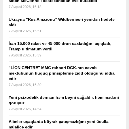
Mitch McConnell xəstəxanadan evə buraxıldı
7 Avqust 2026, 16:18
Ukrayna “Rus Amazonu” Wildberries-i yenidən hədəfə
aldı
7 Avqust 2026, 15:51
İran 15.000 raket və 45.000 dron saxladığını açıqladı,
Tramp ultimatum verdi
7 Avqust 2026, 15:39
“LİON CENTRE” MMC rəhbəri DGK-nın cavab
məktubunun hüquq prinsiplərinə zidd olduğunu iddia
edir
7 Avqust 2026, 15:30
Yeni psixodelik dərman həm beyni sağaldır, həm mədəni
qoruyur
7 Avqust 2026, 14:54
Alimlər uşaqlarda böyrək çatışmazlığını yeni üsulla
müalicə edir