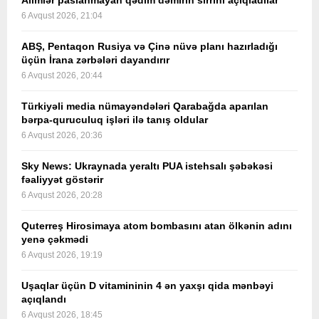
Alimlər paslanmayan qədim dəmirin sirrini açıqladılar
6 Avqust 2026, 21:04
ABŞ, Pentaqon Rusiya və Çinə nüvə planı hazırladığı
üçün İrana zərbələri dayandırır
6 Avqust 2026, 20:44
Türkiyəli media nümayəndələri Qarabağda aparılan
bərpa-quruculuq işləri ilə tanış oldular
6 Avqust 2026, 20:36
Sky News: Ukraynada yeraltı PUA istehsalı şəbəkəsi
fəaliyyət göstərir
6 Avqust 2026, 20:28
Quterreş Hirosimaya atom bombasını atan ölkənin adını
yenə çəkmədi
6 Avqust 2026, 19:19
Uşaqlar üçün D vitamininin 4 ən yaxşı qida mənbəyi
açıqlandı
6 Avqust 2026, 18:45