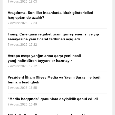
7 Avqust 2026, 18:03
Araşdırma: Son illər insanlarda idrak göstəriciləri
həqiqətən də azalıb?
7 Avqust 2026, 17:33
Tramp Çinə qarşı rəqabət üçün günəş enerjisi və çip
sənayesinə yeni ticarət tədbirləri açıqladı
7 Avqust 2026, 17:22
Avropa meşə yanğınlarına qarşı yeni nəsil
yanğınsöndürən təyyarələr hazırlayır
7 Avqust 2026, 17:12
Prezident İlham Əliyev Media və Yayım Şurası ilə bağlı
fərmanı təsdiqlədi
7 Avqust 2026, 16:55
“Media haqqında” qanunlara dəyişiklik qəbul edildi
7 Avqust 2026, 16:49