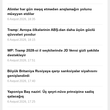
Alimlər hər gün məşq etmədən arıqlamağın yolunu
müəyyən etdilər
6 Avqust 2026, 18:35
Tramp: Avropa ölkələrinin ABŞ-dan daha üçün güclü
qüvvələri yoxdur
6 Avqust 2026, 18:15
WP: Tramp 2028-ci il seçkilərində JD Vensi gizli şəkildə
dəstəkləyir
6 Avqust 2026, 17:51
Böyük Britaniya Rusiyaya qarşı sanksiyalar siyahısını
genişləndirdi
6 Avqust 2026, 17:40
Yaponiya Baş naziri: Üç qeyri-nüvə prinsipinə sadiq
qalacağıq
6 Avqust 2026, 17:25