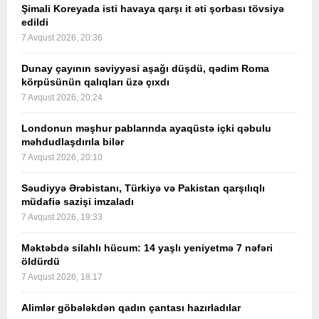
Şimali Koreyada isti havaya qarşı it əti şorbası tövsiyə
edildi
7 Avqust 2026, 20:36
Dunay çayının səviyyəsi aşağı düşdü, qədim Roma
körpüsünün qalıqları üzə çıxdı
7 Avqust 2026, 20:24
Londonun məşhur pablarında ayaqüstə içki qəbulu
məhdudlaşdırıla bilər
7 Avqust 2026, 20:10
Səudiyyə Ərəbistanı, Türkiyə və Pakistan qarşılıqlı
müdafiə sazişi imzaladı
7 Avqust 2026, 19:33
Məktəbdə silahlı hücum: 14 yaşlı yeniyetmə 7 nəfəri
öldürdü
7 Avqust 2026, 18:17
Alimlər göbələkdən qadın çantası hazırladılar