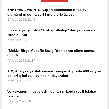
ENHYPEN üzvü NI-KI yapon pərəstişkarın faciəvi
ölümündən sonra sərt tənqidlərlə üzləşdi
8 Avqust 2026, 22:46
Sivasda yetişdirilən “Türk qızılbalığı” dünya bazarına
ixrac olunur
7 Avqust 2026, 21:25
“Məkkə Birgə Müdafiə Sazişi”dən sonra cümə namazı
qılındı
7 Avqust 2026, 21:17
ABŞ Apelyasiya Məhkəməsi Trampın Ağ Evdə 400 milyon
dollarlıq bal zalı layihəsini dayandırdı
7 Avqust 2026, 21:02
Volkswagen-in əsas səhmdarları şirkətdə təcili islahat
tələb edir
7 Avqust 2026, 20:51