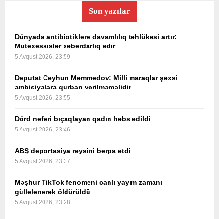
Son yazılar
Dünyada antibiotiklərə davamlılıq təhlükəsi artır:
Mütəxəssislər xəbərdarlıq edir
5 Avqust 2026, 23:59
Deputat Ceyhun Məmmədov: Milli maraqlar şəxsi
ambisiyalara qurban verilməməlidir
5 Avqust 2026, 23:55
Dörd nəfəri bıçaqlayan qadın həbs edildi
5 Avqust 2026, 23:46
ABŞ deportasiya reysini bərpa etdi
5 Avqust 2026, 23:37
Məşhur TikTok fenomeni canlı yayım zamanı
güllələnərək öldürüldü
5 Avqust 2026, 23:28