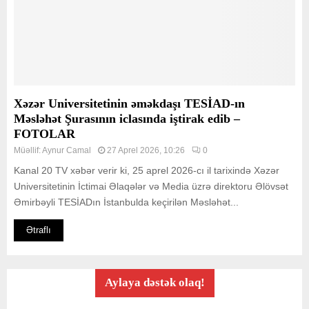
Xəzər Universitetinin əməkdaşı TESİAD-ın
Məsləhət Şurasının iclasında iştirak edib –
FOTOLAR
Müəllif:
Aynur Camal
27 Aprel 2026, 10:26
0
Kanal 20 TV xəbər verir ki, 25 aprel 2026-cı il tarixində Xəzər
Universitetinin İctimai Əlaqələr və Media üzrə direktoru Əlövsət
Əmirbəyli TESİADın İstanbulda keçirilən Məsləhət...
Ətraflı
Aylaya dəstək olaq!