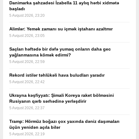
Danimarka şahzadəsi İzabella 11 aylıq hərbi xidmətə
başladı
5 Avqust 2026, 23:20
Alimlər: Yemək zamanı su içmək iştahanı azaltmır
5 Avqust 2026, 23:05
Saçları həftədə bir dəfə yumaq onların daha gec
yağlanmasına kömək edirmi?
5 Avqust 2026, 22:59
Rekord istilər təhlükəli hava buludları yaradır
5 Avqust 2026, 22:42
Ukrayna kəşfiyyatı: Şimali Koreya raket bölməsini
Rusiyanın qərb sərhədinə yerləşdirir
5 Avqust 2026, 22:37
Tramp: Hörmüz boğazı çox yaxında dəniz daşımaları
üçün yenidən açıla bilər
5 Avqust 2026, 22:19