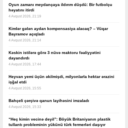
Oyun zamanı meydançaya ildırım düşdü: Bir futbolçu
həyatını itirdi
4 Avqust 2026, 21:19
Kimlər gələn aydan kompensasiya alacaq? – Vüqar
Bayramov açıqladı
4 Avqust 2026, 21:14
Kəskin istilərə görə 3 nüvə reaktoru fəaliyyətini
dayandırdı
4 Avqust 2026, 17:44
Heyvan yemi üçün əkilmişdi, milyonlarla hektar ərazini
işğal etdi
4 Avqust 2026, 15:55
Bahçeli çərçivə qanun layihəsini imzaladı
4 Avqust 2026, 15:33
“Heç kimin vecinə deyil”: Böyük Britaniyanın plastik
tullantı probleminin yükünü türk fermerləri daşıyır