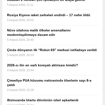
5 Avqust 2026, 21:11
Rusiya Kiyevə raket zərbələri endirdi – 17 nəfər öldü
5 Avqust 2026, 20:55
Nüvə silahına malik ölkələr arsenallarını
modernləşdirməyə davam edir
5 Avqust 2026, 20:40
Çində dünyanın ilk “Robot 6S” mərkəzi istifadəyə verildi
5 Avqust 2026, 20:33
2026-cı ilin ən varlı koreyalı aktrisası kimdir?
4 Avqust 2026, 23:44
Çimərliyə PUA hücumu nəticəsində ölənlərin sayı 8-ə
çatdı
4 Avqust 2026, 23:28
Ərzincanda Urartu dövrünün izləri aşkarlanıb