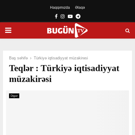
Haqqımızda
Əlaqə
Facebook
Instagram
Youtube
Telegram
PRIMARY
MENU
Baş səhifə
Türkiyə iqtisadiyyat müzakirəsi
Teqlər : Türkiyə iqtisadiyyat
müzakirəsi
Digər