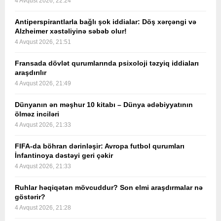
4 Avqust 2026, 22:24
Antiperspirantlarla bağlı şok iddialar: Döş xərçəngi və
Alzheimer xəstəliyinə səbəb olur!
4 Avqust 2026, 21:51
Fransada dövlət qurumlarında psixoloji təzyiq iddiaları
araşdırılır
4 Avqust 2026, 21:49
Dünyanın ən məşhur 10 kitabı – Dünya ədəbiyyatının
ölməz inciləri
4 Avqust 2026, 21:33
FIFA-da böhran dərinləşir: Avropa futbol qurumları
İnfantinoya dəstəyi geri çəkir
4 Avqust 2026, 21:33
Ruhlar həqiqətən mövcuddur? Son elmi araşdırmalar nə
göstərir?
4 Avqust 2026, 21:28