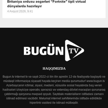
Britaniya ordusu əsgərləri “Fortnite” tipli virtual
dünyalarda hazırlayır
4 Avqust 2026, 9:41
HAQQIMIZDA
Bugun.tv internet tv və saytı 2022-ci ilin ilin aprelin 12-də fəaliyyətə başlayıb və
müstəqil informasiya siyasəti həyata keçirən media qurumudur! www.bugun.tv
Azərbaycanın ictimai, siyasi, mədəni, xüsusilə sosial həyatında baş verən
hadisələri izləyiciyə operativ, qərəzsiz və vətəndaş-dövlət maraqları qorunaraq
çatdırmağı qarşısına məqsəd qoyub. Saytdakı materialların istifadəsi zamanı
istinad edilməsi vacibdir. Məlumat internet səhifələrində istifadə edildikdə
hiperlink vasitəsi ilə istinad mütləqdir.