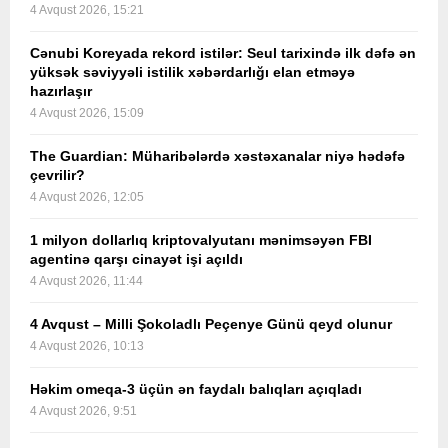
4 Avqust 2026, 15:21
Cənubi Koreyada rekord istilər: Seul tarixində ilk dəfə ən
yüksək səviyyəli istilik xəbərdarlığı elan etməyə
hazırlaşır
4 Avqust 2026, 15:09
The Guardian: Müharibələrdə xəstəxanalar niyə hədəfə
çevrilir?
4 Avqust 2026, 12:05
1 milyon dollarlıq kriptovalyutanı mənimsəyən FBI
agentinə qarşı cinayət işi açıldı
4 Avqust 2026, 11:44
4 Avqust – Milli Şokoladlı Peçenye Günü qeyd olunur
4 Avqust 2026, 10:13
Həkim omeqa-3 üçün ən faydalı balıqları açıqladı
4 Avqust 2026, 9:51