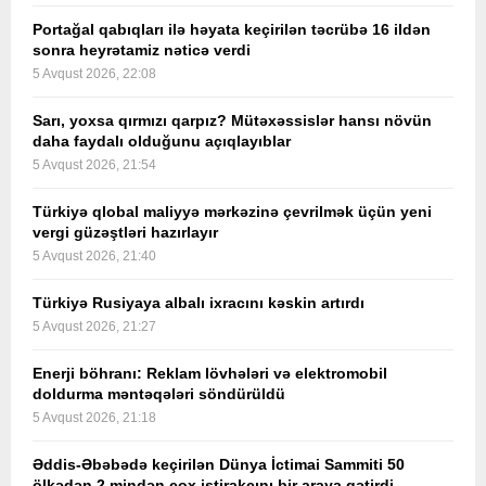
Portağal qabıqları ilə həyata keçirilən təcrübə 16 ildən
sonra heyrətamiz nəticə verdi
5 Avqust 2026, 22:08
Sarı, yoxsa qırmızı qarpız? Mütəxəssislər hansı növün
daha faydalı olduğunu açıqlayıblar
5 Avqust 2026, 21:54
Türkiyə qlobal maliyyə mərkəzinə çevrilmək üçün yeni
vergi güzəştləri hazırlayır
5 Avqust 2026, 21:40
Türkiyə Rusiyaya albalı ixracını kəskin artırdı
5 Avqust 2026, 21:27
Enerji böhranı: Reklam lövhələri və elektromobil
doldurma məntəqələri söndürüldü
5 Avqust 2026, 21:18
Əddis-Əbəbədə keçirilən Dünya İctimai Sammiti 50
ölkədən 2 mindən çox iştirakçını bir araya gətirdi